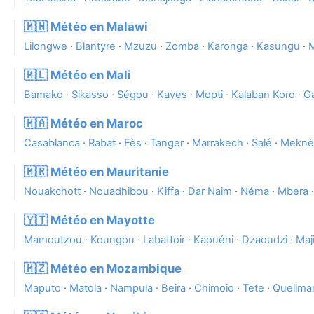
🇲🇼 Météo en Malawi
Lilongwe
·
Blantyre
·
Mzuzu
·
Zomba
·
Karonga
·
Kasungu
·
🇲🇱 Météo en Mali
Bamako
·
Sikasso
·
Ségou
·
Kayes
·
Mopti
·
Kalaban Koro
·
G
🇲🇦 Météo en Maroc
Casablanca
·
Rabat
·
Fès
·
Tanger
·
Marrakech
·
Salé
·
Meknè
🇲🇷 Météo en Mauritanie
Nouakchott
·
Nouadhibou
·
Kiffa
·
Dar Naim
·
Néma
·
Mbera
🇾🇹 Météo en Mayotte
Mamoutzou
·
Koungou
·
Labattoir
·
Kaouéni
·
Dzaoudzi
·
Maj
🇲🇿 Météo en Mozambique
Maputo
·
Matola
·
Nampula
·
Beira
·
Chimoio
·
Tete
·
Quelima