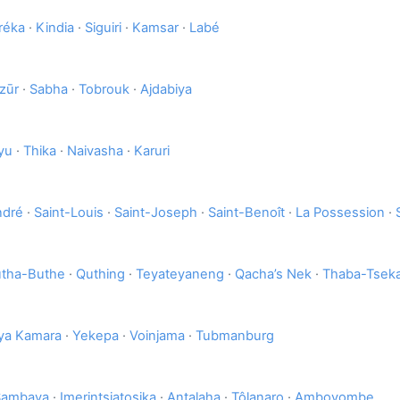
réka
·
Kindia
·
Siguiri
·
Kamsar
·
Labé
zūr
·
Sabha
·
Tobrouk
·
Ajdabiya
yu
·
Thika
·
Naivasha
·
Karuri
ndré
·
Saint-Louis
·
Saint-Joseph
·
Saint-Benoît
·
La Possession
·
tha-Buthe
·
Quthing
·
Teyateyaneng
·
Qacha’s Nek
·
Thaba-Tsek
ya Kamara
·
Yekepa
·
Voinjama
·
Tubmanburg
Sambava
·
Imerintsiatosika
·
Antalaha
·
Tôlanaro
·
Ambovombe