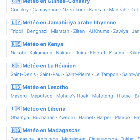
🇬🇳 Météo en Guinée-Conakry
Conakry
·
Camayenne
·
Nzérékoré
·
Kankan
·
Manéah
·
Dub
🇱🇾 Météo en Jamahiriya arabe libyenne
Tripoli
·
Benghazi
·
Misratah
·
Zliten
·
Al Khums
·
Zawiya
·
Jan
🇰🇪 Météo en Kenya
Nairobi
·
Kakamega
·
Nakuru
·
Ruiru
·
Eldoret
·
Kisumu
·
Kiku
🇷🇪 Météo en La Réunion
Saint-Denis
·
Saint-Paul
·
Saint-Pierre
·
Le Tampon
·
Saint-A
🇱🇸 Météo en Lesotho
Maseru
·
Maputsoe
·
Mohale's Hoek
·
Mafeteng
·
Hlotse
·
Bu
🇱🇷 Météo en Liberia
Gbarnga
·
Buchanan
·
Zwedru
·
Harbel
·
Harper
·
Pleebo
·
Fo
🇲🇬 Météo en Madagascar
Toamasina
·
Antsirabe
·
Mahajanga
·
Fianarantsoa
·
Tuléar
·