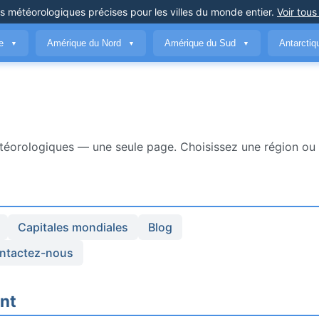
ns météorologiques précises
pour les villes du monde entier
.
Voir tous
ue
Amérique du Nord
Amérique du Sud
Antarcti
▼
▼
▼
téorologiques — une seule page. Choisissez une région ou 
Capitales mondiales
Blog
ntactez-nous
nt