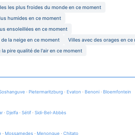
lles les plus froides du monde en ce moment
 plus humides en ce moment
plus ensoleillées en ce moment
c de la neige en ce moment
Villes avec des orages en c
c la pire qualité de l'air en ce moment
Soshanguve
·
Pietermaritzburg
·
Evaton
·
Benoni
·
Bloemfontein
ar
·
Djelfa
·
Sétif
·
Sidi-Bel-Abbès
e
·
Mossamedes
·
Menongue
·
Chitato