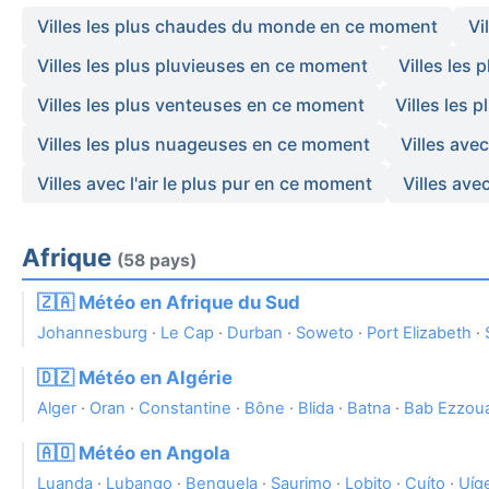
Villes les plus chaudes du monde en ce moment
Vi
Villes les plus pluvieuses en ce moment
Villes les
Villes les plus venteuses en ce moment
Villes les 
Villes les plus nuageuses en ce moment
Villes ave
Villes avec l'air le plus pur en ce moment
Villes ave
Afrique
(58 pays)
🇿🇦 Météo en Afrique du Sud
Johannesburg
·
Le Cap
·
Durban
·
Soweto
·
Port Elizabeth
·
🇩🇿 Météo en Algérie
Alger
·
Oran
·
Constantine
·
Bône
·
Blida
·
Batna
·
Bab Ezzou
🇦🇴 Météo en Angola
Luanda
·
Lubango
·
Benguela
·
Saurimo
·
Lobito
·
Cuíto
·
Uíg