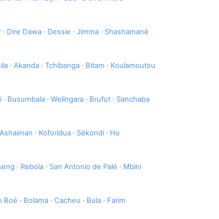
r
·
Dire Dawa
·
Dessie
·
Jimma
·
Shashamané
ila
·
Akanda
·
Tchibanga
·
Bitam
·
Koulamoutou
i
·
Busumbala
·
Welingara
·
Brufut
·
Sanchaba
Ashaiman
·
Koforidua
·
Sékondi
·
Ho
seng
·
Rebola
·
San Antonio de Palé
·
Mbini
o Boé
·
Bolama
·
Cacheu
·
Bula
·
Farim