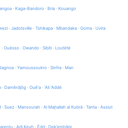
angoa
·
Kaga-Bandoro
·
Bria
·
Kouango
wezi
·
Jadotsville
·
Tshikapa
·
Mbandaka
·
Goma
·
Uvira
o
·
Ouésso
·
Owando
·
Sibiti
·
Loutété
Gagnoa
·
Yamoussoukro
·
Sinfra
·
Man
a
·
Damêrdjôg
·
Ouê‘a
·
‘Ali ‘Addé
d
·
Suez
·
Mansourah
·
Al Maḩallah al Kubrá
·
Tanta
·
Assiut
arentu
·
Adi Keyh
·
Édd
·
Dek’emhāre