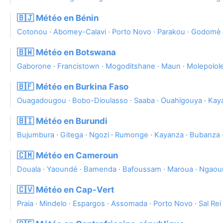
🇧🇯 Météo en Bénin
Cotonou
·
Abomey-Calavi
·
Porto Novo
·
Parakou
·
Godomè
🇧🇼 Météo en Botswana
Gaborone
·
Francistown
·
Mogoditshane
·
Maun
·
Molepolol
🇧🇫 Météo en Burkina Faso
Ouagadougou
·
Bobo-Dioulasso
·
Saaba
·
Ouahigouya
·
Kay
🇧🇮 Météo en Burundi
Bujumbura
·
Gitega
·
Ngozi
·
Rumonge
·
Kayanza
·
Bubanza
🇨🇲 Météo en Cameroun
Douala
·
Yaoundé
·
Bamenda
·
Bafoussam
·
Maroua
·
Ngaou
🇨🇻 Météo en Cap-Vert
Praia
·
Mindelo
·
Espargos
·
Assomada
·
Porto Novo
·
Sal Rei