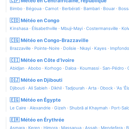
🇨🇫 Météo en Centrafricaine, république
Bimbo
·
Bégoua
·
Carnot
·
Berbérati
·
Bambari
·
Bouar
·
Boss
🇨🇩 Météo en Congo
Kinshasa
·
Élisabethville
·
Mbuji-Mayi
·
Costermansville
·
Kol
🇨🇬 Météo en Congo-Brazzaville
Brazzaville
·
Pointe-Noire
·
Dolisie
·
Nkayi
·
Kayes
·
Impfond
🇨🇮 Météo en Côte d’Ivoire
Abidjan
·
Abobo
·
Korhogo
·
Daloa
·
Koumassi
·
San-Pédro
·
🇩🇯 Météo en Djibouti
Djibouti
·
Ali Sabieh
·
Dikhil
·
Tadjourah
·
Arta
·
Obock
·
‘As ‘Êl
🇪🇬 Météo en Égypte
Le Caire
·
Alexandrie
·
Gizeh
·
Shubrā al Khaymah
·
Port-Saï
🇪🇷 Météo en Érythrée
Asmara
·
Keren
·
Himora
·
Massaoua
·
Assab
·
Mendefera
·
B