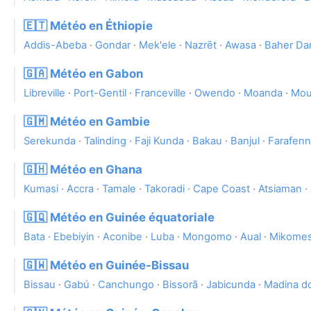
🇪🇹 Météo en Éthiopie
Addis-Abeba
·
Gondar
·
Mek'ele
·
Nazrēt
·
Awasa
·
Baher Da
🇬🇦 Météo en Gabon
Libreville
·
Port-Gentil
·
Franceville
·
Owendo
·
Moanda
·
Mou
🇬🇲 Météo en Gambie
Serekunda
·
Talinding
·
Faji Kunda
·
Bakau
·
Banjul
·
Farafenn
🇬🇭 Météo en Ghana
Kumasi
·
Accra
·
Tamale
·
Takoradi
·
Cape Coast
·
Atsiaman
·
🇬🇶 Météo en Guinée équatoriale
Bata
·
Ebebiyin
·
Aconibe
·
Luba
·
Mongomo
·
Aual
·
Mikome
🇬🇼 Météo en Guinée-Bissau
Bissau
·
Gabú
·
Canchungo
·
Bissorã
·
Jabicunda
·
Madina d