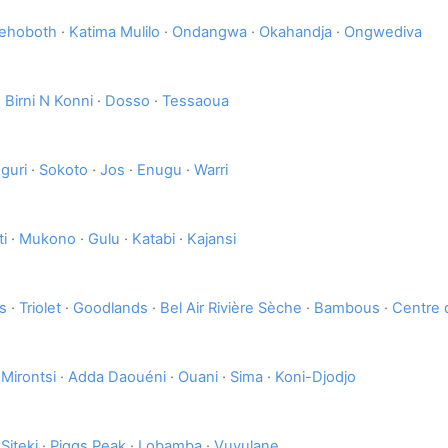
ehoboth
·
Katima Mulilo
·
Ondangwa
·
Okahandja
·
Ongwediva
·
Birni N Konni
·
Dosso
·
Tessaoua
guri
·
Sokoto
·
Jos
·
Enugu
·
Warri
i
·
Mukono
·
Gulu
·
Katabi
·
Kajansi
s
·
Triolet
·
Goodlands
·
Bel Air Rivière Sèche
·
Bambous
·
Centre 
·
Mirontsi
·
Adda Daouéni
·
Ouani
·
Sima
·
Koni-Djodjo
·
Siteki
·
Piggs Peak
·
Lobamba
·
Vuvulane