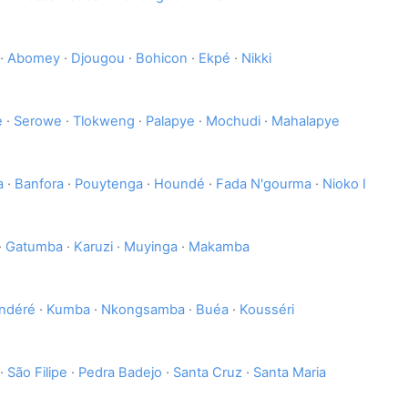
·
Abomey
·
Djougou
·
Bohicon
·
Ekpé
·
Nikki
e
·
Serowe
·
Tlokweng
·
Palapye
·
Mochudi
·
Mahalapye
a
·
Banfora
·
Pouytenga
·
Houndé
·
Fada N'gourma
·
Nioko I
·
Gatumba
·
Karuzi
·
Muyinga
·
Makamba
ndéré
·
Kumba
·
Nkongsamba
·
Buéa
·
Kousséri
·
São Filipe
·
Pedra Badejo
·
Santa Cruz
·
Santa Maria