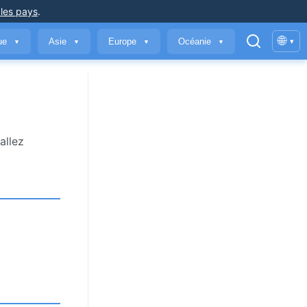
 les pays
.
🌐
que
Asie
Europe
Océanie
▾
▼
▼
▼
▼
allez