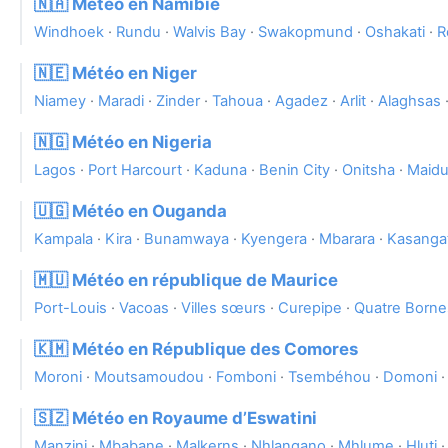
🇳🇦 Météo en Namibie
Windhoek
·
Rundu
·
Walvis Bay
·
Swakopmund
·
Oshakati
·
R
🇳🇪 Météo en Niger
Niamey
·
Maradi
·
Zinder
·
Tahoua
·
Agadez
·
Arlit
·
Alaghsas
🇳🇬 Météo en Nigeria
Lagos
·
Port Harcourt
·
Kaduna
·
Benin City
·
Onitsha
·
Maidu
🇺🇬 Météo en Ouganda
Kampala
·
Kira
·
Bunamwaya
·
Kyengera
·
Mbarara
·
Kasangat
🇲🇺 Météo en république de Maurice
Port-Louis
·
Vacoas
·
Villes sœurs
·
Curepipe
·
Quatre Borne
🇰🇲 Météo en République des Comores
Moroni
·
Moutsamoudou
·
Fomboni
·
Tsembéhou
·
Domoni
🇸🇿 Météo en Royaume d’Eswatini
Manzini
·
Mbabane
·
Malkerns
·
Nhlangano
·
Mhlume
·
Hluti