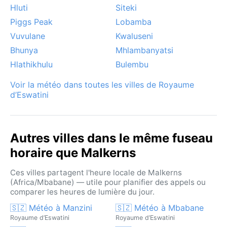
se dissiper. En été, les orages peuvent provoquer des
Hluti
Siteki
crues soudaines des rivières, mais ils sont
Piggs Peak
Lobamba
généralement brefs. Aucun cyclone ne menace la
Vuvulane
Kwaluseni
région, mais la saison des pluies exige un peu de
Bhunya
Mhlambanyatsi
souplesse dans les déplacements.
Hlathikhulu
Bulembu
Voir la météo dans toutes les villes de Royaume
d’Eswatini
Autres villes dans le même fuseau
horaire que Malkerns
Ces villes partagent l'heure locale de Malkerns
(Africa/Mbabane) — utile pour planifier des appels ou
comparer les heures de lumière du jour.
🇸🇿 Météo à Manzini
🇸🇿 Météo à Mbabane
Royaume d’Eswatini
Royaume d’Eswatini