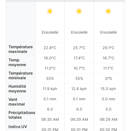
Plu
Ensoleillé
Ensoleillé
Ensoleillé
à
Température
22.8°C
25.7°C
29.1°C
maximale
16.0°C
17.4°C
18.7°C
Temp.
moyenne
11.0°C
10.7°C
11.1°C
Température
minimale
55%
55%
37%
Humidité
11.9 kph
12.6 kph
15.5 kph
moyenne
0.1 mm
0.1 mm
0.0 mm
Vent
maximal
6.0
6.0
5.0
Précipitations
totales
06:30 AM
06:29 AM
06:29 AM
0
Indice UV
05:31 PM
05:31 PM
05:32 PM