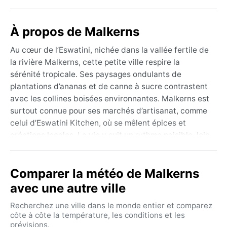
À propos de Malkerns
Au cœur de l’Eswatini, nichée dans la vallée fertile de
la rivière Malkerns, cette petite ville respire la
sérénité tropicale. Ses paysages ondulants de
plantations d’ananas et de canne à sucre contrastent
avec les collines boisées environnantes. Malkerns est
surtout connue pour ses marchés d’artisanat, comme
celui d’Eswatini Kitchen, où se mêlent épices et
créations locales. La vie y suit un rythme paisible, loin
de l’agitation de Mbabane ou Manzini, mais à
proximité des réserves naturelles du pays. L’altitude
Comparer la météo de Malkerns
modérée (environ 700 m) adoucit le climat, mais la
géographie vallonée offre des points de vue discrets
avec une autre ville
sur la vallée du Grand Usutu.
Recherchez une ville dans le monde entier et comparez
Sous la classification Cwa (subtropical humide à
côte à côte la température, les conditions et les
prévisions.
hiver sec), Malkerns connaît des étés chauds et