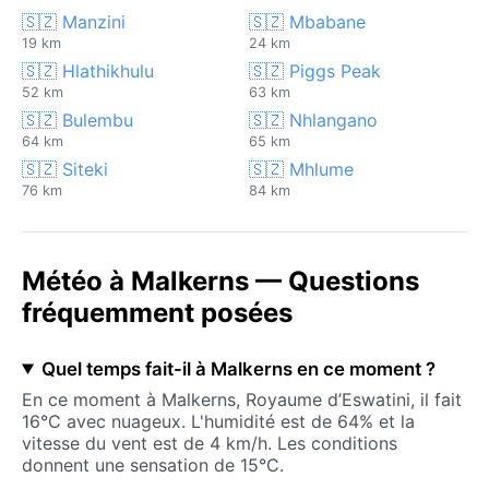
🇸🇿 Manzini
🇸🇿 Mbabane
19 km
24 km
🇸🇿 Hlathikhulu
🇸🇿 Piggs Peak
52 km
63 km
🇸🇿 Bulembu
🇸🇿 Nhlangano
64 km
65 km
🇸🇿 Siteki
🇸🇿 Mhlume
76 km
84 km
Météo à Malkerns — Questions
fréquemment posées
Quel temps fait-il à Malkerns en ce moment ?
En ce moment à Malkerns, Royaume d’Eswatini, il fait
16°C avec nuageux. L'humidité est de 64% et la
vitesse du vent est de 4 km/h. Les conditions
donnent une sensation de 15°C.