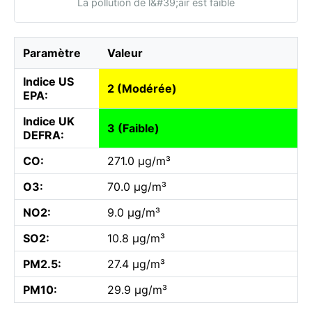
La pollution de l&#39;air est faible
Paramètre
Valeur
Indice US
2 (Modérée)
EPA:
Indice UK
3 (Faible)
DEFRA:
CO:
271.0 µg/m³
O3:
70.0 µg/m³
NO2:
9.0 µg/m³
SO2:
10.8 µg/m³
PM2.5:
27.4 µg/m³
PM10:
29.9 µg/m³