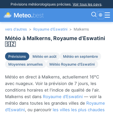
Prévisions météorologiques précises
.
Voir tous les pays
.
☰
Meteo.
best
🌐
vers d'autres
>
Royaume d’Eswatini
>
Malkerns
Météo à Malkerns, Royaume d’Eswatini
🇸🇿
Prévisions
Météo en août
Météo en septembre
Moyennes annuelles
Météo Royaume d’Eswatini
Météo en direct à Malkerns, actuellement 16°C
avec nuageux. Voir la prévision de 7 jours, les
conditions horaires et l'indice de qualité de l'air.
Malkerns est dans
Royaume d’Eswatini
— voir la
météo dans toutes les grandes villes de
Royaume
d’Eswatini
, ou parcourir
les villes les plus chaudes