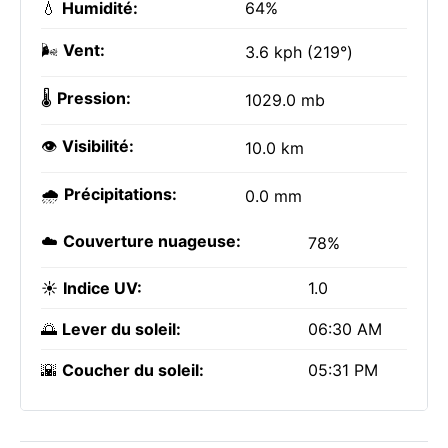
💧
Humidité:
64%
🌬️
Vent:
3.6 kph (219°)
🌡️
Pression:
1029.0 mb
👁️
Visibilité:
10.0 km
🌧️
Précipitations:
0.0 mm
☁️
Couverture nuageuse:
78%
☀️
Indice UV:
1.0
🌅
Lever du soleil:
06:30 AM
🌇
Coucher du soleil:
05:31 PM