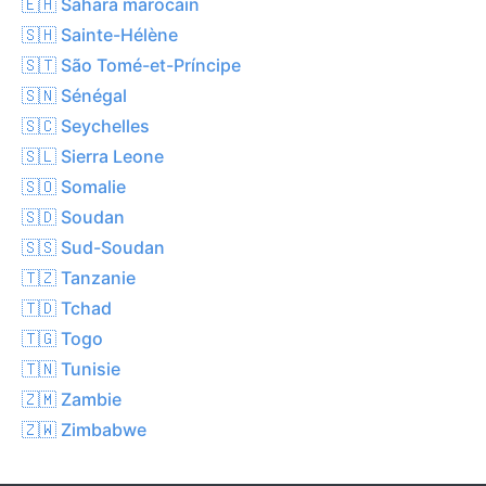
🇪🇭 Sahara marocain
🇸🇭 Sainte-Hélène
🇸🇹 São Tomé-et-Príncipe
🇸🇳 Sénégal
🇸🇨 Seychelles
🇸🇱 Sierra Leone
🇸🇴 Somalie
🇸🇩 Soudan
🇸🇸 Sud-Soudan
🇹🇿 Tanzanie
🇹🇩 Tchad
🇹🇬 Togo
🇹🇳 Tunisie
🇿🇲 Zambie
🇿🇼 Zimbabwe