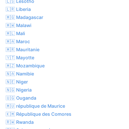
🇱🇸 Lesotho
🇱🇷 Liberia
🇲🇬 Madagascar
🇲🇼 Malawi
🇲🇱 Mali
🇲🇦 Maroc
🇲🇷 Mauritanie
🇾🇹 Mayotte
🇲🇿 Mozambique
🇳🇦 Namibie
🇳🇪 Niger
🇳🇬 Nigeria
🇺🇬 Ouganda
🇲🇺 république de Maurice
🇰🇲 République des Comores
🇷🇼 Rwanda