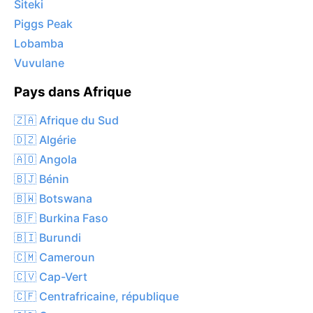
Siteki
Piggs Peak
Lobamba
Vuvulane
Pays dans Afrique
🇿🇦 Afrique du Sud
🇩🇿 Algérie
🇦🇴 Angola
🇧🇯 Bénin
🇧🇼 Botswana
🇧🇫 Burkina Faso
🇧🇮 Burundi
🇨🇲 Cameroun
🇨🇻 Cap-Vert
🇨🇫 Centrafricaine, république