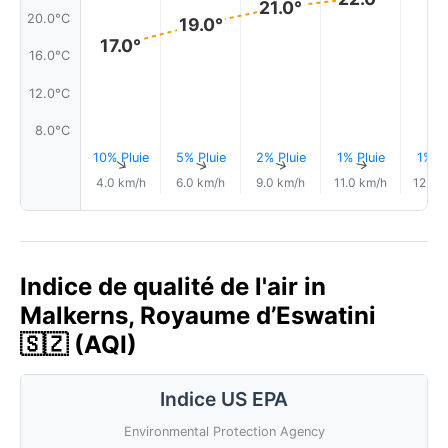
21.0°
20.0°C
19.0°
17.0°
16.0°C
12.0°C
8.0°C
10% Pluie
5% Pluie
2% Pluie
1% Pluie
1% Pl
↑
↑
↑
↑
4.0 km/h
6.0 km/h
9.0 km/h
11.0 km/h
12.0 
Indice de qualité de l'air in
Malkerns, Royaume d’Eswatini
🇸🇿 (AQI)
Indice US EPA
Environmental Protection Agency