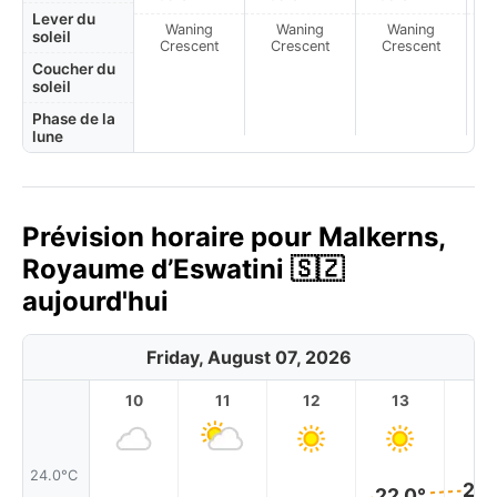
Lever du
Waning
Waning
Waning
N
soleil
Crescent
Crescent
Crescent
Coucher du
soleil
Phase de la
lune
Prévision horaire pour Malkerns,
Royaume d’Eswatini 🇸🇿
aujourd'hui
Friday, August 07, 2026
10
11
12
13
1
24.0°C
23.
22.0°