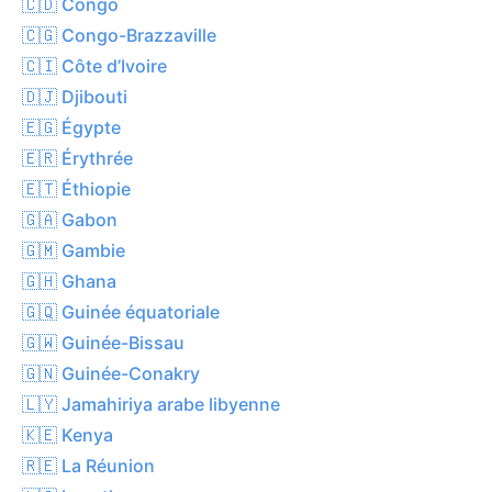
🇨🇩 Congo
🇨🇬 Congo-Brazzaville
🇨🇮 Côte d’Ivoire
🇩🇯 Djibouti
🇪🇬 Égypte
🇪🇷 Érythrée
🇪🇹 Éthiopie
🇬🇦 Gabon
🇬🇲 Gambie
🇬🇭 Ghana
🇬🇶 Guinée équatoriale
🇬🇼 Guinée-Bissau
🇬🇳 Guinée-Conakry
🇱🇾 Jamahiriya arabe libyenne
🇰🇪 Kenya
🇷🇪 La Réunion