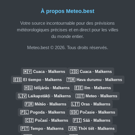
À propos Meteo.best
Votre source incontournable pour des prévisions
météorologiques précises et en direct pour les villes
du monde entier.
Meteo.best © 2026. Tous droits réservés.
🇲🇾
🇮🇩
Cuaca · Malkerns
Cuaca · Malkerns
🇪🇸
🇹🇷
El tiempo · Malkerns
Hava durumu · Malkerns
🇭🇺
🇪🇪
Időjárás · Malkerns
Ilm · Malkerns
🇱🇻
🇮🇹
Laikapstākļi · Malkerns
Meteo · Malkerns
🇫🇷
🇱🇹
Météo · Malkerns
Oras · Malkerns
🇵🇱
🇸🇰
Pogoda · Malkerns
Počasie · Malkerns
🇨🇿
🇫🇮
Počasí · Malkerns
Sää · Malkerns
🇵🇹
🇻🇳
Tempo · Malkerns
Thời tiết · Malkerns