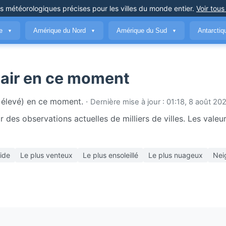
ns météorologiques précises
pour les villes du monde entier
.
Voir tous
ue
Amérique du Nord
Amérique du Sud
Antarcti
▼
▼
▼
 l'air en ce moment
lus élevé) en ce moment.
·
Dernière mise à jour : 01:18, 8 août 2
 des observations actuelles de milliers de villes. Les valeur
ide
Le plus venteux
Le plus ensoleillé
Le plus nuageux
Nei