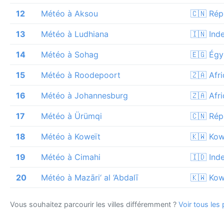
12
Météo à Aksou
🇨🇳 Rép
13
Météo à Ludhiana
🇮🇳 Ind
14
Météo à Sohag
🇪🇬 Égy
15
Météo à Roodepoort
🇿🇦 Afr
16
Météo à Johannesburg
🇿🇦 Afr
17
Météo à Ürümqi
🇨🇳 Rép
18
Météo à Koweït
🇰🇼 Kow
19
Météo à Cimahi
🇮🇩 Ind
20
Météo à Mazāri‘ al ‘Abdalī
🇰🇼 Kow
Vous souhaitez parcourir les villes différemment ?
Voir tous les