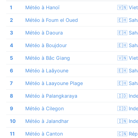
1
Météo à Hanoï
🇻🇳 Vie
2
Météo à Foum el Oued
🇪🇭 Sah
3
Météo à Daoura
🇪🇭 Sah
4
Météo à Boujdour
🇪🇭 Sah
5
Météo à Bắc Giang
🇻🇳 Vie
6
Météo à Laâyoune
🇪🇭 Sah
7
Météo à Laayoune Plage
🇪🇭 Sah
8
Météo à Palangkaraya
🇮🇩 Ind
9
Météo à Cilegon
🇮🇩 Ind
10
Météo à Jalandhar
🇮🇳 Ind
11
Météo à Canton
🇨🇳 Rép