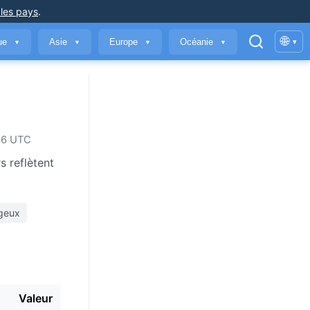
 les pays
.
🌐
que
Asie
Europe
Océanie
▾
▼
▼
▼
▼
026 UTC
s reflètent
geux
Valeur