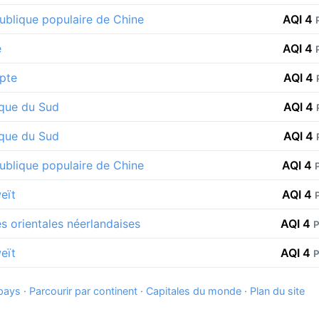
ublique populaire de Chine
AQI 4
e
AQI 4
pte
AQI 4
ique du Sud
AQI 4
ique du Sud
AQI 4
ublique populaire de Chine
AQI 4
eït
AQI 4
es orientales néerlandaises
AQI 4
P
eït
AQI 4
P
 pays
·
Parcourir par continent
·
Capitales du monde
·
Plan du site