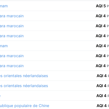
tnam
AQI 5
P
ara marocain
AQI 4
P
ara marocain
AQI 4
P
ara marocain
AQI 4
P
tnam
AQI 4
P
ara marocain
AQI 4
P
ara marocain
AQI 4
P
es orientales néerlandaises
AQI 4
es orientales néerlandaises
AQI 4
e
AQI 4
ublique populaire de Chine
AQI 4