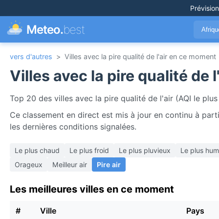
Prévisio
Meteo.
best
Afriq
vers d'autres
>
Villes avec la pire qualité de l'air en ce moment
Villes avec la pire qualité de
Top 20 des villes avec la pire qualité de l'air (AQI le p
Ce classement en direct est mis à jour en continu à partir
les dernières conditions signalées.
Le plus chaud
Le plus froid
Le plus pluvieux
Le plus hum
Orageux
Meilleur air
Pire air
Les meilleures villes en ce moment
#
Ville
Pays