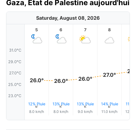
Gaza, État de Palestine aujourd'hui
Saturday, August 08, 2026
5
6
7
8
9
31.0°C
29.0°C
27.
27.0°C
27.0°
26.0°
26.0°
26.0°
25.0°C
23.0°C
12% Pluie
13% Pluie
13% Pluie
14% Pluie
11% P
↑
↑
↑
↑
8.0 km/h
8.0 km/h
9.0 km/h
11.0 km/h
12.0 