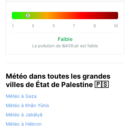
2
1
3
5
7
9
10
Faible
La pollution de l&#39;air est faible
Météo dans toutes les grandes
villes de État de Palestine 🇵🇸
Météo à Gaza
Météo à Khān Yūnis
Météo à Jabālyā
Météo à Hébron