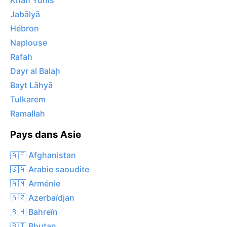
Khān Yūnis
Jabālyā
Hébron
Naplouse
Rafah
Dayr al Balaḩ
Bayt Lāhyā
Tulkarem
Ramallah
Pays dans Asie
🇦🇫 Afghanistan
🇸🇦 Arabie saoudite
🇦🇲 Arménie
🇦🇿 Azerbaïdjan
🇧🇭 Bahreïn
🇧🇹 Bhutan