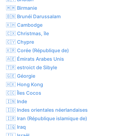
🇲🇲 Birmanie
🇧🇳 Brunéi Darussalam
🇰🇭 Cambodge
🇨🇽 Christmas, île
🇨🇾 Chypre
🇰🇷 Corée (République de)
🇦🇪 Émirats Arabes Unis
🇹🇷 estroict de Sibyle
🇬🇪 Géorgie
🇭🇰 Hong Kong
🇨🇨 Îles Cocos
🇮🇳 Inde
🇮🇩 Indes orientales néerlandaises
🇮🇷 Iran (République islamique de)
🇮🇶 Iraq
🇮🇱 Israël