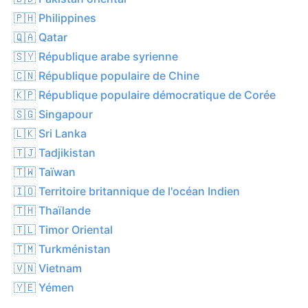
🇵🇭 Philippines
🇶🇦 Qatar
🇸🇾 République arabe syrienne
🇨🇳 République populaire de Chine
🇰🇵 République populaire démocratique de Corée
🇸🇬 Singapour
🇱🇰 Sri Lanka
🇹🇯 Tadjikistan
🇹🇼 Taïwan
🇮🇴 Territoire britannique de l'océan Indien
🇹🇭 Thaïlande
🇹🇱 Timor Oriental
🇹🇲 Turkménistan
🇻🇳 Vietnam
🇾🇪 Yémen