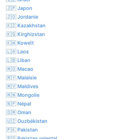
🇯🇵 Japon
🇯🇴 Jordanie
🇰🇿 Kazakhstan
🇰🇬 Kirghizstan
🇰🇼 Koweït
🇱🇦 Laos
🇱🇧 Liban
🇲🇴 Macao
🇲🇾 Malaisie
🇲🇻 Maldives
🇲🇳 Mongolie
🇳🇵 Népal
🇴🇲 Oman
🇺🇿 Ouzbékistan
🇵🇰 Pakistan
🇧🇩 Pakistan oriental