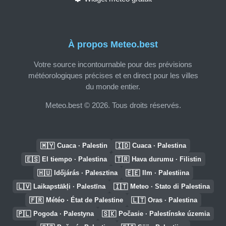
À propos Meteo.best
Votre source incontournable pour des prévisions
météorologiques précises et en direct pour les villes
du monde entier.
Meteo.best © 2026. Tous droits réservés.
🇲🇾
🇮🇩
Cuaca · Palestin
Cuaca · Palestina
🇪🇸
🇹🇷
El tiempo · Palestina
Hava durumu · Filistin
🇭🇺
🇪🇪
Időjárás · Palesztina
Ilm · Palestiina
🇱🇻
🇮🇹
Laikapstākļi · Palestīna
Meteo · Stato di Palestina
🇫🇷
🇱🇹
Météo · État de Palestine
Oras · Palestina
🇵🇱
🇸🇰
Pogoda · Palestyna
Počasie · Palestínske územia