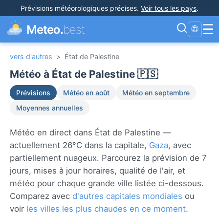
Prévisions météorologiques précises
.
Voir tous les pays
.
☰
Meteo.
best
🌐
vers d'autres
>
État de Palestine
Météo à État de Palestine 🇵🇸
Prévisions
Météo en août
Météo en septembre
Moyennes annuelles
Météo en direct dans État de Palestine —
actuellement 26°C dans la capitale,
Gaza
, avec
partiellement nuageux. Parcourez la prévision de 7
jours, mises à jour horaires, qualité de l'air, et
météo pour chaque grande ville listée ci-dessous.
Comparez avec
d'autres capitales mondiales
ou
voir
les villes les plus chaudes en ce moment
.