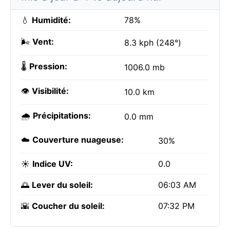
💧
Humidité:
78%
🌬️
Vent:
8.3 kph (248°)
🌡️
Pression:
1006.0 mb
👁️
Visibilité:
10.0 km
🌧️
Précipitations:
0.0 mm
☁️
Couverture nuageuse:
30%
☀️
Indice UV:
0.0
🌅
Lever du soleil:
06:03 AM
🌇
Coucher du soleil:
07:32 PM