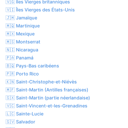
🇻🇬 Îles Vierges britanniques
🇻🇮 Îles Vierges des États-Unis
🇯🇲 Jamaïque
🇲🇶 Martinique
🇲🇽 Mexique
🇲🇸 Montserrat
🇳🇮 Nicaragua
🇵🇦 Panamá
🇧🇶 Pays-Bas caribéens
🇵🇷 Porto Rico
🇰🇳 Saint-Christophe-et-Niévès
🇲🇫 Saint-Martin (Antilles françaises)
🇸🇽 Saint-Martin (partie néerlandaise)
🇻🇨 Saint-Vincent-et-les-Grenadines
🇱🇨 Sainte-Lucie
🇸🇻 Salvador