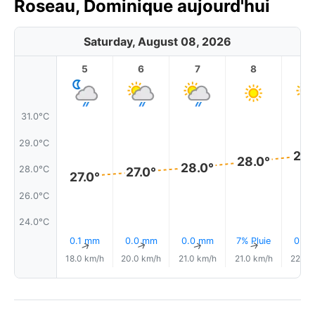
Roseau, Dominique aujourd'hui
Saturday, August 08, 2026
5
6
7
8
9
31.0°C
29.0°C
28.
28.0°
28.0°
28.0°C
27.0°
27.0°
26.0°C
24.0°C
0.1 mm
0.0 mm
0.0 mm
7% Pluie
0.0
↑
↑
↑
↑
18.0 km/h
20.0 km/h
21.0 km/h
21.0 km/h
22.0 