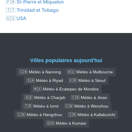
🇵🇲 St-Pierre et Miquelon
🇹🇹 Trinidad et Tobago
🇺🇸 USA
Villes populaires aujourd'hui
🇨🇳 Météo à Nanning
🇦🇺 Météo à Melbourne
🇸🇦 Météo à Riyad
🇰🇷 Météo à Séoul
🇲🇽 Météo à Ecatepec de Morelos
🇦🇪 Météo à Charjah
🇨🇳 Météo à Jinan
🇹🇷 Météo à Izmir
🇨🇳 Météo à Wenzhou
🇨🇳 Météo à Hangzhou
🇮🇳 Météo à Kallakurichi
🇬🇭 Météo à Kumasi