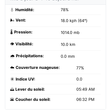
💧
Humidité:
78%
🌬️
Vent:
18.0 kph (64°)
🌡️
Pression:
1014.0 mb
👁️
Visibilité:
10.0 km
🌧️
Précipitations:
0.0 mm
☁️
Couverture nuageuse:
77%
☀️
Indice UV:
0.0
🌅
Lever du soleil:
05:49 AM
🌇
Coucher du soleil:
06:32 PM