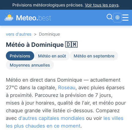
Prévisions météorologiques précises
.
Voir tous les pays
.
☰
Meteo.
best
🌐
vers d'autres
>
Dominique
Météo à Dominique 🇩🇲
Prévisions
Météo en août
Météo en septembre
Moyennes annuelles
Météo en direct dans Dominique — actuellement
27°C dans la capitale,
Roseau
, avec pluies éparses
à proximité. Parcourez la prévision de 7 jours,
mises à jour horaires, qualité de l'air, et météo pour
chaque grande ville listée ci-dessous. Comparez
avec
d'autres capitales mondiales
ou voir
les villes
les plus chaudes en ce moment
.