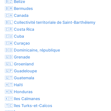
🇧🇿 Belize
🇧🇲 Bermudes
🇨🇦 Canada
🇧🇱 Collectivité territoriale de Saint-Barthélemy
🇨🇷 Costa Rica
🇨🇺 Cuba
🇨🇼 Curaçao
🇩🇴 Dominicaine, république
🇬🇩 Grenade
🇬🇱 Groenland
🇬🇵 Guadeloupe
🇬🇹 Guatemala
🇭🇹 Haïti
🇭🇳 Honduras
🇰🇾 Iles Caïmanes
🇹🇨 îles Turks-et-Caïcos