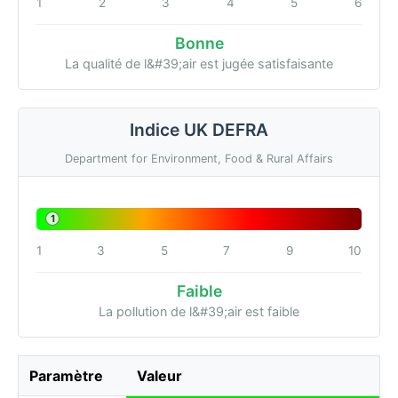
1
2
3
4
5
6
Bonne
La qualité de l&#39;air est jugée satisfaisante
Indice UK DEFRA
Department for Environment, Food & Rural Affairs
1
1
3
5
7
9
10
Faible
La pollution de l&#39;air est faible
Paramètre
Valeur