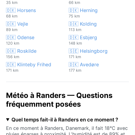
35 km
66 km
🇩🇰 Horsens
🇩🇰 Herning
68 km
75 km
🇩🇰 Vejle
🇩🇰 Kolding
89 km
113 km
🇩🇰 Odense
🇩🇰 Esbjerg
120 km
148 km
🇩🇰 Roskilde
🇸🇪 Helsingborg
156 km
171 km
🇩🇰 Klinteby Frihed
🇩🇰 Avedøre
171 km
177 km
Météo à Randers — Questions
fréquemment posées
Quel temps fait-il à Randers en ce moment ?
En ce moment à Randers, Danemark, il fait 18°C avec
pluies éparses à proximité. L'humidité est de 89% et