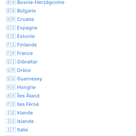
🇧🇦 Bosnie-Herzégovine
🇧🇬 Bulgarie
🇭🇷 Croatie
🇪🇸 Espagne
🇪🇪 Estonie
🇫🇮 Finlande
🇫🇷 France
🇬🇮 Gibraltar
🇬🇷 Grèce
🇬🇬 Guernesey
🇭🇺 Hongrie
🇦🇽 Îles Åland
🇫🇴 Iles Féroé
🇮🇪 Irlande
🇮🇸 Islande
🇮🇹 Italie