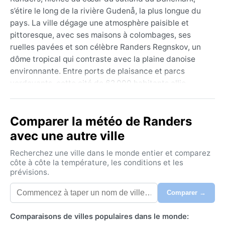
s’étire le long de la rivière Gudenå, la plus longue du
pays. La ville dégage une atmosphère paisible et
pittoresque, avec ses maisons à colombages, ses
ruelles pavées et son célèbre Randers Regnskov, un
dôme tropical qui contraste avec la plaine danoise
environnante. Entre ports de plaisance et parcs
verdoyants, cette cité de 62 000 habitants allie
charme historique et nature douce, dans un pays où
les horizons plats rencontrent la mer Baltique et la
Comparer la météo de Randers
mer du Nord.
avec une autre ville
Avec un climat continental humide à été tempéré
(Köppen Dfb), Randers connaît des saisons marquées
Recherchez une ville dans le monde entier et comparez
mais modérées par l’influence maritime. Les étés, de
côte à côte la température, les conditions et les
prévisions.
juin à août, offrent des températures agréables,
rarement au-dessus de 22 °C, avec des nuits fraîches
Comparer →
et des précipitations fréquentes mais légères.
L’humidité reste modérée, surtout en juillet. L’hiver, de
Comparaisons de villes populaires dans le monde:
décembre à février, est froid et gris : les températures