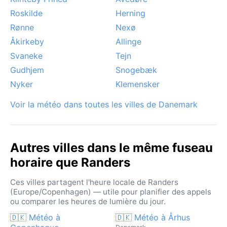
le brouillard matinal est fréquent près des rivières. En
Roskilde
Herning
somme, un climat contrasté mais clément pour qui
Rønne
Nexø
aime les saisons authentiques.
Åkirkeby
Allinge
Svaneke
Tejn
Gudhjem
Snogebæk
Nyker
Klemensker
Voir la météo dans toutes les villes de Danemark
Autres villes dans le même fuseau
horaire que Randers
Ces villes partagent l'heure locale de Randers
(Europe/Copenhagen) — utile pour planifier des appels
ou comparer les heures de lumière du jour.
🇩🇰 Météo à
🇩🇰 Météo à Århus