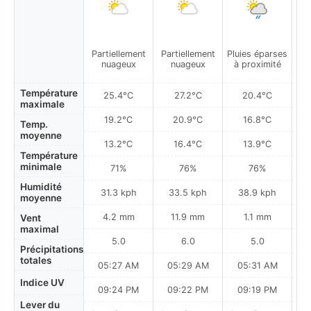
Partiellement
Partiellement
Pluies éparses
Pa
nuageux
nuageux
à proximité
Température
25.4°C
27.2°C
20.4°C
maximale
19.2°C
20.9°C
16.8°C
Temp.
moyenne
13.2°C
16.4°C
13.9°C
Température
minimale
71%
76%
76%
Humidité
31.3 kph
33.5 kph
38.9 kph
moyenne
4.2 mm
11.9 mm
1.1 mm
Vent
maximal
5.0
6.0
5.0
Précipitations
totales
05:27 AM
05:29 AM
05:31 AM
0
Indice UV
09:24 PM
09:22 PM
09:19 PM
Lever du