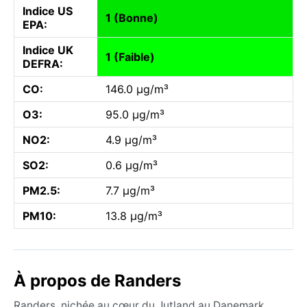
Indice US
1 (Bonne)
EPA:
Indice UK
1 (Faible)
DEFRA:
CO:
146.0 µg/m³
O3:
95.0 µg/m³
NO2:
4.9 µg/m³
SO2:
0.6 µg/m³
PM2.5:
7.7 µg/m³
PM10:
13.8 µg/m³
À propos de Randers
Randers, nichée au cœur du Jutland au Danemark,