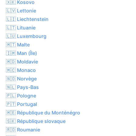
🇽🇰 Kosovo
🇱🇻 Lettonie
🇱🇮 Liechtenstein
🇱🇹 Lituanie
🇱🇺 Luxembourg
🇲🇹 Malte
🇮🇲 Man (Île)
🇲🇩 Moldavie
🇲🇨 Monaco
🇳🇴 Norvège
🇳🇱 Pays-Bas
🇵🇱 Pologne
🇵🇹 Portugal
🇲🇪 République du Monténégro
🇸🇰 République slovaque
🇷🇴 Roumanie