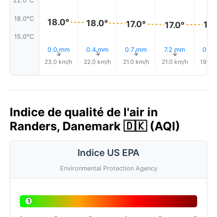
22.0°C
18.0°C
18.0°
18.0°
17.0°
17.
17.0°
15.0°C
0.0 mm
0.4 mm
0.7 mm
7.2 mm
0.5
↑
↑
↑
↑
23.0 km/h
22.0 km/h
21.0 km/h
21.0 km/h
19.0 
Indice de qualité de l'air in
Randers, Danemark 🇩🇰 (AQI)
Indice US EPA
Environmental Protection Agency
1