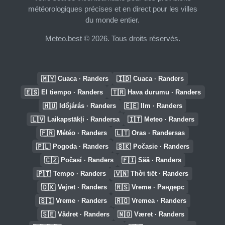
météorologiques précises et en direct pour les villes
du monde entier.
Meteo.best © 2026. Tous droits réservés.
🇲🇾
🇮🇩
Cuaca · Randers
Cuaca · Randers
🇪🇸
🇹🇷
El tiempo · Randers
Hava durumu · Randers
🇭🇺
🇪🇪
Időjárás · Randers
Ilm · Randers
🇱🇻
🇮🇹
Laikapstākļi · Randersa
Meteo · Randers
🇫🇷
🇱🇹
Météo · Randers
Oras · Randersas
🇵🇱
🇸🇰
Pogoda · Randers
Počasie · Randers
🇨🇿
🇫🇮
Počasí · Randers
Sää · Randers
🇵🇹
🇻🇳
Tempo · Randers
Thời tiết · Randers
🇩🇰
🇷🇸
Vejret · Randers
Vreme · Рандерс
🇸🇮
🇷🇴
Vreme · Randers
Vremea · Randers
🇸🇪
🇳🇴
Vädret · Randers
Været · Randers