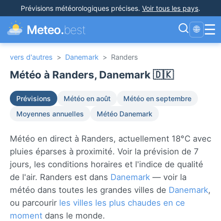
Prévisions météorologiques précises
.
Voir tous les pays
.
☰
Meteo.
best
🌐
vers d'autres
>
Danemark
>
Randers
Météo à Randers, Danemark 🇩🇰
Prévisions
Météo en août
Météo en septembre
Moyennes annuelles
Météo Danemark
Météo en direct à Randers, actuellement 18°C avec
pluies éparses à proximité. Voir la prévision de 7
jours, les conditions horaires et l'indice de qualité
de l'air. Randers est dans
Danemark
— voir la
météo dans toutes les grandes villes de
Danemark
,
ou parcourir
les villes les plus chaudes en ce
moment
dans le monde.