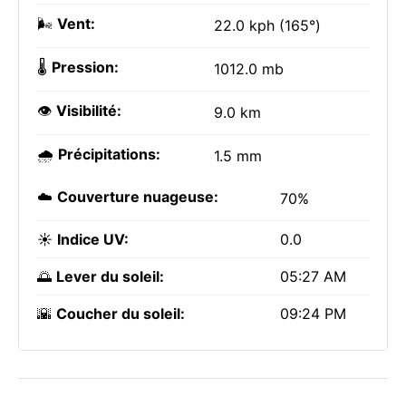
🌬️
Vent:
22.0 kph (165°)
🌡️
Pression:
1012.0 mb
👁️
Visibilité:
9.0 km
🌧️
Précipitations:
1.5 mm
☁️
Couverture nuageuse:
70%
☀️
Indice UV:
0.0
🌅
Lever du soleil:
05:27 AM
🌇
Coucher du soleil:
09:24 PM