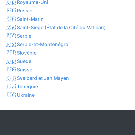
🇬🇧 Royaume-Uni
🇷🇺 Russie
🇸🇲 Saint-Marin
🇻🇦 Saint-Siège (État de la Cité du Vatican)
🇷🇸 Serbie
🇷🇸 Serbie-et-Monténégro
🇸🇮 Slovénie
🇸🇪 Suède
🇨🇭 Suisse
🇸🇯 Svalbard et Jan Mayen
🇨🇿 Tchéquie
🇺🇦 Ukraine