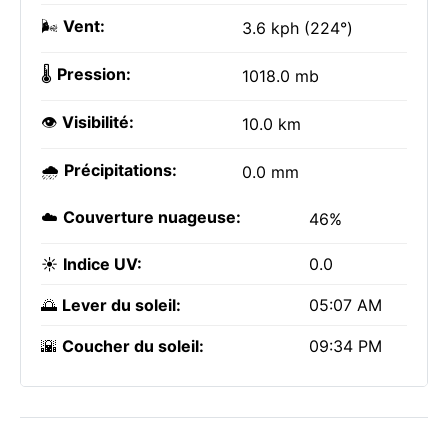
🌬️
Vent:
3.6 kph (224°)
🌡️
Pression:
1018.0 mb
👁️
Visibilité:
10.0 km
🌧️
Précipitations:
0.0 mm
☁️
Couverture nuageuse:
46%
☀️
Indice UV:
0.0
🌅
Lever du soleil:
05:07 AM
🌇
Coucher du soleil:
09:34 PM