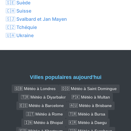
🇸🇪 Suède
🇨🇭 Suisse
🇸🇯 Svalbard et Jan Mayen
🇨🇿 Tchéquie
🇺🇦 Ukraine
Villes populaires aujourd'hui
🇬🇧 Météo à Londres
🇩🇴 Météo à Saint Domingue
🇹🇷 Météo à Diyarbakır
🇵🇰 Météo à Multan
🇪🇸 Météo à Barcelone
🇦🇺 Météo à Brisbane
🇮🇹 Météo à Rome
🇹🇷 Météo à Bursa
🇮🇳 Météo à Bhopal
🇰🇷 Météo à Daegu
🇸🇩 Météo à Khartoum
🇮🇩 Météo à Surabaya