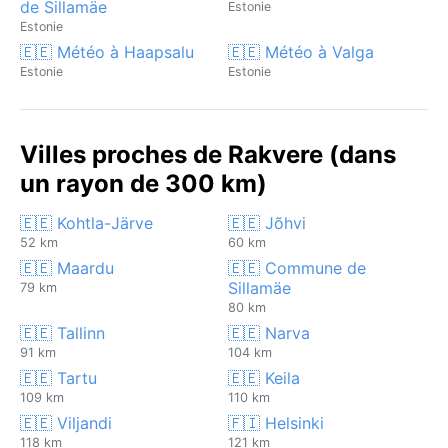
de Sillamäe
Estonie
Estonie
🇪🇪 Météo à Haapsalu
🇪🇪 Météo à Valga
Estonie
Estonie
Villes proches de Rakvere (dans
un rayon de 300 km)
🇪🇪 Kohtla-Järve
🇪🇪 Jõhvi
52 km
60 km
🇪🇪 Maardu
🇪🇪 Commune de
Sillamäe
79 km
80 km
🇪🇪 Tallinn
🇪🇪 Narva
91 km
104 km
🇪🇪 Tartu
🇪🇪 Keila
109 km
110 km
🇪🇪 Viljandi
🇫🇮 Helsinki
118 km
121 km