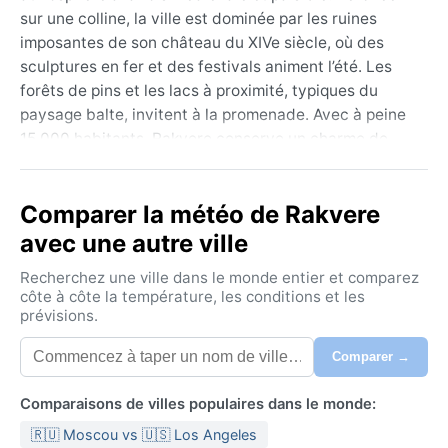
sur une colline, la ville est dominée par les ruines
imposantes de son château du XIVe siècle, où des
sculptures en fer et des festivals animent l’été. Les
forêts de pins et les lacs à proximité, typiques du
paysage balte, invitent à la promenade. Avec à peine
15 000 habitants, Rakvere conserve un charme de
petite ville, où l’histoire se mêle à une vie culturelle
discrète mais vivante, ponctuée de marchés et de
Comparer la météo de Rakvere
cafés.
avec une autre ville
Son climat, classé Dfb (continental humide à été
tempéré), offre des saisons contrastées. Les étés
Recherchez une ville dans le monde entier et comparez
sont doux et agréables, avec des températures
côte à côte la température, les conditions et les
prévisions.
moyennes autour de 17 °C, mais les vagues de
chaleur peuvent atteindre 30 °C. L’humidité est
Comparer →
modérée, les précipitations réparties sur l’année, avec
un pic en juillet-août. Les hivers, en revanche, sont
Comparaisons de villes populaires dans le monde:
froids et neigeux, la température plongeant souvent
🇷🇺 Moscou vs 🇺🇸 Los Angeles
sous –10 °C, et le soleil se fait rare. Pour voyager, il