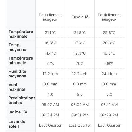
Partiellement
Partiellement
Ensoleillé
nuageux
nuageux
Température
21.1°C
21.8°C
25.8°C
maximale
16.3°C
17.3°C
20.3°C
Temp.
moyenne
11.4°C
12.3°C
16.3°C
Température
minimale
72%
70%
68%
Humidité
12.2 kph
12.2 kph
24.1 kph
moyenne
0.0 mm
0.0 mm
0.0 mm
Vent
maximal
4.0
5.0
5.0
Précipitations
totales
05:07 AM
05:09 AM
05:11 AM
Indice UV
09:34 PM
09:31 PM
09:29 PM
Lever du
Last Quarter
Last Quarter
Last Quarter
soleil