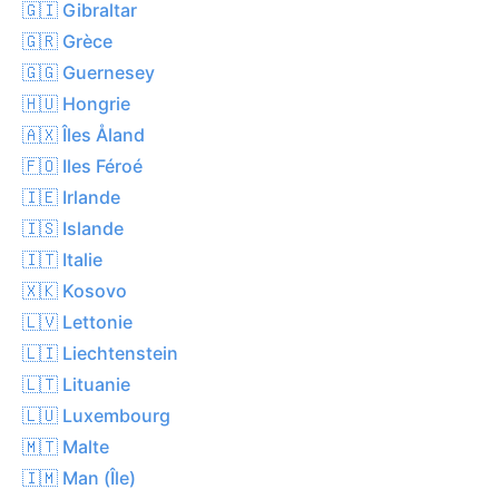
🇬🇮 Gibraltar
🇬🇷 Grèce
🇬🇬 Guernesey
🇭🇺 Hongrie
🇦🇽 Îles Åland
🇫🇴 Iles Féroé
🇮🇪 Irlande
🇮🇸 Islande
🇮🇹 Italie
🇽🇰 Kosovo
🇱🇻 Lettonie
🇱🇮 Liechtenstein
🇱🇹 Lituanie
🇱🇺 Luxembourg
🇲🇹 Malte
🇮🇲 Man (Île)