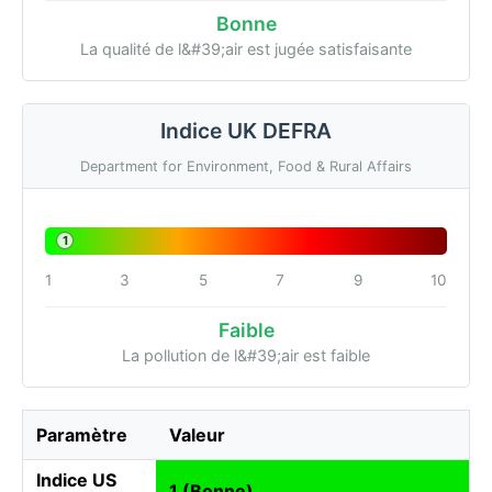
Bonne
La qualité de l&#39;air est jugée satisfaisante
Indice UK DEFRA
Department for Environment, Food & Rural Affairs
1
1
3
5
7
9
10
Faible
La pollution de l&#39;air est faible
Paramètre
Valeur
Indice US
1 (Bonne)