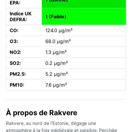
EPA:
Indice UK
1 (Faible)
DEFRA:
CO:
124.0 µg/m³
O3:
68.0 µg/m³
NO2:
1.3 µg/m³
SO2:
0.2 µg/m³
PM2.5:
5.2 µg/m³
PM10:
7.6 µg/m³
À propos de Rakvere
Rakvere, au nord de l’Estonie, dégage une
atmosphère à la fois médiévale et paisible. Perchée