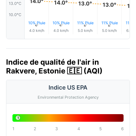
14.0°
14.0°
13.0°
13.0°C
13.0°
12.
10.0°C
10% Pluie
10% Pluie
11% Pluie
11% Pluie
11% P
↑
↑
↑
↑
4.0 km/h
4.0 km/h
5.0 km/h
5.0 km/h
6.0 k
Indice de qualité de l'air in
Rakvere, Estonie 🇪🇪 (AQI)
Indice US EPA
Environmental Protection Agency
1
1
2
3
4
5
6