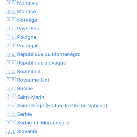
🇲🇩 Moldavie
🇲🇨 Monaco
🇳🇴 Norvège
🇳🇱 Pays-Bas
🇵🇱 Pologne
🇵🇹 Portugal
🇲🇪 République du Monténégro
🇸🇰 République slovaque
🇷🇴 Roumanie
🇬🇧 Royaume-Uni
🇷🇺 Russie
🇸🇲 Saint-Marin
🇻🇦 Saint-Siège (État de la Cité du Vatican)
🇷🇸 Serbie
🇷🇸 Serbie-et-Monténégro
🇸🇮 Slovénie