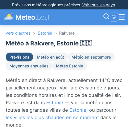
Prévisions météorologiques précises
.
Voir tous les pays
.
☰
Meteo.
best
🌐
vers d'autres
>
Estonie
>
Rakvere
Météo à Rakvere, Estonie 🇪🇪
Prévisions
Météo en août
Météo en septembre
Moyennes annuelles
Météo Estonie
Météo en direct à Rakvere, actuellement 14°C avec
partiellement nuageux. Voir la prévision de 7 jours,
les conditions horaires et l'indice de qualité de l'air.
Rakvere est dans
Estonie
— voir la météo dans
toutes les grandes villes de
Estonie
, ou parcourir
les villes les plus chaudes en ce moment
dans le
monde.