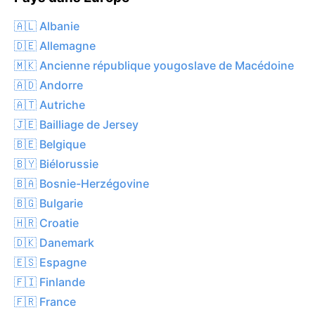
🇦🇱 Albanie
🇩🇪 Allemagne
🇲🇰 Ancienne république yougoslave de Macédoine
🇦🇩 Andorre
🇦🇹 Autriche
🇯🇪 Bailliage de Jersey
🇧🇪 Belgique
🇧🇾 Biélorussie
🇧🇦 Bosnie-Herzégovine
🇧🇬 Bulgarie
🇭🇷 Croatie
🇩🇰 Danemark
🇪🇸 Espagne
🇫🇮 Finlande
🇫🇷 France