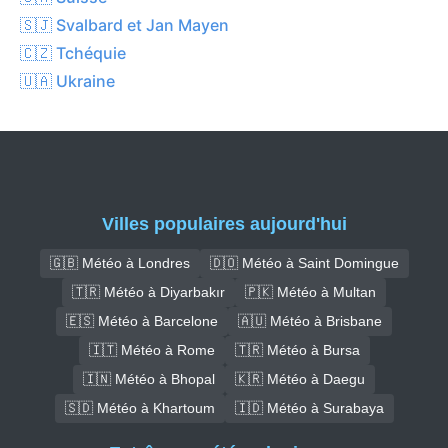
🇸🇯 Svalbard et Jan Mayen
🇨🇿 Tchéquie
🇺🇦 Ukraine
Villes populaires aujourd'hui
🇬🇧 Météo à Londres
🇩🇴 Météo à Saint Domingue
🇹🇷 Météo à Diyarbakır
🇵🇰 Météo à Multan
🇪🇸 Météo à Barcelone
🇦🇺 Météo à Brisbane
🇮🇹 Météo à Rome
🇹🇷 Météo à Bursa
🇮🇳 Météo à Bhopal
🇰🇷 Météo à Daegu
🇸🇩 Météo à Khartoum
🇮🇩 Météo à Surabaya