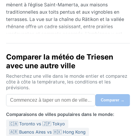
mènent à l’église Saint-Mamerta, aux maisons
traditionnelles aux toits pentus et aux vignobles en
terrasses. La vue sur la chaîne du Rätikon et la vallée
rhénane offre un cadre saisissant, entre prairies
verdoyantes et sommets escarpés. L’ambiance y est
calme, imprégnée d’une ruralité alpine, loin du tumulte
urbain.
Comparer la météo de Triesen
Le climat de Triesen appartient à la catégorie
avec une autre ville
océanique (Cfb). Les étés sont doux et agréables,
avec des températures maximales autour de 22 °C en
Recherchez une ville dans le monde entier et comparez
juillet, tandis que les hivers sont froids mais rarement
côte à côte la température, les conditions et les
prévisions.
rigoureux, le mercure oscillant autour de 0 °C en
janvier. Les précipitations sont réparties sur toute
Comparer →
l’année, avec un léger pic estival dû aux orages.
L’humidité reste modérée, mais le foehn, vent chaud
Comparaisons de villes populaires dans le monde:
descendant des Alpes, peut survenir au printemps et
🇨🇦 Toronto vs 🇯🇵 Tokyo
en automne, apportant des journées
exceptionnellement douces. Pour une visite, mieux
🇦🇷 Buenos Aires vs 🇭🇰 Hong Kong