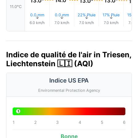
14.0°
13.0°
13.0°
13.0°
13.
11.0°C
0.0 mm
0.0 mm
22% Pluie
17% Pluie
15% P
↑
↑
↑
↑
6.0 km/h
7.0 km/h
7.0 km/h
7.0 km/h
7.0 k
Indice de qualité de l'air in Triesen,
Liechtenstein 🇱🇮 (AQI)
Indice US EPA
Environmental Protection Agency
1
1
2
3
4
5
6
Bonne