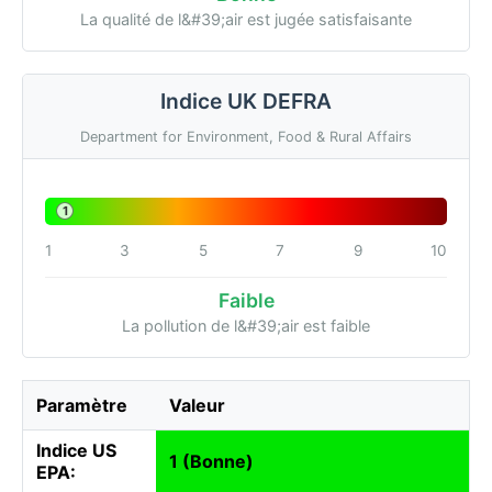
La qualité de l&#39;air est jugée satisfaisante
Indice UK DEFRA
Department for Environment, Food & Rural Affairs
1
1
3
5
7
9
10
Faible
La pollution de l&#39;air est faible
Paramètre
Valeur
Indice US
1 (Bonne)
EPA: