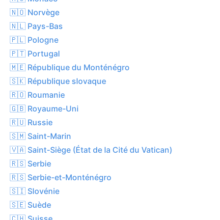
🇳🇴 Norvège
🇳🇱 Pays-Bas
🇵🇱 Pologne
🇵🇹 Portugal
🇲🇪 République du Monténégro
🇸🇰 République slovaque
🇷🇴 Roumanie
🇬🇧 Royaume-Uni
🇷🇺 Russie
🇸🇲 Saint-Marin
🇻🇦 Saint-Siège (État de la Cité du Vatican)
🇷🇸 Serbie
🇷🇸 Serbie-et-Monténégro
🇸🇮 Slovénie
🇸🇪 Suède
🇨🇭 Suisse