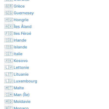
🇬🇷 Grèce
🇬🇬 Guernesey
🇭🇺 Hongrie
🇦🇽 Îles Åland
🇫🇴 Iles Féroé
🇮🇪 Irlande
🇮🇸 Islande
🇮🇹 Italie
🇽🇰 Kosovo
🇱🇻 Lettonie
🇱🇹 Lituanie
🇱🇺 Luxembourg
🇲🇹 Malte
🇮🇲 Man (Île)
🇲🇩 Moldavie
🇲🇨 Monaco