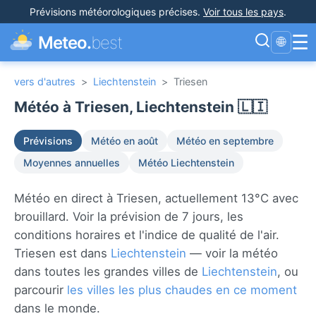
Prévisions météorologiques précises
.
Voir tous les pays
.
☰
Meteo.
best
🌐
vers d'autres
>
Liechtenstein
>
Triesen
Météo à Triesen, Liechtenstein 🇱🇮
Prévisions
Météo en août
Météo en septembre
Moyennes annuelles
Météo Liechtenstein
Météo en direct à Triesen, actuellement 13°C avec
brouillard. Voir la prévision de 7 jours, les
conditions horaires et l'indice de qualité de l'air.
Triesen est dans
Liechtenstein
— voir la météo
dans toutes les grandes villes de
Liechtenstein
, ou
parcourir
les villes les plus chaudes en ce moment
dans le monde.