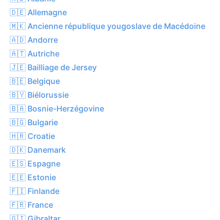
🇩🇪 Allemagne
🇲🇰 Ancienne république yougoslave de Macédoine
🇦🇩 Andorre
🇦🇹 Autriche
🇯🇪 Bailliage de Jersey
🇧🇪 Belgique
🇧🇾 Biélorussie
🇧🇦 Bosnie-Herzégovine
🇧🇬 Bulgarie
🇭🇷 Croatie
🇩🇰 Danemark
🇪🇸 Espagne
🇪🇪 Estonie
🇫🇮 Finlande
🇫🇷 France
🇬🇮 Gibraltar