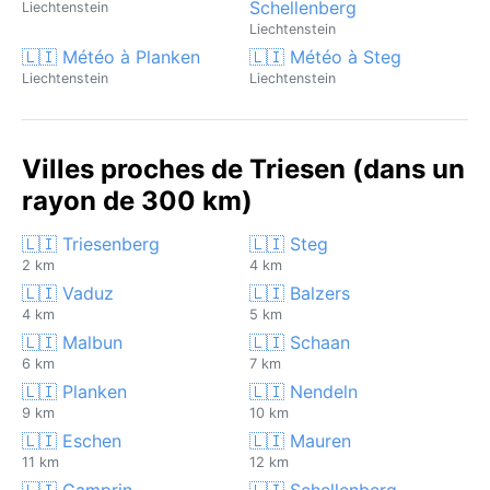
Schellenberg
Liechtenstein
Liechtenstein
🇱🇮 Météo à Planken
🇱🇮 Météo à Steg
Liechtenstein
Liechtenstein
Villes proches de Triesen (dans un
rayon de 300 km)
🇱🇮 Triesenberg
🇱🇮 Steg
2 km
4 km
🇱🇮 Vaduz
🇱🇮 Balzers
4 km
5 km
🇱🇮 Malbun
🇱🇮 Schaan
6 km
7 km
🇱🇮 Planken
🇱🇮 Nendeln
9 km
10 km
🇱🇮 Eschen
🇱🇮 Mauren
11 km
12 km
🇱🇮 Gamprin
🇱🇮 Schellenberg