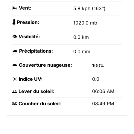
🌬️
Vent:
5.8 kph (163°)
🌡️
Pression:
1020.0 mb
👁️
Visibilité:
0.0 km
🌧️
Précipitations:
0.0 mm
☁️
Couverture nuageuse:
100%
☀️
Indice UV:
0.0
🌅
Lever du soleil:
06:06 AM
🌇
Coucher du soleil:
08:49 PM