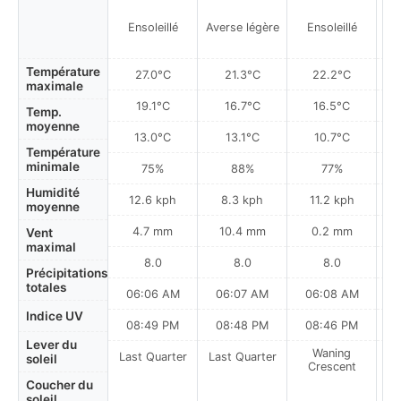
Ensoleillé
Averse légère
Ensoleillé
Température
27.0°C
21.3°C
22.2°C
maximale
19.1°C
16.7°C
16.5°C
Temp.
moyenne
13.0°C
13.1°C
10.7°C
Température
minimale
75%
88%
77%
Humidité
12.6 kph
8.3 kph
11.2 kph
moyenne
4.7 mm
10.4 mm
0.2 mm
Vent
maximal
8.0
8.0
8.0
Précipitations
totales
06:06 AM
06:07 AM
06:08 AM
Indice UV
08:49 PM
08:48 PM
08:46 PM
Lever du
Waning
Last Quarter
Last Quarter
soleil
Crescent
Coucher du
soleil