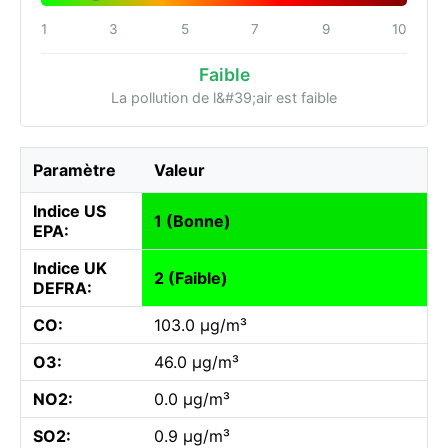
1
3
5
7
9
10
Faible
La pollution de l&#39;air est faible
Paramètre
Valeur
Indice US
1 (Bonne)
EPA:
Indice UK
2 (Faible)
DEFRA:
CO:
103.0 µg/m³
O3:
46.0 µg/m³
NO2:
0.0 µg/m³
SO2:
0.9 µg/m³