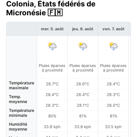
Colonia, États fédérés de
Micronésie 🇫🇲
mer. 5. août
jeu. 6. août
ven. 7. août
sa
Pluies éparses
Pluies éparses
Pluies éparses
Pa
à proximité
à proximité
à proximité
Température
28.7°C
28.6°C
28.4°C
maximale
28.4°C
28.4°C
28.3°C
Temp.
moyenne
28.3°C
28.1°C
28.0°C
Température
minimale
80%
81%
81%
Humidité
33.8 kph
33.8 kph
33.5 kph
moyenne