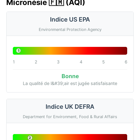
Micronésie 🇫🇲 (AQI)
Indice US EPA
Environmental Protection Agency
1
1
2
3
4
5
6
Bonne
La qualité de l&#39;air est jugée satisfaisante
Indice UK DEFRA
Department for Environment, Food & Rural Affairs
2