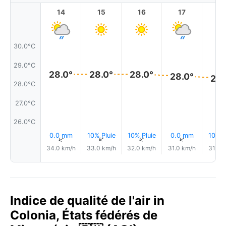
14
15
16
17
1
30.0°C
29.0°C
28.0°
28.0°
28.0°
28.0°
28.
28.0°C
27.0°C
26.0°C
0.0 mm
10% Pluie
10% Pluie
0.0 mm
10% P
↑
↑
↑
↑
34.0 km/h
33.0 km/h
32.0 km/h
31.0 km/h
31.0 
Indice de qualité de l'air in
Colonia, États fédérés de