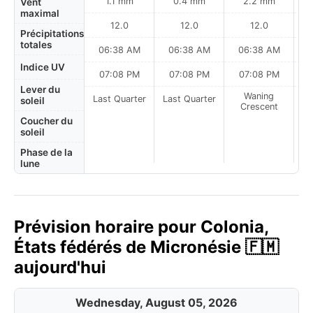
1.1 mm
0.4 mm
2.2 mm
Vent
maximal
12.0
12.0
12.0
Précipitations
totales
06:38 AM
06:38 AM
06:38 AM
0
Indice UV
07:08 PM
07:08 PM
07:08 PM
Lever du
Waning
Last Quarter
Last Quarter
soleil
Crescent
Coucher du
soleil
Phase de la
lune
Prévision horaire pour Colonia,
États fédérés de Micronésie 🇫🇲
aujourd'hui
Wednesday, August 05, 2026