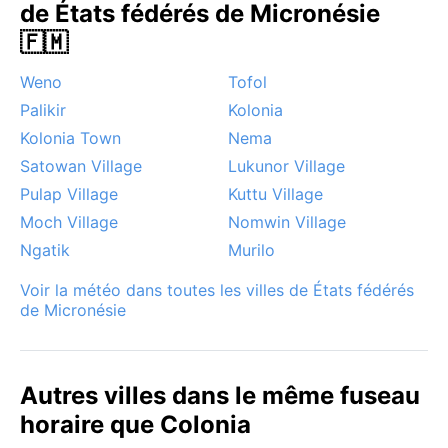
de États fédérés de Micronésie
Les tempêtes soudaines et les inondations côtières
sont aussi à surveiller. Malgré ces aléas, l’atmosphère
🇫🇲
alizée et les eaux chaudes rendent Colonia agréable
Weno
Tofol
en toute saison pour les voyageurs curieux de météo.
Palikir
Kolonia
Kolonia Town
Nema
Satowan Village
Lukunor Village
Pulap Village
Kuttu Village
Moch Village
Nomwin Village
Ngatik
Murilo
Voir la météo dans toutes les villes de États fédérés
de Micronésie
Autres villes dans le même fuseau
horaire que Colonia