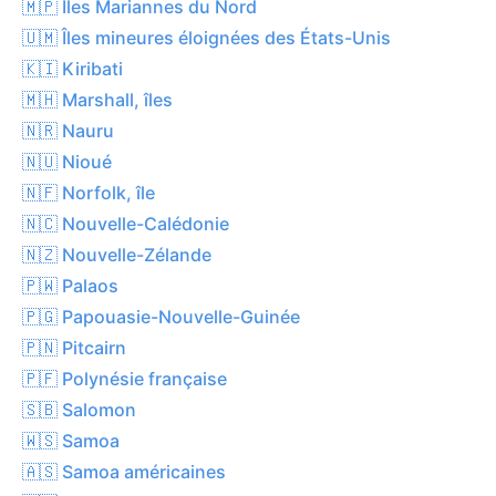
🇲🇵 Îles Mariannes du Nord
🇺🇲 Îles mineures éloignées des États-Unis
🇰🇮 Kiribati
🇲🇭 Marshall, îles
🇳🇷 Nauru
🇳🇺 Nioué
🇳🇫 Norfolk, île
🇳🇨 Nouvelle-Calédonie
🇳🇿 Nouvelle-Zélande
🇵🇼 Palaos
🇵🇬 Papouasie-Nouvelle-Guinée
🇵🇳 Pitcairn
🇵🇫 Polynésie française
🇸🇧 Salomon
🇼🇸 Samoa
🇦🇸 Samoa américaines