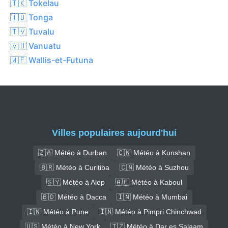
🇹🇰 Tokelau
🇹🇴 Tonga
🇹🇻 Tuvalu
🇻🇺 Vanuatu
🇼🇫 Wallis-et-Futuna
Villes populaires aujourd'hui
🇿🇦 Météo à Durban
🇨🇳 Météo à Kunshan
🇧🇷 Météo à Curitiba
🇨🇳 Météo à Suzhou
🇸🇾 Météo à Alep
🇦🇫 Météo à Kaboul
🇧🇩 Météo à Dacca
🇮🇳 Météo à Mumbai
🇮🇳 Météo à Pune
🇮🇳 Météo à Pimpri Chinchwad
🇺🇸 Météo à New York
🇹🇿 Météo à Dar es Salaam