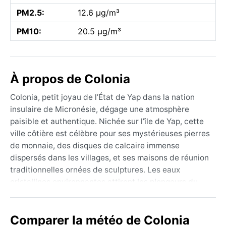
PM2.5:
12.6 µg/m³
PM10:
20.5 µg/m³
À propos de Colonia
Colonia, petit joyau de l’État de Yap dans la nation
insulaire de Micronésie, dégage une atmosphère
paisible et authentique. Nichée sur l’île de Yap, cette
ville côtière est célèbre pour ses mystérieuses pierres
de monnaie, des disques de calcaire immense
dispersés dans les villages, et ses maisons de réunion
traditionnelles ornées de sculptures. Les eaux
cristallines environnantes attirent les plongeurs du
monde entier, révélant des récifs coralliens préservés
et des lagons turquoise. La géographie est celle d’une
Comparer la météo de Colonia
île volcanique couverte de forêts luxuriantes, baignée