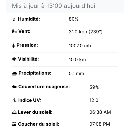
Mis à jour à 13:00 aujourd'hui
💧
Humidité:
80%
🌬️
Vent:
31.0 kph (239°)
🌡️
Pression:
1007.0 mb
👁️
Visibilité:
10.0 km
🌧️
Précipitations:
0.1 mm
☁️
Couverture nuageuse:
59%
☀️
Indice UV:
12.0
🌅
Lever du soleil:
06:38 AM
🌇
Coucher du soleil:
07:08 PM