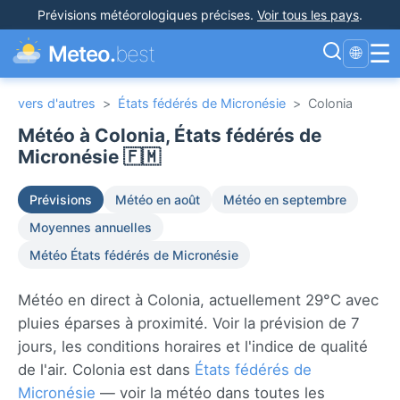
Prévisions météorologiques précises
.
Voir tous les pays
.
☰
Meteo.
best
🌐
vers d'autres
>
États fédérés de Micronésie
>
Colonia
Météo à Colonia, États fédérés de
Micronésie 🇫🇲
Prévisions
Météo en août
Météo en septembre
Moyennes annuelles
Météo États fédérés de Micronésie
Météo en direct à Colonia, actuellement 29°C avec
pluies éparses à proximité. Voir la prévision de 7
jours, les conditions horaires et l'indice de qualité
de l'air. Colonia est dans
États fédérés de
Micronésie
— voir la météo dans toutes les