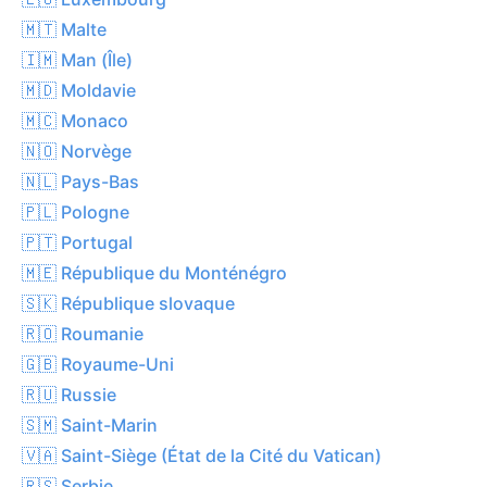
🇲🇹 Malte
🇮🇲 Man (Île)
🇲🇩 Moldavie
🇲🇨 Monaco
🇳🇴 Norvège
🇳🇱 Pays-Bas
🇵🇱 Pologne
🇵🇹 Portugal
🇲🇪 République du Monténégro
🇸🇰 République slovaque
🇷🇴 Roumanie
🇬🇧 Royaume-Uni
🇷🇺 Russie
🇸🇲 Saint-Marin
🇻🇦 Saint-Siège (État de la Cité du Vatican)
🇷🇸 Serbie