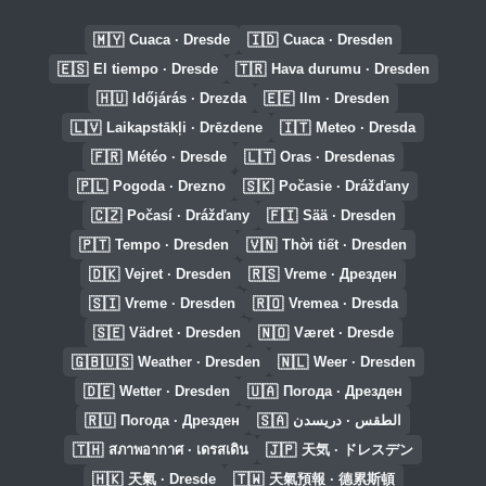
🇲🇾
🇮🇩
Cuaca · Dresde
Cuaca · Dresden
🇪🇸
🇹🇷
El tiempo · Dresde
Hava durumu · Dresden
🇭🇺
🇪🇪
Időjárás · Drezda
Ilm · Dresden
🇱🇻
🇮🇹
Laikapstākļi · Drēzdene
Meteo · Dresda
🇫🇷
🇱🇹
Météo · Dresde
Oras · Dresdenas
🇵🇱
🇸🇰
Pogoda · Drezno
Počasie · Drážďany
🇨🇿
🇫🇮
Počasí · Drážďany
Sää · Dresden
🇵🇹
🇻🇳
Tempo · Dresden
Thời tiết · Dresden
🇩🇰
🇷🇸
Vejret · Dresden
Vreme · Дрезден
🇸🇮
🇷🇴
Vreme · Dresden
Vremea · Dresda
🇸🇪
🇳🇴
Vädret · Dresden
Været · Dresde
🇬🇧🇺🇸
🇳🇱
Weather · Dresden
Weer · Dresden
🇩🇪
🇺🇦
Wetter · Dresden
Погода · Дрезден
🇷🇺
🇸🇦
Погода · Дрезден
الطقس · دريسدن
🇹🇭
🇯🇵
สภาพอากาศ · เดรสเดิน
天気 · ドレスデン
🇭🇰
🇹🇼
天氣 · Dresde
天氣預報 · 德累斯頓