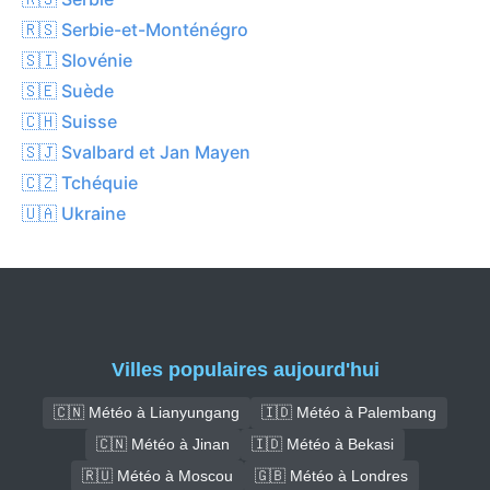
🇷🇸 Serbie-et-Monténégro
🇸🇮 Slovénie
🇸🇪 Suède
🇨🇭 Suisse
🇸🇯 Svalbard et Jan Mayen
🇨🇿 Tchéquie
🇺🇦 Ukraine
Villes populaires aujourd'hui
🇨🇳 Météo à Lianyungang
🇮🇩 Météo à Palembang
🇨🇳 Météo à Jinan
🇮🇩 Météo à Bekasi
🇷🇺 Météo à Moscou
🇬🇧 Météo à Londres