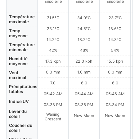
Ensoleillé
Ensoleillé
Ensoleillé
Température
31.5°C
34.0°C
23.7°C
maximale
23.1°C
24.5°C
18.6°C
Temp.
moyenne
14.2°C
18.2°C
14.3°C
Température
minimale
42%
46%
54%
Humidité
17.3 kph
22.0 kph
15.5 kph
moyenne
0.0 mm
1.0 mm
0.0 mm
Vent
maximal
7.0
6.0
6.0
Précipitations
totales
05:42 AM
05:44 AM
05:46 AM
Indice UV
08:38 PM
08:36 PM
08:34 PM
Lever du
Waning
New Moon
New Moon
N
soleil
Crescent
Coucher du
soleil