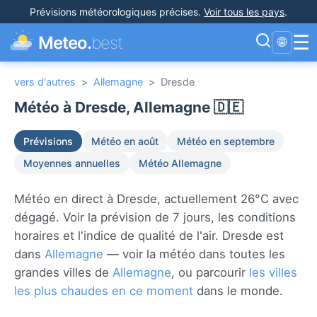
Prévisions météorologiques précises
.
Voir tous les pays
.
☰
Meteo.
best
🌐
vers d'autres
>
Allemagne
>
Dresde
Météo à Dresde, Allemagne 🇩🇪
Prévisions
Météo en août
Météo en septembre
Moyennes annuelles
Météo Allemagne
Météo en direct à Dresde, actuellement 26°C avec
dégagé. Voir la prévision de 7 jours, les conditions
horaires et l'indice de qualité de l'air. Dresde est
dans
Allemagne
— voir la météo dans toutes les
grandes villes de
Allemagne
, ou parcourir
les villes
les plus chaudes en ce moment
dans le monde.