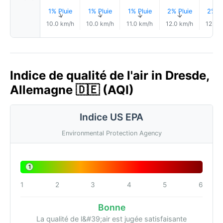
1% Pluie
1% Pluie
1% Pluie
2% Pluie
2% Pl
↑
↑
↑
↑
10.0 km/h
10.0 km/h
11.0 km/h
12.0 km/h
12.0 
Indice de qualité de l'air in Dresde,
Allemagne 🇩🇪 (AQI)
Indice US EPA
Environmental Protection Agency
1
1
2
3
4
5
6
Bonne
La qualité de l&#39;air est jugée satisfaisante