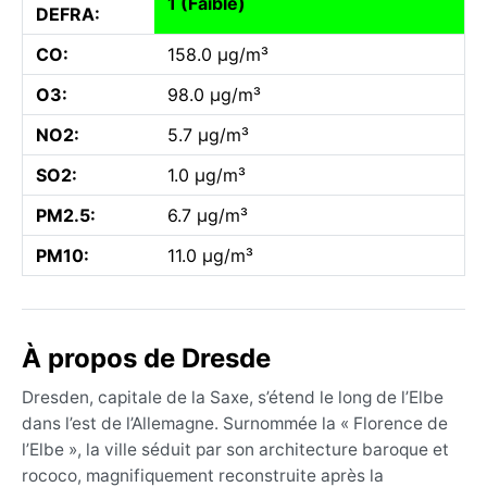
1 (Faible)
DEFRA:
CO:
158.0 µg/m³
O3:
98.0 µg/m³
NO2:
5.7 µg/m³
SO2:
1.0 µg/m³
PM2.5:
6.7 µg/m³
PM10:
11.0 µg/m³
À propos de Dresde
Dresden, capitale de la Saxe, s’étend le long de l’Elbe
dans l’est de l’Allemagne. Surnommée la « Florence de
l’Elbe », la ville séduit par son architecture baroque et
rococo, magnifiquement reconstruite après la