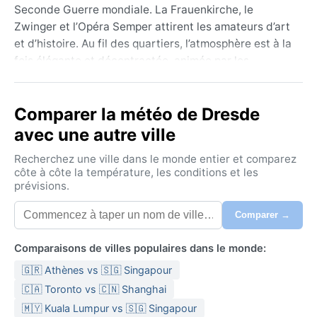
Seconde Guerre mondiale. La Frauenkirche, le
Zwinger et l’Opéra Semper attirent les amateurs d’art
et d’histoire. Au fil des quartiers, l’atmosphère est à la
fois élégante et décontractée, animée par les
terrasses au bord du fleuve et les espaces verts
comme le Grosser Garten. La géographie vallonnée et
Comparer la météo de Dresde
les vignobles des environs ajoutent au charme de
cette cité culturelle.
avec une autre ville
Avec un climat continental humide à été chaud
Recherchez une ville dans le monde entier et comparez
(Köppen Dfb), Dresden connaît des saisons marquées.
côte à côte la température, les conditions et les
prévisions.
Les étés, de juin à août, sont doux à chauds, avec des
maximales autour de 22–25 °C, parfois plus élevées
Comparer →
lors de vagues de chaleur. Les hivers, de décembre à
février, sont froids, les températures oscillant entre
Comparaisons de villes populaires dans le monde:
−2 et 4 °C, avec des gelées fréquentes et des chutes
🇬🇷 Athènes vs 🇸🇬 Singapour
de neige modérées. Les précipitations sont réparties
tout au long de l’année, un peu plus abondantes en
🇨🇦 Toronto vs 🇨🇳 Shanghai
été sous forme d’averses. L’humidité reste modérée.
🇲🇾 Kuala Lumpur vs 🇸🇬 Singapour