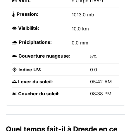
🌬️
Vent:
9.0 kph (158°)
🌡️
Pression:
1013.0 mb
👁️
Visibilité:
10.0 km
🌧️
Précipitations:
0.0 mm
☁️
Couverture nuageuse:
5%
☀️
Indice UV:
0.0
🌅
Lever du soleil:
05:42 AM
🌇
Coucher du soleil:
08:38 PM
Quel temps fait-il à Dresde en ce