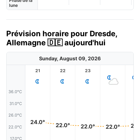
Phase de la
lune
Prévision horaire pour Dresde,
Allemagne 🇩🇪 aujourd'hui
Sunday, August 09, 2026
21
22
23
1
36.0°C
31.0°C
26.0°C
24.0°
22.0°
22.
22.0°
22.0°
22.0°C
17.0°C