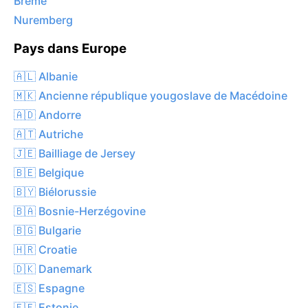
Brême
Nuremberg
Pays dans Europe
🇦🇱 Albanie
🇲🇰 Ancienne république yougoslave de Macédoine
🇦🇩 Andorre
🇦🇹 Autriche
🇯🇪 Bailliage de Jersey
🇧🇪 Belgique
🇧🇾 Biélorussie
🇧🇦 Bosnie-Herzégovine
🇧🇬 Bulgarie
🇭🇷 Croatie
🇩🇰 Danemark
🇪🇸 Espagne
🇪🇪 Estonie