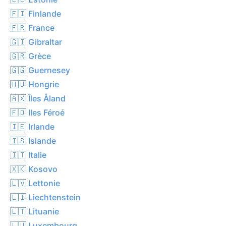
🇫🇮 Finlande
🇫🇷 France
🇬🇮 Gibraltar
🇬🇷 Grèce
🇬🇬 Guernesey
🇭🇺 Hongrie
🇦🇽 Îles Åland
🇫🇴 Iles Féroé
🇮🇪 Irlande
🇮🇸 Islande
🇮🇹 Italie
🇽🇰 Kosovo
🇱🇻 Lettonie
🇱🇮 Liechtenstein
🇱🇹 Lituanie
🇱🇺 Luxembourg