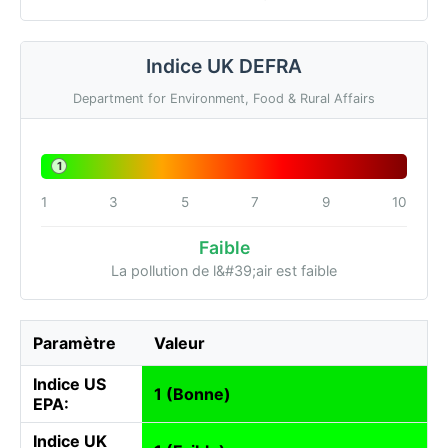
Indice UK DEFRA
Department for Environment, Food & Rural Affairs
1
1
3
5
7
9
10
Faible
La pollution de l&#39;air est faible
Paramètre
Valeur
Indice US
1 (Bonne)
EPA:
Indice UK