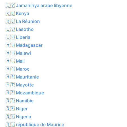
🇱🇾 Jamahiriya arabe libyenne
🇰🇪 Kenya
🇷🇪 La Réunion
🇱🇸 Lesotho
🇱🇷 Liberia
🇲🇬 Madagascar
🇲🇼 Malawi
🇲🇱 Mali
🇲🇦 Maroc
🇲🇷 Mauritanie
🇾🇹 Mayotte
🇲🇿 Mozambique
🇳🇦 Namibie
🇳🇪 Niger
🇳🇬 Nigeria
🇲🇺 république de Maurice