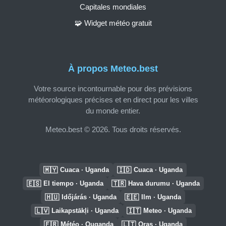
Capitales mondiales
🧩 Widget météo gratuit
À propos Meteo.best
Votre source incontournable pour des prévisions
météorologiques précises et en direct pour les villes
du monde entier.
Meteo.best © 2026. Tous droits réservés.
🇲🇾
🇮🇩
Cuaca · Uganda
Cuaca · Uganda
🇪🇸
🇹🇷
El tiempo · Uganda
Hava durumu · Uganda
🇭🇺
🇪🇪
Időjárás · Uganda
Ilm · Uganda
🇱🇻
🇮🇹
Laikapstākļi · Uganda
Meteo · Uganda
🇫🇷
🇱🇹
Météo · Ouganda
Oras · Uganda