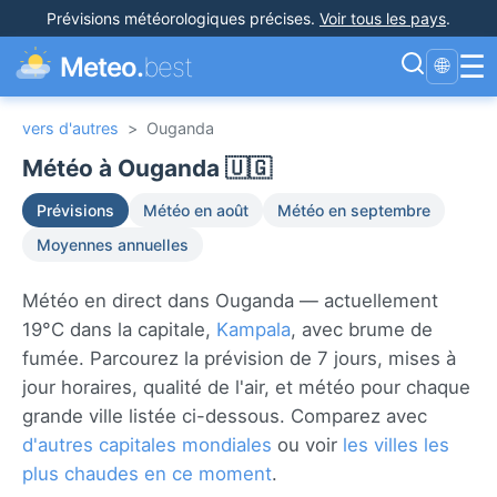
Prévisions météorologiques précises
.
Voir tous les pays
.
☰
Meteo.
best
🌐
vers d'autres
>
Ouganda
Météo à Ouganda 🇺🇬
Prévisions
Météo en août
Météo en septembre
Moyennes annuelles
Météo en direct dans Ouganda — actuellement
19°C dans la capitale,
Kampala
, avec brume de
fumée. Parcourez la prévision de 7 jours, mises à
jour horaires, qualité de l'air, et météo pour chaque
grande ville listée ci-dessous. Comparez avec
d'autres capitales mondiales
ou voir
les villes les
plus chaudes en ce moment
.