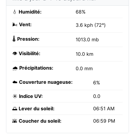
💧
Humidité:
68%
🌬️
Vent:
3.6 kph (72°)
🌡️
Pression:
1013.0 mb
👁️
Visibilité:
10.0 km
🌧️
Précipitations:
0.0 mm
☁️
Couverture nuageuse:
6%
☀️
Indice UV:
0.0
🌅
Lever du soleil:
06:51 AM
🌇
Coucher du soleil:
06:59 PM