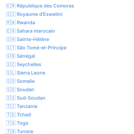
🇰🇲 République des Comores
🇸🇿 Royaume d’Eswatini
🇷🇼 Rwanda
🇪🇭 Sahara marocain
🇸🇭 Sainte-Hélène
🇸🇹 São Tomé-et-Príncipe
🇸🇳 Sénégal
🇸🇨 Seychelles
🇸🇱 Sierra Leone
🇸🇴 Somalie
🇸🇩 Soudan
🇸🇸 Sud-Soudan
🇹🇿 Tanzanie
🇹🇩 Tchad
🇹🇬 Togo
🇹🇳 Tunisie