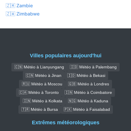
🇿🇲 Zambie
🇿🇼 Zimbabwe
Villes populaires aujourd'hui
🇨🇳 Météo à Lianyungang
🇮🇩 Météo à Palembang
🇨🇳 Météo à Jinan
🇮🇩 Météo à Bekasi
🇷🇺 Météo à Moscou
🇬🇧 Météo à Londres
🇨🇦 Météo à Toronto
🇮🇳 Météo à Coimbatore
🇮🇳 Météo à Kolkata
🇳🇬 Météo à Kaduna
🇹🇷 Météo à Bursa
🇵🇰 Météo à Faisalabad
Extrêmes météorologiques