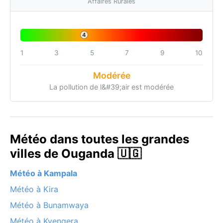
Affaires Rurales
4
1
3
5
7
9
10
Modérée
La pollution de l&#39;air est modérée
Météo dans toutes les grandes
villes de Ouganda 🇺🇬
Météo à Kampala
Météo à Kira
Météo à Bunamwaya
Météo à Kyengera