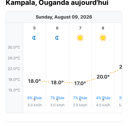
Kampala, Ouganda aujourd'hui
Sunday, August 09, 2026
5
6
7
8
9
30.0°C
26.0°C
23.
22.0°C
20.0°
19.0°C
18.0°
18.0°
17.0°
15.0°C
6% Pluie
7% Pluie
7% Pluie
4% Pluie
3% Pl
↑
↑
↑
↑
3.0 km/h
3.0 km/h
2.0 km/h
4.0 km/h
5.0 k