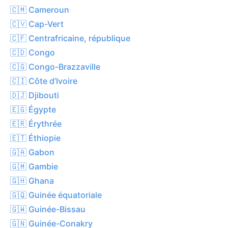
🇨🇲 Cameroun
🇨🇻 Cap-Vert
🇨🇫 Centrafricaine, république
🇨🇩 Congo
🇨🇬 Congo-Brazzaville
🇨🇮 Côte d’Ivoire
🇩🇯 Djibouti
🇪🇬 Égypte
🇪🇷 Érythrée
🇪🇹 Éthiopie
🇬🇦 Gabon
🇬🇲 Gambie
🇬🇭 Ghana
🇬🇶 Guinée équatoriale
🇬🇼 Guinée-Bissau
🇬🇳 Guinée-Conakry