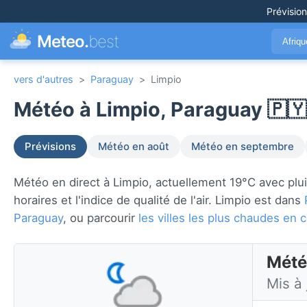
Prévisio
Meteo.
best
Afriq
vers d'autres
>
Paraguay
>
Limpio
Météo à Limpio, Paraguay 🇵🇾
Prévisions
Météo en août
Météo en septembre
Météo en direct à Limpio, actuellement 19°C avec pluie
horaires et l'indice de qualité de l'air. Limpio est dans
Paraguay
, ou parcourir
les villes les plus chaudes en
Mété
Mis à 