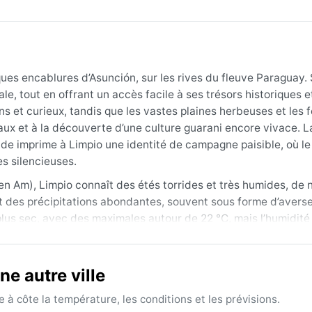
ques encablures d’Asunción, sur les rives du fleuve Paraguay.
le, tout en offrant un accès facile à ses trésors historiques e
ns et curieux, tandis que les vastes plaines herbeuses et les 
eaux et à la découverte d’une culture guarani encore vivace. L
de imprime à Limpio une identité de campagne paisible, où l
s silencieuses.
pen Am), Limpio connaît des étés torrides et très humides, d
t des précipitations abondantes, souvent sous forme d’avers
t plus sec, avec des maximales autour de 22 °C, mais l’humidité
nsition marquées par des pluies fréquentes et une chaleur sup
 respirants toute l’année, un imperméable en toute saison, et q
e autre ville
rologique s’étend de mai à septembre, quand les précipitations
à côte la température, les conditions et les prévisions.
ne notable est la mousson elle-même : de décembre à février,