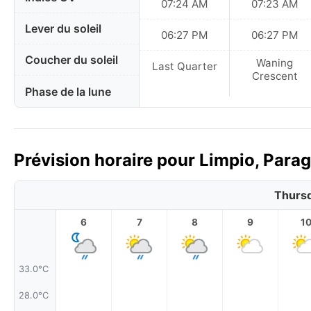
07:24 AM
07:23 AM
Lever du soleil
06:27 PM
06:27 PM
Coucher du soleil
Waning
Last Quarter
Crescent
Phase de la lune
Prévision horaire pour Limpio, Parag
Thursd
6
7
8
9
1
33.0°C
28.0°C