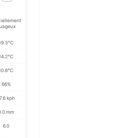
tiellement
Partiellement
uageux
nuageux
19.3°C
20.7°C
14.2°C
16.0°C
10.8°C
11.5°C
66%
73%
7.6 kph
11.9 kph
0.0 mm
0.0 mm
6.0
7.0