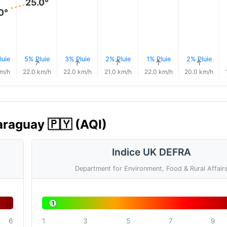
25.0°
0°
luie
5% Pluie
3% Pluie
2% Pluie
1% Pluie
2% Pluie
↑
↑
↑
↑
↑
↑
km/h
22.0 km/h
22.0 km/h
21.0 km/h
22.0 km/h
20.0 km/h
Paraguay 🇵🇾 (AQI)
Indice UK DEFRA
Department for Environment, Food & Rural Affair
1
6
1
3
5
7
9