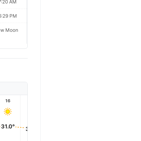
7:20 AM
07:19 AM
6:29 PM
06:30 PM
ew Moon
New Moon
16
17
18
19
20
21
31.0°
30.0°
27.0°
26.0°