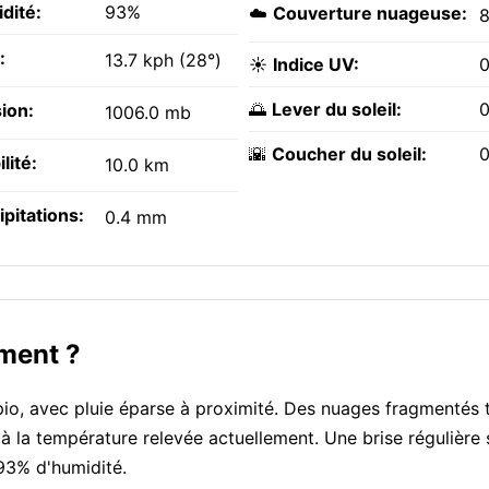
dité:
93%
☁️
Couverture nuageuse:
:
13.7 kph (28°)
☀️
Indice UV:
0
🌅
Lever du soleil:
0
ion:
1006.0 mb
🌇
Coucher du soleil:
0
ilité:
10.0 km
ipitations:
0.4 mm
oment ?
mpio, avec pluie éparse à proximité. Des nuages fragmentés 
à la température relevée actuellement. Une brise régulière 
93% d'humidité.