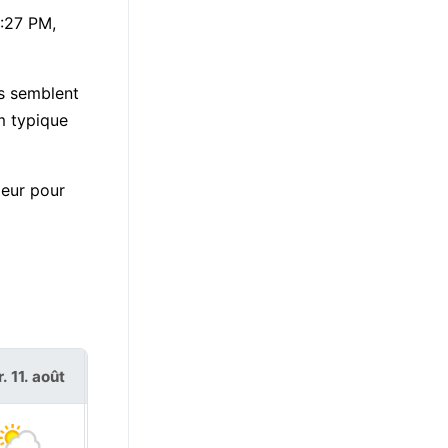
6:27 PM,
es semblent
m typique
leur pour
. 11. août
mer. 12. août