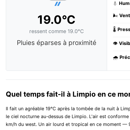
💧
Humi
19.0°C
🌬️
Vent
🌡️
Press
ressent comme 19.0°C
Pluies éparses à proximité
👁️
Visib
🌧️
Préc
Quel temps fait-il à Limpio en ce m
Il fait un agréable 19°C après la tombée de la nuit à Li
le ciel nocturne au-dessus de Limpio. L'air est conforme 
km/h du west. Un air lourd et tropical en ce moment — 