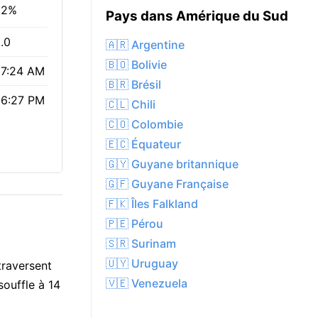
82%
Pays dans Amérique du Sud
.0
🇦🇷 Argentine
🇧🇴 Bolivie
7:24 AM
🇧🇷 Brésil
6:27 PM
🇨🇱 Chili
🇨🇴 Colombie
🇪🇨 Équateur
🇬🇾 Guyane britannique
🇬🇫 Guyane Française
🇫🇰 Îles Falkland
🇵🇪 Pérou
🇸🇷 Surinam
🇺🇾 Uruguay
traversent
🇻🇪 Venezuela
souffle à 14