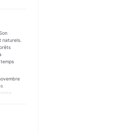
 Son
t naturels.
forêts
a
e temps
e novembre
es
 reste
portable.
uelques
 sont
 les