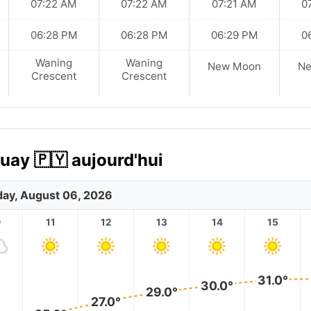
07:22 AM
07:22 AM
07:21 AM
0
06:28 PM
06:28 PM
06:29 PM
0
Waning
Waning
New Moon
N
Crescent
Crescent
uay 🇵🇾 aujourd'hui
ay, August 06, 2026
0
11
12
13
14
15
31.0°
30.0°
29.0°
27.0°