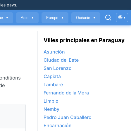
 les pays
.
🌐
que
Asie
Europe
Océanie
▾
▼
▼
▼
▼
Villes principales en Paraguay
Asunción
Ciudad del Este
San Lorenzo
Capiatá
conditions
Lambaré
 de
Fernando de la Mora
Limpio
Nemby
Pedro Juan Caballero
Encarnación