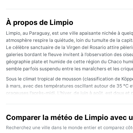
À propos de Limpio
Limpio, au Paraguay, est une ville apaisante nichée à quel
atmosphère respire la quiétude, loin du tumulte de la capita
Le célèbre sanctuaire de la Virgen del Rosario attire pèleri
galeries bordant le fleuve invitent à l’observation des ois
géographie plate et humide de cette région du Chaco humi
semble parfois suspendu entre les maraîchers et les crique
Sous le climat tropical de mousson (classification de Köp
à mars, avec des températures oscillant autour de 35 °C e
orageuses l’après-midi. L’hiver, de juin à août, est doux e
élevée. Le printemps et l’automne sont des saisons de tra
Pour s’adapter, il faut privilégier des vêtements légers et
lainages pour les rares nuits fraîches de juillet.
Comparer la météo de Limpio avec un
La meilleure période pour visiter Limpio sur le plan météo
Recherchez une ville dans le monde entier et comparez côte 
moins intenses et les températures agréables. Le phénomè