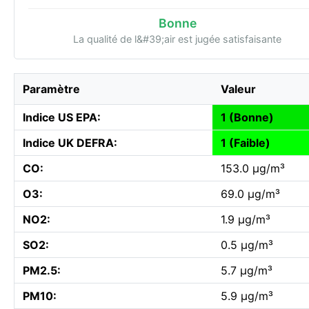
Bonne
La qualité de l&#39;air est jugée satisfaisante
Paramètre
Valeur
Indice US EPA:
1 (Bonne)
Indice UK DEFRA:
1 (Faible)
CO:
153.0 µg/m³
O3:
69.0 µg/m³
NO2:
1.9 µg/m³
SO2:
0.5 µg/m³
PM2.5:
5.7 µg/m³
PM10:
5.9 µg/m³