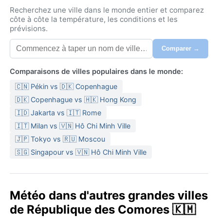
crêtes, et la mer, d’un bleu intense, se dévoile par
Recherchez une ville dans le monde entier et comparez
éclats depuis les hauteurs.
côte à côte la température, les conditions et les
prévisions.
Le climat de Koni‑Djodjo est de type tropical de
mousson (Am), marqué par deux saisons bien
Comparer →
distinctes. L’été austral, de novembre à avril, apporte
une chaleur lourde et humide (26–30 °C) avec des
Comparaisons de villes populaires dans le monde:
pluies torrentielles, particulièrement en janvier et
🇨🇳 Pékin vs 🇩🇰 Copenhague
février. Les averses sont souvent brèves mais
violentes, lessivant les pentes. L’hiver, de mai à
🇩🇰 Copenhague vs 🇭🇰 Hong Kong
octobre, offre un temps plus sec et frais (20–25 °C),
🇮🇩 Jakarta vs 🇮🇹 Rome
avec un ciel souvent dégagé et une brise agréable.
🇮🇹 Milan vs 🇻🇳 Hô Chi Minh Ville
L’humidité reste élevée toute l’année, mais moins
🇯🇵 Tokyo vs 🇷🇺 Moscou
oppressante en saison sèche. Pour voyager, il faut
🇸🇬 Singapour vs 🇻🇳 Hô Chi Minh Ville
prévoir des vêtements légers en coton, un coupe‑vent
imperméable pour les averses soudaines, des
chaussures de marche, et un chapeau contre le soleil
tropical.
Météo dans d'autres grandes villes
de République des Comores 🇰🇲
La meilleure période pour découvrir Koni‑Djodjo du