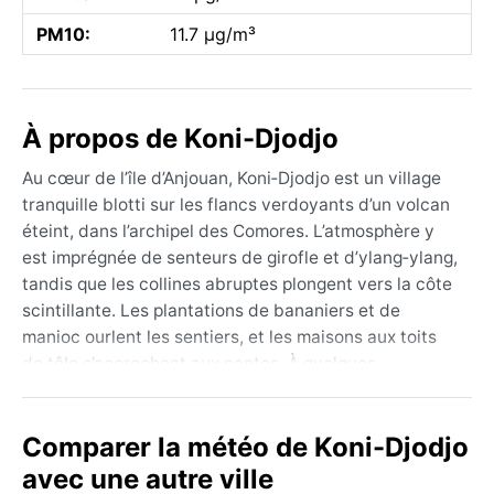
PM10:
11.7 µg/m³
À propos de Koni-Djodjo
Au cœur de l’île d’Anjouan, Koni‑Djodjo est un village
tranquille blotti sur les flancs verdoyants d’un volcan
éteint, dans l’archipel des Comores. L’atmosphère y
est imprégnée de senteurs de girofle et d’ylang‑ylang,
tandis que les collines abruptes plongent vers la côte
scintillante. Les plantations de bananiers et de
manioc ourlent les sentiers, et les maisons aux toits
de tôle s’accrochent aux pentes. À quelques
kilomètres, la forêt de la montagne Ntingui abrite des
cascades et une biodiversité rare – lémurs,
Comparer la météo de Koni-Djodjo
roussettes – qui fascine les randonneurs. Le paysage,
d’un vert profond, est sculpté par des ravins et des
avec une autre ville