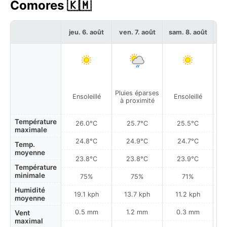
Comores 🇰🇲
jeu. 6. août
ven. 7. août
sam. 8. août
di
Pluies éparses
Ensoleillé
Ensoleillé
à proximité
Température
26.0°C
25.7°C
25.5°C
maximale
24.8°C
24.9°C
24.7°C
Temp.
moyenne
23.8°C
23.8°C
23.9°C
Température
minimale
75%
75%
71%
Humidité
19.1 kph
13.7 kph
11.2 kph
moyenne
0.5 mm
1.2 mm
0.3 mm
Vent
maximal