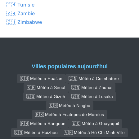
🇹🇳 Tunisie
🇿🇲 Zambie
🇿🇼 Zimbabwe
Villes populaires aujourd'hui
🇨🇳 Météo à Huai'an
🇮🇳 Météo à Coimbatore
🇰🇷 Météo à Séoul
🇨🇳 Météo à Zhuhai
🇪🇬 Météo à Gizeh
🇿🇲 Météo à Lusaka
🇨🇳 Météo à Ningbo
🇲🇽 Météo à Ecatepec de Morelos
🇲🇲 Météo à Rangoun
🇪🇨 Météo à Guayaquil
🇨🇳 Météo à Huizhou
🇻🇳 Météo à Hô Chi Minh Ville