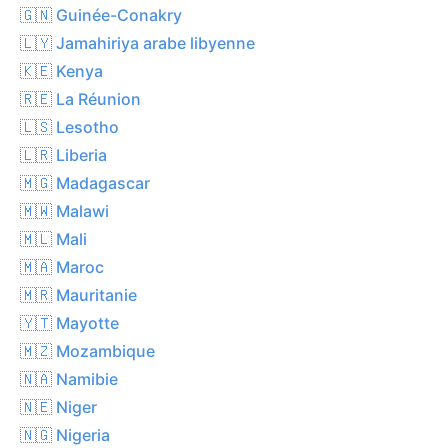
🇬🇳 Guinée-Conakry
🇱🇾 Jamahiriya arabe libyenne
🇰🇪 Kenya
🇷🇪 La Réunion
🇱🇸 Lesotho
🇱🇷 Liberia
🇲🇬 Madagascar
🇲🇼 Malawi
🇲🇱 Mali
🇲🇦 Maroc
🇲🇷 Mauritanie
🇾🇹 Mayotte
🇲🇿 Mozambique
🇳🇦 Namibie
🇳🇪 Niger
🇳🇬 Nigeria