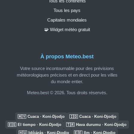
Tous les continents
Tous les pays
Capitales mondiales
🧩 Widget météo gratuit
À propos Meteo.best
Votre source incontournable pour des prévisions
météorologiques précises et en direct pour les villes
du monde entier.
Meteo.best © 2026. Tous droits réservés.
🇲🇾
🇮🇩
Cuaca · Koni-Djodjo
Cuaca · Koni-Djodjo
🇪🇸
🇹🇷
El tiempo · Koni-Djodjo
Hava durumu · Koni-Djodjo
🇭🇺
🇪🇪
Időjárás · Koni-Djodjo
Ilm · Koni-Djodjo