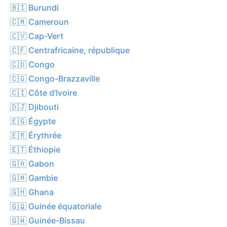
🇧🇮 Burundi
🇨🇲 Cameroun
🇨🇻 Cap-Vert
🇨🇫 Centrafricaine, république
🇨🇩 Congo
🇨🇬 Congo-Brazzaville
🇨🇮 Côte d’Ivoire
🇩🇯 Djibouti
🇪🇬 Égypte
🇪🇷 Érythrée
🇪🇹 Éthiopie
🇬🇦 Gabon
🇬🇲 Gambie
🇬🇭 Ghana
🇬🇶 Guinée équatoriale
🇬🇼 Guinée-Bissau