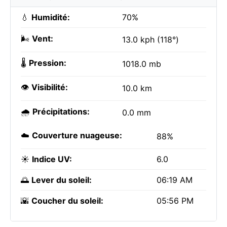
💧
Humidité:
70%
🌬️
Vent:
13.0 kph (118°)
🌡️
Pression:
1018.0 mb
👁️
Visibilité:
10.0 km
🌧️
Précipitations:
0.0 mm
☁️
Couverture nuageuse:
88%
☀️
Indice UV:
6.0
🌅
Lever du soleil:
06:19 AM
🌇
Coucher du soleil:
05:56 PM