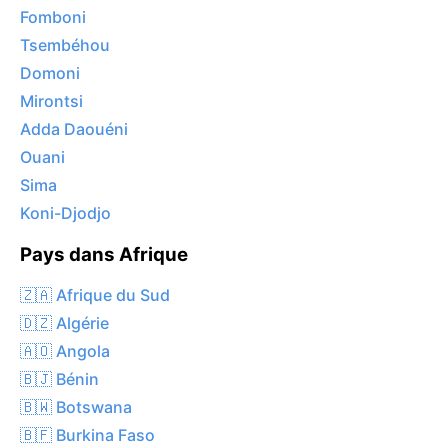
Fomboni
Tsembéhou
Domoni
Mirontsi
Adda Daouéni
Ouani
Sima
Koni-Djodjo
Pays dans Afrique
🇿🇦 Afrique du Sud
🇩🇿 Algérie
🇦🇴 Angola
🇧🇯 Bénin
🇧🇼 Botswana
🇧🇫 Burkina Faso