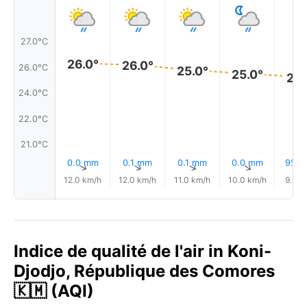
27.0°C
26.0°
26.0°
26.0°C
25.0°
25.0°
25.
24.0°C
22.0°C
21.0°C
0.0 mm
0.1 mm
0.1 mm
0.0 mm
9% Pl
↑
↑
↑
↑
12.0 km/h
12.0 km/h
11.0 km/h
10.0 km/h
9.0 k
Indice de qualité de l'air in Koni-
Djodjo, République des Comores
🇰🇲 (AQI)