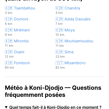
🇰🇲 Tsembéhou
🇰🇲 Chandra
3 km
4 km
🇰🇲 Domoni
🇰🇲 Adda Daouéni
6 km
7 km
🇰🇲 Mrémani
🇰🇲 Moya
9 km
10 km
🇰🇲 Mirontsi
🇰🇲 Moutsamoudou
11 km
11 km
🇰🇲 Ouani
🇰🇲 Sima
12 km
23 km
🇰🇲 Fomboni
🇾🇹 Mtsamboro
80 km
82 km
Météo à Koni-Djodjo — Questions
fréquemment posées
Quel temps fait-il à Koni-Djodjo en ce moment ?