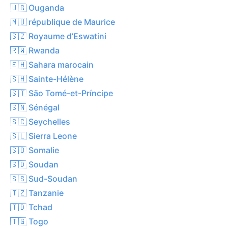
🇺🇬 Ouganda
🇲🇺 république de Maurice
🇸🇿 Royaume d’Eswatini
🇷🇼 Rwanda
🇪🇭 Sahara marocain
🇸🇭 Sainte-Hélène
🇸🇹 São Tomé-et-Príncipe
🇸🇳 Sénégal
🇸🇨 Seychelles
🇸🇱 Sierra Leone
🇸🇴 Somalie
🇸🇩 Soudan
🇸🇸 Sud-Soudan
🇹🇿 Tanzanie
🇹🇩 Tchad
🇹🇬 Togo