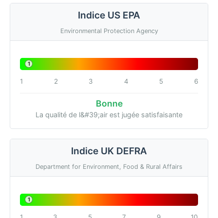
Indice US EPA
Environmental Protection Agency
1
1
2
3
4
5
6
Bonne
La qualité de l&#39;air est jugée satisfaisante
Indice UK DEFRA
Department for Environment, Food & Rural Affairs
1
1
3
5
7
9
10