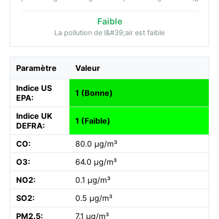
Faible
La pollution de l&#39;air est faible
Paramètre
Valeur
Indice US
1 (Bonne)
EPA:
Indice UK
1 (Faible)
DEFRA:
CO:
80.0 µg/m³
O3:
64.0 µg/m³
NO2:
0.1 µg/m³
SO2:
0.5 µg/m³
PM2.5:
7.1 µg/m³