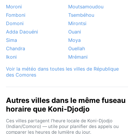
point de vue météo s’étend de juin à octobre, quand
Moroni
Moutsamoudou
le ciel est clair et les températures douces. La saison
Fomboni
Tsembéhou
des pluies peut gêner les déplacements sur les routes
de montagne, souvent glissantes. Un phénomène
Domoni
Mirontsi
notable est le passage possible de cyclones tropicaux
Adda Daouéni
Ouani
entre décembre et mars, bien que l’île soit moins
Sima
Moya
exposée que d’autres de l’océan Indien. Les alizés du
Chandra
Ouellah
sud‑est, appelés ici *kashkazi*, rafraîchissent les
Ikoni
Mrémani
soirées d’hiver. En été, des coulées de brume montent
des vallées le matin, donnant à la forêt un air
Voir la météo dans toutes les villes de République
mystérieux avant que le soleil n’impose son éclat.
des Comores
Autres villes dans le même fuseau
horaire que Koni-Djodjo
Ces villes partagent l'heure locale de Koni-Djodjo
(Indian/Comoro) — utile pour planifier des appels ou
comparer les heures de lumière du jour.