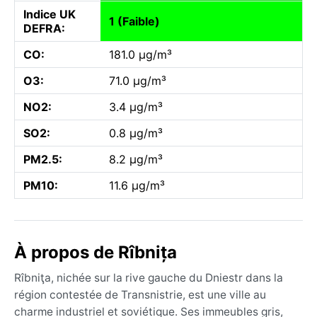
Indice UK
1 (Faible)
DEFRA:
CO:
181.0 µg/m³
O3:
71.0 µg/m³
NO2:
3.4 µg/m³
SO2:
0.8 µg/m³
PM2.5:
8.2 µg/m³
PM10:
11.6 µg/m³
À propos de Rîbnița
Rîbniţa, nichée sur la rive gauche du Dniestr dans la
région contestée de Transnistrie, est une ville au
charme industriel et soviétique. Ses immeubles gris,