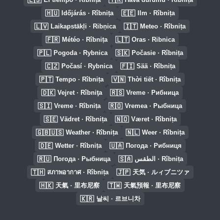
🇭🇺
🇪🇪
Időjárás · Rîbnița
Ilm · Rîbnița
🇱🇻
🇮🇹
Laikapstākļi · Ribņica
Meteo · Rîbnița
🇫🇷
🇱🇹
Météo · Rîbnița
Oras · Ribnica
🇵🇱
🇸🇰
Pogoda · Rybnica
Počasie · Rîbnița
🇨🇿
🇫🇮
Počasí · Rybnica
Sää · Rîbnița
🇵🇹
🇻🇳
Tempo · Rîbnița
Thời tiết · Rîbnița
🇩🇰
🇷🇸
Vejret · Rîbniţa
Vreme · Рибница
🇸🇮
🇷🇴
Vreme · Rîbnița
Vremea · Рыбница
🇸🇪
🇳🇴
Vädret · Rîbnița
Været · Rîbnița
🇬🇧🇺🇸
🇳🇱
Weather · Rîbnița
Weer · Rîbnița
🇩🇪
🇺🇦
Wetter · Rîbnița
Погода · Рибниця
🇷🇺
🇸🇦
Погода · Рыбница
الطقس · Rîbnița
🇹🇭
🇯🇵
สภาพอากาศ · Rîbnița
天気 · ルィブニツァ
🇭🇰
🇹🇼
天氣 · 里布尼察
天氣預報 · 里布尼察
🇰🇷
날씨 · 르브니차