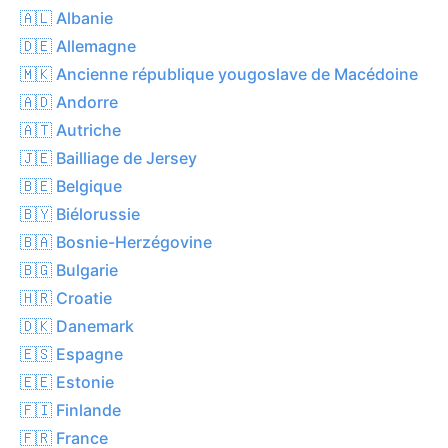
🇦🇱 Albanie
🇩🇪 Allemagne
🇲🇰 Ancienne république yougoslave de Macédoine
🇦🇩 Andorre
🇦🇹 Autriche
🇯🇪 Bailliage de Jersey
🇧🇪 Belgique
🇧🇾 Biélorussie
🇧🇦 Bosnie-Herzégovine
🇧🇬 Bulgarie
🇭🇷 Croatie
🇩🇰 Danemark
🇪🇸 Espagne
🇪🇪 Estonie
🇫🇮 Finlande
🇫🇷 France