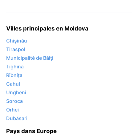
Villes principales en Moldova
Chişinău
Tiraspol
Municipalité de Bălţi
Tighina
Rîbnița
Cahul
Ungheni
Soroca
Orhei
Dubăsari
Pays dans Europe