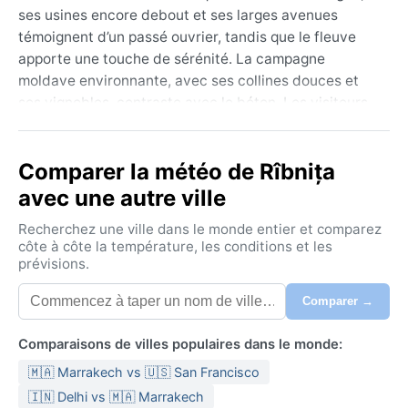
ses usines encore debout et ses larges avenues
témoignent d’un passé ouvrier, tandis que le fleuve
apporte une touche de sérénité. La campagne
moldave environnante, avec ses collines douces et
ses vignobles, contraste avec le béton. Les visiteurs
s’arrêtent souvent devant la cathédrale Saint-Michel
ou flânent le long des quais. La ville, bien que
Comparer la météo de Rîbnița
modeste, respire une authenticité loin des circuits
touristiques.
avec une autre ville
Le climat y est continental humide à été chaud
Recherchez une ville dans le monde entier et comparez
(Köppen Dfb). Les étés sont agréablement chauds,
côte à côte la température, les conditions et les
prévisions.
avec des températures moyennes autour de 22 °C,
ponctuées d’orages parfois violents. Les hivers, en
Comparer →
revanche, sont rigoureux : les températures
descendent souvent sous –10 °C, et la neige recouvre
Comparaisons de villes populaires dans le monde:
le sol plusieurs semaines. L’humidité reste modérée,
🇲🇦 Marrakech vs 🇺🇸 San Francisco
mais les précipitations sont réparties sur l’année,
avec un pic en juin et juillet. Pour s’habiller, il faut
🇮🇳 Delhi vs 🇲🇦 Marrakech