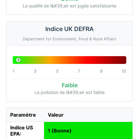
La qualité de l&#39;air est jugée satisfaisante
Indice UK DEFRA
Department for Environment, Food & Rural Affairs
1
1
3
5
7
9
10
Faible
La pollution de l&#39;air est faible
Paramètre
Valeur
Indice US
1 (Bonne)
EPA: