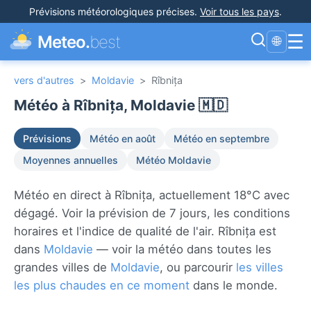
Prévisions météorologiques précises
.
Voir tous les pays
.
☰
Meteo.
best
🌐
vers d'autres
>
Moldavie
>
Rîbnița
Météo à Rîbnița, Moldavie 🇲🇩
Prévisions
Météo en août
Météo en septembre
Moyennes annuelles
Météo Moldavie
Météo en direct à Rîbnița, actuellement 18°C avec
dégagé. Voir la prévision de 7 jours, les conditions
horaires et l'indice de qualité de l'air. Rîbnița est
dans
Moldavie
— voir la météo dans toutes les
grandes villes de
Moldavie
, ou parcourir
les villes
les plus chaudes en ce moment
dans le monde.