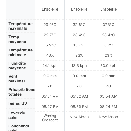
Ensoleillé
Ensoleillé
Ensoleillé
Température
29.9°C
32.8°C
37.8°C
maximale
22.7°C
23.4°C
28.4°C
Temp.
moyenne
16.9°C
13.7°C
18.7°C
Température
minimale
46%
33%
23%
Humidité
24.1 kph
13.3 kph
23.0 kph
moyenne
0.0 mm
0.0 mm
0.0 mm
Vent
maximal
7.0
7.0
7.0
Précipitations
totales
05:51 AM
05:52 AM
05:54 AM
0
Indice UV
08:27 PM
08:25 PM
08:24 PM
Lever du
Waning
New Moon
New Moon
N
soleil
Crescent
Coucher du
soleil