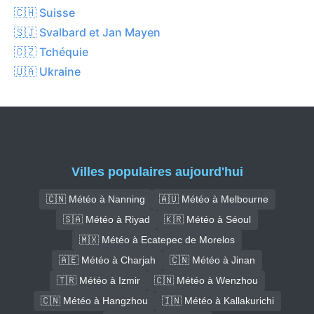
🇨🇭 Suisse
🇸🇯 Svalbard et Jan Mayen
🇨🇿 Tchéquie
🇺🇦 Ukraine
Villes populaires aujourd'hui
🇨🇳 Météo à Nanning
🇦🇺 Météo à Melbourne
🇸🇦 Météo à Riyad
🇰🇷 Météo à Séoul
🇲🇽 Météo à Ecatepec de Morelos
🇦🇪 Météo à Charjah
🇨🇳 Météo à Jinan
🇹🇷 Météo à Izmir
🇨🇳 Météo à Wenzhou
🇨🇳 Météo à Hangzhou
🇮🇳 Météo à Kallakurichi