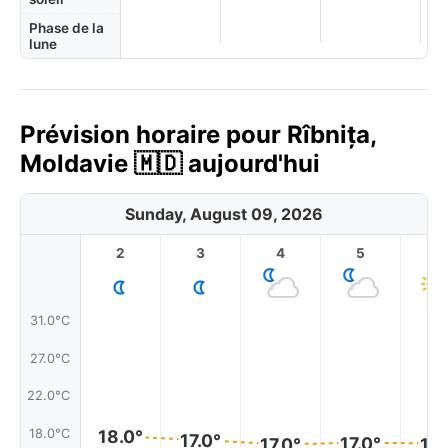
Phase de la
lune
Prévision horaire pour Rîbnița,
Moldavie 🇲🇩 aujourd'hui
Sunday, August 09, 2026
2
3
4
5
6
31.0°C
27.0°C
22.0°C
18.0°C
18.0°
17.0°
17.0°
17.
17.0°