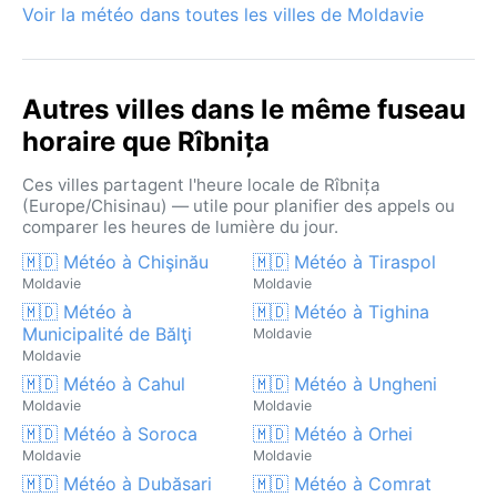
Voir la météo dans toutes les villes de Moldavie
Autres villes dans le même fuseau
horaire que Rîbnița
Ces villes partagent l'heure locale de Rîbnița
(Europe/Chisinau) — utile pour planifier des appels ou
comparer les heures de lumière du jour.
🇲🇩 Météo à Chişinău
🇲🇩 Météo à Tiraspol
Moldavie
Moldavie
🇲🇩 Météo à
🇲🇩 Météo à Tighina
Municipalité de Bălţi
Moldavie
Moldavie
🇲🇩 Météo à Cahul
🇲🇩 Météo à Ungheni
Moldavie
Moldavie
🇲🇩 Météo à Soroca
🇲🇩 Météo à Orhei
Moldavie
Moldavie
🇲🇩 Météo à Dubăsari
🇲🇩 Météo à Comrat