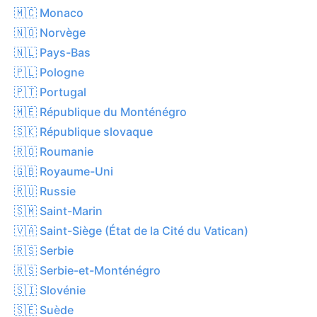
🇲🇨 Monaco
🇳🇴 Norvège
🇳🇱 Pays-Bas
🇵🇱 Pologne
🇵🇹 Portugal
🇲🇪 République du Monténégro
🇸🇰 République slovaque
🇷🇴 Roumanie
🇬🇧 Royaume-Uni
🇷🇺 Russie
🇸🇲 Saint-Marin
🇻🇦 Saint-Siège (État de la Cité du Vatican)
🇷🇸 Serbie
🇷🇸 Serbie-et-Monténégro
🇸🇮 Slovénie
🇸🇪 Suède