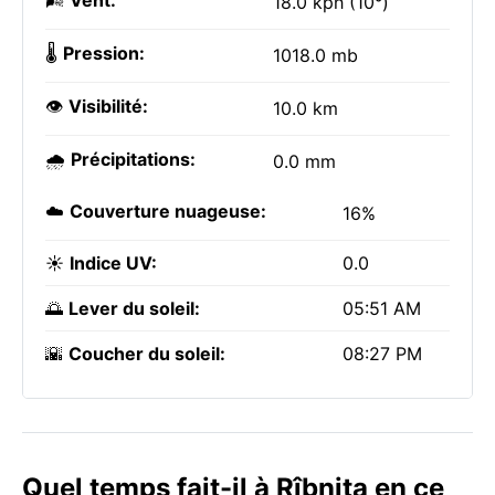
🌬️
Vent:
18.0 kph (10°)
🌡️
Pression:
1018.0 mb
👁️
Visibilité:
10.0 km
🌧️
Précipitations:
0.0 mm
☁️
Couverture nuageuse:
16%
☀️
Indice UV:
0.0
🌅
Lever du soleil:
05:51 AM
🌇
Coucher du soleil:
08:27 PM
Quel temps fait-il à Rîbnița en ce