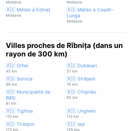
Moldavie
Moldavie
🇲🇩 Météo à Edineţ
🇲🇩 Météo à Ceadîr-
Lunga
Moldavie
Moldavie
Villes proches de Rîbnița (dans un
rayon de 300 km)
🇲🇩 Orhei
🇲🇩 Dubăsari
45 km
57 km
🇲🇩 Soroca
🇲🇩 Strășeni
69 km
76 km
🇲🇩 Municipalité de
🇲🇩 Chişinău
Bălţi
85 km
81 km
🇲🇩 Tighina
🇲🇩 Ungheni
110 km
110 km
🇲🇩 Tiraspol
🇷🇴 Iași
113 km
125 km