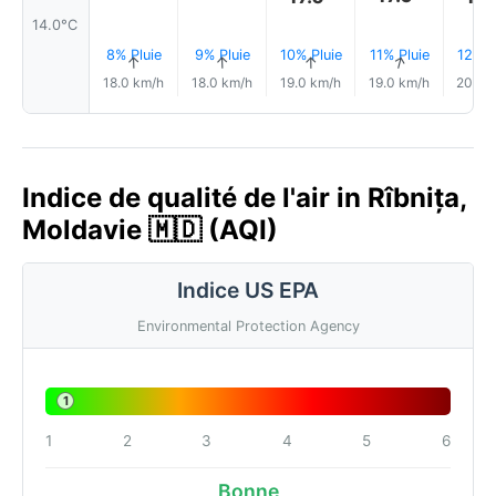
14.0°C
8% Pluie
9% Pluie
10% Pluie
11% Pluie
12% P
↑
↑
↑
↑
18.0 km/h
18.0 km/h
19.0 km/h
19.0 km/h
20.0 
Indice de qualité de l'air in Rîbnița,
Moldavie 🇲🇩 (AQI)
Indice US EPA
Environmental Protection Agency
1
1
2
3
4
5
6
Bonne