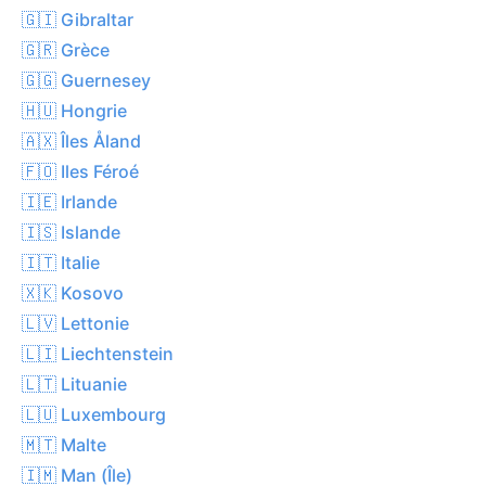
🇬🇮 Gibraltar
🇬🇷 Grèce
🇬🇬 Guernesey
🇭🇺 Hongrie
🇦🇽 Îles Åland
🇫🇴 Iles Féroé
🇮🇪 Irlande
🇮🇸 Islande
🇮🇹 Italie
🇽🇰 Kosovo
🇱🇻 Lettonie
🇱🇮 Liechtenstein
🇱🇹 Lituanie
🇱🇺 Luxembourg
🇲🇹 Malte
🇮🇲 Man (Île)