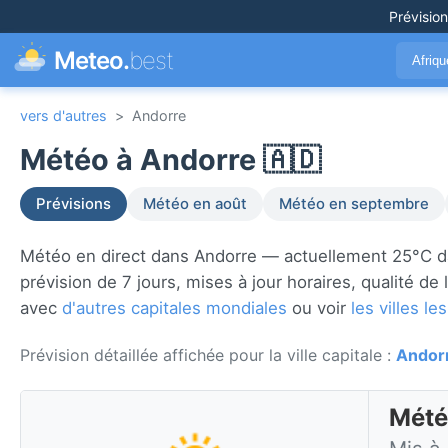
Prévisio
Meteo.
best
Afriq
vers d'autres
>
Andorre
Météo à Andorre 🇦🇩
Prévisions
Météo en août
Météo en septembre
Météo en direct dans Andorre — actuellement 25°C da
prévision de 7 jours, mises à jour horaires, qualité de
avec
d'autres capitales mondiales
ou voir
les villes 
Prévision détaillée affichée pour la ville capitale :
Andorr
Mété