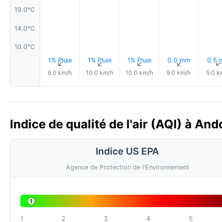
19.0°C
14.0°C
10.0°C
1% Pluie
1% Pluie
1% Pluie
0.0 mm
0.5
↑
↑
↑
↑
9.0 km/h
10.0 km/h
10.0 km/h
9.0 km/h
5.0 k
Indice de qualité de l'air (AQI) à And
Indice US EPA
Agence de Protection de l'Environnement
1
1
2
3
4
5