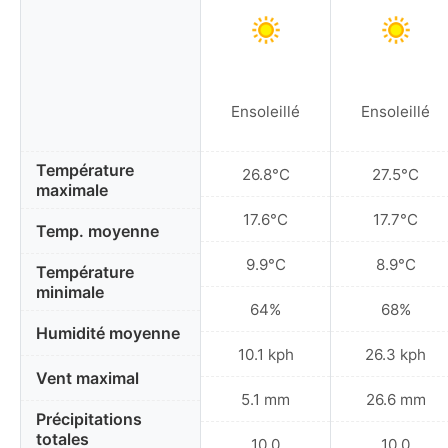
Ensoleillé
Ensoleillé
Température
26.8°C
27.5°C
maximale
17.6°C
17.7°C
Temp. moyenne
9.9°C
8.9°C
Température
minimale
64%
68%
Humidité moyenne
10.1 kph
26.3 kph
Vent maximal
5.1 mm
26.6 mm
Précipitations
totales
10.0
10.0