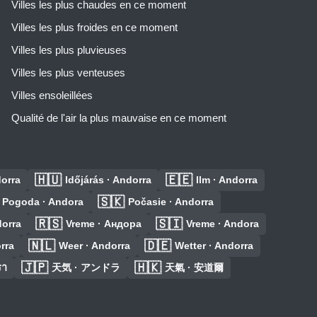
Villes les plus chaudes en ce moment
Villes les plus froides en ce moment
Villes les plus pluvieuses
Villes les plus venteuses
Villes ensoleillées
Qualité de l'air la plus mauvaise en ce moment
🇭🇺
🇪🇪
orra
Időjárás · Andorra
Ilm · Andorra
🇸🇰
Pogoda · Andora
Počasie · Andorra
🇷🇸
🇸🇮
dorra
Vreme · Андора
Vreme · Andora
🇳🇱
🇩🇪
rra
Weer · Andorra
Wetter · Andorra
🇯🇵
🇭🇰
รา
天気 · アンドラ
天氣 · 安道爾