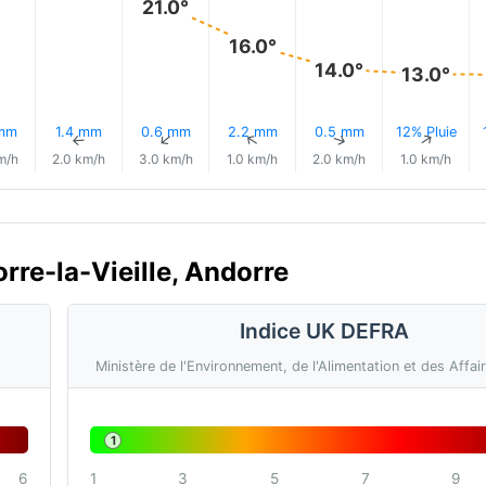
21.0°
16.0°
14.0°
13.0°
 mm
1.4 mm
0.6 mm
2.2 mm
0.5 mm
12% Pluie
↑
↑
↑
↑
↑
↑
m/h
2.0 km/h
3.0 km/h
1.0 km/h
2.0 km/h
1.0 km/h
orre-la-Vieille, Andorre
Indice UK DEFRA
Ministère de l'Environnement, de l'Alimentation et des Affai
1
6
1
3
5
7
9