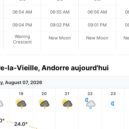
06:54 AM
06:55 AM
06:56 AM
0
09:04 PM
09:02 PM
09:01 PM
0
Waning
New Moon
New Moon
N
Crescent
-la-Vieille, Andorre aujourd'hui
ay, August 07, 2026
8
19
20
21
22
23
0°
24.0°