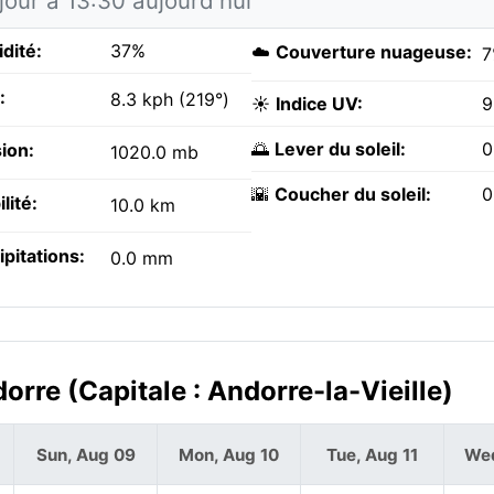
jour à 13:30 aujourd'hui
dité:
37%
☁️
Couverture nuageuse:
7
:
8.3 kph (219°)
☀️
Indice UV:
9
🌅
Lever du soleil:
0
ion:
1020.0 mb
🌇
Coucher du soleil:
0
ilité:
10.0 km
ipitations:
0.0 mm
orre (Capitale : Andorre-la-Vieille)
Sun, Aug 09
Mon, Aug 10
Tue, Aug 11
Wed