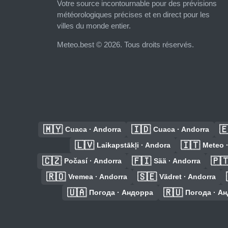
Votre source incontournable pour des prévisions
météorologiques précises et en direct pour les
villes du monde entier.
Meteo.best © 2026. Tous droits réservés.
🇲🇾
🇮🇩

Cuaca · Andorra
Cuaca · Andorra
🇱🇻
🇮🇹
Laikapstākļi · Andora
Meteo 
🇨🇿
🇫🇮
🇵
Počasí · Andorra
Sää · Andorra
🇷🇴
🇸🇪
Vremea · Andorra
Vädret · Andorra
🇺🇦
🇷🇺
Погода · Андорра
Погода · А