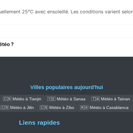
ctuellement 25°C avec ensoleillé. Les conditions varient sel
étéo ?
Villes populaires aujourd'hui
🇨🇳 Météo à Tianjin
🇾🇪 Météo à Sanaa
🇹🇼 Météo à Tainan
🇨🇳 Météo à Jilin
🇨🇳 Météo à Zibo
🇲🇦 Météo à Casablanca
Liens rapides