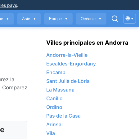
 les pays
.
🌐
que
Asie
Europe
Océanie
▾
▼
▼
▼
▼
Villes principales en Andorra
Andorre-la-Vieille
Escaldes-Engordany
Encamp
urez la
Sant Julià de Lòria
us. Comparez
La Massana
Canillo
Ordino
Pas de la Casa
Arinsal
re
Vila