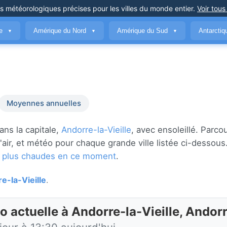
ns météorologiques précises
pour les villes du monde entier
.
Voir tous
ue
Amérique du Nord
Amérique du Sud
Antarcti
▼
▼
▼
Moyennes annuelles
ns la capitale,
Andorre-la-Vieille
, avec ensoleillé. Parco
 l'air, et météo pour chaque grande ville listée ci-desso
les plus chaudes en ce moment
.
e-la-Vieille
.
o actuelle à Andorre-la-Vieille, Andor