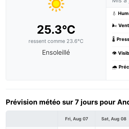
Mis à 
💧
Humi
25.3°C
🌬️
Vent
🌡️
Press
ressent comme 23.6°C
Ensoleillé
👁️
Visib
🌧️
Préc
Prévision météo sur 7 jours pour And
Fri, Aug 07
Sat, Aug 08