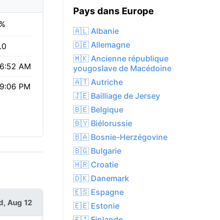
Pays dans Europe
%
🇦🇱 Albanie
🇩🇪 Allemagne
.0
🇲🇰 Ancienne république
6:52 AM
yougoslave de Macédoine
🇦🇹 Autriche
9:06 PM
🇯🇪 Bailliage de Jersey
🇧🇪 Belgique
🇧🇾 Biélorussie
🇧🇦 Bosnie-Herzégovine
🇧🇬 Bulgarie
🇭🇷 Croatie
🇩🇰 Danemark
🇪🇸 Espagne
, Aug 12
Thu, Aug 13
🇪🇪 Estonie
🇫🇮 Finlande