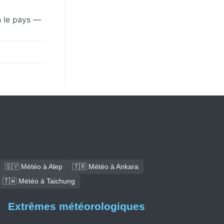
on le pays —
🇸🇾 Météo à Alep
🇹🇷 Météo à Ankara
🇹🇼 Météo à Taichung
Extrêmes météorologiques