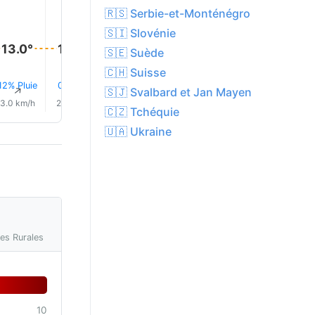
🇷🇸 Serbie-et-Monténégro
🇸🇮 Slovénie
13.0°
13.0°
13.0°
13.0°
12.0°
12.0°
🇸🇪 Suède
🇨🇭 Suisse
12% Pluie
0.5 mm
12% Pluie
12% Pluie
11% Pluie
11% Plui
↑
↑
↑
↑
↑
↑
🇸🇯 Svalbard et Jan Mayen
3.0 km/h
2.0 km/h
4.0 km/h
3.0 km/h
3.0 km/h
5.0 km/
🇨🇿 Tchéquie
🇺🇦 Ukraine
res Rurales
10