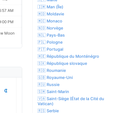
🇮🇲 Man (Île)
6:57 AM
06:58 AM
🇲🇩 Moldavie
🇲🇨 Monaco
9:00 PM
08:58 PM
🇳🇴 Norvège
ew Moon
New Moon
🇳🇱 Pays-Bas
🇵🇱 Pologne
🇵🇹 Portugal
🇲🇪 République du Monténégro
🇸🇰 République slovaque
🇷🇴 Roumanie
🇬🇧 Royaume-Uni
1
2
3
4
5
🇷🇺 Russie
🇸🇲 Saint-Marin
🇻🇦 Saint-Siège (État de la Cité du
Vatican)
🇷🇸 Serbie