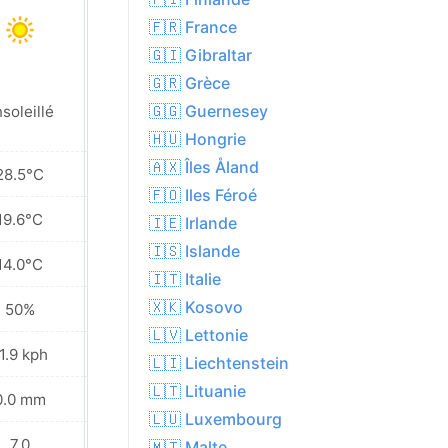
🇫🇷 France
🇬🇮 Gibraltar
🇬🇷 Grèce
🇬🇬 Guernesey
soleillé
Ensoleillé
🇭🇺 Hongrie
🇦🇽 Îles Åland
28.5°C
29.4°C
🇫🇴 Iles Féroé
19.6°C
20.5°C
🇮🇪 Irlande
🇮🇸 Islande
14.0°C
14.5°C
🇮🇹 Italie
🇽🇰 Kosovo
50%
46%
🇱🇻 Lettonie
1.9 kph
13.7 kph
🇱🇮 Liechtenstein
🇱🇹 Lituanie
0.0 mm
0.0 mm
🇱🇺 Luxembourg
7.0
7.0
🇲🇹 Malte