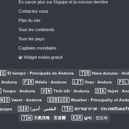
En savoir plus sur l'équipe et la mission derrière
Contactez-nous
Plan du site
Tous les continents
Tous les pays
Capitales mondiales
🧩 Widget météo gratuit
🇸
🇹🇷
El tiempo · Principado de Andorra
Hava durumu · And
🇫🇷
🇱🇹
🇵🇱
· Andorra
Météo · Andorre
Oras · Andora

🇻🇳
🇩🇰
Tempo · Andorra
Thời tiết · Andorra
Vejret · An
🇳🇴
🇬🇧🇺🇸
Været · Andorra
Weather · Principality of Ando
🇸🇦
🇹🇭
ндорра
الطقس · أندورا
สภาพอากาศ · ประเทศอันดอร์
🇹🇼
🇰🇷
天氣預報 · 安道爾
날씨 · 안도라