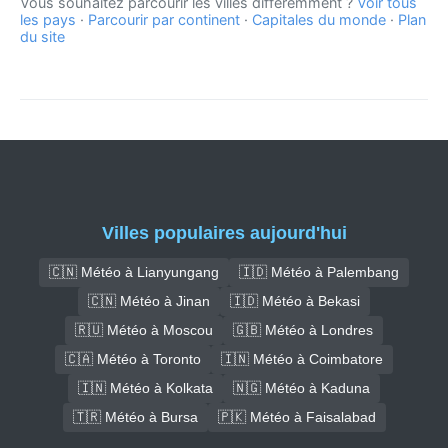
Vous souhaitez parcourir les villes différemment ?
Voir tous
les pays
·
Parcourir par continent
·
Capitales du monde
·
Plan
du site
Villes populaires aujourd'hui
🇨🇳 Météo à Lianyungang
🇮🇩 Météo à Palembang
🇨🇳 Météo à Jinan
🇮🇩 Météo à Bekasi
🇷🇺 Météo à Moscou
🇬🇧 Météo à Londres
🇨🇦 Météo à Toronto
🇮🇳 Météo à Coimbatore
🇮🇳 Météo à Kolkata
🇳🇬 Météo à Kaduna
🇹🇷 Météo à Bursa
🇵🇰 Météo à Faisalabad