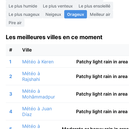
Le plus humide
Le plus venteux
Le plus ensoleillé
Le plus nuageux
Neigeux
Orageux
Meilleur air
Pire air
Les meilleures villes en ce moment
#
Ville
1
Météo à Keren
Patchy light rain in are
Météo à
2
Patchy light rain in are
Rajshahi
Météo à
3
Patchy light rain in are
Mohāmmadpur
Météo à Juan
4
Patchy light rain in are
Díaz
Météo à
5
Moderate or heavy rain in are