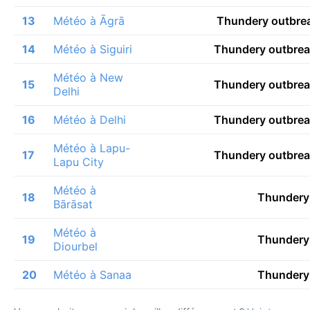
13
Météo à Āgrā
Thundery outbrea
14
Météo à Siguiri
Thundery outbrea
Météo à New
15
Thundery outbrea
Delhi
16
Météo à Delhi
Thundery outbrea
Météo à Lapu-
17
Thundery outbrea
Lapu City
Météo à
18
Thundery 
Bārāsat
Météo à
19
Thundery 
Diourbel
20
Météo à Sanaa
Thundery 