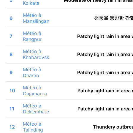
Kolkata
Météo à
천둥을 동반한 간
6
Mansilingan
Météo à
7
Patchy light rain in area
Rangpur
Météo à
8
Patchy light rain in area
Khabarovsk
Météo à
9
Patchy light rain in area
Dharān
Météo à
10
Patchy light rain in are
Cajamarca
Météo à
11
Patchy light rain in are
Dek’emhāre
Météo à
12
Thundery outbrea
Talinding