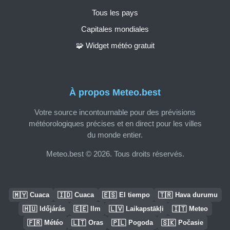
Tous les pays
Capitales mondiales
🧩 Widget météo gratuit
À propos Meteo.best
Votre source incontournable pour des prévisions
météorologiques précises et en direct pour les villes
du monde entier.
Meteo.best © 2026. Tous droits réservés.
🇲🇾
🇮🇩
🇪🇸
🇹🇷
Cuaca
Cuaca
El tiempo
Hava durumu
🇭🇺
🇪🇪
🇱🇻
🇮🇹
Időjárás
Ilm
Laikapstākļi
Meteo
🇫🇷
🇱🇹
🇵🇱
🇸🇰
Météo
Oras
Pogoda
Počasie