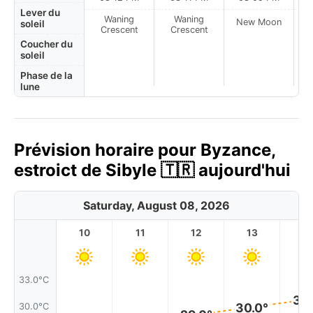
Lever du
Waning
Waning
New Moon
N
soleil
Crescent
Crescent
Coucher du
soleil
Phase de la
lune
Prévision horaire pour Byzance,
estroict de Sibyle 🇹🇷 aujourd'hui
Saturday, August 08, 2026
10
11
12
13
1
33.0°C
31.
30.0°
30.0°C