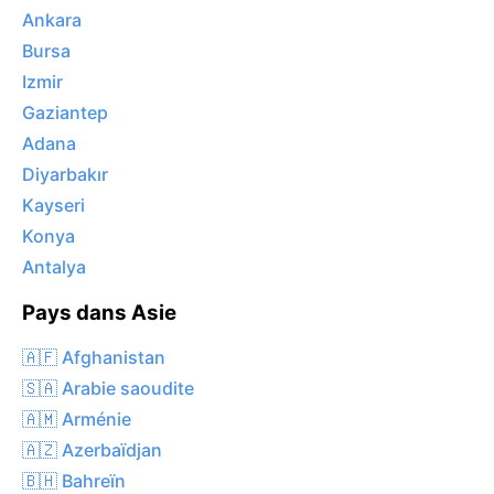
Ankara
Bursa
Izmir
Gaziantep
Adana
Diyarbakır
Kayseri
Konya
Antalya
Pays dans Asie
🇦🇫 Afghanistan
🇸🇦 Arabie saoudite
🇦🇲 Arménie
🇦🇿 Azerbaïdjan
🇧🇭 Bahreïn