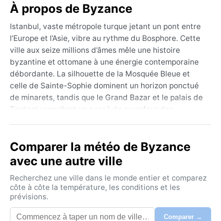
À propos de Byzance
Istanbul, vaste métropole turque jetant un pont entre
l’Europe et l’Asie, vibre au rythme du Bosphore. Cette
ville aux seize millions d’âmes mêle une histoire
byzantine et ottomane à une énergie contemporaine
débordante. La silhouette de la Mosquée Bleue et
celle de Sainte-Sophie dominent un horizon ponctué
de minarets, tandis que le Grand Bazar et le palais de
Topkapi rappellent un passé de carrefour des
civilisations. La Corne d’Or, estuaire paisible, et les
collines verdoyantes du côté asiatique offrent des
Comparer la météo de Byzance
échappées paisibles au cœur de l’effervescence.
avec une autre ville
Classée en climat méditerranéen à été chaud (Csa),
Istanbul connaît des étés longs, chauds et secs, de
Recherchez une ville dans le monde entier et comparez
juin à septembre, avec des maximales frôlant les 30
côte à côte la température, les conditions et les
prévisions.
°C et une humidité qui peut alourdir l’air du Bosphore.
Les hivers sont doux mais humides, avec des
Comparer →
températures oscillant autour de 5 à 10 °C et des