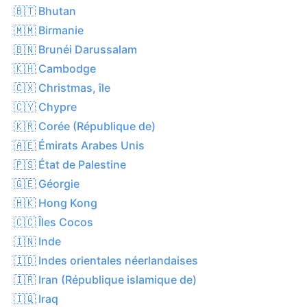
🇧🇹 Bhutan
🇲🇲 Birmanie
🇧🇳 Brunéi Darussalam
🇰🇭 Cambodge
🇨🇽 Christmas, île
🇨🇾 Chypre
🇰🇷 Corée (République de)
🇦🇪 Émirats Arabes Unis
🇵🇸 État de Palestine
🇬🇪 Géorgie
🇭🇰 Hong Kong
🇨🇨 Îles Cocos
🇮🇳 Inde
🇮🇩 Indes orientales néerlandaises
🇮🇷 Iran (République islamique de)
🇮🇶 Iraq