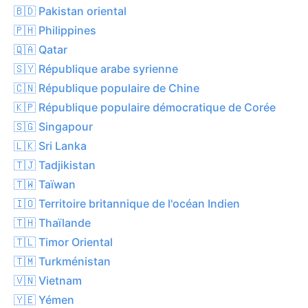
🇧🇩 Pakistan oriental
🇵🇭 Philippines
🇶🇦 Qatar
🇸🇾 République arabe syrienne
🇨🇳 République populaire de Chine
🇰🇵 République populaire démocratique de Corée
🇸🇬 Singapour
🇱🇰 Sri Lanka
🇹🇯 Tadjikistan
🇹🇼 Taïwan
🇮🇴 Territoire britannique de l'océan Indien
🇹🇭 Thaïlande
🇹🇱 Timor Oriental
🇹🇲 Turkménistan
🇻🇳 Vietnam
🇾🇪 Yémen