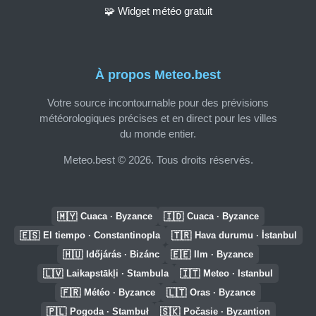
🧩 Widget météo gratuit
À propos Meteo.best
Votre source incontournable pour des prévisions
météorologiques précises et en direct pour les villes
du monde entier.
Meteo.best © 2026. Tous droits réservés.
🇲🇾
🇮🇩
Cuaca · Byzance
Cuaca · Byzance
🇪🇸
🇹🇷
El tiempo · Constantinopla
Hava durumu · İstanbul
🇭🇺
🇪🇪
Időjárás · Bizánc
Ilm · Byzance
🇱🇻
🇮🇹
Laikapstākļi · Stambula
Meteo · Istanbul
🇫🇷
🇱🇹
Météo · Byzance
Oras · Byzance
🇵🇱
🇸🇰
Pogoda · Stambuł
Počasie · Byzantion