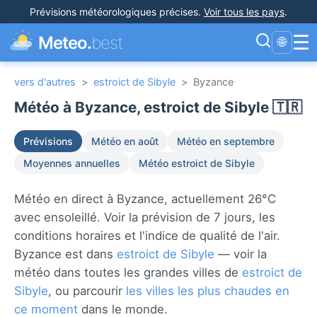
Prévisions météorologiques précises
.
Voir tous les pays
.
☰
Meteo.
best
🌐
vers d'autres
>
estroict de Sibyle
>
Byzance
Météo à Byzance, estroict de Sibyle 🇹🇷
Prévisions
Météo en août
Météo en septembre
Moyennes annuelles
Météo estroict de Sibyle
Météo en direct à Byzance, actuellement 26°C
avec ensoleillé. Voir la prévision de 7 jours, les
conditions horaires et l'indice de qualité de l'air.
Byzance est dans
estroict de Sibyle
— voir la
météo dans toutes les grandes villes de
estroict de
Sibyle
, ou parcourir
les villes les plus chaudes en
ce moment
dans le monde.