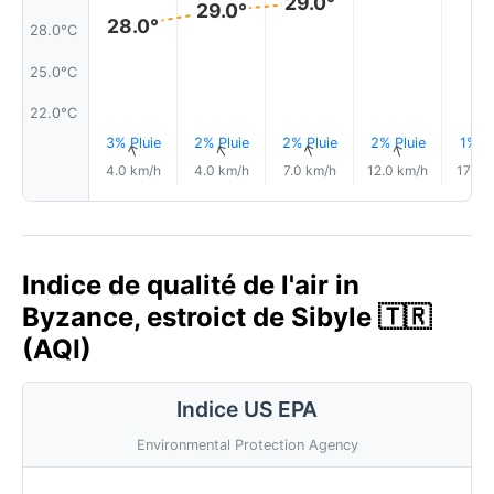
29.0°
29.0°
28.0°
28.0°C
25.0°C
22.0°C
3% Pluie
2% Pluie
2% Pluie
2% Pluie
1% Pl
↑
↑
↑
↑
4.0 km/h
4.0 km/h
7.0 km/h
12.0 km/h
17.0 
Indice de qualité de l'air in
Byzance, estroict de Sibyle 🇹🇷
(AQI)
Indice US EPA
Environmental Protection Agency