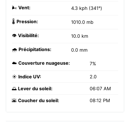
🌬️
Vent:
4.3 kph (341°)
🌡️
Pression:
1010.0 mb
👁️
Visibilité:
10.0 km
🌧️
Précipitations:
0.0 mm
☁️
Couverture nuageuse:
7%
☀️
Indice UV:
2.0
🌅
Lever du soleil:
06:07 AM
🌇
Coucher du soleil:
08:12 PM