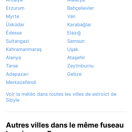
parfois le Bosphore, donnant une atmosphère
Erzurum
Bahçelievler
mystérieuse aux rives.
Myrte
Van
Üsküdar
Karabağlar
Édesse
Elazığ
Sultangazi
Samsun
Kahramanmaraş
Uşak
Alanya
Ataşehir
Tarse
Zeytinburnu
Adapazarı
Gebze
Merkezefendi
Voir la météo dans toutes les villes de estroict de
Sibyle
Autres villes dans le même fuseau