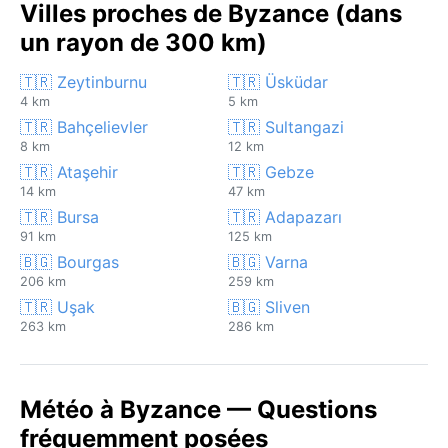
Villes proches de Byzance (dans
un rayon de 300 km)
🇹🇷 Zeytinburnu
🇹🇷 Üsküdar
4 km
5 km
🇹🇷 Bahçelievler
🇹🇷 Sultangazi
8 km
12 km
🇹🇷 Ataşehir
🇹🇷 Gebze
14 km
47 km
🇹🇷 Bursa
🇹🇷 Adapazarı
91 km
125 km
🇧🇬 Bourgas
🇧🇬 Varna
206 km
259 km
🇹🇷 Uşak
🇧🇬 Sliven
263 km
286 km
Météo à Byzance — Questions
fréquemment posées