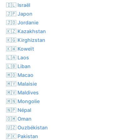
🇮🇱 Israël
🇯🇵 Japon
🇯🇴 Jordanie
🇰🇿 Kazakhstan
🇰🇬 Kirghizstan
🇰🇼 Koweït
🇱🇦 Laos
🇱🇧 Liban
🇲🇴 Macao
🇲🇾 Malaisie
🇲🇻 Maldives
🇲🇳 Mongolie
🇳🇵 Népal
🇴🇲 Oman
🇺🇿 Ouzbékistan
🇵🇰 Pakistan