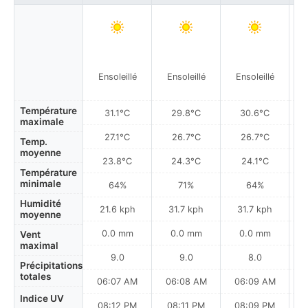
Ensoleillé
Ensoleillé
Ensoleillé
Température
31.1°C
29.8°C
30.6°C
maximale
27.1°C
26.7°C
26.7°C
Temp.
moyenne
23.8°C
24.3°C
24.1°C
Température
minimale
64%
71%
64%
Humidité
21.6 kph
31.7 kph
31.7 kph
moyenne
0.0 mm
0.0 mm
0.0 mm
Vent
maximal
9.0
9.0
8.0
Précipitations
totales
06:07 AM
06:08 AM
06:09 AM
Indice UV
08:12 PM
08:11 PM
08:09 PM