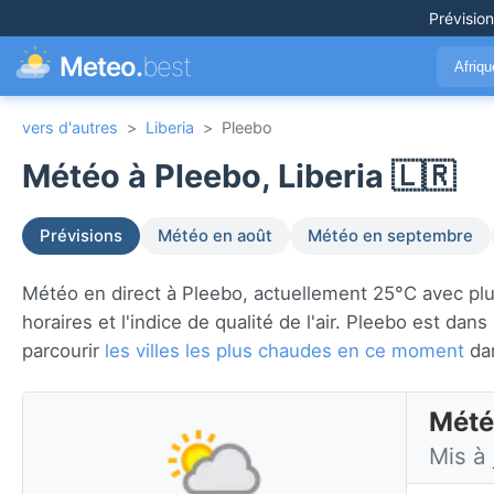
Prévisio
Meteo.
best
Afriq
vers d'autres
>
Liberia
>
Pleebo
Météo à Pleebo, Liberia 🇱🇷
Prévisions
Météo en août
Météo en septembre
Météo en direct à Pleebo, actuellement 25°C avec pluie
horaires et l'indice de qualité de l'air. Pleebo est dans
parcourir
les villes les plus chaudes en ce moment
da
Météo
Mis à 