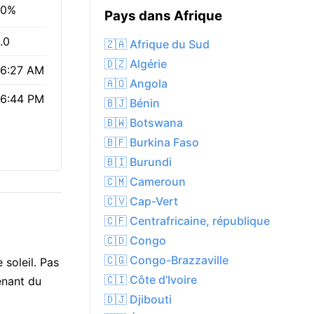
80%
Pays dans Afrique
.0
🇿🇦 Afrique du Sud
🇩🇿 Algérie
6:27 AM
🇦🇴 Angola
6:44 PM
🇧🇯 Bénin
🇧🇼 Botswana
🇧🇫 Burkina Faso
🇧🇮 Burundi
🇨🇲 Cameroun
🇨🇻 Cap-Vert
🇨🇫 Centrafricaine, république
🇨🇩 Congo
🇨🇬 Congo-Brazzaville
 soleil. Pas
🇨🇮 Côte d’Ivoire
enant du
🇩🇯 Djibouti