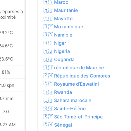
🇲🇦 Maroc
🇲🇷 Mauritanie
s éparses à
Pluies éparses à
roximité
proximité
🇾🇹 Mayotte
🇲🇿 Mozambique
26.2°C
26.3°C
🇳🇦 Namibie
🇳🇪 Niger
24.6°C
24.4°C
🇳🇬 Nigeria
23.6°C
23.3°C
🇺🇬 Ouganda
🇲🇺 république de Maurice
81%
80%
🇰🇲 République des Comores
🇸🇿 Royaume d’Eswatini
4.0 kph
15.1 kph
🇷🇼 Rwanda
0.7 mm
1.0 mm
🇪🇭 Sahara marocain
🇸🇭 Sainte-Hélène
7.0
7.0
🇸🇹 São Tomé-et-Príncipe
6:27 AM
06:27 AM
🇸🇳 Sénégal