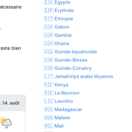
🇪🇬 Égypte
nécessaire
🇪🇷 Érythrée
🇪🇹 Éthiopie
🇬🇦 Gabon
.
🇬🇲 Gambie
🇬🇭 Ghana
este bien
🇬🇶 Guinée équatoriale
🇬🇼 Guinée-Bissau
🇬🇳 Guinée-Conakry
🇱🇾 Jamahiriya arabe libyenne
🇰🇪 Kenya
🇷🇪 La Réunion
🇱🇸 Lesotho
. 14. août
sam. 15. août
🇲🇬 Madagascar
🇲🇼 Malawi
🇲🇱 Mali