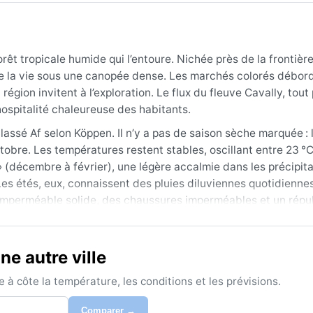
rêt tropicale humide qui l’entoure. Nichée près de la frontièr
pire la vie sous une canopée dense. Les marchés colorés débor
 région invitent à l’exploration. Le flux du fleuve Cavally, tout
hospitalité chaleureuse des habitants.
classé Af selon Köppen. Il n’y a pas de saison sèche marquée : 
tobre. Les températures restent stables, oscillant entre 23 °C
er » (décembre à février), une légère accalmie dans les précipit
 Les étés, eux, connaissent des pluies diluviennes quotidiennes
 imperméable solide, des chaussures imperméables et un répul
ier, quand les pluies sont moins intenses et les tempêtes moi
e autre ville
e ; même en janvier, les averses peuvent surprendre. Les p
ées, surtout pendant la mousson. Le brouillard n’est pas rare 
à côte la température, les conditions et les prévisions.
 immersion authentique dans la vie tropicale, mais il faut ac
Comparer →