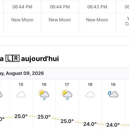
06:44 PM
06:44 PM
06:43 PM
0
New Moon
New Moon
New Moon
C
a 🇱🇷 aujourd'hui
y, August 09, 2026
4
15
16
17
18
19
25.0°
25.0°
0°
25.0°
24.0°
24.0°