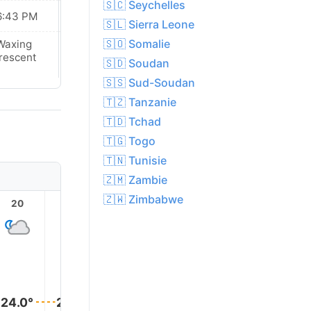
🇸🇨 Seychelles
6:43 PM
06:43 PM
🇸🇱 Sierra Leone
🇸🇴 Somalie
Waxing
Waxing
rescent
Crescent
🇸🇩 Soudan
🇸🇸 Sud-Soudan
🇹🇿 Tanzanie
🇹🇩 Tchad
🇹🇬 Togo
🇹🇳 Tunisie
🇿🇲 Zambie
🇿🇼 Zimbabwe
20
21
22
23
1
24.0°
24.0°
24.0°
24.0°
24.0°