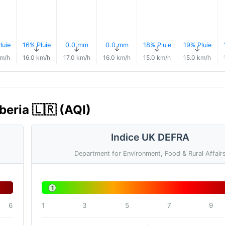
luie
16% Pluie
0.0 mm
0.0 mm
18% Pluie
19% Pluie
↑
↑
↑
↑
↑
km/h
16.0 km/h
17.0 km/h
16.0 km/h
15.0 km/h
15.0 km/h
iberia 🇱🇷 (AQI)
Indice UK DEFRA
Department for Environment, Food & Rural Affair
1
6
1
3
5
7
9