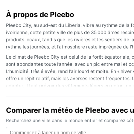
À propos de Pleebo
Pleebo City, au sud-est du Liberia, vibre au rythme de la fo
ivoirienne, cette petite ville de plus de 35 000 âmes res
produits locaux, tandis que les rivières et les sentiers de la
rythme les journées, et l’atmosphère reste imprégnée de l’
Le climat de Pleebo City est celui de la forêt équatoriale, 
sont abondantes toute l’année, avec un pic entre mai et oc
L’humidité, très élevée, rend l’air lourd et moite. En « hiv
offre un répit relatif, mais les averses restent fréquentes.
adapter, il faut prévoir des vêtements légers en coton, un
moustiques.
La meilleure période pour un séjour est de décembre à févr
Comparer la météo de Pleebo avec un
fréquentes. Cependant, aucune saison n’est vraiment sèch
notables sont les orages violents et les inondations localis
Recherchez une ville dans le monde entier et comparez côte 
et la chaleur humide reste constante. Pleebo City offre une
l’omniprésence de l’eau sous toutes ses formes.