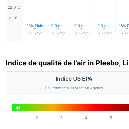
22.0°C
21.0°C
18% Pluie
0.0 mm
0.0 mm
0.0 mm
18% P
↑
↑
↑
↑
↑
16.0 km/h
16.0 km/h
16.0 km/h
16.0 km/h
16.0 
Indice de qualité de l'air in Pleebo, L
Indice US EPA
Environmental Protection Agency
1
1
2
3
4
5