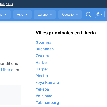
 les pays
.
🌐
que
Asie
Europe
Océanie
▾
▼
▼
▼
▼
Villes principales en Liberia
Gbarnga
Buchanan
Zwedru
Harbel
conditions
Harper
e
Liberia
, ou
Pleebo
Foya Kamara
Yekepa
Voinjama
Tubmanburg