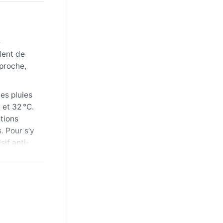
e
dent de
 proche,
les pluies
 et 32 °C.
ations
. Pour s’y
sif anti-
ns
hénomènes
le matin,
cepter