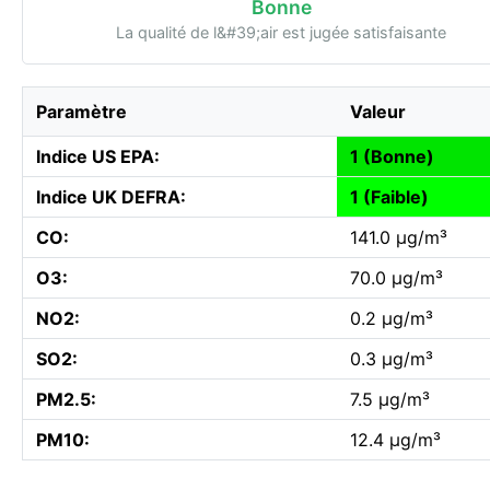
Bonne
La qualité de l&#39;air est jugée satisfaisante
Paramètre
Valeur
Indice US EPA:
1 (Bonne)
Indice UK DEFRA:
1 (Faible)
CO:
141.0 µg/m³
O3:
70.0 µg/m³
NO2:
0.2 µg/m³
SO2:
0.3 µg/m³
PM2.5:
7.5 µg/m³
PM10:
12.4 µg/m³