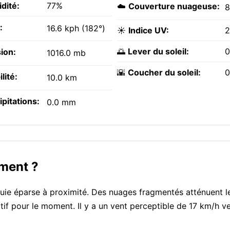
dité:
77%
☁️
Couverture nuageuse:
:
16.6 kph (182°)
☀️
Indice UV:
2
🌅
Lever du soleil:
0
ion:
1016.0 mb
🌇
Coucher du soleil:
0
ilité:
10.0 km
ipitations:
0.0 mm
oment ?
uie éparse à proximité. Des nuages fragmentés atténuent le
atif pour le moment. Il y a un vent perceptible de 17 km/h v