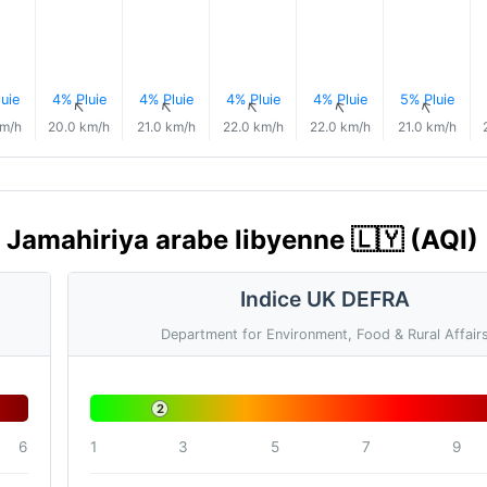
uie
4% Pluie
4% Pluie
4% Pluie
4% Pluie
5% Pluie
↑
↑
↑
↑
↑
↑
km/h
20.0 km/h
21.0 km/h
22.0 km/h
22.0 km/h
21.0 km/h
i, Jamahiriya arabe libyenne 🇱🇾 (AQI)
Indice UK DEFRA
Department for Environment, Food & Rural Affair
2
6
1
3
5
7
9