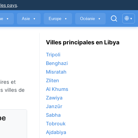
 les pays
.
🌐
que
Asie
Europe
Océanie
▾
▼
▼
▼
▼
Villes principales en Libya
Tripoli
Benghazi
Misratah
Zliten
ires et
Al Khums
 villes de
Zawiya
Janzūr
Sabha
be
Tobrouk
Ajdabiya