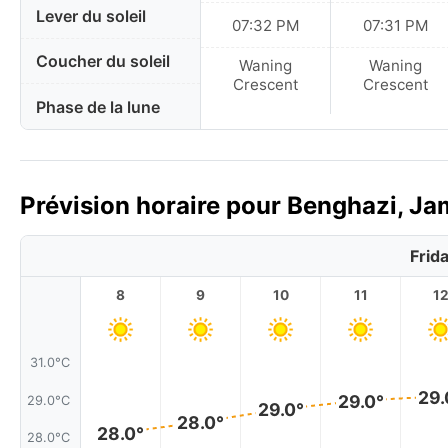
Lever du soleil
07:32 PM
07:31 PM
Coucher du soleil
Waning
Waning
Crescent
Crescent
Phase de la lune
Prévision horaire pour Benghazi, Ja
Frid
8
9
10
11
1
31.0°C
29.
29.0°
29.0°C
29.0°
28.0°
28.0°
28.0°C