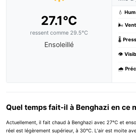
💧
Humi
27.1°C
🌬️
Vent
ressent comme 29.5°C
🌡️
Press
Ensoleillé
👁️
Visib
🌧️
Préc
Quel temps fait-il à Benghazi en ce
Actuellement, il fait chaud à Benghazi avec 27°C et ensol
réel est légèrement supérieur, à 30°C. L'air est moite a