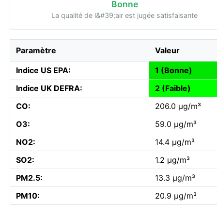
Bonne
La qualité de l&#39;air est jugée satisfaisante
Paramètre
Valeur
Indice US EPA:
1 (Bonne)
Indice UK DEFRA:
2 (Faible)
CO:
206.0 µg/m³
O3:
59.0 µg/m³
NO2:
14.4 µg/m³
SO2:
1.2 µg/m³
PM2.5:
13.3 µg/m³
PM10:
20.9 µg/m³