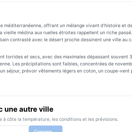
côte méditerranéenne, offrant un mélange vivant d’histoire et d
 vieille médina aux ruelles étroites rappellent un riche passé
bain contrasté avec le désert proche dessinent une ville au 
ont torrides et secs, avec des maximales dépassant souvent 3
yenne. Les précipitations sont faibles, concentrées de novemb
r un séjour, prévoir vêtements légers en coton, un coupe-vent 
, quand les températures sont agréables. Les phénomènes nota
u du désert, qui peut réduire la visibilité en quelques heures.
 ni mousson ni cyclone ne menacent la région.
une autre ville
à côte la température, les conditions et les prévisions.
Comparer →