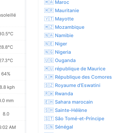
🇲🇦 Maroc
🇲🇷 Mauritanie
soleillé
Ensoleillé
🇾🇹 Mayotte
🇲🇿 Mozambique
30.5°C
30.7°C
🇳🇦 Namibie
🇳🇪 Niger
28.8°C
28.7°C
🇳🇬 Nigeria
🇺🇬 Ouganda
27.3°C
26.6°C
🇲🇺 république de Maurice
64%
63%
🇰🇲 République des Comores
🇸🇿 Royaume d’Eswatini
8.8 kph
33.5 kph
🇷🇼 Rwanda
0.0 mm
0.0 mm
🇪🇭 Sahara marocain
🇸🇭 Sainte-Hélène
8.0
8.0
🇸🇹 São Tomé-et-Príncipe
🇸🇳 Sénégal
6:02 AM
06:02 AM