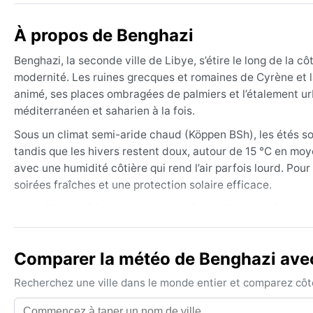
À propos de Benghazi
Benghazi, la seconde ville de Libye, s’étire le long de la 
modernité. Les ruines grecques et romaines de Cyrène et la
animé, ses places ombragées de palmiers et l’étalement ur
méditerranéen et saharien à la fois.
Sous un climat semi-aride chaud (Köppen BSh), les étés s
tandis que les hivers restent doux, autour de 15 °C en mo
avec une humidité côtière qui rend l’air parfois lourd. Pou
soirées fraîches et une protection solaire efficace.
La meilleure période pour visiter s’étend d’octobre à mai
incluent le ghibli, un vent chaud et sec chargé de sable ven
quelques brumes maritimes matinales sont possibles, mais
Comparer la météo de Benghazi avec 
Recherchez une ville dans le monde entier et comparez côte 