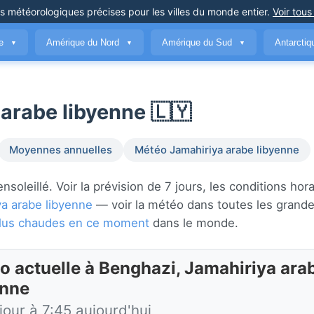
ns météorologiques précises
pour les villes du monde entier
.
Voir tous
ue
Amérique du Nord
Amérique du Sud
Antarcti
▼
▼
▼
arabe libyenne 🇱🇾
Moyennes annuelles
Météo Jamahiriya arabe libyenne
oleillé. Voir la prévision de 7 jours, les conditions hora
ya arabe libyenne
— voir la météo dans toutes les grandes
s plus chaudes en ce moment
dans le monde.
o actuelle à Benghazi, Jamahiriya ara
enne
jour à 7:45 aujourd'hui