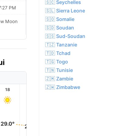
🇸🇨 Seychelles
7:27 PM
07:26 PM
🇸🇱 Sierra Leone
🇸🇴 Somalie
ew Moon
New Moon
🇸🇩 Soudan
🇸🇸 Sud-Soudan
🇹🇿 Tanzanie
🇹🇩 Tchad
ui
🇹🇬 Togo
🇹🇳 Tunisie
🇿🇲 Zambie
🇿🇼 Zimbabwe
18
19
20
21
22
23
29.0°
28.0°
28.0°
28.0°
28.0°
28.0°