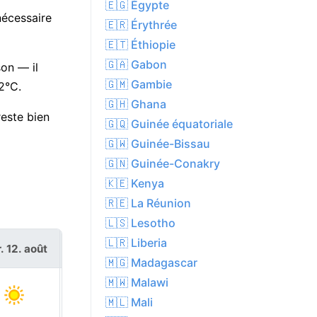
🇪🇬 Égypte
nécessaire
🇪🇷 Érythrée
🇪🇹 Éthiopie
🇬🇦 Gabon
on — il
🇬🇲 Gambie
2°C.
🇬🇭 Ghana
este bien
🇬🇶 Guinée équatoriale
🇬🇼 Guinée-Bissau
🇬🇳 Guinée-Conakry
🇰🇪 Kenya
🇷🇪 La Réunion
🇱🇸 Lesotho
🇱🇷 Liberia
. 12. août
jeu. 13. août
🇲🇬 Madagascar
🇲🇼 Malawi
🇲🇱 Mali