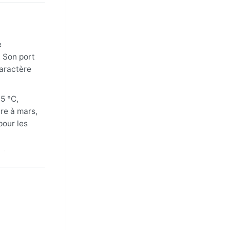
e
. Son port
caractère
5 °C,
re à mars,
pour les
bles
 En hiver,