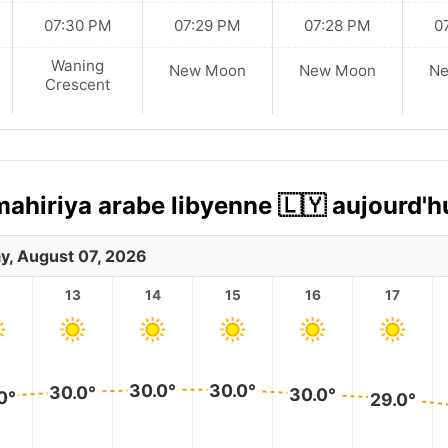
07:30 PM
07:29 PM
07:28 PM
0
Waning
New Moon
New Moon
N
Crescent
mahiriya arabe libyenne 🇱🇾 aujourd'h
ay, August 07, 2026
2
13
14
15
16
17
30.0°
30.0°
30.0°
30.0°
0°
29.0°