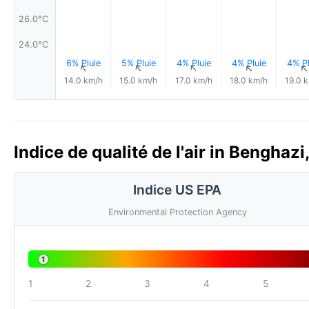
26.0°C
24.0°C
6% Pluie
5% Pluie
4% Pluie
4% Pluie
4% Pl
↑
↑
↑
↑
14.0 km/h
15.0 km/h
17.0 km/h
18.0 km/h
19.0 
Indice de qualité de l'air in Benghaz
Indice US EPA
Environmental Protection Agency
1
1
2
3
4
5