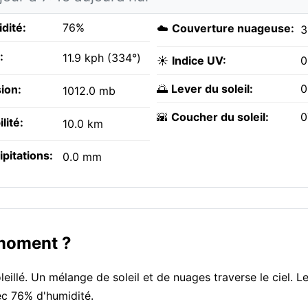
dité:
76%
☁️
Couverture nuageuse:
:
11.9 kph (334°)
☀️
Indice UV:
0
🌅
Lever du soleil:
0
ion:
1012.0 mb
🌇
Coucher du soleil:
0
ilité:
10.0 km
ipitations:
0.0 mm
 moment ?
eillé. Un mélange de soleil et de nuages traverse le ciel. Le
vec 76% d'humidité.