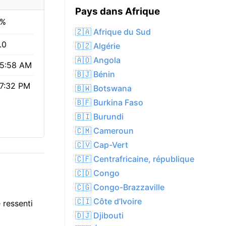
Pays dans Afrique
3%
🇿🇦 Afrique du Sud
.0
🇩🇿 Algérie
🇦🇴 Angola
5:58 AM
🇧🇯 Bénin
7:32 PM
🇧🇼 Botswana
🇧🇫 Burkina Faso
🇧🇮 Burundi
🇨🇲 Cameroun
🇨🇻 Cap-Vert
🇨🇫 Centrafricaine, république
🇨🇩 Congo
🇨🇬 Congo-Brazzaville
🇨🇮 Côte d’Ivoire
 ressenti
🇩🇯 Djibouti