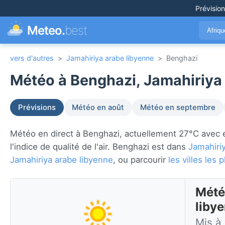
Prévisio
Meteo.
best
Afriq
vers d'autres
>
Jamahiriya arabe libyenne
>
Benghazi
Météo à Benghazi, Jamahiriya 
Prévisions
Météo en août
Météo en septembre
Météo en direct à Benghazi, actuellement 27°C avec ens
l'indice de qualité de l'air. Benghazi est dans
Jamahiri
Jamahiriya arabe libyenne
, ou parcourir
les villes le
Mété
liby
Mis à 