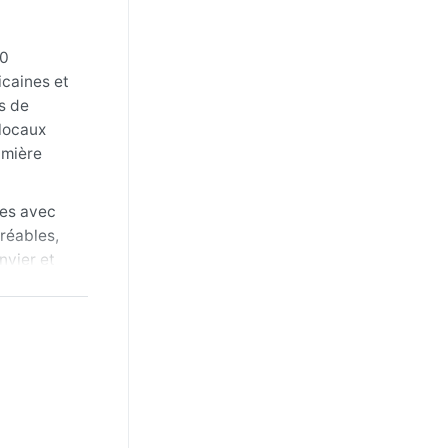
90
icaines et
s de
 locaux
umière
des avec
gréables,
nvier et
eux vaut
r les
 clémentes,
sirocco,
t fugace
penter les