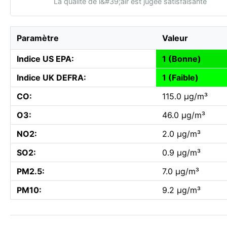
La qualité de l&#39;air est jugée satisfaisante
Paramètre
Valeur
Indice US EPA:
1 (Bonne)
Indice UK DEFRA:
1 (Faible)
CO:
115.0 µg/m³
O3:
46.0 µg/m³
NO2:
2.0 µg/m³
SO2:
0.9 µg/m³
PM2.5:
7.0 µg/m³
PM10:
9.2 µg/m³