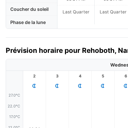
Coucher du soleil
Last Quarter
Last Quarter
Phase de la lune
Prévision horaire pour Rehoboth, Na
Wednes
2
3
4
5
6
27.0°C
22.0°C
17.0°C
12.0°C