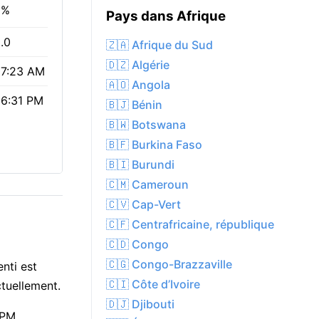
0%
Pays dans Afrique
.0
🇿🇦 Afrique du Sud
🇩🇿 Algérie
7:23 AM
🇦🇴 Angola
6:31 PM
🇧🇯 Bénin
🇧🇼 Botswana
🇧🇫 Burkina Faso
🇧🇮 Burundi
🇨🇲 Cameroun
🇨🇻 Cap-Vert
🇨🇫 Centrafricaine, république
🇨🇩 Congo
🇨🇬 Congo-Brazzaville
nti est
🇨🇮 Côte d’Ivoire
ctuellement.
🇩🇯 Djibouti
 PM