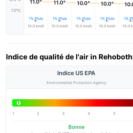
11.0°
11.0°
10.0°
10.0°
10.
7.0°C
1% Pluie
1% Pluie
1% Pluie
1% Pluie
1% Pl
↑
↑
↑
↑
10.0 km/h
10.0 km/h
10.0 km/h
10.0 km/h
10.0 
Indice de qualité de l'air in Rehobot
Indice US EPA
Environmental Protection Agency
1
1
2
3
4
5
Bonne