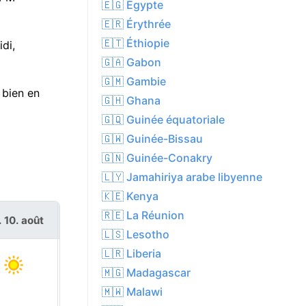
🇪🇬 Égypte
🇪🇷 Érythrée
🇪🇹 Éthiopie
di,
🇬🇦 Gabon
🇬🇲 Gambie
 bien en
🇬🇭 Ghana
🇬🇶 Guinée équatoriale
🇬🇼 Guinée-Bissau
🇬🇳 Guinée-Conakry
🇱🇾 Jamahiriya arabe libyenne
🇰🇪 Kenya
🇷🇪 La Réunion
. 10. août
mar. 11. août
🇱🇸 Lesotho
🇱🇷 Liberia
🇲🇬 Madagascar
🇲🇼 Malawi