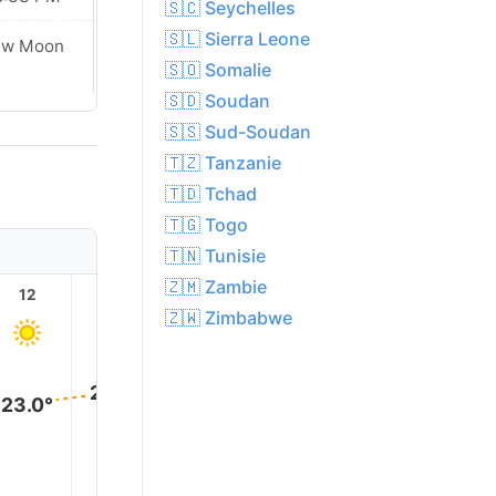
🇸🇨 Seychelles
🇸🇱 Sierra Leone
ew Moon
New Moon
🇸🇴 Somalie
🇸🇩 Soudan
🇸🇸 Sud-Soudan
🇹🇿 Tanzanie
🇹🇩 Tchad
🇹🇬 Togo
🇹🇳 Tunisie
🇿🇲 Zambie
12
13
14
15
16
17
🇿🇼 Zimbabwe
25.0°
25.0°
25.0°
24.0°
24.0°
23.0°