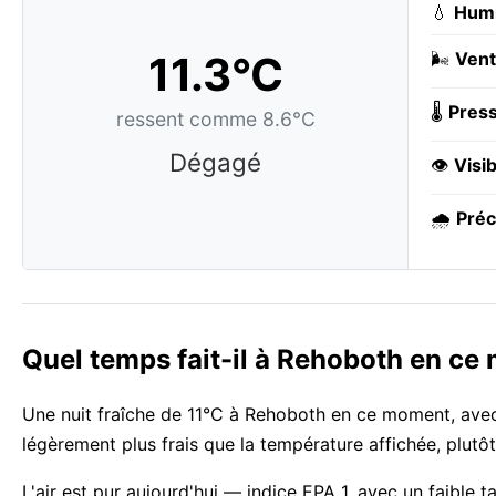
💧
Humi
11.3°C
🌬️
Vent
🌡️
Press
ressent comme 8.6°C
Dégagé
👁️
Visib
🌧️
Préc
Quel temps fait-il à Rehoboth en ce
Une nuit fraîche de 11°C à Rehoboth en ce moment, avec c
légèrement plus frais que la température affichée, plut
L'air est pur aujourd'hui — indice EPA 1, avec un faible