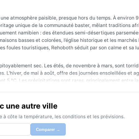
une atmosphère paisible, presque hors du temps. À environ 
héritage unique de la communauté baster, mêlant traditions afr
iquement namibien : des étendues semi-désertiques parsemée
maisons basses et colorées, l’église historique et les marchés
es foules touristiques, Rehoboth séduit par son calme et sa l
impitoyablement sec. Les étés, de novembre à mars, sont torri
 L’hiver, de mai à août, offre des journées ensoleillées et a
ant 5 °C. Les précipitations sont rares, principalement entre ja
este très basse tout au long de l’année. Pour s’y préparer, mi
 bord et une crème solaire à indice élevé ; un pull léger pou
 une autre ville
éo est l’hiver austral, de mai à août : les températures sont
à côte la température, les conditions et les prévisions.
supportable. Le phénomène notable n’est pas un mousson ou un 
dévalent les arroyos asséchés après une averse – un événemen
Comparer →
oid peut surprendre, mais le jour, c’est un climat idéal pour ar