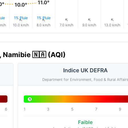
11.0°
0°
10.0°
uie
1% Pluie
1% Pluie
↑
↑
↑
↑
↑
↑
km/h
10.0 km/h
8.0 km/h
7.0 km/h
9.0 km/h
13.0 km/h
h, Namibie 🇳🇦 (AQI)
Indice UK DEFRA
Department for Environment, Food & Rural Affair
1
6
1
3
5
7
9
Faible