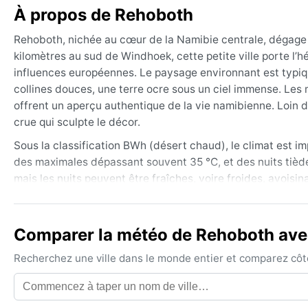
À propos de Rehoboth
Rehoboth, nichée au cœur de la Namibie centrale, dégage 
kilomètres au sud de Windhoek, cette petite ville porte l’
influences européennes. Le paysage environnant est typ
collines douces, une terre ocre sous un ciel immense. Les 
offrent un aperçu authentique de la vie namibienne. Loin d
crue qui sculpte le décor.
Sous la classification BWh (désert chaud), le climat est 
des maximales dépassant souvent 35 °C, et des nuits tièdes.
mais les nuits peuvent être fraîches, voire froides, avoisin
mars, sous forme d’orages violents mais brefs. L’humidité r
emporter des vêtements légers en coton, un chapeau à large
soirées d’hiver ne sera pas superflu.
Comparer la météo de Rehoboth avec
Le meilleur moment pour découvrir Rehoboth sur le plan mét
Recherchez une ville dans le monde entier et comparez côte 
le ciel parfaitement dégagé, et l’air sec rend la chaleur 
mais plutôt ces rares et spectaculaires lames d’eau qui 
qui transforme brièvement le désert. Les nuits d’hiver, le fr