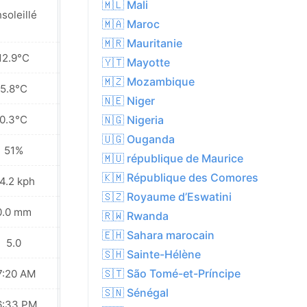
🇲🇱 Mali
soleillé
Ensoleillé
🇲🇦 Maroc
🇲🇷 Mauritanie
12.9°C
18.3°C
🇾🇹 Mayotte
🇲🇿 Mozambique
5.8°C
6.9°C
🇳🇪 Niger
0.3°C
-1.3°C
🇳🇬 Nigeria
🇺🇬 Ouganda
51%
39%
🇲🇺 république de Maurice
🇰🇲 République des Comores
4.2 kph
24.1 kph
🇸🇿 Royaume d’Eswatini
0.0 mm
0.0 mm
🇷🇼 Rwanda
🇪🇭 Sahara marocain
5.0
6.0
🇸🇭 Sainte-Hélène
🇸🇹 São Tomé-et-Príncipe
7:20 AM
07:19 AM
🇸🇳 Sénégal
6:33 PM
06:33 PM