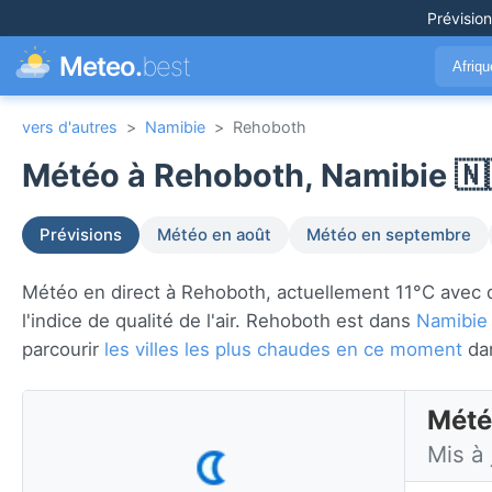
Prévisio
Meteo.
best
Afriq
vers d'autres
>
Namibie
>
Rehoboth
Météo à Rehoboth, Namibie 🇳
Prévisions
Météo en août
Météo en septembre
Météo en direct à Rehoboth, actuellement 11°C avec dég
l'indice de qualité de l'air. Rehoboth est dans
Namibie
parcourir
les villes les plus chaudes en ce moment
da
Mété
Mis à 