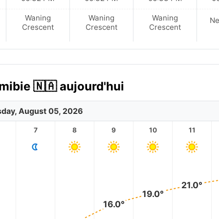
Waning
Waning
Waning
N
Crescent
Crescent
Crescent
mibie 🇳🇦 aujourd'hui
day, August 05, 2026
7
8
9
10
11
21.0°
19.0°
16.0°