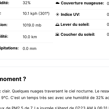
dité:
32%
☁️
Couverture nuageuse:
:
10.1 kph (301°)
☀️
Indice UV:
0
🌅
Lever du soleil:
0
ion:
1019.0 mb
🌇
Coucher du soleil:
0
ilité:
10.0 km
ipitations:
0.0 mm
 moment ?
lair. Quelques nuages traversent le ciel nocturne. Le resse
ôt 9°C. C'est un temps très sec avec une humidité de 32% a
 taux de PM2.5 de 7. La journée s'étend de 07:23 AM à 06:31