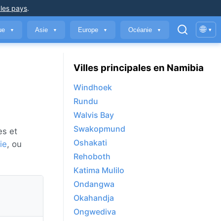
 les pays
.
🌐
que
Asie
Europe
Océanie
▾
▼
▼
▼
▼
Villes principales en Namibia
Windhoek
Rundu
Walvis Bay
Swakopmund
es et
Oshakati
ie
, ou
Rehoboth
Katima Mulilo
Ondangwa
Okahandja
Ongwediva