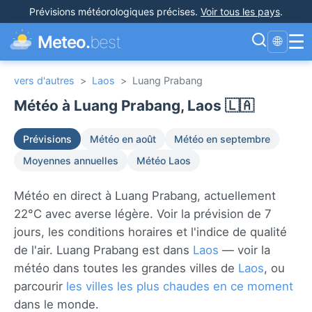
Prévisions météorologiques précises
.
Voir tous les pays
.
☰
Meteo.
best
🌐
vers d'autres
>
Laos
>
Luang Prabang
Météo à Luang Prabang, Laos 🇱🇦
Prévisions
Météo en août
Météo en septembre
Moyennes annuelles
Météo Laos
Météo en direct à Luang Prabang, actuellement
22°C avec averse légère. Voir la prévision de 7
jours, les conditions horaires et l'indice de qualité
de l'air. Luang Prabang est dans
Laos
— voir la
météo dans toutes les grandes villes de
Laos
, ou
parcourir
les villes les plus chaudes en ce moment
dans le monde.