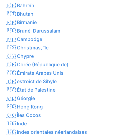
🇧🇭 Bahreïn
🇧🇹 Bhutan
🇲🇲 Birmanie
🇧🇳 Brunéi Darussalam
🇰🇭 Cambodge
🇨🇽 Christmas, île
🇨🇾 Chypre
🇰🇷 Corée (République de)
🇦🇪 Émirats Arabes Unis
🇹🇷 estroict de Sibyle
🇵🇸 État de Palestine
🇬🇪 Géorgie
🇭🇰 Hong Kong
🇨🇨 Îles Cocos
🇮🇳 Inde
🇮🇩 Indes orientales néerlandaises