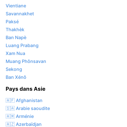
Vientiane
Savannakhet
Paksé
Thakhèk
Ban Napè
Luang Prabang
Xam Nua
Muang Phônsavan
Sekong
Ban Xénô
Pays dans Asie
🇦🇫 Afghanistan
🇸🇦 Arabie saoudite
🇦🇲 Arménie
🇦🇿 Azerbaïdjan