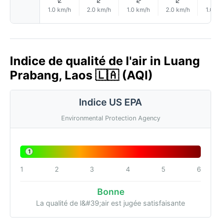
↑
↑
↑
↑
1.0 km/h
2.0 km/h
1.0 km/h
2.0 km/h
1.0 k
Indice de qualité de l'air in Luang
Prabang, Laos 🇱🇦 (AQI)
Indice US EPA
Environmental Protection Agency
1
1
2
3
4
5
6
Bonne
La qualité de l&#39;air est jugée satisfaisante