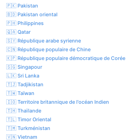
🇵🇰 Pakistan
🇧🇩 Pakistan oriental
🇵🇭 Philippines
🇶🇦 Qatar
🇸🇾 République arabe syrienne
🇨🇳 République populaire de Chine
🇰🇵 République populaire démocratique de Corée
🇸🇬 Singapour
🇱🇰 Sri Lanka
🇹🇯 Tadjikistan
🇹🇼 Taïwan
🇮🇴 Territoire britannique de l'océan Indien
🇹🇭 Thaïlande
🇹🇱 Timor Oriental
🇹🇲 Turkménistan
🇻🇳 Vietnam