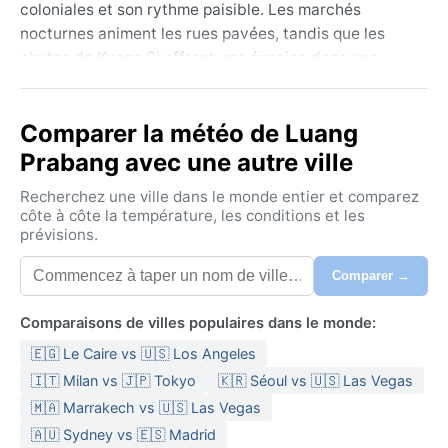
coloniales et son rythme paisible. Les marchés
nocturnes animent les rues pavées, tandis que les
chutes de Kuang Si offrent une évasion dans une
nature luxuriante. Entourée de collines verdoyantes
et de rizières, la ville respire la spiritualité – chaque
Comparer la météo de Luang
matin, les moines en robe safran parcourent les
artères pour la quête d’aumônes, un spectacle
Prabang avec une autre ville
empreint de sérénité.
Recherchez une ville dans le monde entier et comparez
Le climat de Luang Prabang est de type Aw, tropical
côte à côte la température, les conditions et les
prévisions.
de savane, avec une nette alternance entre saison
sèche et saison des pluies. De novembre à février, l’air
Comparer →
est sec et les températures agréables, oscillant
autour de 20-30°C – idéal pour des vêtements légers
Comparaisons de villes populaires dans le monde:
en coton, mais une veste légère est utile le soir. La
🇪🇬 Le Caire vs 🇺🇸 Los Angeles
saison humide, de mai à octobre, voit des averses
souvent violentes mais brèves, l’humidité grimpe à 80
🇮🇹 Milan vs 🇯🇵 Tokyo
🇰🇷 Séoul vs 🇺🇸 Las Vegas
% et le thermomètre dépasse 35°C. Un parapluie et
🇲🇦 Marrakech vs 🇺🇸 Las Vegas
des fibres respirantes s’imposent. Le printemps
🇦🇺 Sydney vs 🇪🇸 Madrid