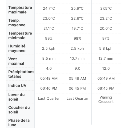
Température
24.7°C
25.9°C
27.5°C
maximale
23.0°C
22.6°C
23.2°C
Temp.
moyenne
21.1°C
19.7°C
20.0°C
Température
minimale
99%
98%
97%
Humidité
2.5 kph
2.5 kph
5.8 kph
moyenne
8.5 mm
10.7 mm
12.7 mm
Vent
maximal
4.0
9.0
12.0
Précipitations
totales
05:48 AM
05:48 AM
05:49 AM
0
Indice UV
06:46 PM
06:45 PM
06:45 PM
Lever du
Waning
Last Quarter
Last Quarter
soleil
Crescent
Coucher du
soleil
Phase de la
lune