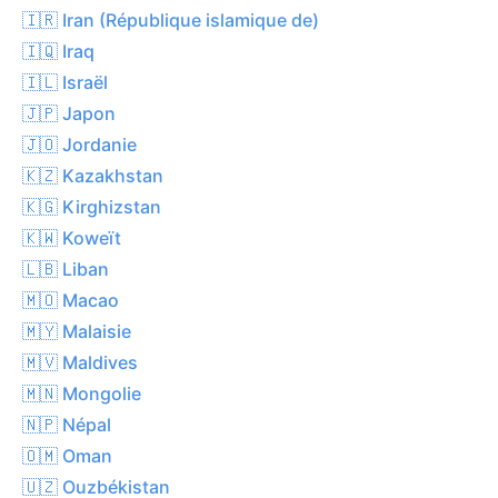
🇮🇷 Iran (République islamique de)
🇮🇶 Iraq
🇮🇱 Israël
🇯🇵 Japon
🇯🇴 Jordanie
🇰🇿 Kazakhstan
🇰🇬 Kirghizstan
🇰🇼 Koweït
🇱🇧 Liban
🇲🇴 Macao
🇲🇾 Malaisie
🇲🇻 Maldives
🇲🇳 Mongolie
🇳🇵 Népal
🇴🇲 Oman
🇺🇿 Ouzbékistan