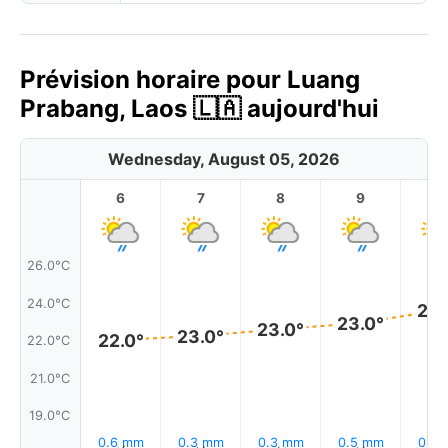
Prévision horaire pour Luang
Prabang, Laos 🇱🇦 aujourd'hui
Wednesday, August 05, 2026
6
7
8
9
1
26.0°C
24.0°C
24.
23.0°
23.0°
23.0°
22.0°
22.0°C
21.0°C
19.0°C
0.6 mm
0.3 mm
0.3 mm
0.5 mm
0.4