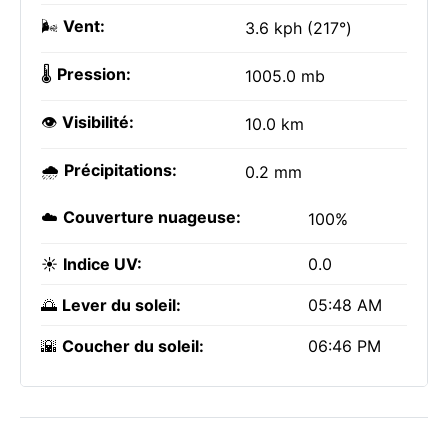
🌬️
Vent:
3.6 kph (217°)
🌡️
Pression:
1005.0 mb
👁️
Visibilité:
10.0 km
🌧️
Précipitations:
0.2 mm
☁️
Couverture nuageuse:
100%
☀️
Indice UV:
0.0
🌅
Lever du soleil:
05:48 AM
🌇
Coucher du soleil:
06:46 PM