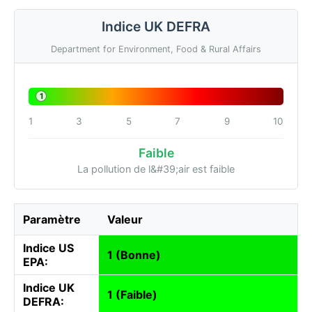
Indice UK DEFRA
Department for Environment, Food & Rural Affairs
1
1
3
5
7
9
10
Faible
La pollution de l&#39;air est faible
Paramètre
Valeur
Indice US
1 (Bonne)
EPA:
Indice UK
1 (Faible)
DEFRA: