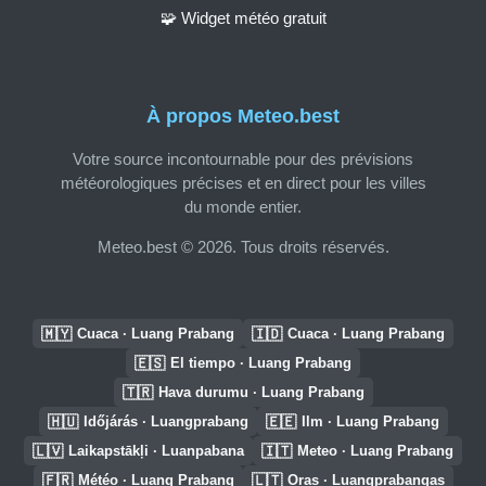
🧩 Widget météo gratuit
À propos Meteo.best
Votre source incontournable pour des prévisions
météorologiques précises et en direct pour les villes
du monde entier.
Meteo.best © 2026. Tous droits réservés.
🇲🇾
🇮🇩
Cuaca · Luang Prabang
Cuaca · Luang Prabang
🇪🇸
El tiempo · Luang Prabang
🇹🇷
Hava durumu · Luang Prabang
🇭🇺
🇪🇪
Időjárás · Luangprabang
Ilm · Luang Prabang
🇱🇻
🇮🇹
Laikapstākļi · Luanpabana
Meteo · Luang Prabang
🇫🇷
🇱🇹
Météo · Luang Prabang
Oras · Luangprabangas