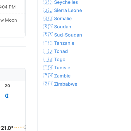
🇸🇨 Seychelles
6:04 PM
06:04 PM
🇸🇱 Sierra Leone
🇸🇴 Somalie
ew Moon
New Moon
🇸🇩 Soudan
🇸🇸 Sud-Soudan
🇹🇿 Tanzanie
🇹🇩 Tchad
🇹🇬 Togo
🇹🇳 Tunisie
🇿🇲 Zambie
🇿🇼 Zimbabwe
20
21
22
23
1
21.0°
21.0°
21.0°
20.0°