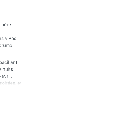
sphère
rs vives.
 brume
oscillant
s nuits
avril.
soirées, et
 matins de
 pas de
 ceux qui