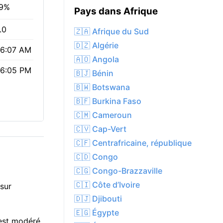
9%
Pays dans Afrique
.0
🇿🇦 Afrique du Sud
🇩🇿 Algérie
6:07 AM
🇦🇴 Angola
6:05 PM
🇧🇯 Bénin
🇧🇼 Botswana
🇧🇫 Burkina Faso
🇨🇲 Cameroun
🇨🇻 Cap-Vert
🇨🇫 Centrafricaine, république
🇨🇩 Congo
🇨🇬 Congo-Brazzaville
🇨🇮 Côte d’Ivoire
sur
🇩🇯 Djibouti
🇪🇬 Égypte
 est modéré