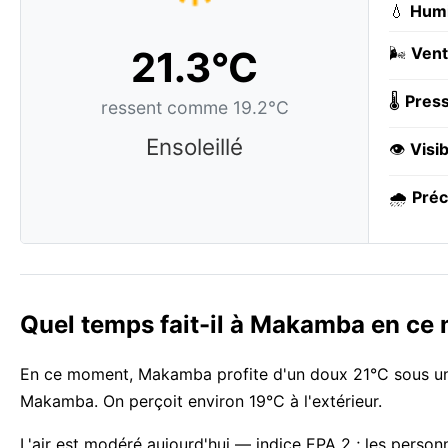
💧
Humi
21.3°C
🌬️
Vent
🌡️
Press
ressent comme 19.2°C
Ensoleillé
👁️
Visib
🌧️
Préc
Quel temps fait-il à Makamba en ce
En ce moment, Makamba profite d'un doux 21°C sous un ci
Makamba. On perçoit environ 19°C à l'extérieur.
L'air est modéré aujourd'hui — indice EPA 2 ; les person