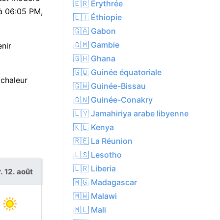
🇪🇷 Érythrée
 à 06:05 PM,
🇪🇹 Éthiopie
🇬🇦 Gabon
🇬🇲 Gambie
nir
🇬🇭 Ghana
🇬🇶 Guinée équatoriale
 chaleur
🇬🇼 Guinée-Bissau
🇬🇳 Guinée-Conakry
🇱🇾 Jamahiriya arabe libyenne
🇰🇪 Kenya
🇷🇪 La Réunion
🇱🇸 Lesotho
🇱🇷 Liberia
. 12. août
jeu. 13. août
🇲🇬 Madagascar
🇲🇼 Malawi
🇲🇱 Mali