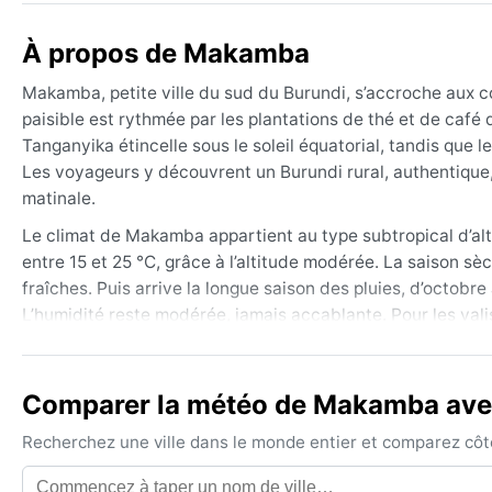
À propos de Makamba
Makamba, petite ville du sud du Burundi, s’accroche aux 
paisible est rythmée par les plantations de thé et de café q
Tanganyika étincelle sous le soleil équatorial, tandis que 
Les voyageurs y découvrent un Burundi rural, authentique,
matinale.
Le climat de Makamba appartient au type subtropical d’alt
entre 15 et 25 °C, grâce à l’altitude modérée. La saison sè
fraîches. Puis arrive la longue saison des pluies, d’octobr
L’humidité reste modérée, jamais accablante. Pour les vali
un imperméable solide pour affronter les giboulées.
Le meilleur moment pour visiter s’étend de juin à août, qu
Comparer la météo de Makamba avec 
brume dans les vallées ajoutent une touche mystérieuse 
cyclone, ni de mousson violente – mais les pluies d’avril p
Recherchez une ville dans le monde entier et comparez côte 
aiment les ciels changeants et la végétation luxuriante, l