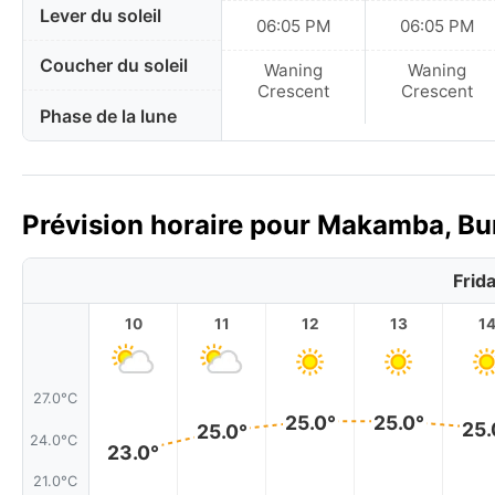
Lever du soleil
06:05 PM
06:05 PM
Coucher du soleil
Waning
Waning
Crescent
Crescent
Phase de la lune
Prévision horaire pour Makamba, Bur
Frid
10
11
12
13
1
27.0°C
25.0°
25.0°
25.
25.0°
24.0°C
23.0°
21.0°C