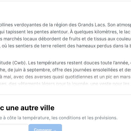
collines verdoyantes de la région des Grands Lacs. Son atmo
ui tapissent les pentes alentour. À quelques kilomètres, le lac
les marchés locaux débordent de fruits et de tissus aux couleu
 où les sentiers de terre relient des hameaux perdus dans la
itude (Cwb). Les températures restent douces toute l’année, 
che, de juin à septembre, offre des journées ensoleillées et de
e à mai, avec des averses quasi quotidiennes et un pic en mars-
ses, des vêtements légers pour la journée, une veste pour les 
and les sentiers de randonnée sont secs et le ciel dégagé. Les
une autre ville
au paysage. Aucun phénomène extrême ne menace la région –
euvent transformer les pistes en bourbiers impraticables. Pour
à côte la température, les conditions et les prévisions.
a saison humide a aussi son charme discret.
Comparer →