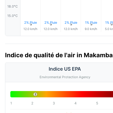
18.0°C
15.0°C
2% Pluie
2% Pluie
2% Pluie
1% Pluie
1% Pl
↑
↑
↑
↑
12.0 km/h
12.0 km/h
12.0 km/h
9.0 km/h
5.0 k
Indice de qualité de l'air in Makamba
Indice US EPA
Environmental Protection Agency
2
1
2
3
4
5