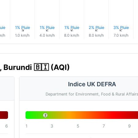
uie
1% Pluie
1% Pluie
1% Pluie
2% Pluie
3% Pluie
↑
↑
↑
↑
↑
↑
m/h
1.0 km/h
4.0 km/h
8.0 km/h
8.0 km/h
7.0 km/h
, Burundi 🇧🇮 (AQI)
Indice UK DEFRA
Department for Environment, Food & Rural Affair
2
6
1
3
5
7
9