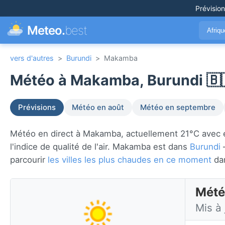
Prévisio
Meteo.
best
Afriq
vers d'autres
>
Burundi
>
Makamba
Météo à Makamba, Burundi 🇧
Prévisions
Météo en août
Météo en septembre
Météo en direct à Makamba, actuellement 21°C avec enso
l'indice de qualité de l'air. Makamba est dans
Burundi
—
parcourir
les villes les plus chaudes en ce moment
da
Mété
Mis à 