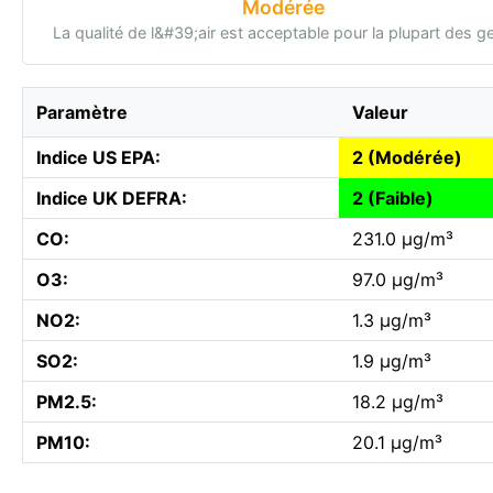
Modérée
La qualité de l&#39;air est acceptable pour la plupart des g
Paramètre
Valeur
Indice US EPA:
2 (Modérée)
Indice UK DEFRA:
2 (Faible)
CO:
231.0 µg/m³
O3:
97.0 µg/m³
NO2:
1.3 µg/m³
SO2:
1.9 µg/m³
PM2.5:
18.2 µg/m³
PM10:
20.1 µg/m³