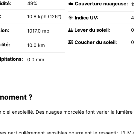
dité:
49%
☁️
Couverture nuageuse:
1
:
10.8 kph (126°)
☀️
Indice UV:
4
🌅
Lever du soleil:
0
ion:
1017.0 mb
🌇
Coucher du soleil:
0
ilité:
10.0 km
ipitations:
0.0 mm
 moment ?
el ensoleillé. Des nuages morcelés font varier la lumière 
nes particulièrement sensibles pourraient le ressentir. L'UV