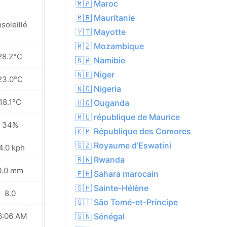
🇲🇦 Maroc
🇲🇷 Mauritanie
soleillé
Ensoleillé
🇾🇹 Mayotte
🇲🇿 Mozambique
28.2°C
26.5°C
🇳🇦 Namibie
🇳🇪 Niger
23.0°C
21.7°C
🇳🇬 Nigeria
18.1°C
18.2°C
🇺🇬 Ouganda
🇲🇺 république de Maurice
34%
39%
🇰🇲 République des Comores
🇸🇿 Royaume d’Eswatini
4.0 kph
19.8 kph
🇷🇼 Rwanda
0.0 mm
0.0 mm
🇪🇭 Sahara marocain
🇸🇭 Sainte-Hélène
8.0
8.0
🇸🇹 São Tomé-et-Príncipe
6:06 AM
06:06 AM
🇸🇳 Sénégal