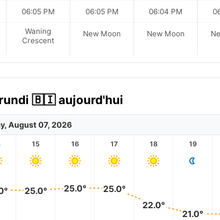
06:05 PM
06:05 PM
06:04 PM
0
Waning
New Moon
New Moon
N
Crescent
undi 🇧🇮 aujourd'hui
ay, August 07, 2026
4
15
16
17
18
19
25.0°
25.0°
0°
25.0°
22.0°
21.0°