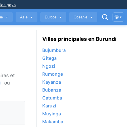
 les pays
.
🌐
que
Asie
Europe
Océanie
▾
▼
▼
▼
▼
Villes principales en Burundi
Bujumbura
Gitega
Ngozi
Rumonge
ires et
Kayanza
i
, ou
Bubanza
Gatumba
Karuzi
Muyinga
Makamba