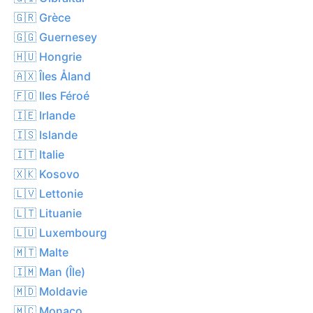
🇬🇷 Grèce
🇬🇬 Guernesey
🇭🇺 Hongrie
🇦🇽 Îles Åland
🇫🇴 Iles Féroé
🇮🇪 Irlande
🇮🇸 Islande
🇮🇹 Italie
🇽🇰 Kosovo
🇱🇻 Lettonie
🇱🇹 Lituanie
🇱🇺 Luxembourg
🇲🇹 Malte
🇮🇲 Man (Île)
🇲🇩 Moldavie
🇲🇨 Monaco