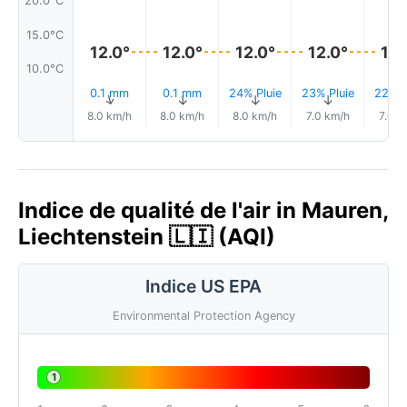
20.0°C
15.0°C
12.0°
12.0°
12.0°
12.0°
12.
10.0°C
0.1 mm
0.1 mm
24% Pluie
23% Pluie
22% P
↑
↑
↑
↑
↑
8.0 km/h
8.0 km/h
8.0 km/h
7.0 km/h
7.0 k
Indice de qualité de l'air in Mauren,
Liechtenstein 🇱🇮 (AQI)
Indice US EPA
Environmental Protection Agency
1