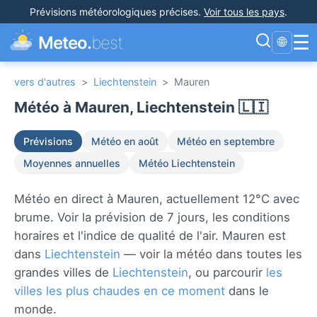
Prévisions météorologiques précises
.
Voir tous les pays
.
☰
Meteo.
best
🌐
vers d'autres
>
Liechtenstein
>
Mauren
Météo à Mauren, Liechtenstein 🇱🇮
Prévisions
Météo en août
Météo en septembre
Moyennes annuelles
Météo Liechtenstein
Météo en direct à Mauren, actuellement 12°C avec
brume. Voir la prévision de 7 jours, les conditions
horaires et l'indice de qualité de l'air. Mauren est
dans
Liechtenstein
— voir la météo dans toutes les
grandes villes de
Liechtenstein
, ou parcourir
les
villes les plus chaudes en ce moment
dans le
monde.