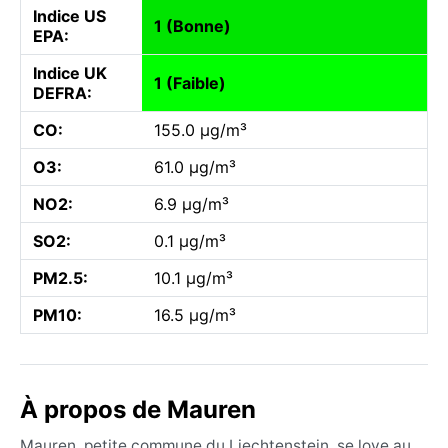
Indice US
1 (Bonne)
EPA:
Indice UK
1 (Faible)
DEFRA:
CO:
155.0 µg/m³
O3:
61.0 µg/m³
NO2:
6.9 µg/m³
SO2:
0.1 µg/m³
PM2.5:
10.1 µg/m³
PM10:
16.5 µg/m³
À propos de Mauren
Mauren, petite commune du Liechtenstein, se love au