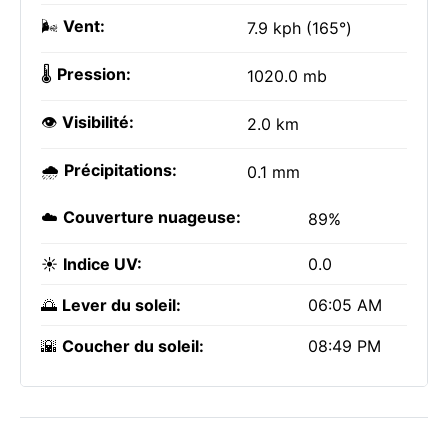
🌬️
Vent:
7.9 kph (165°)
🌡️
Pression:
1020.0 mb
👁️
Visibilité:
2.0 km
🌧️
Précipitations:
0.1 mm
☁️
Couverture nuageuse:
89%
☀️
Indice UV:
0.0
🌅
Lever du soleil:
06:05 AM
🌇
Coucher du soleil:
08:49 PM