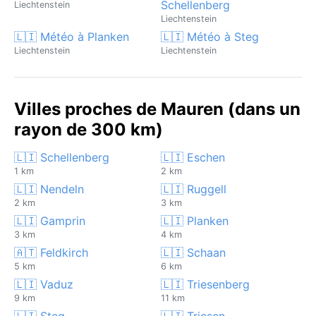
Schellenberg
Liechtenstein
Liechtenstein
🇱🇮 Météo à Planken
🇱🇮 Météo à Steg
Liechtenstein
Liechtenstein
Villes proches de Mauren (dans un
rayon de 300 km)
🇱🇮 Schellenberg
🇱🇮 Eschen
1 km
2 km
🇱🇮 Nendeln
🇱🇮 Ruggell
2 km
3 km
🇱🇮 Gamprin
🇱🇮 Planken
3 km
4 km
🇦🇹 Feldkirch
🇱🇮 Schaan
5 km
6 km
🇱🇮 Vaduz
🇱🇮 Triesenberg
9 km
11 km
🇱🇮 Steg
🇱🇮 Triesen