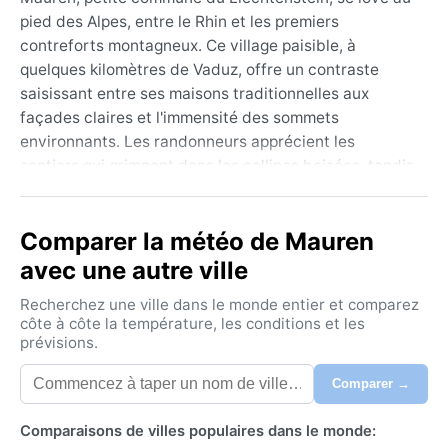
pied des Alpes, entre le Rhin et les premiers
contreforts montagneux. Ce village paisible, à
quelques kilomètres de Vaduz, offre un contraste
saisissant entre ses maisons traditionnelles aux
façades claires et l'immensité des sommets
environnants. Les randonneurs apprécient les
sentiers qui grimpent dans les collines boisées, tandis
que la vallée du Rhin, fertile et verdoyante, rappelle la
douceur de vivre de cette principauté alpine. Loin du
Comparer la météo de Mauren
tumulte des grandes cités, Mauren respire le calme et
la proximité avec une nature préservée.
avec une autre ville
Le climat de Mauren est océanique (Köppen Cfb),
Recherchez une ville dans le monde entier et comparez
tempéré par l'altitude et la proximité des Alpes. Les
côte à côte la température, les conditions et les
prévisions.
étés sont doux, avec des maximales autour de 22 °C
en juillet, et les hivers froids mais rarement rigoureux,
Comparer →
les températures oscillant autour de 0 °C en janvier.
Les précipitations sont régulières toute l'année, avec
Comparaisons de villes populaires dans le monde:
un pic en été dû aux orages fréquents, et l'humidité