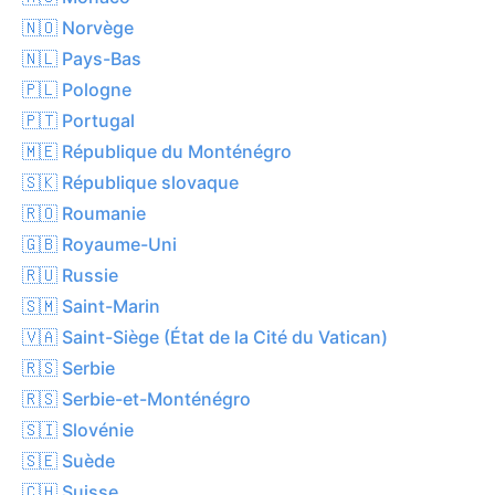
🇳🇴 Norvège
🇳🇱 Pays-Bas
🇵🇱 Pologne
🇵🇹 Portugal
🇲🇪 République du Monténégro
🇸🇰 République slovaque
🇷🇴 Roumanie
🇬🇧 Royaume-Uni
🇷🇺 Russie
🇸🇲 Saint-Marin
🇻🇦 Saint-Siège (État de la Cité du Vatican)
🇷🇸 Serbie
🇷🇸 Serbie-et-Monténégro
🇸🇮 Slovénie
🇸🇪 Suède
🇨🇭 Suisse