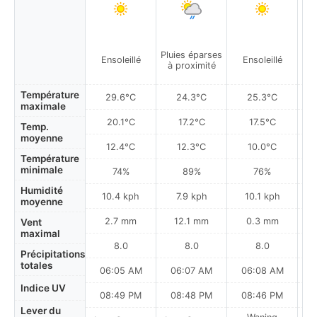
Pluies éparses
Ensoleillé
Ensoleillé
à proximité
Température
29.6°C
24.3°C
25.3°C
maximale
20.1°C
17.2°C
17.5°C
Temp.
moyenne
12.4°C
12.3°C
10.0°C
Température
minimale
74%
89%
76%
Humidité
10.4 kph
7.9 kph
10.1 kph
moyenne
2.7 mm
12.1 mm
0.3 mm
Vent
maximal
8.0
8.0
8.0
Précipitations
totales
06:05 AM
06:07 AM
06:08 AM
0
Indice UV
08:49 PM
08:48 PM
08:46 PM
Lever du