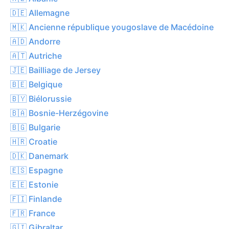
🇩🇪 Allemagne
🇲🇰 Ancienne république yougoslave de Macédoine
🇦🇩 Andorre
🇦🇹 Autriche
🇯🇪 Bailliage de Jersey
🇧🇪 Belgique
🇧🇾 Biélorussie
🇧🇦 Bosnie-Herzégovine
🇧🇬 Bulgarie
🇭🇷 Croatie
🇩🇰 Danemark
🇪🇸 Espagne
🇪🇪 Estonie
🇫🇮 Finlande
🇫🇷 France
🇬🇮 Gibraltar