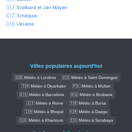
🇸🇯 Svalbard et Jan Mayen
🇨🇿 Tchéquie
🇺🇦 Ukraine
Villes populaires aujourd'hui
🇬🇧 Météo à Londres
🇩🇴 Météo à Saint Domingue
🇹🇷 Météo à Diyarbakır
🇵🇰 Météo à Multan
🇪🇸 Météo à Barcelone
🇦🇺 Météo à Brisbane
🇮🇹 Météo à Rome
🇹🇷 Météo à Bursa
🇮🇳 Météo à Bhopal
🇰🇷 Météo à Daegu
🇸🇩 Météo à Khartoum
🇮🇩 Météo à Surabaya