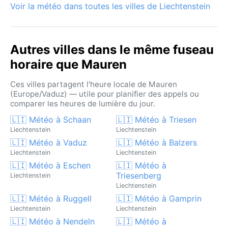
vallée, créant une atmosphère ouatée avant que le
Voir la météo dans toutes les villes de Liechtenstein
soleil ne perce. Les chutes de neige sont fréquentes
de décembre à mars, transformant Mauren en un
décor paisible mais exigeant pour les transports.
Autres villes dans le même fuseau
horaire que Mauren
Ces villes partagent l'heure locale de Mauren
(Europe/Vaduz) — utile pour planifier des appels ou
comparer les heures de lumière du jour.
🇱🇮 Météo à Schaan
🇱🇮 Météo à Triesen
Liechtenstein
Liechtenstein
🇱🇮 Météo à Vaduz
🇱🇮 Météo à Balzers
Liechtenstein
Liechtenstein
🇱🇮 Météo à Eschen
🇱🇮 Météo à
Triesenberg
Liechtenstein
Liechtenstein
🇱🇮 Météo à Ruggell
🇱🇮 Météo à Gamprin
Liechtenstein
Liechtenstein
🇱🇮 Météo à Nendeln
🇱🇮 Météo à