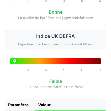
1
2
3
4
5
6
Bonne
La qualité de l&#39;air est jugée satisfaisante
Indice UK DEFRA
Department for Environment, Food & Rural Affairs
1
1
3
5
7
9
10
Faible
La pollution de l&#39;air est faible
Paramètre
Valeur