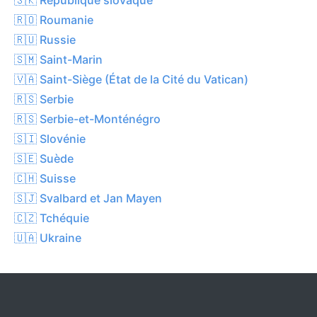
🇷🇴 Roumanie
🇷🇺 Russie
🇸🇲 Saint-Marin
🇻🇦 Saint-Siège (État de la Cité du Vatican)
🇷🇸 Serbie
🇷🇸 Serbie-et-Monténégro
🇸🇮 Slovénie
🇸🇪 Suède
🇨🇭 Suisse
🇸🇯 Svalbard et Jan Mayen
🇨🇿 Tchéquie
🇺🇦 Ukraine