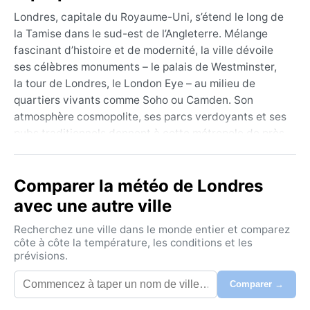
Londres, capitale du Royaume-Uni, s’étend le long de
la Tamise dans le sud-est de l’Angleterre. Mélange
fascinant d’histoire et de modernité, la ville dévoile
ses célèbres monuments – le palais de Westminster,
la tour de Londres, le London Eye – au milieu de
quartiers vivants comme Soho ou Camden. Son
atmosphère cosmopolite, ses parcs verdoyants et ses
pubs traditionnels donnent à cette métropole de près
de neuf millions d’habitants un charme unique, où
l’agitation citadine côtoie des coins paisibles au bord
Comparer la météo de Londres
du fleuve.
avec une autre ville
Sous la classification climatique Cfb (océanique),
Londres connaît des étés doux, avec des maximales
Recherchez une ville dans le monde entier et comparez
autour de 20–23 °C en juillet et août, et des hivers
côte à côte la température, les conditions et les
prévisions.
frais mais rarement glacials, les températures
tournant autour de 2–8 °C en janvier. Les
Comparer →
précipitations sont réparties toute l’année, sans
saison sèche marquée ; l’humidité est souvent élevée,