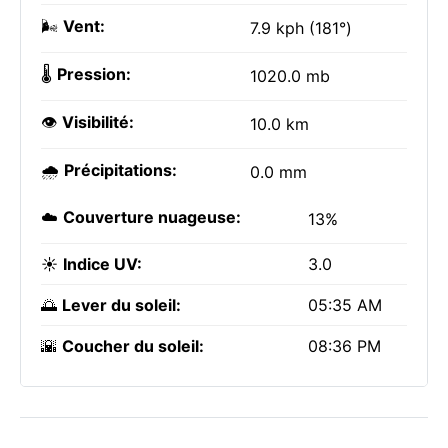
🌬️
Vent:
7.9 kph (181°)
🌡️
Pression:
1020.0 mb
👁️
Visibilité:
10.0 km
🌧️
Précipitations:
0.0 mm
☁️
Couverture nuageuse:
13%
☀️
Indice UV:
3.0
🌅
Lever du soleil:
05:35 AM
🌇
Coucher du soleil:
08:36 PM