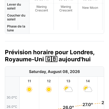
Lever du
Waning
Waning
New Moon
N
soleil
Crescent
Crescent
Coucher du
soleil
Phase de la
lune
Prévision horaire pour Londres,
Royaume-Uni 🇬🇧 aujourd'hui
Saturday, August 08, 2026
11
12
13
14
1
30.0°C
28.
27.0°
26.0°C
26.0°