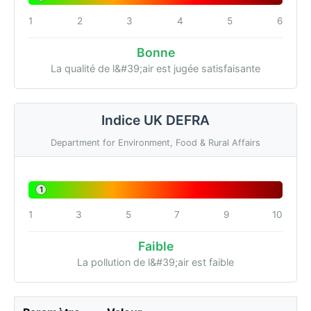
1
2
3
4
5
6
Bonne
La qualité de l&#39;air est jugée satisfaisante
Indice UK DEFRA
Department for Environment, Food & Rural Affairs
1
1
3
5
7
9
10
Faible
La pollution de l&#39;air est faible