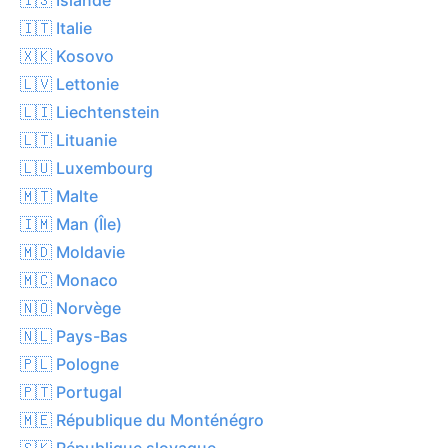
🇮🇹 Italie
🇽🇰 Kosovo
🇱🇻 Lettonie
🇱🇮 Liechtenstein
🇱🇹 Lituanie
🇱🇺 Luxembourg
🇲🇹 Malte
🇮🇲 Man (Île)
🇲🇩 Moldavie
🇲🇨 Monaco
🇳🇴 Norvège
🇳🇱 Pays-Bas
🇵🇱 Pologne
🇵🇹 Portugal
🇲🇪 République du Monténégro
🇸🇰 République slovaque