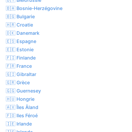
🇧🇦 Bosnie-Herzégovine
🇧🇬 Bulgarie
🇭🇷 Croatie
🇩🇰 Danemark
🇪🇸 Espagne
🇪🇪 Estonie
🇫🇮 Finlande
🇫🇷 France
🇬🇮 Gibraltar
🇬🇷 Grèce
🇬🇬 Guernesey
🇭🇺 Hongrie
🇦🇽 Îles Åland
🇫🇴 Iles Féroé
🇮🇪 Irlande
🇮🇸 Islande