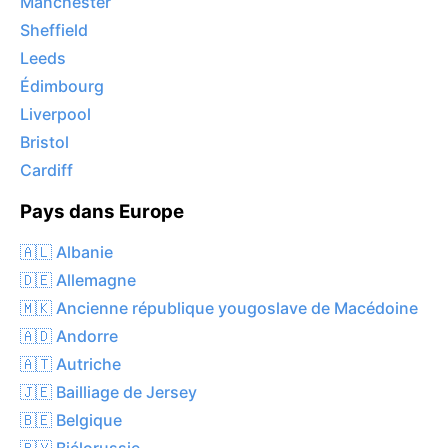
Manchester
Sheffield
Leeds
Édimbourg
Liverpool
Bristol
Cardiff
Pays dans Europe
🇦🇱 Albanie
🇩🇪 Allemagne
🇲🇰 Ancienne république yougoslave de Macédoine
🇦🇩 Andorre
🇦🇹 Autriche
🇯🇪 Bailliage de Jersey
🇧🇪 Belgique
🇧🇾 Biélorussie