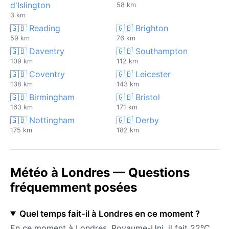
d'Islington
58 km
3 km
🇬🇧 Reading
🇬🇧 Brighton
59 km
76 km
🇬🇧 Daventry
🇬🇧 Southampton
109 km
112 km
🇬🇧 Coventry
🇬🇧 Leicester
138 km
143 km
🇬🇧 Birmingham
🇬🇧 Bristol
163 km
171 km
🇬🇧 Nottingham
🇬🇧 Derby
175 km
182 km
Météo à Londres — Questions
fréquemment posées
Quel temps fait-il à Londres en ce moment ?
En ce moment à Londres, Royaume-Uni, il fait 22°C