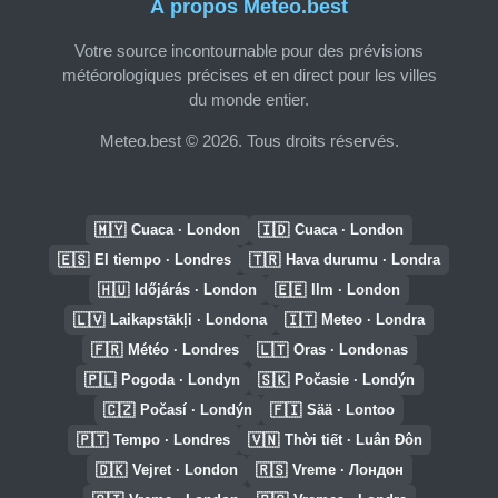
À propos Meteo.best
Votre source incontournable pour des prévisions
météorologiques précises et en direct pour les villes
du monde entier.
Meteo.best © 2026. Tous droits réservés.
🇲🇾
🇮🇩
Cuaca · London
Cuaca · London
🇪🇸
🇹🇷
El tiempo · Londres
Hava durumu · Londra
🇭🇺
🇪🇪
Időjárás · London
Ilm · London
🇱🇻
🇮🇹
Laikapstākļi · Londona
Meteo · Londra
🇫🇷
🇱🇹
Météo · Londres
Oras · Londonas
🇵🇱
🇸🇰
Pogoda · Londyn
Počasie · Londýn
🇨🇿
🇫🇮
Počasí · Londýn
Sää · Lontoo
🇵🇹
🇻🇳
Tempo · Londres
Thời tiết · Luân Đôn
🇩🇰
🇷🇸
Vejret · London
Vreme · Лондон