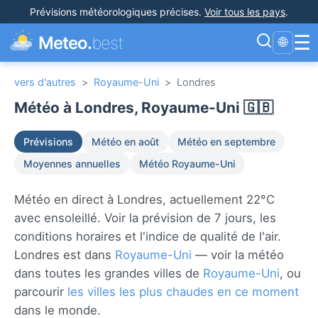
Prévisions météorologiques précises
.
Voir tous les pays
.
☰
Meteo.
best
🌐
vers d'autres
>
Royaume-Uni
>
Londres
Météo à Londres, Royaume-Uni 🇬🇧
Prévisions
Météo en août
Météo en septembre
Moyennes annuelles
Météo Royaume-Uni
Météo en direct à Londres, actuellement 22°C
avec ensoleillé. Voir la prévision de 7 jours, les
conditions horaires et l'indice de qualité de l'air.
Londres est dans
Royaume-Uni
— voir la météo
dans toutes les grandes villes de
Royaume-Uni
, ou
parcourir
les villes les plus chaudes en ce moment
dans le monde.