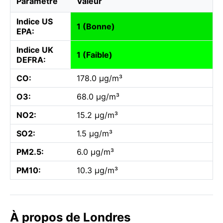
Paramètre
Valeur
Indice US
1 (Bonne)
EPA:
Indice UK
1 (Faible)
DEFRA:
CO:
178.0 µg/m³
O3:
68.0 µg/m³
NO2:
15.2 µg/m³
SO2:
1.5 µg/m³
PM2.5:
6.0 µg/m³
PM10:
10.3 µg/m³
À propos de Londres