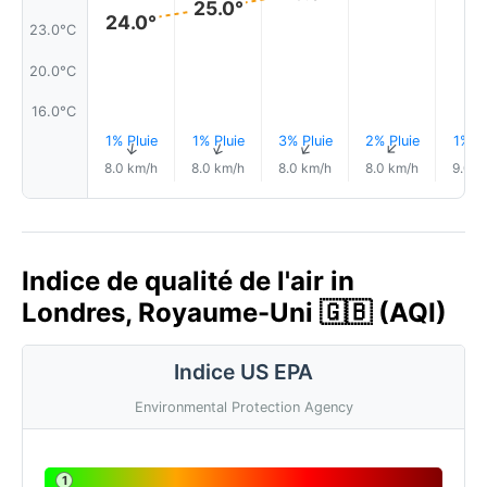
25.0°
24.0°
23.0°C
20.0°C
16.0°C
1% Pluie
1% Pluie
3% Pluie
2% Pluie
1% Pl
↑
↑
↑
↑
8.0 km/h
8.0 km/h
8.0 km/h
8.0 km/h
9.0 k
Indice de qualité de l'air in
Londres, Royaume-Uni 🇬🇧 (AQI)
Indice US EPA
Environmental Protection Agency
1