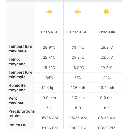
Ensoleillé
Ensoleillé
Ensoleillé
Température
28.9°C
33.4°C
29.3°C
maximale
22.4°C
25.9°C
23.6°C
Temp.
moyenne
16.3°C
18.5°C
19.2°C
Température
minimale
34%
27%
45%
Humidité
14.4 kph
17.6 kph
16.9 kph
moyenne
0.0 mm
0.0 mm
0.0 mm
Vent
maximal
6.0
6.0
6.0
Précipitations
totales
05:35 AM
05:36 AM
05:38 AM
0
Indice UV
08:36 PM
08:35 PM
08:33 PM