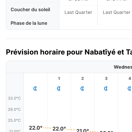
Coucher du soleil
Last Quarter
Last Quarter
Phase de la lune
Prévision horaire pour Nabatîyé et T
Wednes
1
2
3
4
33.0°C
29.0°C
25.0°C
22.0°
22.0°
21.0°
21.0°C