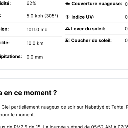
dité:
62%
☁️
Couverture nuageuse:
:
5.0 kph (305°)
☀️
Indice UV:
0
🌅
Lever du soleil:
0
ion:
1011.0 mb
🌇
Coucher du soleil:
0
ilité:
10.0 km
ipitations:
0.0 mm
ta en ce moment ?
. Ciel partiellement nuageux ce soir sur Nabatîyé et Tahta. 
f pour le moment.
e taux de PM2.5 de 15. La journée s'étend de 05:52 AM à 07: