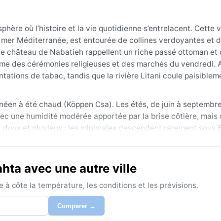
ère où l’histoire et la vie quotidienne s’entrelacent. Cette vi
a mer Méditerranée, est entourée de collines verdoyantes et
le château de Nabatieh rappellent un riche passé ottoman et 
thme des cérémonies religieuses et des marchés du vendredi. Au
ations de tabac, tandis que la rivière Litani coule paisiblem
néen à été chaud (Köppen Csa). Les étés, de juin à septembre
ec une humidité modérée apportée par la brise côtière, mais 
 doux et pluvieux : les minimales descendent rarement sous 6 
ntrées sur cette saison. Le printemps et l’automne offrent de
ers et un chapeau suffisent en été, tandis qu’un coupe-vent
er.
hta avec une autre ville
mps (avril-mai) ou l’automne (octobre-novembre), quand les
à côte la température, les conditions et les prévisions.
. Le phénomène notable reste le sirocco, ce vent chaud et p
s au printemps et en automne, portant une brume ocre et fais
Comparer →
er sont fréquentes dans les vallées, mais la neige est rare e