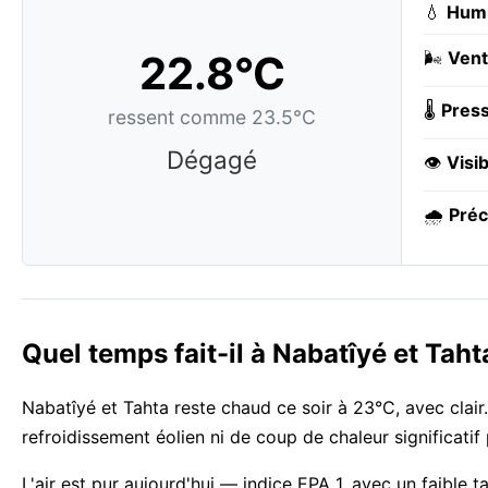
💧
Humi
22.8°C
🌬️
Vent
🌡️
Press
ressent comme 23.5°C
Dégagé
👁️
Visib
🌧️
Préc
Quel temps fait-il à Nabatîyé et Tah
Nabatîyé et Tahta reste chaud ce soir à 23°C, avec clair
refroidissement éolien ni de coup de chaleur significati
L'air est pur aujourd'hui — indice EPA 1, avec un faibl