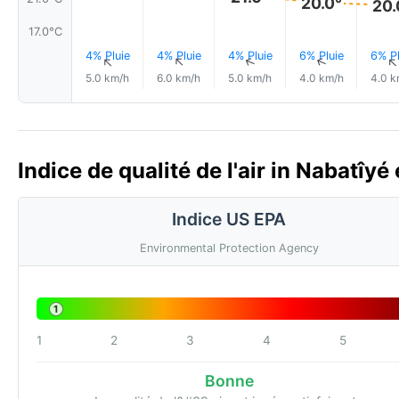
20.0°
20.
17.0°C
4% Pluie
4% Pluie
4% Pluie
6% Pluie
6% Pl
↑
↑
↑
↑
5.0 km/h
6.0 km/h
5.0 km/h
4.0 km/h
4.0 k
Indice de qualité de l'air in Nabatîyé
Indice US EPA
Environmental Protection Agency
1
1
2
3
4
5
Bonne