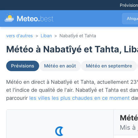
Prévisio
Meteo.
best
Afriq
vers d'autres
>
Liban
>
Nabatîyé et Tahta
Météo à Nabatîyé et Tahta, Lib
Prévisions
Météo en août
Météo en septembre
Météo en direct à Nabatîyé et Tahta, actuellement 23°C
et l'indice de qualité de l'air. Nabatîyé et Tahta est da
parcourir
les villes les plus chaudes en ce moment
da
Météo
Mis à 