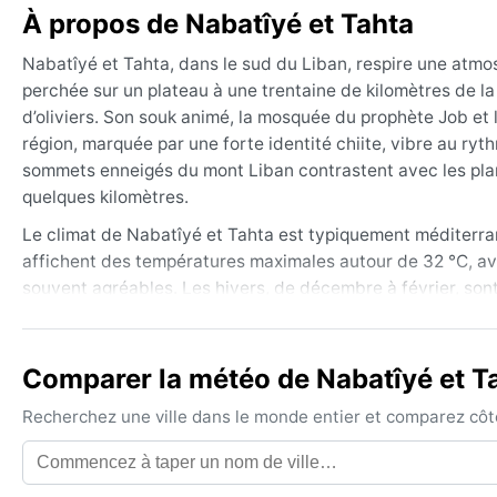
À propos de Nabatîyé et Tahta
Nabatîyé et Tahta, dans le sud du Liban, respire une atmosph
perchée sur un plateau à une trentaine de kilomètres de l
d’oliviers. Son souk animé, la mosquée du prophète Job et 
région, marquée par une forte identité chiite, vibre au ry
sommets enneigés du mont Liban contrastent avec les plant
quelques kilomètres.
Le climat de Nabatîyé et Tahta est typiquement méditerra
affichent des températures maximales autour de 32 °C, av
souvent agréables. Les hivers, de décembre à février, sont
précipitations annuelles atteignent environ 800 mm, conce
tièdes et lumineuses. Pour les bagages, des vêtements lég
imperméable et une veste légère sont recommandés en hiv
Comparer la météo de Nabatîyé et Ta
La meilleure période pour profiter du climat est le printe
Recherchez une ville dans le monde entier et comparez côte 
températures sont douces et les paysages fleuris ou dorés
venu d’Égypte ou d’Arabie, qui peut souffler quelques jour
le thermomètre au-delà de 35 °C. Les brumes matinales d’hiv