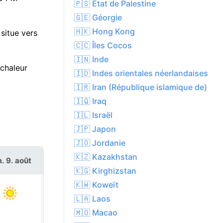
🇵🇸 État de Palestine
🇬🇪 Géorgie
🇭🇰 Hong Kong
situe vers
🇨🇨 Îles Cocos
🇮🇳 Inde
 chaleur
🇮🇩 Indes orientales néerlandaises
🇮🇷 Iran (République islamique de)
🇮🇶 Iraq
🇮🇱 Israël
🇯🇵 Japon
🇯🇴 Jordanie
🇰🇿 Kazakhstan
. 9. août
lun. 10. août
🇰🇬 Kirghizstan
🇰🇼 Koweït
🇱🇦 Laos
🇲🇴 Macao