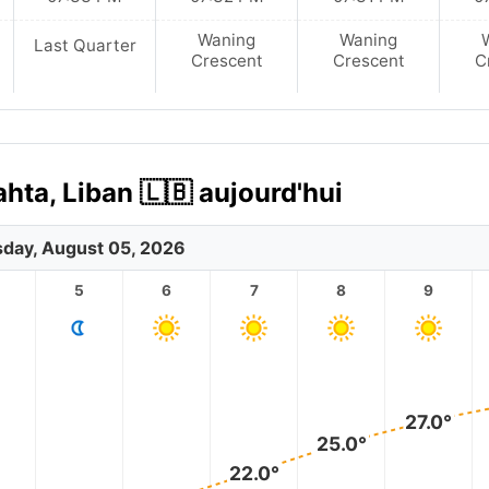
Waning
Waning
Last Quarter
Crescent
Crescent
C
ahta, Liban 🇱🇧 aujourd'hui
day, August 05, 2026
5
6
7
8
9
27.0°
25.0°
22.0°