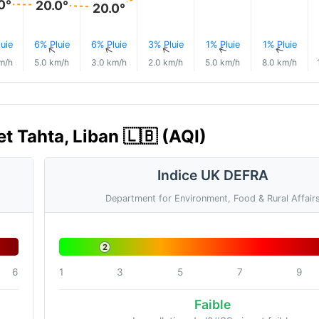
0°
20.0°
20.0°
uie
6% Pluie
6% Pluie
3% Pluie
1% Pluie
1% Pluie
↑
↑
↑
↑
↑
↑
m/h
5.0 km/h
3.0 km/h
2.0 km/h
5.0 km/h
8.0 km/h
 et Tahta, Liban 🇱🇧 (AQI)
Indice UK DEFRA
Department for Environment, Food & Rural Affair
2
6
1
3
5
7
9
Faible