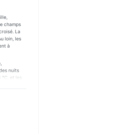
lle,
 de champs
croisé. La
 loin, les
ent à
,
des nuits
°C, et les
s journées
oussiéreux
ant grimper
n ville,