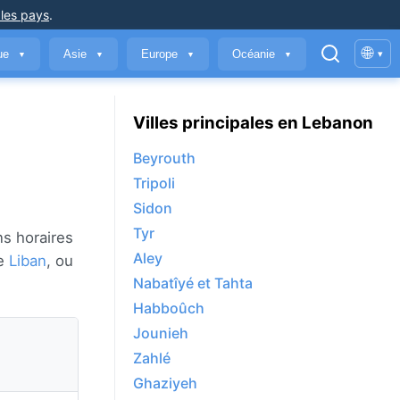
 les pays
.
🌐
que
Asie
Europe
Océanie
▾
▼
▼
▼
▼
Villes principales en Lebanon
Beyrouth
Tripoli
Sidon
Tyr
ns horaires
Aley
de
Liban
, ou
Nabatîyé et Tahta
Habboûch
Jounieh
Zahlé
Ghaziyeh