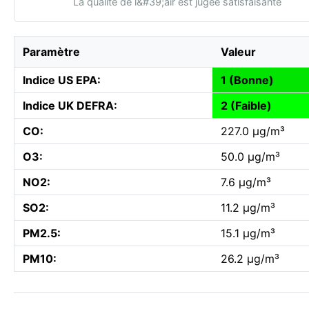
La qualité de l&#39;air est jugée satisfaisante
Paramètre
Valeur
Indice US EPA:
1 (Bonne)
Indice UK DEFRA:
2 (Faible)
CO:
227.0 µg/m³
O3:
50.0 µg/m³
NO2:
7.6 µg/m³
SO2:
11.2 µg/m³
PM2.5:
15.1 µg/m³
PM10:
26.2 µg/m³