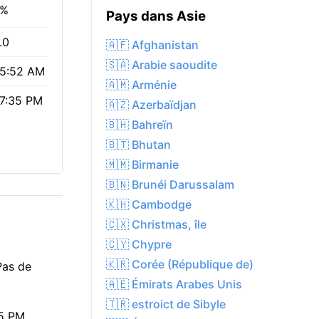
0%
Pays dans Asie
.0
🇦🇫 Afghanistan
🇸🇦 Arabie saoudite
5:52 AM
🇦🇲 Arménie
7:35 PM
🇦🇿 Azerbaïdjan
🇧🇭 Bahreïn
🇧🇹 Bhutan
🇲🇲 Birmanie
🇧🇳 Brunéi Darussalam
🇰🇭 Cambodge
🇨🇽 Christmas, île
🇨🇾 Chypre
🇰🇷 Corée (République de)
Pas de
🇦🇪 Émirats Arabes Unis
🇹🇷 estroict de Sibyle
35 PM