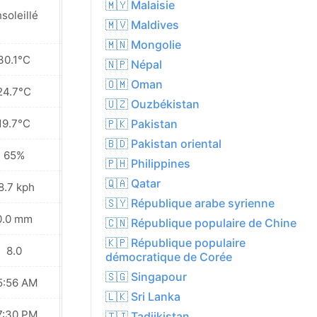
🇲🇾 Malaisie
soleillé
Ensoleillé
🇲🇻 Maldives
🇲🇳 Mongolie
30.1°C
33.3°C
🇳🇵 Népal
🇴🇲 Oman
24.7°C
27.0°C
🇺🇿 Ouzbékistan
19.7°C
21.0°C
🇵🇰 Pakistan
🇧🇩 Pakistan oriental
65%
50%
🇵🇭 Philippines
🇶🇦 Qatar
8.7 kph
17.6 kph
🇸🇾 République arabe syrienne
0.0 mm
0.0 mm
🇨🇳 République populaire de Chine
🇰🇵 République populaire
8.0
8.0
démocratique de Corée
🇸🇬 Singapour
5:56 AM
05:57 AM
🇱🇰 Sri Lanka
7:30 PM
07:29 PM
🇹🇯 Tadjikistan