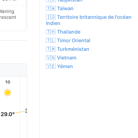
🇹🇼 Taïwan
Waning
New Moon
🇮🇴 Territoire britannique de l'océan
rescent
Indien
🇹🇭 Thaïlande
🇹🇱 Timor Oriental
🇹🇲 Turkménistan
🇻🇳 Vietnam
🇾🇪 Yémen
10
11
12
13
14
15
32.0°
31.0°
31.0°
31.0°
30.0°
29.0°