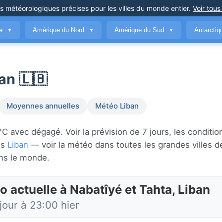
ns météorologiques précises
pour les villes du monde entier
.
Voir tous
ue
Amérique du Nord
Amérique du Sud
Antarcti
▼
▼
▼
an 🇱🇧
Moyennes annuelles
Météo Liban
 avec dégagé. Voir la prévision de 7 jours, les conditio
ns
Liban
— voir la météo dans toutes les grandes villes 
ns le monde.
 actuelle à Nabatîyé et Tahta, Liban
jour à 23:00 hier