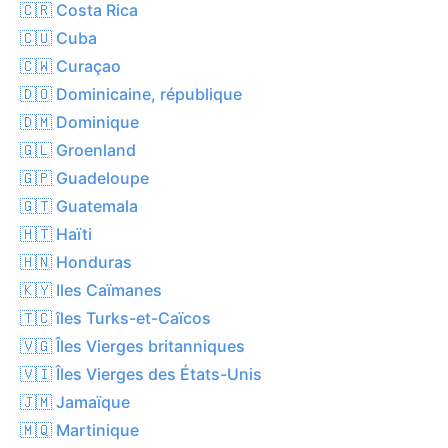
🇨🇷 Costa Rica
🇨🇺 Cuba
🇨🇼 Curaçao
🇩🇴 Dominicaine, république
🇩🇲 Dominique
🇬🇱 Groenland
🇬🇵 Guadeloupe
🇬🇹 Guatemala
🇭🇹 Haïti
🇭🇳 Honduras
🇰🇾 Iles Caïmanes
🇹🇨 îles Turks-et-Caïcos
🇻🇬 Îles Vierges britanniques
🇻🇮 Îles Vierges des États-Unis
🇯🇲 Jamaïque
🇲🇶 Martinique