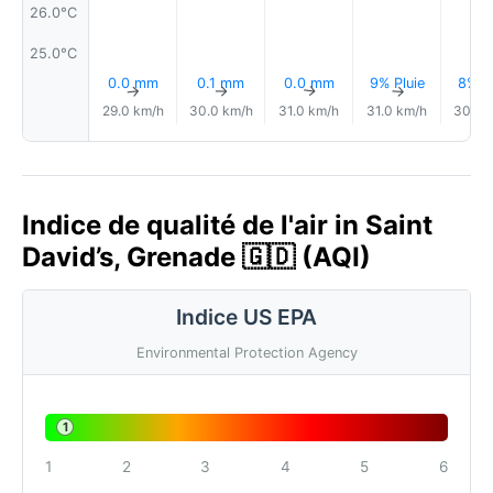
26.0°C
25.0°C
0.0 mm
0.1 mm
0.0 mm
9% Pluie
8% Pl
↑
↑
↑
↑
29.0 km/h
30.0 km/h
31.0 km/h
31.0 km/h
30.0 
Indice de qualité de l'air in Saint
David’s, Grenade 🇬🇩 (AQI)
Indice US EPA
Environmental Protection Agency
1
1
2
3
4
5
6