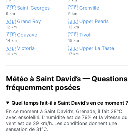
7 km
7 km
🇬🇩 Saint-Georges
🇬🇩 Grenville
9 km
9 km
🇬🇩 Grand Roy
🇬🇩 Upper Pearls
12 km
13 km
🇬🇩 Gouyave
🇬🇩 Tivoli
14 km
15 km
🇬🇩 Victoria
🇬🇩 Upper La Taste
16 km
17 km
Météo à Saint David’s — Questions
fréquemment posées
Quel temps fait-il à Saint David’s en ce moment ?
En ce moment à Saint David’s, Grenade, il fait 28°C
avec ensoleillé. L'humidité est de 79% et la vitesse du
vent est de 29 km/h. Les conditions donnent une
sensation de 31°C.