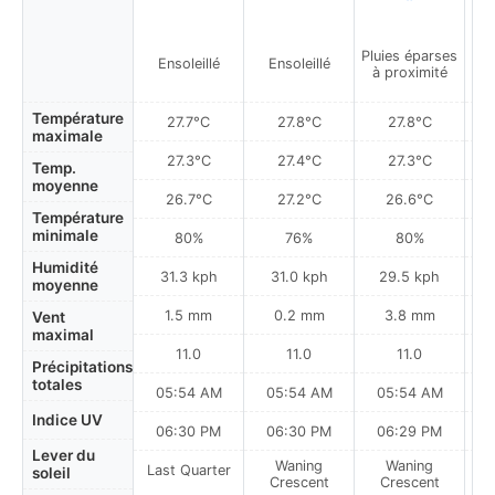
Pluies éparses
Ensoleillé
Ensoleillé
à proximité
Température
27.7°C
27.8°C
27.8°C
maximale
27.3°C
27.4°C
27.3°C
Temp.
moyenne
26.7°C
27.2°C
26.6°C
Température
minimale
80%
76%
80%
Humidité
31.3 kph
31.0 kph
29.5 kph
moyenne
1.5 mm
0.2 mm
3.8 mm
Vent
maximal
11.0
11.0
11.0
Précipitations
totales
05:54 AM
05:54 AM
05:54 AM
0
Indice UV
06:30 PM
06:30 PM
06:29 PM
Lever du
Waning
Waning
Last Quarter
soleil
Crescent
Crescent