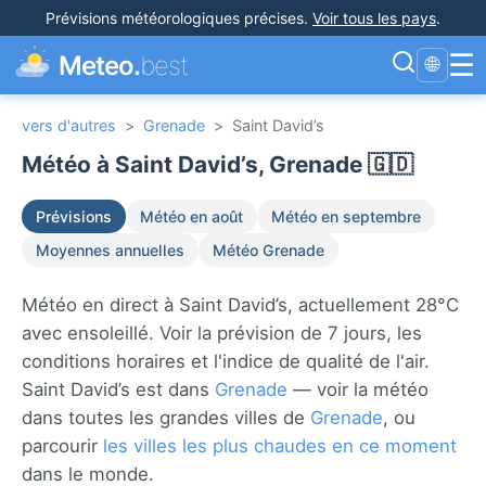
Prévisions météorologiques précises
.
Voir tous les pays
.
☰
Meteo.
best
🌐
vers d'autres
>
Grenade
>
Saint David’s
Météo à Saint David’s, Grenade 🇬🇩
Prévisions
Météo en août
Météo en septembre
Moyennes annuelles
Météo Grenade
Météo en direct à Saint David’s, actuellement 28°C
avec ensoleillé. Voir la prévision de 7 jours, les
conditions horaires et l'indice de qualité de l'air.
Saint David’s est dans
Grenade
— voir la météo
dans toutes les grandes villes de
Grenade
, ou
parcourir
les villes les plus chaudes en ce moment
dans le monde.