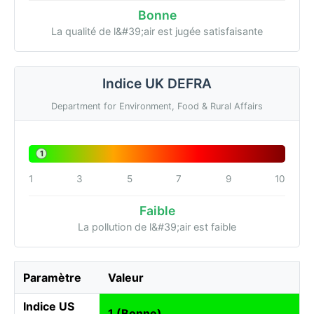
Bonne
La qualité de l&#39;air est jugée satisfaisante
Indice UK DEFRA
Department for Environment, Food & Rural Affairs
1
1
3
5
7
9
10
Faible
La pollution de l&#39;air est faible
Paramètre
Valeur
Indice US
1 (Bonne)