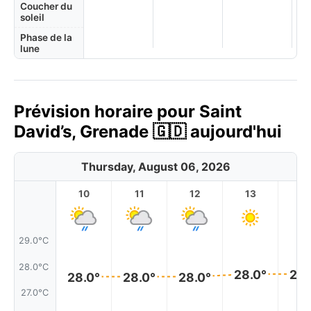
Coucher du
soleil
Phase de la
lune
Prévision horaire pour Saint
David’s, Grenade 🇬🇩 aujourd'hui
Thursday, August 06, 2026
10
11
12
13
1
29.0°C
28.0°C
28.0°
28.
28.0°
28.0°
28.0°
27.0°C