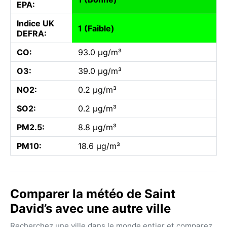
EPA:
Indice UK
1 (Faible)
DEFRA:
CO:
93.0 µg/m³
O3:
39.0 µg/m³
NO2:
0.2 µg/m³
SO2:
0.2 µg/m³
PM2.5:
8.8 µg/m³
PM10:
18.6 µg/m³
Comparer la météo de Saint
David’s avec une autre ville
Recherchez une ville dans le monde entier et comparez