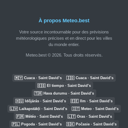
À propos Meteo.best
Votre source incontournable pour des prévisions
météorologiques précises et en direct pour les villes
du monde entier.
Meteo.best © 2026. Tous droits réservés.
🇲🇾
🇮🇩
Cuaca · Saint David’s
Cuaca · Saint David’s
🇪🇸
El tiempo · Saint David’s
🇹🇷
Hava durumu · Saint David’s
🇭🇺
🇪🇪
Időjárás · Saint David’s
Ilm · Saint David’s
🇱🇻
🇮🇹
Laikapstākļi · Saint David’s
Meteo · Saint David’s
🇫🇷
🇱🇹
Météo · Saint David’s
Oras · Saint David’s
🇵🇱
🇸🇰
Pogoda · Saint David’s
Počasie · Saint David’s