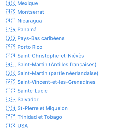
🇲🇽 Mexique
🇲🇸 Montserrat
🇳🇮 Nicaragua
🇵🇦 Panamá
🇧🇶 Pays-Bas caribéens
🇵🇷 Porto Rico
🇰🇳 Saint-Christophe-et-Niévès
🇲🇫 Saint-Martin (Antilles françaises)
🇸🇽 Saint-Martin (partie néerlandaise)
🇻🇨 Saint-Vincent-et-les-Grenadines
🇱🇨 Sainte-Lucie
🇸🇻 Salvador
🇵🇲 St-Pierre et Miquelon
🇹🇹 Trinidad et Tobago
🇺🇸 USA