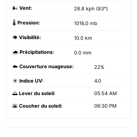
🌬️
Vent:
28.8 kph (83°)
🌡️
Pression:
1016.0 mb
👁️
Visibilité:
10.0 km
🌧️
Précipitations:
0.0 mm
☁️
Couverture nuageuse:
22%
☀️
Indice UV:
4.0
🌅
Lever du soleil:
05:54 AM
🌇
Coucher du soleil:
06:30 PM