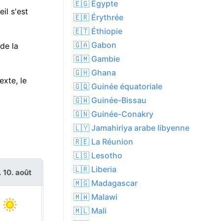
🇪🇬 Égypte
il s'est
🇪🇷 Érythrée
🇪🇹 Éthiopie
🇬🇦 Gabon
de la
🇬🇲 Gambie
🇬🇭 Ghana
xte, le
🇬🇶 Guinée équatoriale
🇬🇼 Guinée-Bissau
🇬🇳 Guinée-Conakry
🇱🇾 Jamahiriya arabe libyenne
🇷🇪 La Réunion
🇱🇸 Lesotho
🇱🇷 Liberia
. 10. août
mar. 11. août
🇲🇬 Madagascar
🇲🇼 Malawi
🇲🇱 Mali