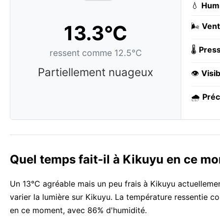
💧
Humi
13.3°C
🌬️
Vent
🌡️
Press
ressent comme 12.5°C
Partiellement nuageux
👁️
Visib
🌧️
Préc
Quel temps fait-il à Kikuyu en ce m
Un 13°C agréable mais un peu frais à Kikuyu actuellemen
varier la lumière sur Kikuyu. La température ressentie co
en ce moment, avec 86% d'humidité.