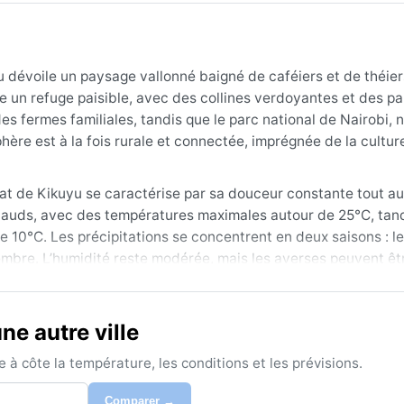
 dévoile un paysage vallonné baigné de caféiers et de théier
ffre un refuge paisible, avec des collines verdoyantes et des 
es fermes familiales, tandis que le parc national de Nairobi, n
re est à la fois rurale et connectée, imprégnée de la cultur
mat de Kikuyu se caractérise par sa douceur constante tout au
hauds, avec des températures maximales autour de 25°C, tand
de 10°C. Les précipitations se concentrent en deux saisons : l
cembre. L’humidité reste modérée, mais les averses peuvent êt
 journée, une veste chaude pour les soirées fraîches et un
e autre ville
ment s’étend de janvier à février, puis de juin à septembre, l
t un charme particulier aux paysages de collines, sans pour a
à côte la température, les conditions et les prévisions.
sont possibles pendant les grosses averses, bien que rares. A
on ; le temps y demeure tempéré, avec une fraîcheur consta
Comparer →