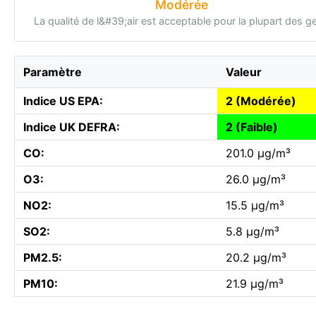
Modérée
La qualité de l&#39;air est acceptable pour la plupart des g
Paramètre
Valeur
Indice US EPA:
2 (Modérée)
Indice UK DEFRA:
2 (Faible)
CO:
201.0 µg/m³
O3:
26.0 µg/m³
NO2:
15.5 µg/m³
SO2:
5.8 µg/m³
PM2.5:
20.2 µg/m³
PM10:
21.9 µg/m³