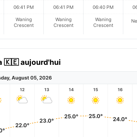
06:41 PM
06:41 PM
06:40 PM
0
Waning
Waning
Waning
N
Crescent
Crescent
Crescent
 🇰🇪 aujourd'hui
day, August 05, 2026
12
13
14
15
16
25.0°
25.0°
24.0°
23.0°
22.0°
0°