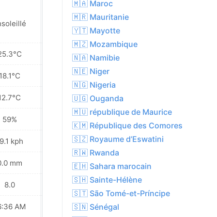
🇲🇦 Maroc
🇲🇷 Mauritanie
soleillé
Ensoleillé
🇾🇹 Mayotte
🇲🇿 Mozambique
25.3°C
26.8°C
🇳🇦 Namibie
🇳🇪 Niger
18.1°C
19.0°C
🇳🇬 Nigeria
12.7°C
12.7°C
🇺🇬 Ouganda
🇲🇺 république de Maurice
59%
43%
🇰🇲 République des Comores
🇸🇿 Royaume d’Eswatini
9.1 kph
18.0 kph
🇷🇼 Rwanda
0.0 mm
0.0 mm
🇪🇭 Sahara marocain
🇸🇭 Sainte-Hélène
8.0
8.0
🇸🇹 São Tomé-et-Príncipe
6:36 AM
06:36 AM
🇸🇳 Sénégal