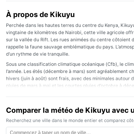
À propos de Kikuyu
Perchée dans les hautes terres du centre du Kenya, Kikuyu
vingtaine de kilomètres de Nairobi, cette ville agricole o
sur la vallée du Rift. Les rues animées du centre côtoient d
rappelle la faune sauvage emblématique du pays. L’atmosphè
d’un rythme de vie tranquille.
Sous une classification climatique océanique (Cfb), le cli
l’année. Les étés (décembre à mars) sont agréablement c
hivers (juin à août) sont frais, avec des minimales autour 
pluies de mars à mai et les courtes pluies d’octobre à dé
abondantes. Pour tout séjour, des vêtements légers pour la
imperméable sont essentiels.
Comparer la météo de Kikuyu avec un
La meilleure période pour découvrir Kikuyu sous un ciel clé
pluies se font plus rares. Les matinées brumeuses ajouten
Recherchez une ville dans le monde entier et comparez côte 
perturber les activités. En revanche, les orages de grêle 
phénomène extrême comme les ouragans ne menace la régi