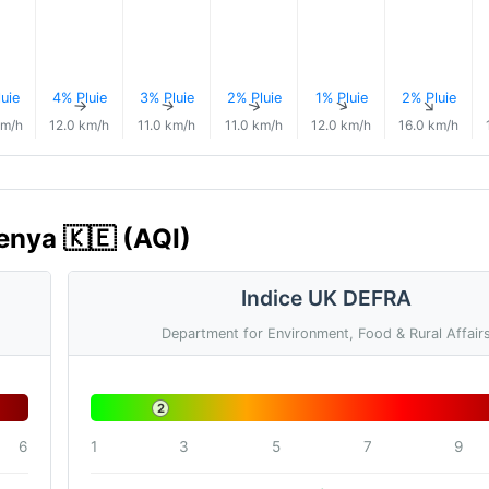
uie
4% Pluie
3% Pluie
2% Pluie
1% Pluie
2% Pluie
↑
↑
↑
↑
↑
↑
km/h
12.0 km/h
11.0 km/h
11.0 km/h
12.0 km/h
16.0 km/h
Kenya 🇰🇪 (AQI)
Indice UK DEFRA
Department for Environment, Food & Rural Affair
2
6
1
3
5
7
9