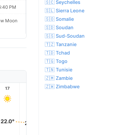
🇸🇨 Seychelles
6:40 PM
06:40 PM
🇸🇱 Sierra Leone
🇸🇴 Somalie
ew Moon
New Moon
🇸🇩 Soudan
🇸🇸 Sud-Soudan
🇹🇿 Tanzanie
🇹🇩 Tchad
🇹🇬 Togo
🇹🇳 Tunisie
🇿🇲 Zambie
🇿🇼 Zimbabwe
17
18
19
20
21
22
22.0°
22.0°
21.0°
21.0°
20.0°
19.0°