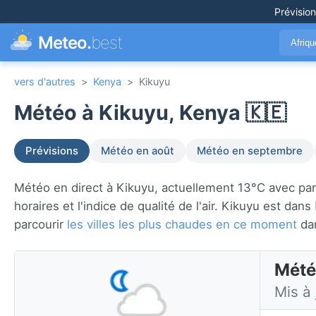
Prévisio
Meteo.
best
Afriq
vers d'autres
>
Kenya
>
Kikuyu
Météo à Kikuyu, Kenya 🇰🇪
Prévisions
Météo en août
Météo en septembre
Météo en direct à Kikuyu, actuellement 13°C avec part
horaires et l'indice de qualité de l'air. Kikuyu est dans
parcourir
les villes les plus chaudes en ce moment
da
Mété
Mis à 