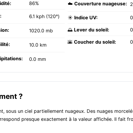
dité:
86%
☁️
Couverture nuageuse:
:
6.1 kph (120°)
☀️
Indice UV:
0
🌅
Lever du soleil:
0
ion:
1020.0 mb
🌇
Coucher du soleil:
0
ilité:
10.0 km
ipitations:
0.0 mm
oment ?
t, sous un ciel partiellement nuageux. Des nuages morcelé
rrespond presque exactement à la valeur affichée. Il fait fr