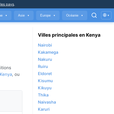
 les pays
.
🌐
que
Asie
Europe
Océanie
▾
▼
▼
▼
▼
Villes principales en Kenya
Nairobi
Kakamega
Nakuru
Ruiru
itions
Eldoret
Kenya
, ou
Kisumu
Kikuyu
Thika
Naivasha
Karuri