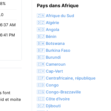
28%
Pays dans Afrique
.0
🇿🇦 Afrique du Sud
🇩🇿 Algérie
6:37 AM
🇦🇴 Angola
6:41 PM
🇧🇯 Bénin
🇧🇼 Botswana
🇧🇫 Burkina Faso
🇧🇮 Burundi
🇨🇲 Cameroun
🇨🇻 Cap-Vert
🇨🇫 Centrafricaine, république
🇨🇩 Congo
🇨🇬 Congo-Brazzaville
s font
🇨🇮 Côte d’Ivoire
oid et moite
🇩🇯 Djibouti