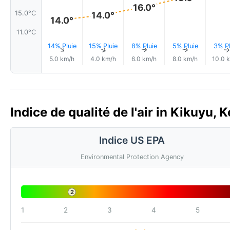
16.0°
15.0°C
14.0°
14.0°
11.0°C
14% Pluie
15% Pluie
8% Pluie
5% Pluie
3% Pl
↑
↑
↑
↑
5.0 km/h
4.0 km/h
6.0 km/h
8.0 km/h
10.0 
Indice de qualité de l'air in Kikuyu, 
Indice US EPA
Environmental Protection Agency
2
1
2
3
4
5