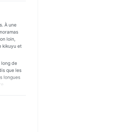
s. À une
panoramas
on loin,
e kikuyu et
 long de
is que les
es longues
re
orsque les
utant
ucun
nte due à