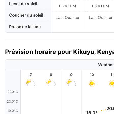
Lever du soleil
06:41 PM
06:41 PM
Coucher du soleil
Last Quarter
Last Quarter
Phase de la lune
Prévision horaire pour Kikuyu, Kenya
Wednes
7
8
9
10
11
27.0°C
23.0°C
20.
19.0°C
18.0°