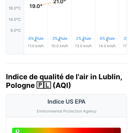
21.0°
19.0°
18.0°C
14.0°C
9.0°C
6% Pluie
3% Pluie
2% Pluie
6% Pluie
3% Pl
↑
↑
↑
↑
11.0 km/h
10.0 km/h
13.0 km/h
14.0 km/h
17.0 
Indice de qualité de l'air in Lublin,
Pologne 🇵🇱 (AQI)
Indice US EPA
Environmental Protection Agency
1