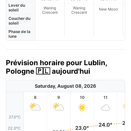
Lever du
Waning
Waning
New Moon
N
soleil
Crescent
Crescent
Coucher du
soleil
Phase de la
lune
Prévision horaire pour Lublin,
Pologne 🇵🇱 aujourd'hui
Saturday, August 08, 2026
8
9
10
11
1
27.0°C
25.
24.0°
23.0°
22.0°C