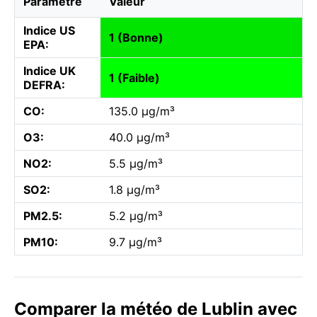
Paramètre
Valeur
Indice US
1 (Bonne)
EPA:
Indice UK
1 (Faible)
DEFRA:
CO:
135.0 µg/m³
O3:
40.0 µg/m³
NO2:
5.5 µg/m³
SO2:
1.8 µg/m³
PM2.5:
5.2 µg/m³
PM10:
9.7 µg/m³
Comparer la météo de Lublin avec