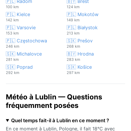
🇵🇱 Radom
🇧🇾 Brest
100 km
124 km
🇵🇱 Kielce
🇵🇱 Mokotów
142 km
149 km
🇵🇱 Varsovie
🇵🇱 Białystok
153 km
213 km
🇵🇱 Częstochowa
🇸🇰 Prešov
246 km
268 km
🇸🇰 Michalovce
🇧🇾 Hrodna
281 km
283 km
🇸🇰 Poprad
🇸🇰 Košice
292 km
297 km
Météo à Lublin — Questions
fréquemment posées
Quel temps fait-il à Lublin en ce moment ?
En ce moment à Lublin, Pologne, il fait 18°C avec