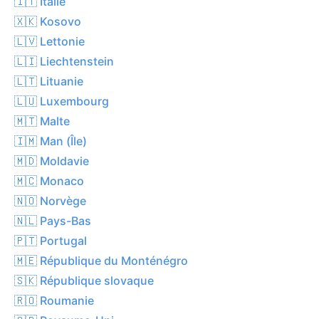
🇮🇹 Italie
🇽🇰 Kosovo
🇱🇻 Lettonie
🇱🇮 Liechtenstein
🇱🇹 Lituanie
🇱🇺 Luxembourg
🇲🇹 Malte
🇮🇲 Man (Île)
🇲🇩 Moldavie
🇲🇨 Monaco
🇳🇴 Norvège
🇳🇱 Pays-Bas
🇵🇹 Portugal
🇲🇪 République du Monténégro
🇸🇰 République slovaque
🇷🇴 Roumanie