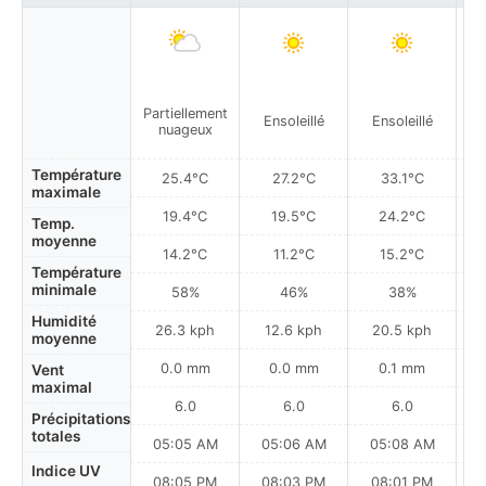
Partiellement
Ensoleillé
Ensoleillé
nuageux
Température
25.4°C
27.2°C
33.1°C
maximale
19.4°C
19.5°C
24.2°C
Temp.
moyenne
14.2°C
11.2°C
15.2°C
Température
minimale
58%
46%
38%
Humidité
26.3 kph
12.6 kph
20.5 kph
moyenne
0.0 mm
0.0 mm
0.1 mm
Vent
maximal
6.0
6.0
6.0
Précipitations
totales
05:05 AM
05:06 AM
05:08 AM
Indice UV
08:05 PM
08:03 PM
08:01 PM