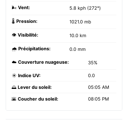
🌬️
Vent:
5.8 kph (272°)
🌡️
Pression:
1021.0 mb
👁️
Visibilité:
10.0 km
🌧️
Précipitations:
0.0 mm
☁️
Couverture nuageuse:
35%
☀️
Indice UV:
0.0
🌅
Lever du soleil:
05:05 AM
🌇
Coucher du soleil:
08:05 PM