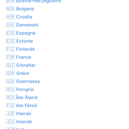
🇧🇦 Bosnie-Herzégovine
🇧🇬 Bulgarie
🇭🇷 Croatie
🇩🇰 Danemark
🇪🇸 Espagne
🇪🇪 Estonie
🇫🇮 Finlande
🇫🇷 France
🇬🇮 Gibraltar
🇬🇷 Grèce
🇬🇬 Guernesey
🇭🇺 Hongrie
🇦🇽 Îles Åland
🇫🇴 Iles Féroé
🇮🇪 Irlande
🇮🇸 Islande