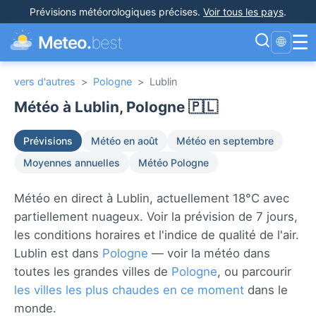
Prévisions météorologiques précises
.
Voir tous les pays
.
☰
Meteo.
best
🌐
vers d'autres
>
Pologne
>
Lublin
Météo à Lublin, Pologne 🇵🇱
Prévisions
Météo en août
Météo en septembre
Moyennes annuelles
Météo Pologne
Météo en direct à Lublin, actuellement 18°C avec
partiellement nuageux. Voir la prévision de 7 jours,
les conditions horaires et l'indice de qualité de l'air.
Lublin est dans
Pologne
— voir la météo dans
toutes les grandes villes de
Pologne
, ou parcourir
les villes les plus chaudes en ce moment
dans le
monde.