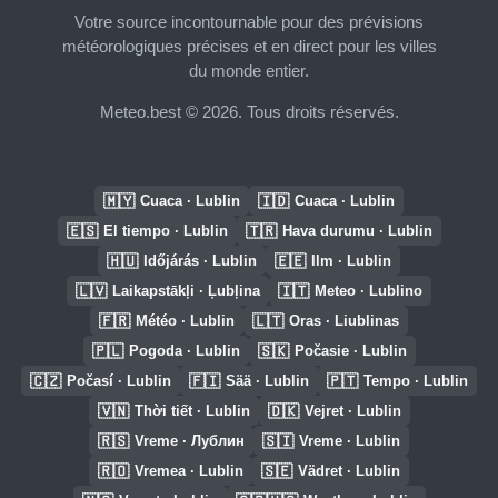
Votre source incontournable pour des prévisions
météorologiques précises et en direct pour les villes
du monde entier.
Meteo.best © 2026. Tous droits réservés.
🇲🇾
🇮🇩
Cuaca · Lublin
Cuaca · Lublin
🇪🇸
🇹🇷
El tiempo · Lublin
Hava durumu · Lublin
🇭🇺
🇪🇪
Időjárás · Lublin
Ilm · Lublin
🇱🇻
🇮🇹
Laikapstākļi · Ļubļina
Meteo · Lublino
🇫🇷
🇱🇹
Météo · Lublin
Oras · Liublinas
🇵🇱
🇸🇰
Pogoda · Lublin
Počasie · Lublin
🇨🇿
🇫🇮
🇵🇹
Počasí · Lublin
Sää · Lublin
Tempo · Lublin
🇻🇳
🇩🇰
Thời tiết · Lublin
Vejret · Lublin
🇷🇸
🇸🇮
Vreme · Лублин
Vreme · Lublin
🇷🇴
🇸🇪
Vremea · Lublin
Vädret · Lublin