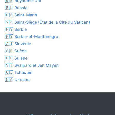
🇬🇧 Royaume-Uni
🇷🇺 Russie
🇸🇲 Saint-Marin
🇻🇦 Saint-Siège (État de la Cité du Vatican)
🇷🇸 Serbie
🇷🇸 Serbie-et-Monténégro
🇸🇮 Slovénie
🇸🇪 Suède
🇨🇭 Suisse
🇸🇯 Svalbard et Jan Mayen
🇨🇿 Tchéquie
🇺🇦 Ukraine