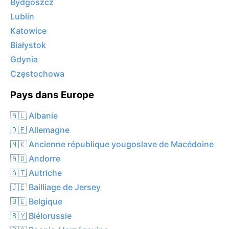
Bydgoszcz
Lublin
Katowice
Białystok
Gdynia
Częstochowa
Pays dans Europe
🇦🇱 Albanie
🇩🇪 Allemagne
🇲🇰 Ancienne république yougoslave de Macédoine
🇦🇩 Andorre
🇦🇹 Autriche
🇯🇪 Bailliage de Jersey
🇧🇪 Belgique
🇧🇾 Biélorussie