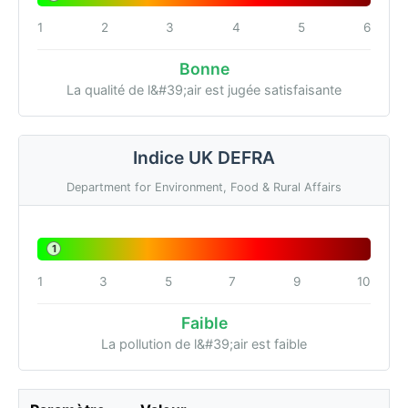
1
2
3
4
5
6
Bonne
La qualité de l&#39;air est jugée satisfaisante
Indice UK DEFRA
Department for Environment, Food & Rural Affairs
1
1
3
5
7
9
10
Faible
La pollution de l&#39;air est faible