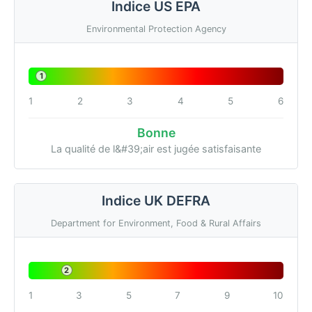
Indice US EPA
Environmental Protection Agency
1
1
2
3
4
5
6
Bonne
La qualité de l&#39;air est jugée satisfaisante
Indice UK DEFRA
Department for Environment, Food & Rural Affairs
2
1
3
5
7
9
10