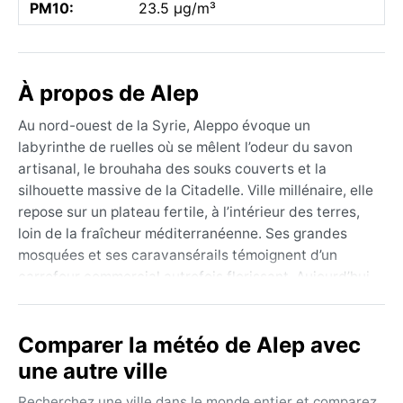
PM10:
23.5 µg/m³
À propos de Alep
Au nord-ouest de la Syrie, Aleppo évoque un
labyrinthe de ruelles où se mêlent l’odeur du savon
artisanal, le brouhaha des souks couverts et la
silhouette massive de la Citadelle. Ville millénaire, elle
repose sur un plateau fertile, à l’intérieur des terres,
loin de la fraîcheur méditerranéenne. Ses grandes
mosquées et ses caravansérails témoignent d’un
carrefour commercial autrefois florissant. Aujourd’hui,
le charme opère dans chaque pierre patinée, malgré
les stigmates du temps.
Comparer la météo de Alep avec
Le climat d’Alep est classé BSk, semi-aride froid. Les
une autre ville
étés sont torrides et secs, avec des maximales qui
grimpent souvent au-delà de 38 °C de juin à
Recherchez une ville dans le monde entier et comparez