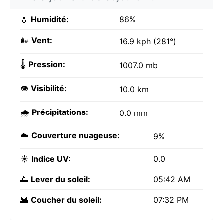
💧
Humidité:
86%
🌬️
Vent:
16.9 kph (281°)
🌡️
Pression:
1007.0 mb
👁️
Visibilité:
10.0 km
🌧️
Précipitations:
0.0 mm
☁️
Couverture nuageuse:
9%
☀️
Indice UV:
0.0
🌅
Lever du soleil:
05:42 AM
🌇
Coucher du soleil:
07:32 PM