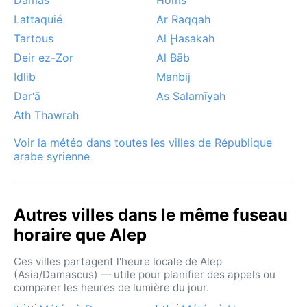
solaire. En somme, un climat contrasté qui rythme la
Lattaquié
Ar Raqqah
vie d’une cité hors du temps.
Tartous
Al Ḩasakah
Deir ez-Zor
Al Bāb
Idlib
Manbij
Dar‘ā
As Salamīyah
Ath Thawrah
Voir la météo dans toutes les villes de République
arabe syrienne
Autres villes dans le même fuseau
horaire que Alep
Ces villes partagent l'heure locale de Alep
(Asia/Damascus) — utile pour planifier des appels ou
comparer les heures de lumière du jour.