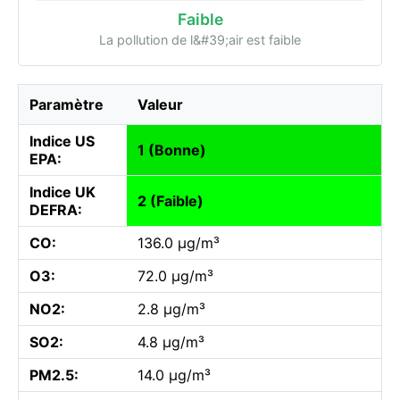
Faible
La pollution de l&#39;air est faible
Paramètre
Valeur
Indice US
1 (Bonne)
EPA:
Indice UK
2 (Faible)
DEFRA:
CO:
136.0 µg/m³
O3:
72.0 µg/m³
NO2:
2.8 µg/m³
SO2:
4.8 µg/m³
PM2.5:
14.0 µg/m³