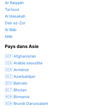
Ar Raqqah
Tartous
Al Ḩasakah
Deir ez-Zor
Al Bāb
Idlib
Pays dans Asie
🇦🇫 Afghanistan
🇸🇦 Arabie saoudite
🇦🇲 Arménie
🇦🇿 Azerbaïdjan
🇧🇭 Bahreïn
🇧🇹 Bhutan
🇲🇲 Birmanie
🇧🇳 Brunéi Darussalam