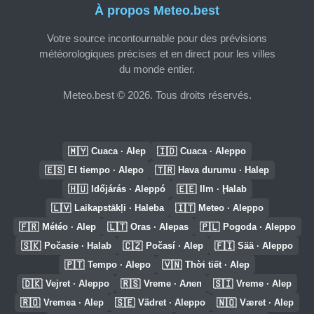
À propos Meteo.best
Votre source incontournable pour des prévisions
météorologiques précises et en direct pour les villes
du monde entier.
Meteo.best © 2026. Tous droits réservés.
🇲🇾
🇮🇩
Cuaca · Alep
Cuaca · Aleppo
🇪🇸
🇹🇷
El tiempo · Alepo
Hava durumu · Halep
🇭🇺
🇪🇪
Időjárás · Aleppó
Ilm · Ḩalab
🇱🇻
🇮🇹
Laikapstākļi · Haleba
Meteo · Aleppo
🇫🇷
🇱🇹
🇵🇱
Météo · Alep
Oras · Alepas
Pogoda · Aleppo
🇸🇰
🇨🇿
🇫🇮
Počasie · Halab
Počasí · Alep
Sää · Aleppo
🇵🇹
🇻🇳
Tempo · Alepo
Thời tiết · Alep
🇩🇰
🇷🇸
🇸🇮
Vejret · Aleppo
Vreme · Алеп
Vreme · Alep
🇷🇴
🇸🇪
🇳🇴
Vremea · Alep
Vädret · Aleppo
Været · Alep