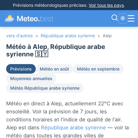
Prévisions météorologiques précises
.
Voir tous les pays
.
☰
Meteo.
best
🌐
vers d'autres
>
République arabe syrienne
>
Alep
Météo à Alep, République arabe
syrienne 🇸🇾
Prévisions
Météo en août
Météo en septembre
Moyennes annuelles
Météo République arabe syrienne
Météo en direct à Alep, actuellement 22°C avec
ensoleillé. Voir la prévision de 7 jours, les
conditions horaires et l'indice de qualité de l'air.
Alep est dans
République arabe syrienne
— voir la
météo dans toutes les grandes villes de