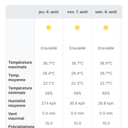
jeu. 6. août
ven. 7. août
sam. 8. août
di
Ensoleillé
Ensoleillé
Ensoleillé
Température
36.7°C
36.7°C
36.9°C
maximale
28.4°C
28.4°C
28.7°C
Temp.
moyenne
22.1°C
22.3°C
22.7°C
Température
minimale
56%
58%
60%
Humidité
27.4 kph
30.6 kph
28.8 kph
moyenne
0.0 mm
0.0 mm
0.0 mm
Vent
maximal
10.0
10.0
10.0
Précipitations