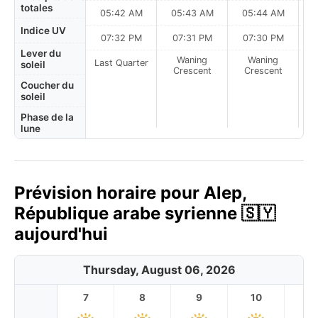
totales
05:42 AM
05:43 AM
05:44 AM
0
Indice UV
07:32 PM
07:31 PM
07:30 PM
Lever du
Waning
Waning
Last Quarter
soleil
Crescent
Crescent
Coucher du
soleil
Phase de la
lune
Prévision horaire pour Alep,
République arabe syrienne 🇸🇾
aujourd'hui
Thursday, August 06, 2026
7
8
9
10
11