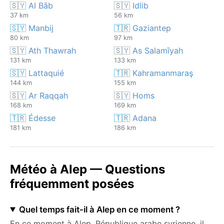
🇸🇾 Al Bāb
🇸🇾 Idlib
37 km
56 km
🇸🇾 Manbij
🇹🇷 Gaziantep
80 km
97 km
🇸🇾 Ath Thawrah
🇸🇾 As Salamīyah
131 km
133 km
🇸🇾 Lattaquié
🇹🇷 Kahramanmaraş
144 km
155 km
🇸🇾 Ar Raqqah
🇸🇾 Homs
168 km
169 km
🇹🇷 Édesse
🇹🇷 Adana
181 km
186 km
Météo à Alep — Questions
fréquemment posées
Quel temps fait-il à Alep en ce moment ?
En ce moment à Alep, République arabe syrienne, il