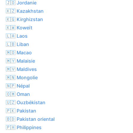
🇯🇴 Jordanie
🇰🇿 Kazakhstan
🇰🇬 Kirghizstan
🇰🇼 Koweït
🇱🇦 Laos
🇱🇧 Liban
🇲🇴 Macao
🇲🇾 Malaisie
🇲🇻 Maldives
🇲🇳 Mongolie
🇳🇵 Népal
🇴🇲 Oman
🇺🇿 Ouzbékistan
🇵🇰 Pakistan
🇧🇩 Pakistan oriental
🇵🇭 Philippines