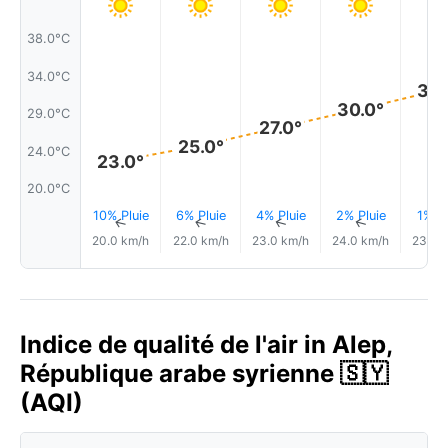
38.0°C
34.0°C
32.
30.0°
29.0°C
27.0°
25.0°
24.0°C
23.0°
20.0°C
10% Pluie
6% Pluie
4% Pluie
2% Pluie
1% Pl
↑
↑
↑
↑
20.0 km/h
22.0 km/h
23.0 km/h
24.0 km/h
23.0 
Indice de qualité de l'air in Alep,
République arabe syrienne 🇸🇾
(AQI)