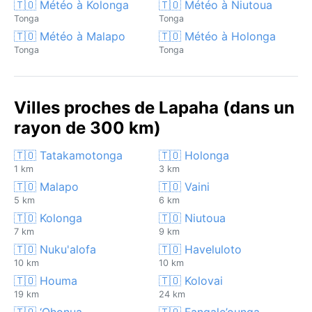
🇹🇴 Météo à Kolonga
🇹🇴 Météo à Niutoua
Tonga
Tonga
🇹🇴 Météo à Malapo
🇹🇴 Météo à Holonga
Tonga
Tonga
Villes proches de Lapaha (dans un
rayon de 300 km)
🇹🇴 Tatakamotonga
🇹🇴 Holonga
1 km
3 km
🇹🇴 Malapo
🇹🇴 Vaini
5 km
6 km
🇹🇴 Kolonga
🇹🇴 Niutoua
7 km
9 km
🇹🇴 Nuku'alofa
🇹🇴 Haveluloto
10 km
10 km
🇹🇴 Houma
🇹🇴 Kolovai
19 km
24 km
🇹🇴 ‘Ohonua
🇹🇴 Fangale’ounga