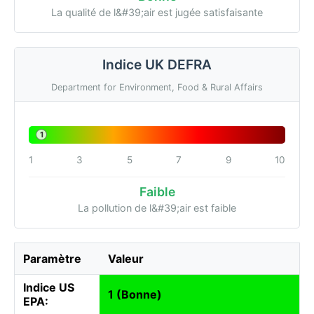
La qualité de l&#39;air est jugée satisfaisante
Indice UK DEFRA
Department for Environment, Food & Rural Affairs
1
1
3
5
7
9
10
Faible
La pollution de l&#39;air est faible
Paramètre
Valeur
Indice US
1 (Bonne)
EPA: