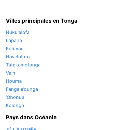
Villes principales en Tonga
Nuku'alofa
Lapaha
Kolovai
Haveluloto
Tatakamotonga
Vaini
Houma
Fangale’ounga
‘Ohonua
Kolonga
Pays dans Océanie
🇦🇺 Australie