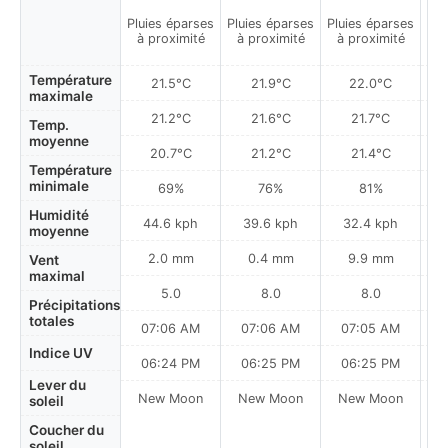
Pluies éparses
Pluies éparses
Pluies éparses
Pa
à proximité
à proximité
à proximité
Température
21.5°C
21.9°C
22.0°C
maximale
21.2°C
21.6°C
21.7°C
Temp.
moyenne
20.7°C
21.2°C
21.4°C
Température
minimale
69%
76%
81%
Humidité
44.6 kph
39.6 kph
32.4 kph
moyenne
2.0 mm
0.4 mm
9.9 mm
Vent
maximal
5.0
8.0
8.0
Précipitations
totales
07:06 AM
07:06 AM
07:05 AM
Indice UV
06:24 PM
06:25 PM
06:25 PM
Lever du
New Moon
New Moon
New Moon
N
soleil
Coucher du
soleil