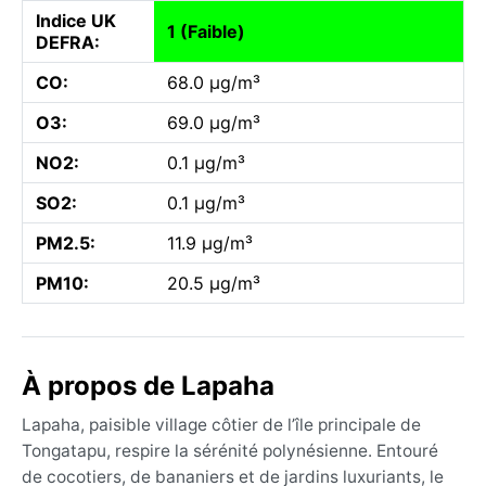
Indice UK
1 (Faible)
DEFRA:
CO:
68.0 µg/m³
O3:
69.0 µg/m³
NO2:
0.1 µg/m³
SO2:
0.1 µg/m³
PM2.5:
11.9 µg/m³
PM10:
20.5 µg/m³
À propos de Lapaha
Lapaha, paisible village côtier de l’île principale de
Tongatapu, respire la sérénité polynésienne. Entouré
de cocotiers, de bananiers et de jardins luxuriants, le