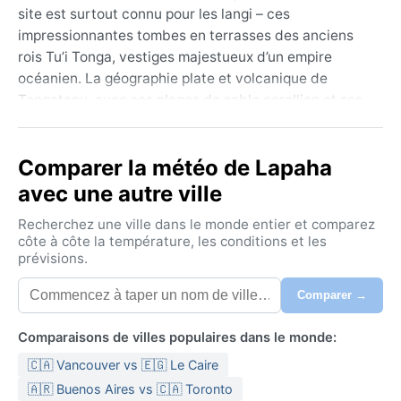
site est surtout connu pour les langi – ces
impressionnantes tombes en terrasses des anciens
rois Tu’i Tonga, vestiges majestueux d’un empire
océanien. La géographie plate et volcanique de
Tongatapu, avec ses plages de sable corallien et ses
lagons turquoise, s’étend jusqu’à l’horizon infini du
Pacifique Sud. Ici, la vie s’écoule au rythme des
Comparer la météo de Lapaha
marées et des chants religieux, dans une atmosphère
chaleureuse et décontractée, loin du tumulte
avec une autre ville
moderne.
Recherchez une ville dans le monde entier et comparez
Sous la classification climatique Af (forêt tropicale
côte à côte la température, les conditions et les
prévisions.
humide), Lapaha connaît des températures stables
toute l’année, oscillant entre 25 et 30 °C. L’été austral,
Comparer →
de novembre à avril, est chaud et très pluvieux, avec
une humidité proche de 80 % et des averses
Comparaisons de villes populaires dans le monde:
tropicales quasi quotidiennes. L’hiver, de mai à
🇨🇦 Vancouver vs 🇪🇬 Le Caire
octobre, reste doux et humide mais moins arrosé,
offrant davantage de journées ensoleillées. Les
🇦🇷 Buenos Aires vs 🇨🇦 Toronto