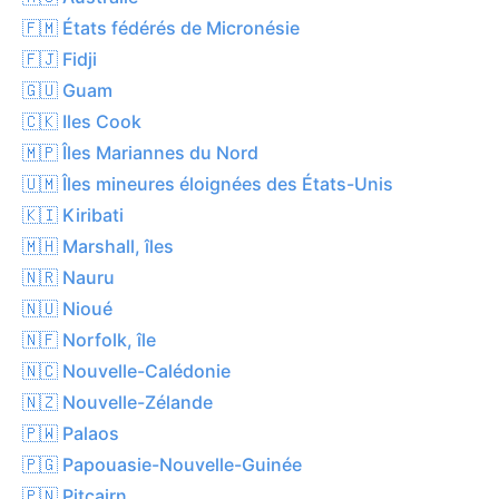
🇫🇲 États fédérés de Micronésie
🇫🇯 Fidji
🇬🇺 Guam
🇨🇰 Iles Cook
🇲🇵 Îles Mariannes du Nord
🇺🇲 Îles mineures éloignées des États-Unis
🇰🇮 Kiribati
🇲🇭 Marshall, îles
🇳🇷 Nauru
🇳🇺 Nioué
🇳🇫 Norfolk, île
🇳🇨 Nouvelle-Calédonie
🇳🇿 Nouvelle-Zélande
🇵🇼 Palaos
🇵🇬 Papouasie-Nouvelle-Guinée
🇵🇳 Pitcairn