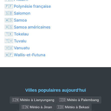
🇵🇫 Polynésie française
🇸🇧 Salomon
🇼🇸 Samoa
🇦🇸 Samoa américaines
🇹🇰 Tokelau
🇹🇻 Tuvalu
🇻🇺 Vanuatu
🇼🇫 Wallis-et-Futuna
Villes populaires aujourd'hui
🇨🇳 Météo à Lianyungang
🇮🇩 Météo à Palembang
🇨🇳 Météo à Jinan
🇮🇩 Météo à Bekasi