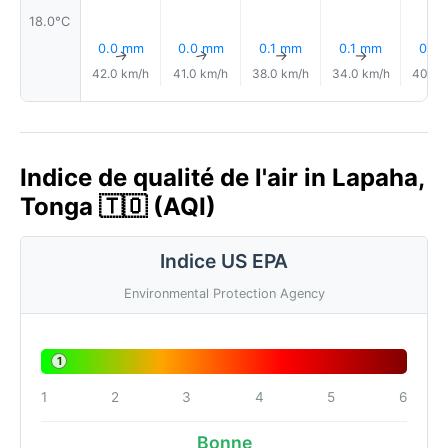
18.0°C
0.0 mm
0.0 mm
0.1 mm
0.1 mm
0.1 
↑
↑
↑
↑
42.0 km/h
41.0 km/h
38.0 km/h
34.0 km/h
40.0 
Indice de qualité de l'air in Lapaha,
Tonga 🇹🇴 (AQI)
Indice US EPA
Environmental Protection Agency
1
1
2
3
4
5
6
Bonne