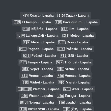
🇲🇾
🇮🇩
Cuaca · Lapaha
Cuaca · Lapaha
🇪🇸
🇹🇷
El tiempo · Lapaha
Hava durumu · Lapaha
🇭🇺
🇪🇪
Időjárás · Lapaha
Ilm · Lapaha
🇱🇻
🇮🇹
Laikapstākļi · Lapaha
Meteo · Lapaha
🇫🇷
🇱🇹
Météo · Lapaha
Oras · Lapaha
🇵🇱
🇸🇰
Pogoda · Lapaha
Počasie · Lapaha
🇨🇿
🇫🇮
Počasí · Lapaha
Sää · Lapaha
🇵🇹
🇻🇳
Tempo · Lapaha
Thời tiết · Lapaha
🇩🇰
🇷🇸
Vejret · Lapaha
Vreme · Lapaha
🇸🇮
🇷🇴
Vreme · Lapaha
Vremea · Lapaha
🇸🇪
🇳🇴
Vädret · Lapaha
Været · Lapaha
🇬🇧🇺🇸
🇳🇱
Weather · Lapaha
Weer · Lapaha
🇩🇪
🇺🇦
Wetter · Lapaha
Погода · Lapaha
🇷🇺
🇸🇦
Погода · Lapaha
الطقس · Lapaha
🇹🇭
🇯🇵
สภาพอากาศ · Lapaha
天気 · Lapaha