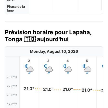
Phase de la
lune
Prévision horaire pour Lapaha,
Tonga 🇹🇴 aujourd'hui
Monday, August 10, 2026
2
3
4
5
6
23.0°C
22.0°C
21.0°
21.0°
21.0°
21.0°
21.
20.0°C
19.0°C