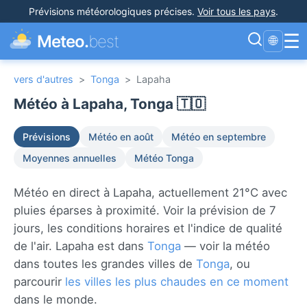
Prévisions météorologiques précises
.
Voir tous les pays
.
☰
Meteo.
best
🌐
vers d'autres
>
Tonga
>
Lapaha
Météo à Lapaha, Tonga 🇹🇴
Prévisions
Météo en août
Météo en septembre
Moyennes annuelles
Météo Tonga
Météo en direct à Lapaha, actuellement 21°C avec
pluies éparses à proximité. Voir la prévision de 7
jours, les conditions horaires et l'indice de qualité
de l'air. Lapaha est dans
Tonga
— voir la météo
dans toutes les grandes villes de
Tonga
, ou
parcourir
les villes les plus chaudes en ce moment
dans le monde.