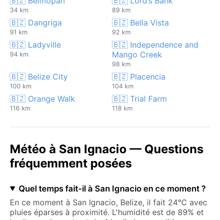
🇧🇿 Belmopan
🇧🇿 Lord’s Bank
34 km
89 km
🇧🇿 Dangriga
🇧🇿 Bella Vista
91 km
92 km
🇧🇿 Ladyville
🇧🇿 Independence and
Mango Creek
94 km
98 km
🇧🇿 Belize City
🇧🇿 Placencia
100 km
104 km
🇧🇿 Orange Walk
🇧🇿 Trial Farm
116 km
118 km
Météo à San Ignacio — Questions
fréquemment posées
Quel temps fait-il à San Ignacio en ce moment ?
En ce moment à San Ignacio, Belize, il fait 24°C avec
pluies éparses à proximité. L'humidité est de 89% et