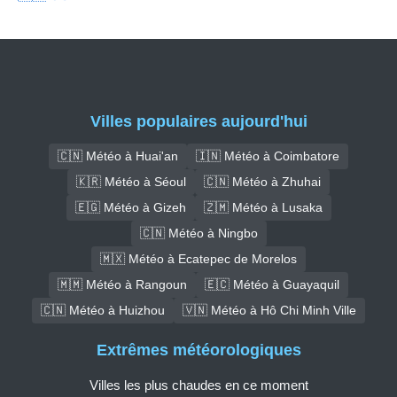
Villes populaires aujourd'hui
🇨🇳 Météo à Huai'an
🇮🇳 Météo à Coimbatore
🇰🇷 Météo à Séoul
🇨🇳 Météo à Zhuhai
🇪🇬 Météo à Gizeh
🇿🇲 Météo à Lusaka
🇨🇳 Météo à Ningbo
🇲🇽 Météo à Ecatepec de Morelos
🇲🇲 Météo à Rangoun
🇪🇨 Météo à Guayaquil
🇨🇳 Météo à Huizhou
🇻🇳 Météo à Hô Chi Minh Ville
Extrêmes météorologiques
Villes les plus chaudes en ce moment