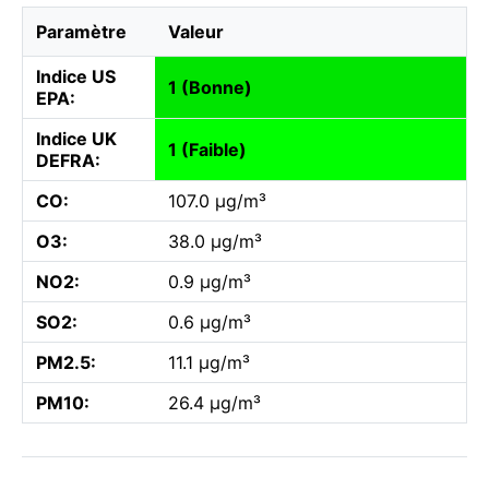
Paramètre
Valeur
Indice US
1 (Bonne)
EPA:
Indice UK
1 (Faible)
DEFRA:
CO:
107.0 µg/m³
O3:
38.0 µg/m³
NO2:
0.9 µg/m³
SO2:
0.6 µg/m³
PM2.5:
11.1 µg/m³
PM10:
26.4 µg/m³