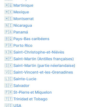
🇲🇶 Martinique
🇲🇽 Mexique
🇲🇸 Montserrat
🇳🇮 Nicaragua
🇵🇦 Panamá
🇧🇶 Pays-Bas caribéens
🇵🇷 Porto Rico
🇰🇳 Saint-Christophe-et-Niévès
🇲🇫 Saint-Martin (Antilles françaises)
🇸🇽 Saint-Martin (partie néerlandaise)
🇻🇨 Saint-Vincent-et-les-Grenadines
🇱🇨 Sainte-Lucie
🇸🇻 Salvador
🇵🇲 St-Pierre et Miquelon
🇹🇹 Trinidad et Tobago
🇺🇸 USA