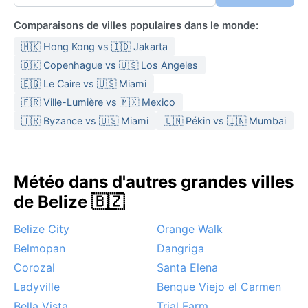
Comparaisons de villes populaires dans le monde:
🇭🇰 Hong Kong vs 🇮🇩 Jakarta
🇩🇰 Copenhague vs 🇺🇸 Los Angeles
🇪🇬 Le Caire vs 🇺🇸 Miami
🇫🇷 Ville-Lumière vs 🇲🇽 Mexico
🇹🇷 Byzance vs 🇺🇸 Miami
🇨🇳 Pékin vs 🇮🇳 Mumbai
Météo dans d'autres grandes villes
de Belize 🇧🇿
Belize City
Orange Walk
Belmopan
Dangriga
Corozal
Santa Elena
Ladyville
Benque Viejo el Carmen
Bella Vista
Trial Farm