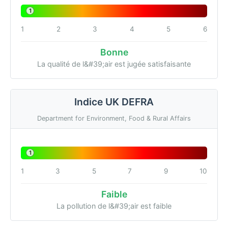
1
1
2
3
4
5
6
Bonne
La qualité de l&#39;air est jugée satisfaisante
Indice UK DEFRA
Department for Environment, Food & Rural Affairs
1
1
3
5
7
9
10
Faible
La pollution de l&#39;air est faible