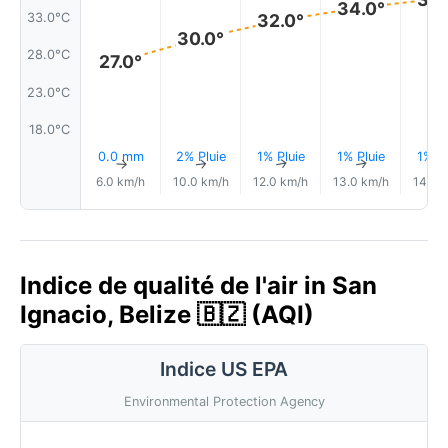
34.0°
33.0°C
32.0°
30.0°
28.0°C
27.0°
23.0°C
18.0°C
0.0 mm
2% Pluie
1% Pluie
1% Pluie
1% Pl
↑
↑
↑
↑
6.0 km/h
10.0 km/h
12.0 km/h
13.0 km/h
14.0 
Indice de qualité de l'air in San
Ignacio, Belize 🇧🇿 (AQI)
Indice US EPA
Environmental Protection Agency