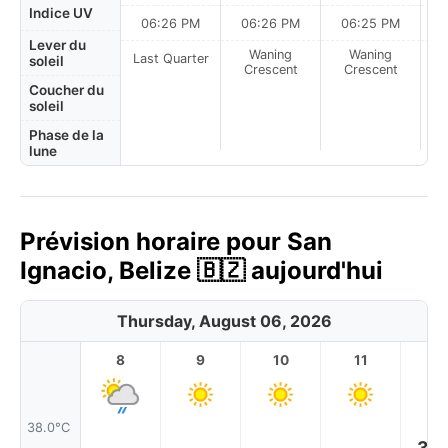
Indice UV
06:26 PM
06:26 PM
06:25 PM
Lever du
Waning
Waning
Last Quarter
soleil
Crescent
Crescent
Coucher du
soleil
Phase de la
lune
Prévision horaire pour San
Ignacio, Belize 🇧🇿 aujourd'hui
Thursday, August 06, 2026
8
9
10
11
1
38.0°C
35.