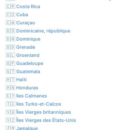
🇨🇷 Costa Rica
🇨🇺 Cuba
🇨🇼 Curaçao
🇩🇴 Dominicaine, république
🇩🇲 Dominique
🇬🇩 Grenade
🇬🇱 Groenland
🇬🇵 Guadeloupe
🇬🇹 Guatemala
🇭🇹 Haïti
🇭🇳 Honduras
🇰🇾 Iles Caïmanes
🇹🇨 îles Turks-et-Caïcos
🇻🇬 Îles Vierges britanniques
🇻🇮 Îles Vierges des États-Unis
🇯🇲 Jamaïque