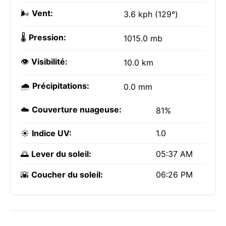
🌬️
Vent:
3.6 kph (129°)
🌡️
Pression:
1015.0 mb
👁️
Visibilité:
10.0 km
🌧️
Précipitations:
0.0 mm
☁️
Couverture nuageuse:
81%
☀️
Indice UV:
1.0
🌅
Lever du soleil:
05:37 AM
🌇
Coucher du soleil:
06:26 PM