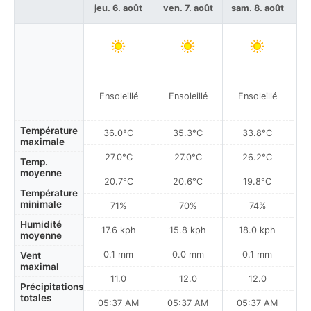
jeu. 6. août
ven. 7. août
sam. 8. août
di
Ensoleillé
Ensoleillé
Ensoleillé
Température
36.0°C
35.3°C
33.8°C
maximale
27.0°C
27.0°C
26.2°C
Temp.
moyenne
20.7°C
20.6°C
19.8°C
Température
minimale
71%
70%
74%
Humidité
17.6 kph
15.8 kph
18.0 kph
moyenne
0.1 mm
0.0 mm
0.1 mm
Vent
maximal
11.0
12.0
12.0
Précipitations
totales
05:37 AM
05:37 AM
05:37 AM
0