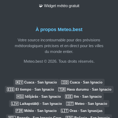
🧩 Widget météo gratuit
À propos Meteo.best
Votre source incontournable pour des prévisions
météorologiques précises et en direct pour les villes
du monde entier.
Meteo.best © 2026. Tous droits réservés.
🇲🇾
🇮🇩
Cuaca · San Ignacio
Cuaca · San Ignacio
🇪🇸
🇹🇷
El tiempo · San Ignacio
Hava durumu · San Ignacio
🇭🇺
🇪🇪
Időjárás · San Ignacio
Ilm · San Ignacio
🇱🇻
🇮🇹
Laikapstākļi · San Ignacio
Meteo · San Ignacio
🇫🇷
🇱🇹
Météo · San Ignacio
Oras · San Ignasijas
🇵🇱
🇸🇰
Pogoda · San Ignacio Cayo
Počasie · San Ignacio