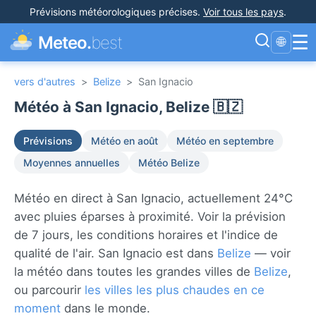
Prévisions météorologiques précises
.
Voir tous les pays
.
☰
Meteo.
best
🌐
vers d'autres
>
Belize
>
San Ignacio
Météo à San Ignacio, Belize 🇧🇿
Prévisions
Météo en août
Météo en septembre
Moyennes annuelles
Météo Belize
Météo en direct à San Ignacio, actuellement 24°C
avec pluies éparses à proximité. Voir la prévision
de 7 jours, les conditions horaires et l'indice de
qualité de l'air. San Ignacio est dans
Belize
— voir
la météo dans toutes les grandes villes de
Belize
,
ou parcourir
les villes les plus chaudes en ce
moment
dans le monde.