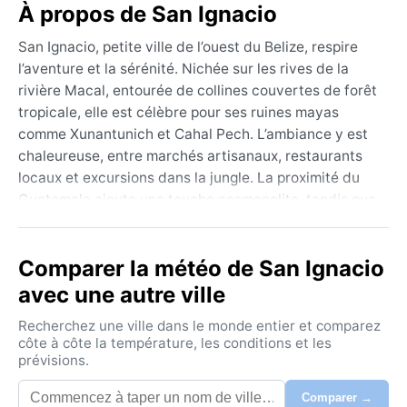
À propos de San Ignacio
San Ignacio, petite ville de l’ouest du Belize, respire
l’aventure et la sérénité. Nichée sur les rives de la
rivière Macal, entourée de collines couvertes de forêt
tropicale, elle est célèbre pour ses ruines mayas
comme Xunantunich et Cahal Pech. L’ambiance y est
chaleureuse, entre marchés artisanaux, restaurants
locaux et excursions dans la jungle. La proximité du
Guatemala ajoute une touche cosmopolite, tandis que
les grottes et rivières souterraines attirent les
amateurs de spéléologie et de tubing.
Comparer la météo de San Ignacio
Le climat, classé Am (mousson tropicale), oppose une
avec une autre ville
saison des pluies de mai à octobre, avec des averses
souvent violentes et une humidité étouffante, à une
Recherchez une ville dans le monde entier et comparez
saison sèche de novembre à avril, plus clémente. Les
côte à côte la température, les conditions et les
prévisions.
températures restent élevées toute l’année, autour de
30 °C le jour, mais les nuits d’hiver descendent à 18
Comparer →
°C. Les précipitations ann