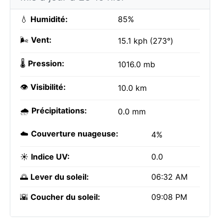
💧
Humidité:
85%
🌬️
Vent:
15.1 kph (273°)
🌡️
Pression:
1016.0 mb
👁️
Visibilité:
10.0 km
🌧️
Précipitations:
0.0 mm
☁️
Couverture nuageuse:
4%
☀️
Indice UV:
0.0
🌅
Lever du soleil:
06:32 AM
🌇
Coucher du soleil:
09:08 PM