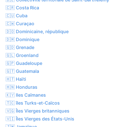
🇨🇷 Costa Rica
🇨🇺 Cuba
🇨🇼 Curaçao
🇩🇴 Dominicaine, république
🇩🇲 Dominique
🇬🇩 Grenade
🇬🇱 Groenland
🇬🇵 Guadeloupe
🇬🇹 Guatemala
🇭🇹 Haïti
🇭🇳 Honduras
🇰🇾 Iles Caïmanes
🇹🇨 îles Turks-et-Caïcos
🇻🇬 Îles Vierges britanniques
🇻🇮 Îles Vierges des États-Unis
🇯🇲 Jamaïque