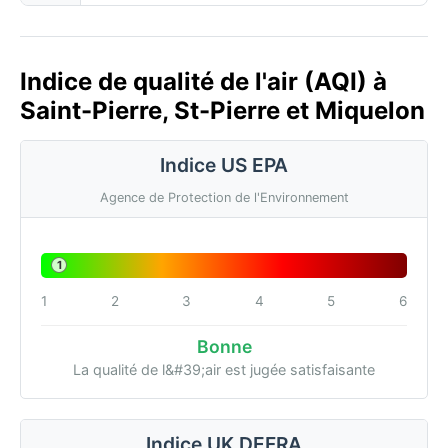
Indice de qualité de l'air (AQI) à
Saint-Pierre, St-Pierre et Miquelon
Indice US EPA
Agence de Protection de l'Environnement
1
1
2
3
4
5
6
Bonne
La qualité de l&#39;air est jugée satisfaisante
Indice UK DEFRA