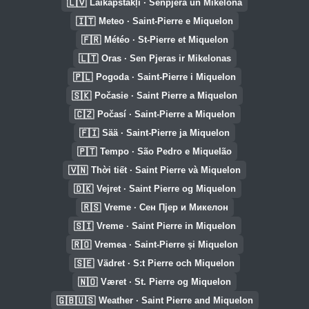
🇱🇻
Laikapstākļi · Senpjēra un Mikelona
🇮🇹
Meteo · Saint-Pierre e Miquelon
🇫🇷
Météo · St-Pierre et Miquelon
🇱🇹
Oras · Sen Pjeras ir Mikelonas
🇵🇱
Pogoda · Saint-Pierre i Miquelon
🇸🇰
Počasie · Saint Pierre a Miquelon
🇨🇿
Počasí · Saint-Pierre a Miquelon
🇫🇮
Sää · Saint-Pierre ja Miquelon
🇵🇹
Tempo · São Pedro e Miquelão
🇻🇳
Thời tiết · Saint Pierre và Miquelon
🇩🇰
Vejret · Saint Pierre og Miquelon
🇷🇸
Vreme · Сен Пјер и Микелон
🇸🇮
Vreme · Saint Pierre in Miquelon
🇷🇴
Vremea · Saint-Pierre și Miquelon
🇸🇪
Vädret · S:t Pierre och Miquelon
🇳🇴
Været · St. Pierre og Miquelon
🇬🇧🇺🇸
Weather · Saint Pierre and Miquelon