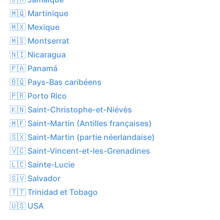
🇲🇶 Martinique
🇲🇽 Mexique
🇲🇸 Montserrat
🇳🇮 Nicaragua
🇵🇦 Panamá
🇧🇶 Pays-Bas caribéens
🇵🇷 Porto Rico
🇰🇳 Saint-Christophe-et-Niévès
🇲🇫 Saint-Martin (Antilles françaises)
🇸🇽 Saint-Martin (partie néerlandaise)
🇻🇨 Saint-Vincent-et-les-Grenadines
🇱🇨 Sainte-Lucie
🇸🇻 Salvador
🇹🇹 Trinidad et Tobago
🇺🇸 USA