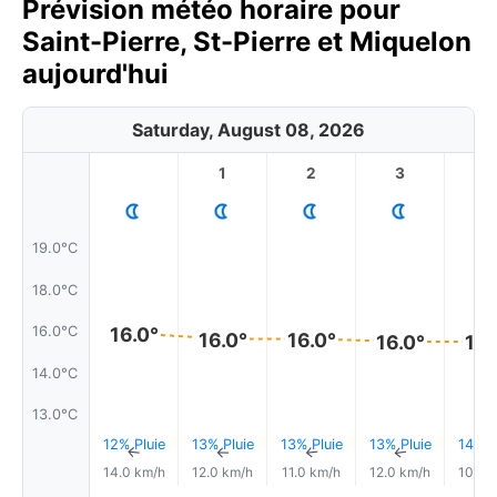
Prévision météo horaire pour
Saint-Pierre, St-Pierre et Miquelon
aujourd'hui
Saturday, August 08, 2026
1
2
3
4
19.0°C
18.0°C
16.0°
16.0°C
16.0°
16.0°
16.0°
16.
14.0°C
13.0°C
12% Pluie
13% Pluie
13% Pluie
13% Pluie
14% P
↑
↑
↑
↑
14.0 km/h
12.0 km/h
11.0 km/h
12.0 km/h
10.0 