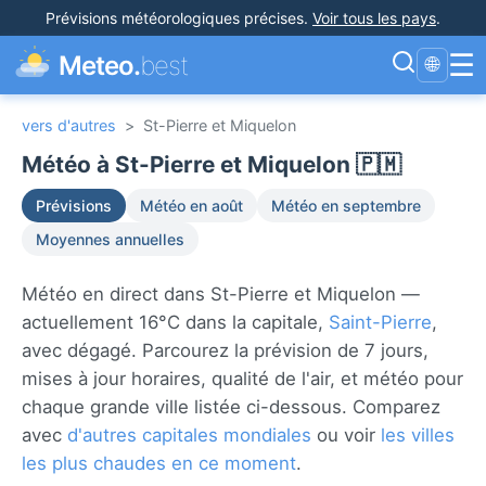
Prévisions météorologiques précises
.
Voir tous les pays
.
☰
Meteo.
best
🌐
vers d'autres
>
St-Pierre et Miquelon
Météo à St-Pierre et Miquelon 🇵🇲
Prévisions
Météo en août
Météo en septembre
Moyennes annuelles
Météo en direct dans St-Pierre et Miquelon —
actuellement 16°C dans la capitale,
Saint-Pierre
,
avec dégagé. Parcourez la prévision de 7 jours,
mises à jour horaires, qualité de l'air, et météo pour
chaque grande ville listée ci-dessous. Comparez
avec
d'autres capitales mondiales
ou voir
les villes
les plus chaudes en ce moment
.