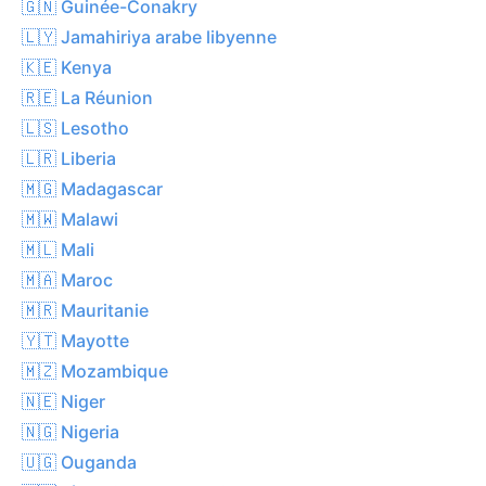
🇬🇳 Guinée-Conakry
🇱🇾 Jamahiriya arabe libyenne
🇰🇪 Kenya
🇷🇪 La Réunion
🇱🇸 Lesotho
🇱🇷 Liberia
🇲🇬 Madagascar
🇲🇼 Malawi
🇲🇱 Mali
🇲🇦 Maroc
🇲🇷 Mauritanie
🇾🇹 Mayotte
🇲🇿 Mozambique
🇳🇪 Niger
🇳🇬 Nigeria
🇺🇬 Ouganda