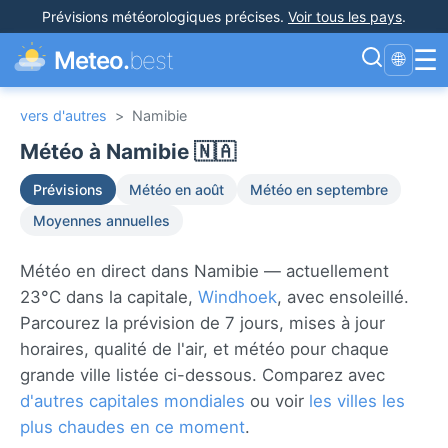
Prévisions météorologiques précises
.
Voir tous les pays
.
☰
Meteo.
best
🌐
vers d'autres
>
Namibie
Météo à Namibie 🇳🇦
Prévisions
Météo en août
Météo en septembre
Moyennes annuelles
Météo en direct dans Namibie — actuellement
23°C dans la capitale,
Windhoek
, avec ensoleillé.
Parcourez la prévision de 7 jours, mises à jour
horaires, qualité de l'air, et météo pour chaque
grande ville listée ci-dessous. Comparez avec
d'autres capitales mondiales
ou voir
les villes les
plus chaudes en ce moment
.