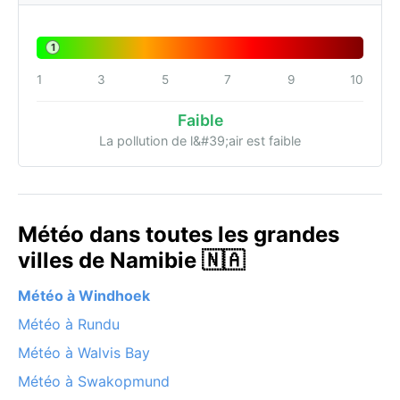
1
1
3
5
7
9
10
Faible
La pollution de l&#39;air est faible
Météo dans toutes les grandes
villes de Namibie 🇳🇦
Météo à Windhoek
Météo à Rundu
Météo à Walvis Bay
Météo à Swakopmund