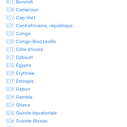
🇧🇮 Burundi
🇨🇲 Cameroun
🇨🇻 Cap-Vert
🇨🇫 Centrafricaine, république
🇨🇩 Congo
🇨🇬 Congo-Brazzaville
🇨🇮 Côte d’Ivoire
🇩🇯 Djibouti
🇪🇬 Égypte
🇪🇷 Érythrée
🇪🇹 Éthiopie
🇬🇦 Gabon
🇬🇲 Gambie
🇬🇭 Ghana
🇬🇶 Guinée équatoriale
🇬🇼 Guinée-Bissau