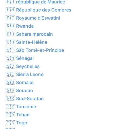
🇲🇺 république de Maurice
🇰🇲 République des Comores
🇸🇿 Royaume d’Eswatini
🇷🇼 Rwanda
🇪🇭 Sahara marocain
🇸🇭 Sainte-Hélène
🇸🇹 São Tomé-et-Príncipe
🇸🇳 Sénégal
🇸🇨 Seychelles
🇸🇱 Sierra Leone
🇸🇴 Somalie
🇸🇩 Soudan
🇸🇸 Sud-Soudan
🇹🇿 Tanzanie
🇹🇩 Tchad
🇹🇬 Togo