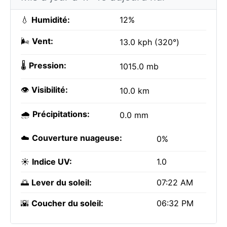
💧
Humidité:
12%
🌬️
Vent:
13.0 kph (320°)
🌡️
Pression:
1015.0 mb
👁️
Visibilité:
10.0 km
🌧️
Précipitations:
0.0 mm
☁️
Couverture nuageuse:
0%
☀️
Indice UV:
1.0
🌅
Lever du soleil:
07:22 AM
🌇
Coucher du soleil:
06:32 PM