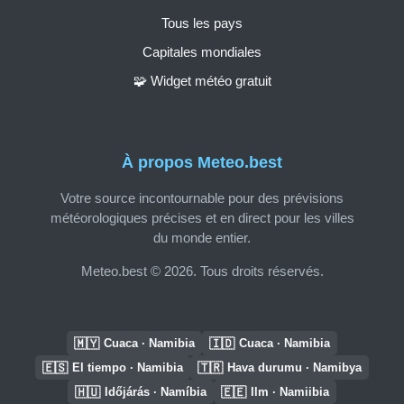
Tous les pays
Capitales mondiales
🧩 Widget météo gratuit
À propos Meteo.best
Votre source incontournable pour des prévisions
météorologiques précises et en direct pour les villes
du monde entier.
Meteo.best © 2026. Tous droits réservés.
🇲🇾
🇮🇩
Cuaca · Namibia
Cuaca · Namibia
🇪🇸
🇹🇷
El tiempo · Namibia
Hava durumu · Namibya
🇭🇺
🇪🇪
Időjárás · Namíbia
Ilm · Namiibia