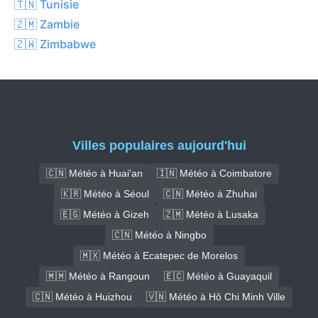
🇹🇳 Tunisie
🇿🇲 Zambie
🇿🇼 Zimbabwe
Villes populaires aujourd'hui
🇨🇳 Météo à Huai'an
🇮🇳 Météo à Coimbatore
🇰🇷 Météo à Séoul
🇨🇳 Météo à Zhuhai
🇪🇬 Météo à Gizeh
🇿🇲 Météo à Lusaka
🇨🇳 Météo à Ningbo
🇲🇽 Météo à Ecatepec de Morelos
🇲🇲 Météo à Rangoun
🇪🇨 Météo à Guayaquil
🇨🇳 Météo à Huizhou
🇻🇳 Météo à Hô Chi Minh Ville