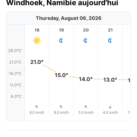
Windhoek, Namibie aujourd'hui
Thursday, August 06, 2026
18
19
20
21
2
26.0°C
21.0°
21.0°C
16.0°C
15.0°
14.0°
13.0°
13.
11.0°C
6.0°C
↑
↑
↑
↑
9.0 km/h
8.0 km/h
3.0 km/h
4.0 km/h
7.0 k