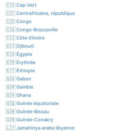
🇨🇻 Cap-Vert
🇨🇫 Centrafricaine, république
🇨🇩 Congo
🇨🇬 Congo-Brazzaville
🇨🇮 Côte d’Ivoire
🇩🇯 Djibouti
🇪🇬 Égypte
🇪🇷 Érythrée
🇪🇹 Éthiopie
🇬🇦 Gabon
🇬🇲 Gambie
🇬🇭 Ghana
🇬🇶 Guinée équatoriale
🇬🇼 Guinée-Bissau
🇬🇳 Guinée-Conakry
🇱🇾 Jamahiriya arabe libyenne