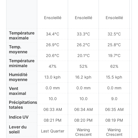
Ensoleillé
Ensoleillé
Ensoleillé
Température
34.4°C
33.3°C
32.5°C
maximale
26.9°C
26.2°C
25.8°C
Temp.
moyenne
20.6°C
20.1°C
19.7°C
Température
minimale
47%
52%
62%
Humidité
13.0 kph
16.2 kph
15.5 kph
moyenne
0.0 mm
0.0 mm
0.0 mm
Vent
maximal
10.0
10.0
9.0
Précipitations
totales
06:33 AM
06:34 AM
06:35 AM
0
Indice UV
08:21 PM
08:20 PM
08:19 PM
Lever du
Waning
Waning
Last Quarter
soleil
Crescent
Crescent