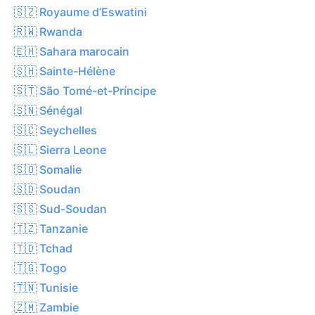
🇸🇿 Royaume d’Eswatini
🇷🇼 Rwanda
🇪🇭 Sahara marocain
🇸🇭 Sainte-Hélène
🇸🇹 São Tomé-et-Príncipe
🇸🇳 Sénégal
🇸🇨 Seychelles
🇸🇱 Sierra Leone
🇸🇴 Somalie
🇸🇩 Soudan
🇸🇸 Sud-Soudan
🇹🇿 Tanzanie
🇹🇩 Tchad
🇹🇬 Togo
🇹🇳 Tunisie
🇿🇲 Zambie