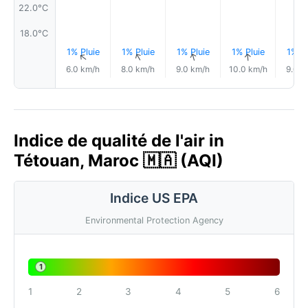
22.0°C
18.0°C
1% Pluie
1% Pluie
1% Pluie
1% Pluie
1% Pl
↑
↑
↑
↑
6.0 km/h
8.0 km/h
9.0 km/h
10.0 km/h
9.0 k
Indice de qualité de l'air in
Tétouan, Maroc 🇲🇦 (AQI)
Indice US EPA
Environmental Protection Agency
1
1
2
3
4
5
6