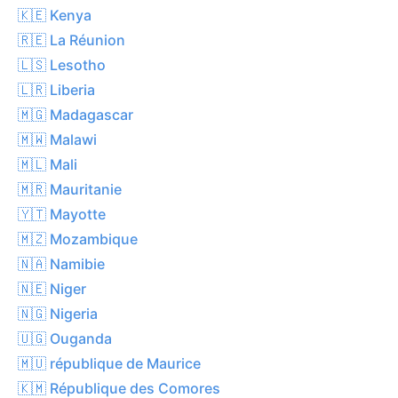
🇰🇪 Kenya
🇷🇪 La Réunion
🇱🇸 Lesotho
🇱🇷 Liberia
🇲🇬 Madagascar
🇲🇼 Malawi
🇲🇱 Mali
🇲🇷 Mauritanie
🇾🇹 Mayotte
🇲🇿 Mozambique
🇳🇦 Namibie
🇳🇪 Niger
🇳🇬 Nigeria
🇺🇬 Ouganda
🇲🇺 république de Maurice
🇰🇲 République des Comores