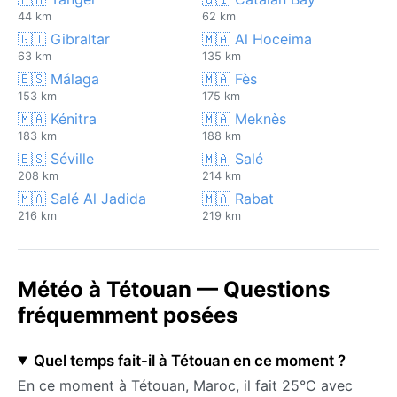
44 km
62 km
🇬🇮 Gibraltar
🇲🇦 Al Hoceima
63 km
135 km
🇪🇸 Málaga
🇲🇦 Fès
153 km
175 km
🇲🇦 Kénitra
🇲🇦 Meknès
183 km
188 km
🇪🇸 Séville
🇲🇦 Salé
208 km
214 km
🇲🇦 Salé Al Jadida
🇲🇦 Rabat
216 km
219 km
Météo à Tétouan — Questions
fréquemment posées
Quel temps fait-il à Tétouan en ce moment ?
En ce moment à Tétouan, Maroc, il fait 25°C avec