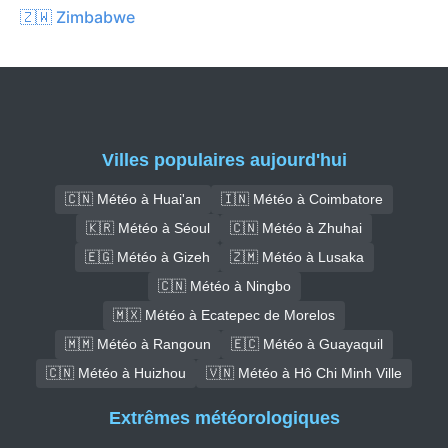
🇿🇼 Zimbabwe
Villes populaires aujourd'hui
🇨🇳 Météo à Huai'an
🇮🇳 Météo à Coimbatore
🇰🇷 Météo à Séoul
🇨🇳 Météo à Zhuhai
🇪🇬 Météo à Gizeh
🇿🇲 Météo à Lusaka
🇨🇳 Météo à Ningbo
🇲🇽 Météo à Ecatepec de Morelos
🇲🇲 Météo à Rangoun
🇪🇨 Météo à Guayaquil
🇨🇳 Météo à Huizhou
🇻🇳 Météo à Hô Chi Minh Ville
Extrêmes météorologiques