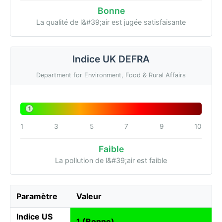
Bonne
La qualité de l&#39;air est jugée satisfaisante
Indice UK DEFRA
Department for Environment, Food & Rural Affairs
1
1
3
5
7
9
10
Faible
La pollution de l&#39;air est faible
Paramètre
Valeur
Indice US
1 (Bonne)