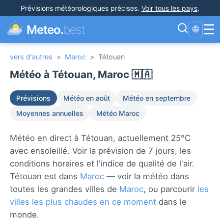
Prévisions météorologiques précises
.
Voir tous les pays
.
☰
Meteo.
best
🌐
vers d'autres
>
Maroc
>
Tétouan
Météo à Tétouan, Maroc 🇲🇦
Prévisions
Météo en août
Météo en septembre
Moyennes annuelles
Météo Maroc
Météo en direct à Tétouan, actuellement 25°C
avec ensoleillé. Voir la prévision de 7 jours, les
conditions horaires et l'indice de qualité de l'air.
Tétouan est dans
Maroc
— voir la météo dans
toutes les grandes villes de
Maroc
, ou parcourir
les
villes les plus chaudes en ce moment
dans le
monde.