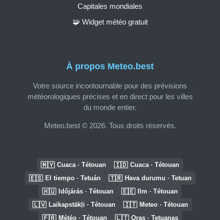
Capitales mondiales
🧩 Widget météo gratuit
À propos Meteo.best
Votre source incontournable pour des prévisions
météorologiques précises et en direct pour les villes
du monde entier.
Meteo.best © 2026. Tous droits réservés.
🇲🇾
🇮🇩
Cuaca · Tétouan
Cuaca · Tétouan
🇪🇸
🇹🇷
El tiempo · Tetuán
Hava durumu · Tetuan
🇭🇺
🇪🇪
Időjárás · Tétouan
Ilm · Tétouan
🇱🇻
🇮🇹
Laikapstākļi · Tétouan
Meteo · Tétouan
🇫🇷
🇱🇹
Météo · Tétouan
Oras · Tetuanas