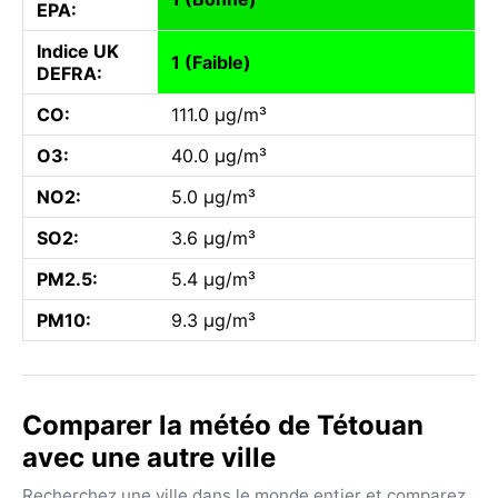
EPA:
Indice UK
1 (Faible)
DEFRA:
CO:
111.0 µg/m³
O3:
40.0 µg/m³
NO2:
5.0 µg/m³
SO2:
3.6 µg/m³
PM2.5:
5.4 µg/m³
PM10:
9.3 µg/m³
Comparer la météo de Tétouan
avec une autre ville
Recherchez une ville dans le monde entier et comparez