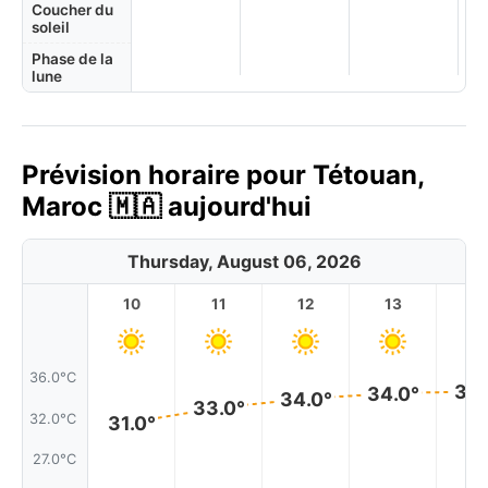
Coucher du
soleil
Phase de la
lune
Prévision horaire pour Tétouan,
Maroc 🇲🇦 aujourd'hui
Thursday, August 06, 2026
10
11
12
13
1
36.0°C
34.
34.0°
34.0°
33.0°
32.0°C
31.0°
27.0°C