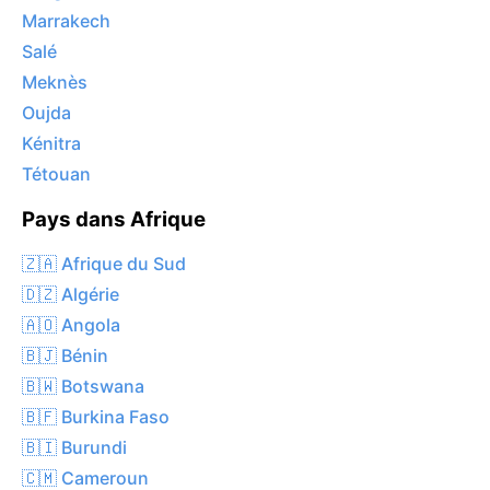
Marrakech
Salé
Meknès
Oujda
Kénitra
Tétouan
Pays dans Afrique
🇿🇦 Afrique du Sud
🇩🇿 Algérie
🇦🇴 Angola
🇧🇯 Bénin
🇧🇼 Botswana
🇧🇫 Burkina Faso
🇧🇮 Burundi
🇨🇲 Cameroun