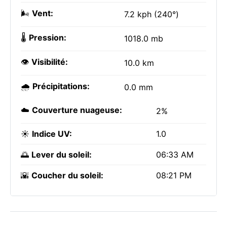
🌬️
Vent:
7.2 kph (240°)
🌡️
Pression:
1018.0 mb
👁️
Visibilité:
10.0 km
🌧️
Précipitations:
0.0 mm
☁️
Couverture nuageuse:
2%
☀️
Indice UV:
1.0
🌅
Lever du soleil:
06:33 AM
🌇
Coucher du soleil:
08:21 PM