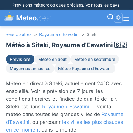
Prévisions météorologiques précises
.
Voir tous les pays
.
☰
Meteo.
best
🌐
vers d'autres
>
Royaume d’Eswatini
>
Siteki
Météo à Siteki, Royaume d’Eswatini 🇸🇿
Prévisions
Météo en août
Météo en septembre
Moyennes annuelles
Météo Royaume d’Eswatini
Météo en direct à Siteki, actuellement 24°C avec
ensoleillé. Voir la prévision de 7 jours, les
conditions horaires et l'indice de qualité de l'air.
Siteki est dans
Royaume d’Eswatini
— voir la
météo dans toutes les grandes villes de
Royaume
d’Eswatini
, ou parcourir
les villes les plus chaudes
en ce moment
dans le monde.