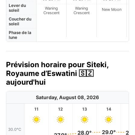
Lever du
Waning
Waning
New Moon
N
soleil
Crescent
Crescent
Coucher du
soleil
Phase de la
lune
Prévision horaire pour Siteki,
Royaume d’Eswatini 🇸🇿
aujourd'hui
Saturday, August 08, 2026
11
12
13
14
1
30.0°C
29.0°
28.
28.0°
27.0°