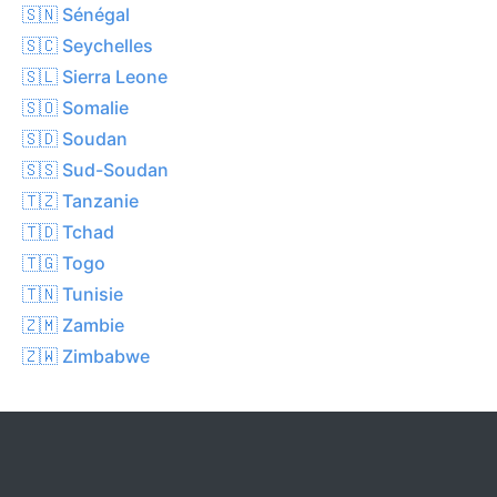
🇸🇳 Sénégal
🇸🇨 Seychelles
🇸🇱 Sierra Leone
🇸🇴 Somalie
🇸🇩 Soudan
🇸🇸 Sud-Soudan
🇹🇿 Tanzanie
🇹🇩 Tchad
🇹🇬 Togo
🇹🇳 Tunisie
🇿🇲 Zambie
🇿🇼 Zimbabwe