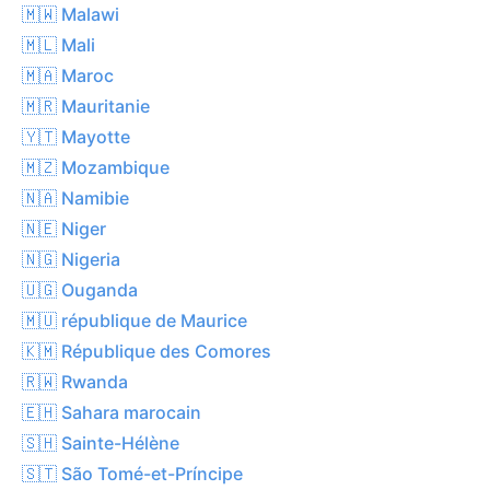
🇲🇼 Malawi
🇲🇱 Mali
🇲🇦 Maroc
🇲🇷 Mauritanie
🇾🇹 Mayotte
🇲🇿 Mozambique
🇳🇦 Namibie
🇳🇪 Niger
🇳🇬 Nigeria
🇺🇬 Ouganda
🇲🇺 république de Maurice
🇰🇲 République des Comores
🇷🇼 Rwanda
🇪🇭 Sahara marocain
🇸🇭 Sainte-Hélène
🇸🇹 São Tomé-et-Príncipe