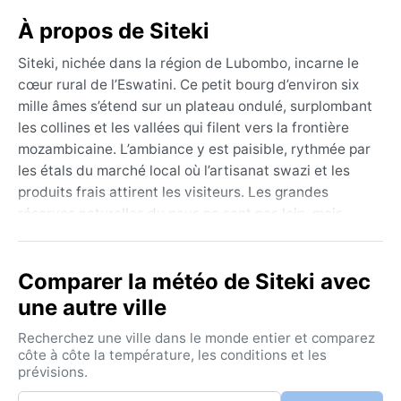
À propos de Siteki
Siteki, nichée dans la région de Lubombo, incarne le
cœur rural de l’Eswatini. Ce petit bourg d’environ six
mille âmes s’étend sur un plateau ondulé, surplombant
les collines et les vallées qui filent vers la frontière
mozambicaine. L’ambiance y est paisible, rythmée par
les étals du marché local où l’artisanat swazi et les
produits frais attirent les visiteurs. Les grandes
réserves naturelles du pays ne sont pas loin, mais
Siteki elle-même séduit par son authenticité :
quelques bâtiments coloniaux, des églises modestes,
Comparer la météo de Siteki avec
et une vue imprenable sur les contreforts du
Lebombo.
une autre ville
Son climat, classé Cwa selon Köppen, est subtropical
Recherchez une ville dans le monde entier et comparez
humide avec un hiver sec. L’été, de novembre à mars,
côte à côte la température, les conditions et les
prévisions.
apporte chaleur moite et fortes averses – les
températures montent souvent au-dessus de 30 °C,