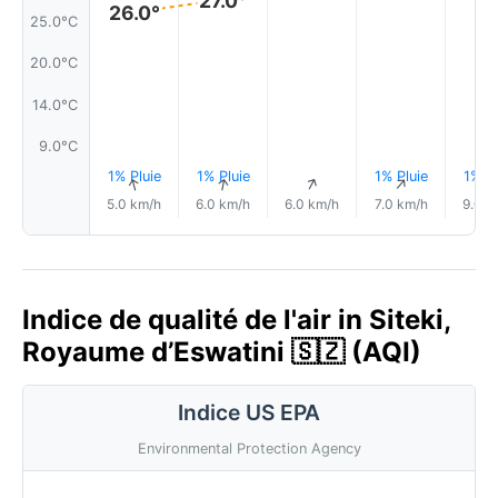
26.0°
25.0°C
20.0°C
14.0°C
9.0°C
1% Pluie
1% Pluie
1% Pluie
1% Pl
↑
↑
↑
↑
5.0 km/h
6.0 km/h
6.0 km/h
7.0 km/h
9.0 k
Indice de qualité de l'air in Siteki,
Royaume d’Eswatini 🇸🇿 (AQI)
Indice US EPA
Environmental Protection Agency