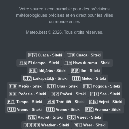
Votre source incontournable pour des prévisions
météorologiques précises et en direct pour les villes
du monde entier.
Meteo.best © 2026. Tous droits réservés.
🇲🇾
🇮🇩
Cuaca · Siteki
Cuaca · Siteki
🇪🇸
🇹🇷
El tiempo · Siteki
Hava durumu · Siteki
🇭🇺
🇪🇪
Időjárás · Siteki
Ilm · Siteki
🇱🇻
🇮🇹
Laikapstākļi · Siteki
Meteo · Siteki
🇫🇷
🇱🇹
🇵🇱
Météo · Siteki
Oras · Siteki
Pogoda · Siteki
🇸🇰
🇨🇿
🇫🇮
Počasie · Siteki
Počasí · Siteki
Sää · Siteki
🇵🇹
🇻🇳
🇩🇰
Tempo · Siteki
Thời tiết · Siteki
Vejret · Siteki
🇷🇸
🇸🇮
🇷🇴
Vreme · Siteki
Vreme · Siteki
Vremea · Siteki
🇸🇪
🇳🇴
Vädret · Siteki
Været · Siteki
🇬🇧🇺🇸
🇳🇱
Weather · Siteki
Weer · Siteki