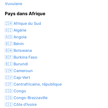
Vuvulane
Pays dans Afrique
🇿🇦 Afrique du Sud
🇩🇿 Algérie
🇦🇴 Angola
🇧🇯 Bénin
🇧🇼 Botswana
🇧🇫 Burkina Faso
🇧🇮 Burundi
🇨🇲 Cameroun
🇨🇻 Cap-Vert
🇨🇫 Centrafricaine, république
🇨🇩 Congo
🇨🇬 Congo-Brazzaville
🇨🇮 Côte d’Ivoire