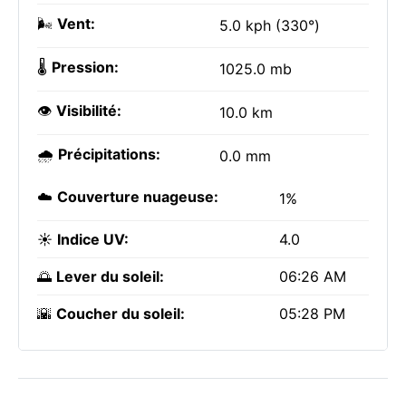
🌬️
Vent:
5.0 kph (330°)
🌡️
Pression:
1025.0 mb
👁️
Visibilité:
10.0 km
🌧️
Précipitations:
0.0 mm
☁️
Couverture nuageuse:
1%
☀️
Indice UV:
4.0
🌅
Lever du soleil:
06:26 AM
🌇
Coucher du soleil:
05:28 PM