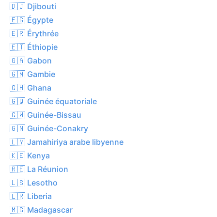
🇩🇯 Djibouti
🇪🇬 Égypte
🇪🇷 Érythrée
🇪🇹 Éthiopie
🇬🇦 Gabon
🇬🇲 Gambie
🇬🇭 Ghana
🇬🇶 Guinée équatoriale
🇬🇼 Guinée-Bissau
🇬🇳 Guinée-Conakry
🇱🇾 Jamahiriya arabe libyenne
🇰🇪 Kenya
🇷🇪 La Réunion
🇱🇸 Lesotho
🇱🇷 Liberia
🇲🇬 Madagascar