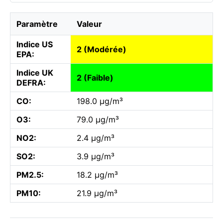
Paramètre
Valeur
Indice US
2 (Modérée)
EPA:
Indice UK
2 (Faible)
DEFRA:
CO:
198.0 µg/m³
O3:
79.0 µg/m³
NO2:
2.4 µg/m³
SO2:
3.9 µg/m³
PM2.5:
18.2 µg/m³
PM10:
21.9 µg/m³