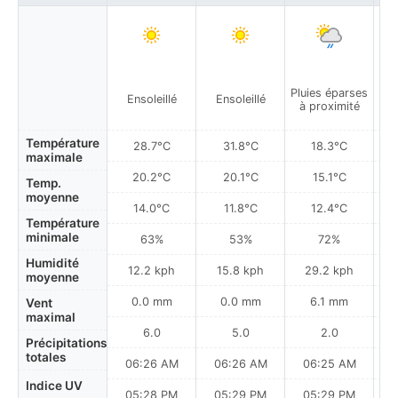
Pluies éparses
Pa
Ensoleillé
Ensoleillé
à proximité
Température
28.7°C
31.8°C
18.3°C
maximale
20.2°C
20.1°C
15.1°C
Temp.
moyenne
14.0°C
11.8°C
12.4°C
Température
minimale
63%
53%
72%
Humidité
12.2 kph
15.8 kph
29.2 kph
moyenne
0.0 mm
0.0 mm
6.1 mm
Vent
maximal
6.0
5.0
2.0
Précipitations
totales
06:26 AM
06:26 AM
06:25 AM
0
Indice UV
05:28 PM
05:29 PM
05:29 PM