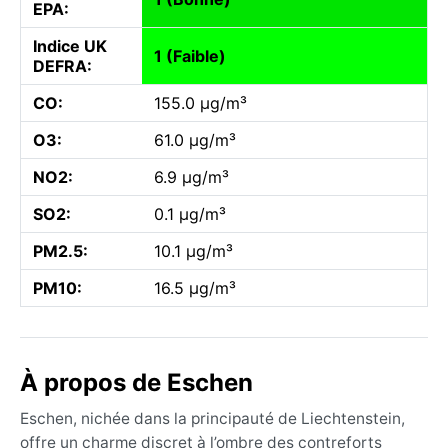
EPA:
Indice UK
1 (Faible)
DEFRA:
CO:
155.0 µg/m³
O3:
61.0 µg/m³
NO2:
6.9 µg/m³
SO2:
0.1 µg/m³
PM2.5:
10.1 µg/m³
PM10:
16.5 µg/m³
À propos de Eschen
Eschen, nichée dans la principauté de Liechtenstein,
offre un charme discret à l’ombre des contreforts