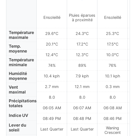
Pluies éparses
Ensoleillé
Ensoleillé
à proximité
Température
29.6°C
24.3°C
25.3°C
maximale
20.1°C
17.2°C
17.5°C
Temp.
moyenne
12.4°C
12.3°C
10.0°C
Température
minimale
74%
89%
76%
Humidité
10.4 kph
7.9 kph
10.1 kph
moyenne
2.7 mm
12.1 mm
0.3 mm
Vent
maximal
8.0
8.0
8.0
Précipitations
totales
06:05 AM
06:07 AM
06:08 AM
0
Indice UV
08:49 PM
08:48 PM
08:46 PM
Lever du
Waning
Last Quarter
Last Quarter
soleil
Crescent