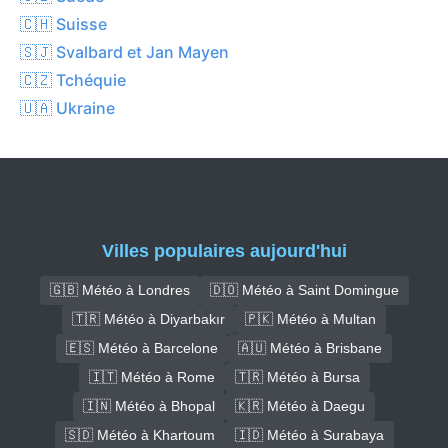
🇨🇭 Suisse
🇸🇯 Svalbard et Jan Mayen
🇨🇿 Tchéquie
🇺🇦 Ukraine
Villes populaires aujourd'hui
🇬🇧 Météo à Londres
🇩🇴 Météo à Saint Domingue
🇹🇷 Météo à Diyarbakır
🇵🇰 Météo à Multan
🇪🇸 Météo à Barcelone
🇦🇺 Météo à Brisbane
🇮🇹 Météo à Rome
🇹🇷 Météo à Bursa
🇮🇳 Météo à Bhopal
🇰🇷 Météo à Daegu
🇸🇩 Météo à Khartoum
🇮🇩 Météo à Surabaya