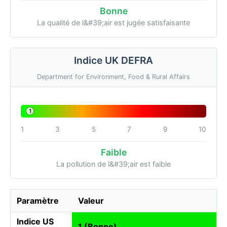
Bonne
La qualité de l&#39;air est jugée satisfaisante
Indice UK DEFRA
Department for Environment, Food & Rural Affairs
1
1
3
5
7
9
10
Faible
La pollution de l&#39;air est faible
Paramètre
Valeur
Indice US
1 (Bonne)