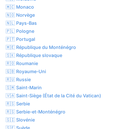
🇲🇨 Monaco
🇳🇴 Norvège
🇳🇱 Pays-Bas
🇵🇱 Pologne
🇵🇹 Portugal
🇲🇪 République du Monténégro
🇸🇰 République slovaque
🇷🇴 Roumanie
🇬🇧 Royaume-Uni
🇷🇺 Russie
🇸🇲 Saint-Marin
🇻🇦 Saint-Siège (État de la Cité du Vatican)
🇷🇸 Serbie
🇷🇸 Serbie-et-Monténégro
🇸🇮 Slovénie
🇸🇪 Suède