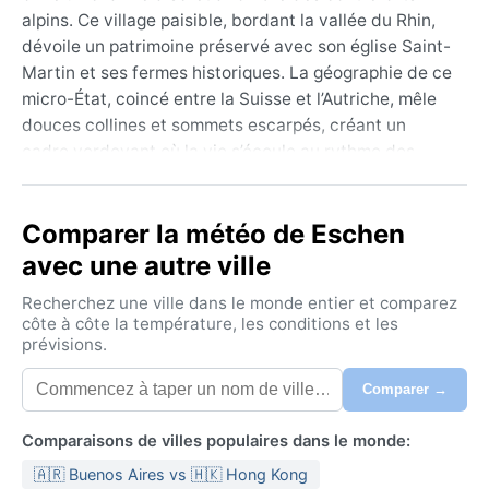
alpins. Ce village paisible, bordant la vallée du Rhin,
dévoile un patrimoine préservé avec son église Saint-
Martin et ses fermes historiques. La géographie de ce
micro-État, coincé entre la Suisse et l’Autriche, mêle
douces collines et sommets escarpés, créant un
cadre verdoyant où la vie s’écoule au rythme des
saisons. Les visiteurs apprécient les sentiers de
randonnée et la proximité de Vaduz, la capitale, sans
Comparer la météo de Eschen
l’agitation touristique.
avec une autre ville
Sous la classification climatique Cfb (océanique),
Eschen connaît des étés tempérés, avec des
Recherchez une ville dans le monde entier et comparez
maximales autour de 23 °C en juillet, et des hivers
côte à côte la température, les conditions et les
prévisions.
frais où le mercure oscille autour de 1 °C en janvier.
Les précipitations sont réparties sur l’année,
Comparer →
légèrement plus abondantes en été. L’humidité reste
modérée, mais les matinées peuvent être brumeuses
Comparaisons de villes populaires dans le monde:
dans la vallée. Pour voyager sereinement, mieux vaut
🇦🇷 Buenos Aires vs 🇭🇰 Hong Kong
emporter des vêtements imperméables, des couches