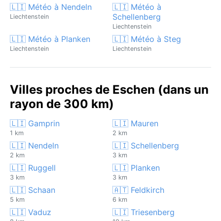
🇱🇮 Météo à Nendeln
🇱🇮 Météo à
Schellenberg
Liechtenstein
Liechtenstein
🇱🇮 Météo à Planken
🇱🇮 Météo à Steg
Liechtenstein
Liechtenstein
Villes proches de Eschen (dans un
rayon de 300 km)
🇱🇮 Gamprin
🇱🇮 Mauren
1 km
2 km
🇱🇮 Nendeln
🇱🇮 Schellenberg
2 km
3 km
🇱🇮 Ruggell
🇱🇮 Planken
3 km
3 km
🇱🇮 Schaan
🇦🇹 Feldkirch
5 km
6 km
🇱🇮 Vaduz
🇱🇮 Triesenberg