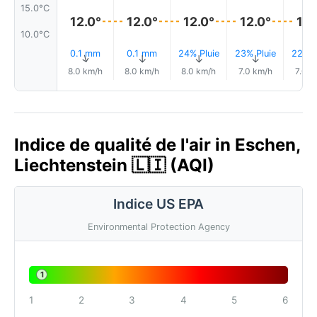
15.0°C
12.0°
12.0°
12.0°
12.0°
12.
10.0°C
0.1 mm
0.1 mm
24% Pluie
23% Pluie
22% P
↑
↑
↑
↑
↑
8.0 km/h
8.0 km/h
8.0 km/h
7.0 km/h
7.0 k
Indice de qualité de l'air in Eschen,
Liechtenstein 🇱🇮 (AQI)
Indice US EPA
Environmental Protection Agency
1
1
2
3
4
5
6