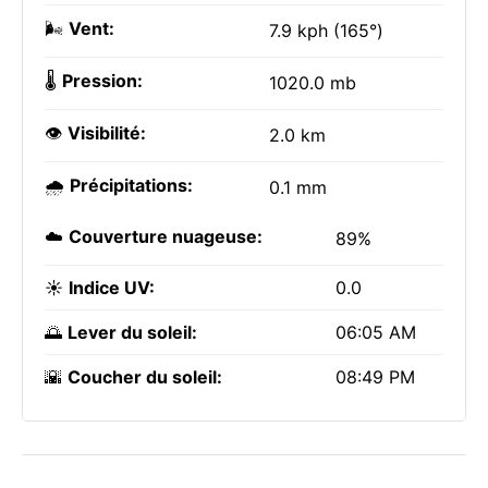
🌬️
Vent:
7.9 kph (165°)
🌡️
Pression:
1020.0 mb
👁️
Visibilité:
2.0 km
🌧️
Précipitations:
0.1 mm
☁️
Couverture nuageuse:
89%
☀️
Indice UV:
0.0
🌅
Lever du soleil:
06:05 AM
🌇
Coucher du soleil:
08:49 PM