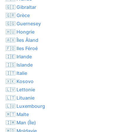
🇬🇮 Gibraltar
🇬🇷 Grèce
🇬🇬 Guernesey
🇭🇺 Hongrie
🇦🇽 Îles Åland
🇫🇴 Iles Féroé
🇮🇪 Irlande
🇮🇸 Islande
🇮🇹 Italie
🇽🇰 Kosovo
🇱🇻 Lettonie
🇱🇹 Lituanie
🇱🇺 Luxembourg
🇲🇹 Malte
🇮🇲 Man (Île)
🇲🇩 Moldavie