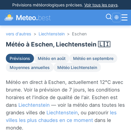
Prévisions météorologiques précises
.
Voir tous les pays
.
☰
Meteo.
best
🌐
vers d'autres
>
Liechtenstein
>
Eschen
Météo à Eschen, Liechtenstein 🇱🇮
Prévisions
Météo en août
Météo en septembre
Moyennes annuelles
Météo Liechtenstein
Météo en direct à Eschen, actuellement 12°C avec
brume. Voir la prévision de 7 jours, les conditions
horaires et l'indice de qualité de l'air. Eschen est
dans
Liechtenstein
— voir la météo dans toutes les
grandes villes de
Liechtenstein
, ou parcourir
les
villes les plus chaudes en ce moment
dans le
monde.