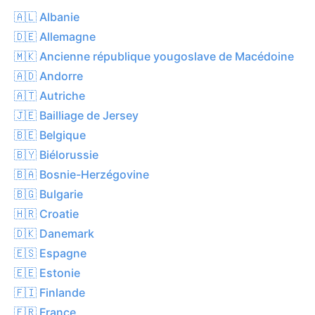
🇦🇱 Albanie
🇩🇪 Allemagne
🇲🇰 Ancienne république yougoslave de Macédoine
🇦🇩 Andorre
🇦🇹 Autriche
🇯🇪 Bailliage de Jersey
🇧🇪 Belgique
🇧🇾 Biélorussie
🇧🇦 Bosnie-Herzégovine
🇧🇬 Bulgarie
🇭🇷 Croatie
🇩🇰 Danemark
🇪🇸 Espagne
🇪🇪 Estonie
🇫🇮 Finlande
🇫🇷 France