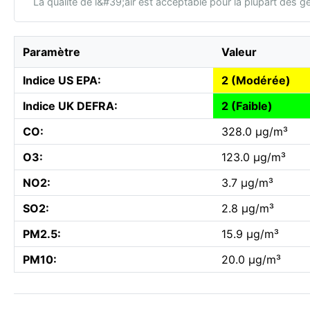
La qualité de l&#39;air est acceptable pour la plupart des g
Paramètre
Valeur
Indice US EPA:
2 (Modérée)
Indice UK DEFRA:
2 (Faible)
CO:
328.0 µg/m³
O3:
123.0 µg/m³
NO2:
3.7 µg/m³
SO2:
2.8 µg/m³
PM2.5:
15.9 µg/m³
PM10:
20.0 µg/m³