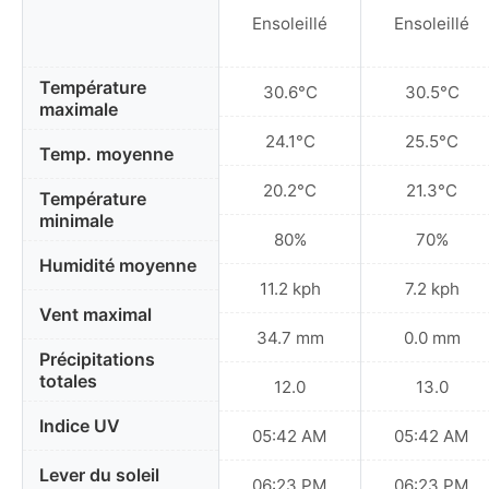
Ensoleillé
Ensoleillé
Température
30.6°C
30.5°C
maximale
24.1°C
25.5°C
Temp. moyenne
20.2°C
21.3°C
Température
minimale
80%
70%
Humidité moyenne
11.2 kph
7.2 kph
Vent maximal
34.7 mm
0.0 mm
Précipitations
totales
12.0
13.0
Indice UV
05:42 AM
05:42 AM
Lever du soleil
06:23 PM
06:23 PM