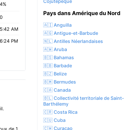
Cojutepeque
4%
Pays dans Amérique du Nord
.0
🇦🇮 Anguilla
5:42 AM
🇦🇬 Antigue-et-Barbude
6:24 PM
🇳🇱 Antilles Néerlandaises
🇦🇼 Aruba
🇧🇸 Bahamas
🇧🇧 Barbade
🇧🇿 Belize
🇧🇲 Bermudes
🇨🇦 Canada
🇧🇱 Collectivité territoriale de Saint-
Barthélemy
l.
🇨🇷 Costa Rica
🇨🇺 Cuba
🇨🇼 Curaçao
oux de 1