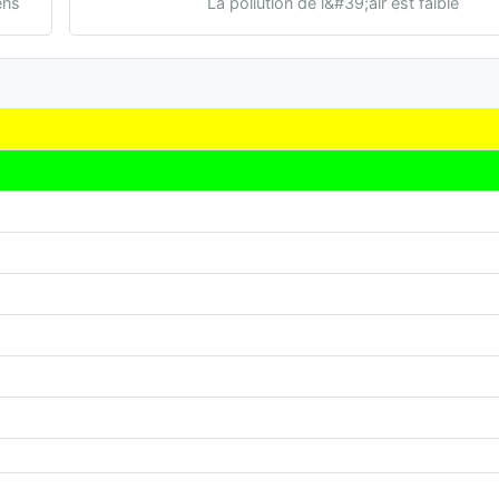
ens
La pollution de l&#39;air est faible