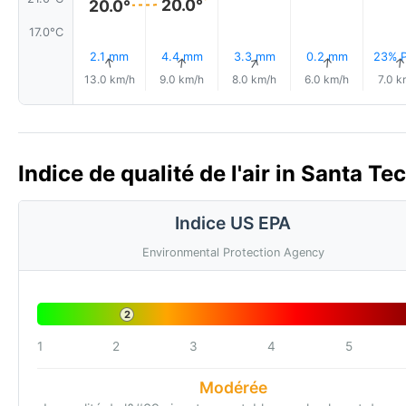
20.0°
20.0°
17.0°C
2.1 mm
4.4 mm
3.3 mm
0.2 mm
23% P
↑
↑
↑
↑
13.0 km/h
9.0 km/h
8.0 km/h
6.0 km/h
7.0 k
Indice de qualité de l'air in Santa Te
Indice US EPA
Environmental Protection Agency
2
1
2
3
4
5
Modérée