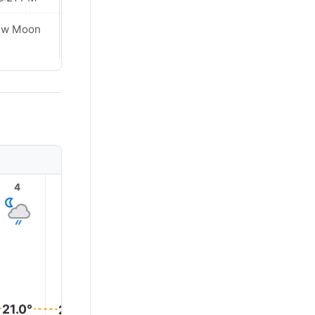
ew Moon
New Moon
4
5
6
7
8
9
24.0°
23.0°
22.0°
21.0°
21.0°
21.0°