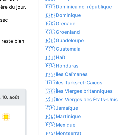
🇩🇴 Dominicaine, république
ère du jour.
🇩🇲 Dominique
 sec
🇬🇩 Grenade
🇬🇱 Groenland
🇬🇵 Guadeloupe
 reste bien
🇬🇹 Guatemala
🇭🇹 Haïti
🇭🇳 Honduras
🇰🇾 Iles Caïmanes
🇹🇨 îles Turks-et-Caïcos
🇻🇬 Îles Vierges britanniques
. 10. août
mar. 11. août
🇻🇮 Îles Vierges des États-Unis
🇯🇲 Jamaïque
🇲🇶 Martinique
🇲🇽 Mexique
🇲🇸 Montserrat