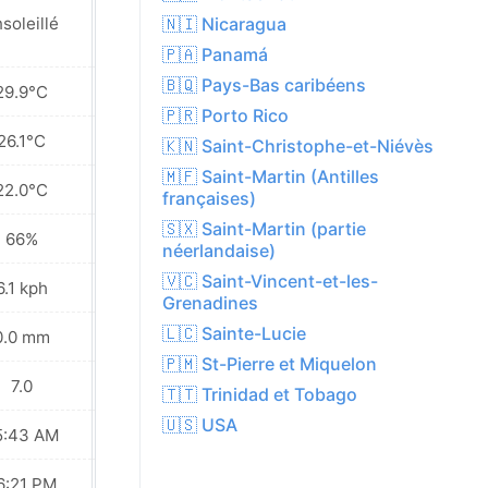
Partiellement
🇳🇮 Nicaragua
soleillé
nuageux
🇵🇦 Panamá
🇧🇶 Pays-Bas caribéens
29.9°C
28.1°C
🇵🇷 Porto Rico
26.1°C
24.4°C
🇰🇳 Saint-Christophe-et-Niévès
🇲🇫 Saint-Martin (Antilles
22.0°C
22.1°C
françaises)
🇸🇽 Saint-Martin (partie
66%
81%
néerlandaise)
🇻🇨 Saint-Vincent-et-les-
6.1 kph
7.6 kph
Grenadines
🇱🇨 Sainte-Lucie
0.0 mm
3.3 mm
🇵🇲 St-Pierre et Miquelon
7.0
7.0
🇹🇹 Trinidad et Tobago
🇺🇸 USA
5:43 AM
05:43 AM
6:21 PM
06:21 PM