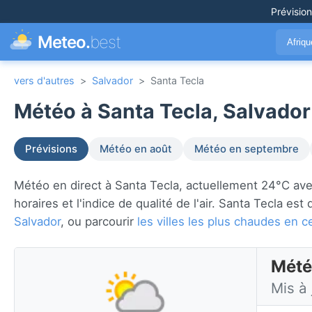
Prévisio
Meteo.
best
Afriq
vers d'autres
>
Salvador
>
Santa Tecla
Météo à Santa Tecla, Salvador
Prévisions
Météo en août
Météo en septembre
Météo en direct à Santa Tecla, actuellement 24°C avec 
horaires et l'indice de qualité de l'air. Santa Tecla est
Salvador
, ou parcourir
les villes les plus chaudes en
Mété
Mis à 