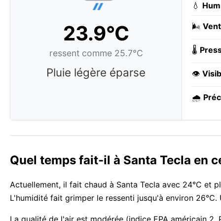
💧
Humi
23.9°C
🌬️
Vent
🌡️
Press
ressent comme 25.7°C
Pluie légère éparse
👁️
Visib
🌧️
Préc
Quel temps fait-il à Santa Tecla en
Actuellement, il fait chaud à Santa Tecla avec 24°C et p
L'humidité fait grimper le ressenti jusqu'à environ 26°C
La qualité de l'air est modérée (indice EPA américain 2