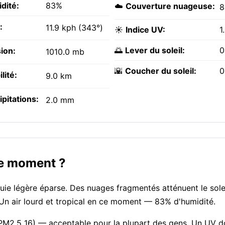
dité:
83%
☁️
Couverture nuageuse:
8
:
11.9 kph (343°)
☀️
Indice UV:
1
🌅
Lever du soleil:
0
ion:
1010.0 mb
🌇
Coucher du soleil:
0
ilité:
9.0 km
ipitations:
2.0 mm
 ce moment ?
luie légère éparse. Des nuages fragmentés atténuent le solei
. Un air lourd et tropical en ce moment — 83% d'humidité.
, PM2.5 16) — acceptable pour la plupart des gens. Un UV d