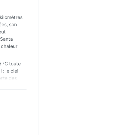
 kilomètres
ées, son
out
 Santa
a chaleur
5 °C toute
: le ciel
orte des
 vêtements
e. La
en février-
es »,
. Le risque
, aucun