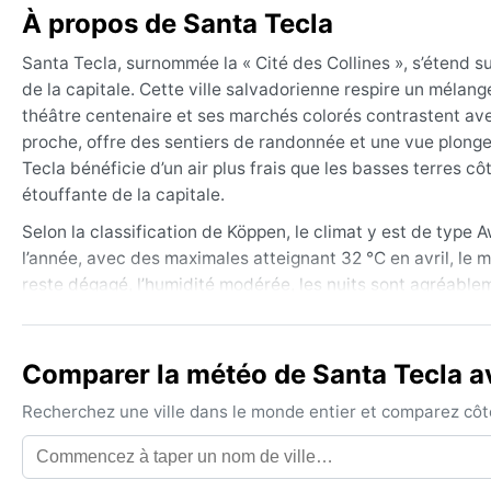
À propos de Santa Tecla
Santa Tecla, surnommée la « Cité des Collines », s’étend s
de la capitale. Cette ville salvadorienne respire un mélan
théâtre centenaire et ses marchés colorés contrastent ave
proche, offre des sentiers de randonnée et une vue plongea
Tecla bénéficie d’un air plus frais que les basses terres cô
étouffante de la capitale.
Selon la classification de Köppen, le climat y est de type 
l’année, avec des maximales atteignant 32 °C en avril, le m
reste dégagé, l’humidité modérée, les nuits sont agréable
pluies torrentielles, souvent sous forme d’averses l’après
légers en coton conviennent toute l’année, mais un coupe
fraîcheur du soir exige parfois une veste légère.
Comparer la météo de Santa Tecla av
La meilleure période pour profiter de Santa Tecla est la sa
Recherchez une ville dans le monde entier et comparez côte 
mars. En mai, les premières pluies marquent le retour de l
dépressions tropicales venues du Pacifique, peuvent provoq
cyclonique reste modéré sur cette façade, mais les glisseme