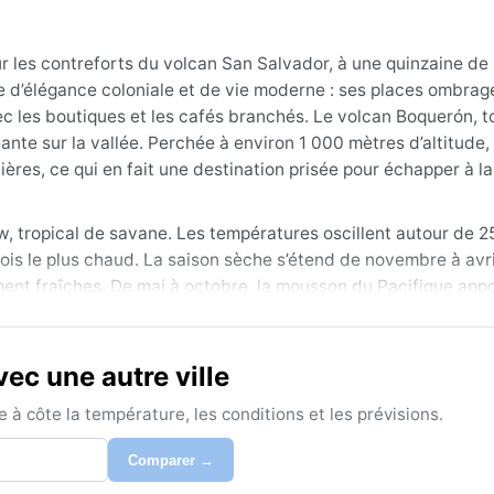
ur les contreforts du volcan San Salvador, à une quinzaine de
ge d’élégance coloniale et de vie moderne : ses places ombrag
c les boutiques et les cafés branchés. Le volcan Boquerón, t
nte sur la vallée. Perchée à environ 1 000 mètres d’altitude,
tières, ce qui en fait une destination prisée pour échapper à l
Aw, tropical de savane. Les températures oscillent autour de 2
ois le plus chaud. La saison sèche s’étend de novembre à avril 
ment fraîches. De mai à octobre, la mousson du Pacifique app
-midi. L’humidité devient alors pesante. Pour les bagages, des
-vent imperméable est indispensable pendant la saison humid
ec une autre ville
ison sèche, de novembre à avril, avec un pic d’ensoleillement 
à côte la température, les conditions et les prévisions.
a végétation luxuriante. Un phénomène notable : les « temporal
uer plusieurs jours de pluies continues entre juin et octobre
Comparer →
nts de terrain sur les collines sont à surveiller. En revanche