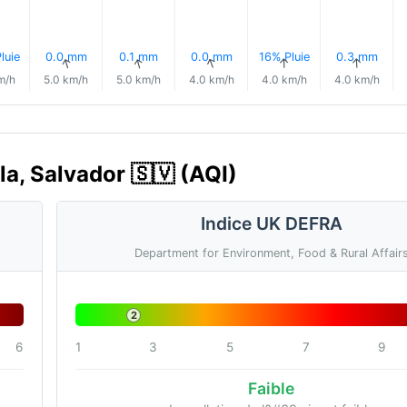
luie
0.0 mm
0.1 mm
0.0 mm
16% Pluie
0.3 mm
↑
↑
↑
↑
↑
↑
m/h
5.0 km/h
5.0 km/h
4.0 km/h
4.0 km/h
4.0 km/h
cla, Salvador 🇸🇻 (AQI)
Indice UK DEFRA
Department for Environment, Food & Rural Affair
2
6
1
3
5
7
9
Faible