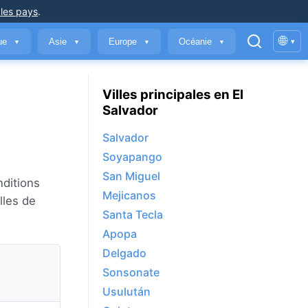
 les pays
.
🌐
que
Asie
Europe
Océanie
▾
▼
▼
▼
▼
Villes principales en El
Salvador
Salvador
Soyapango
San Miguel
nditions
Mejicanos
lles de
Santa Tecla
Apopa
Delgado
Sonsonate
Usulután