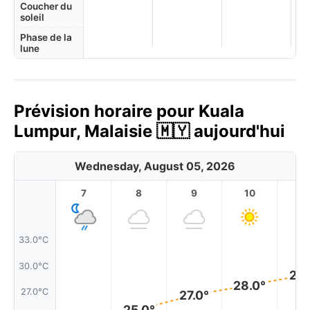
Coucher du
soleil
Phase de la
lune
Prévision horaire pour Kuala
Lumpur, Malaisie 🇲🇾 aujourd'hui
Wednesday, August 05, 2026
7
8
9
10
11
33.0°C
30.0°C
29.
28.0°
27.0°C
27.0°
25.0°