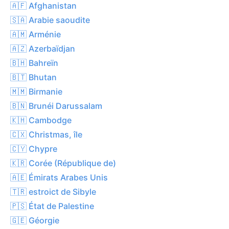
🇦🇫 Afghanistan
🇸🇦 Arabie saoudite
🇦🇲 Arménie
🇦🇿 Azerbaïdjan
🇧🇭 Bahreïn
🇧🇹 Bhutan
🇲🇲 Birmanie
🇧🇳 Brunéi Darussalam
🇰🇭 Cambodge
🇨🇽 Christmas, île
🇨🇾 Chypre
🇰🇷 Corée (République de)
🇦🇪 Émirats Arabes Unis
🇹🇷 estroict de Sibyle
🇵🇸 État de Palestine
🇬🇪 Géorgie