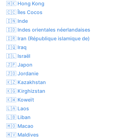
🇭🇰 Hong Kong
🇨🇨 Îles Cocos
🇮🇳 Inde
🇮🇩 Indes orientales néerlandaises
🇮🇷 Iran (République islamique de)
🇮🇶 Iraq
🇮🇱 Israël
🇯🇵 Japon
🇯🇴 Jordanie
🇰🇿 Kazakhstan
🇰🇬 Kirghizstan
🇰🇼 Koweït
🇱🇦 Laos
🇱🇧 Liban
🇲🇴 Macao
🇲🇻 Maldives