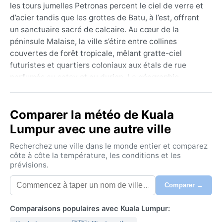
les tours jumelles Petronas percent le ciel de verre et
d’acier tandis que les grottes de Batu, à l’est, offrent
un sanctuaire sacré de calcaire. Au cœur de la
péninsule Malaise, la ville s’étire entre collines
couvertes de forêt tropicale, mêlant gratte-ciel
futuristes et quartiers coloniaux aux étals de rue
parfumés au satay et au durian. La géographie
luxuriante et l’afflux de cultures malais, chinoises et
indiennes en font un carrefour vivant, toujours en
Comparer la météo de Kuala
mouvement.
Lumpur avec une autre ville
Classé Af (forêt tropicale) selon Köppen, le climat de
Kuala Lumpur ne connaît ni saison sèche marquée ni
Recherchez une ville dans le monde entier et comparez
variations thermiques prononcées. Les températures
côte à côte la température, les conditions et les
prévisions.
oscillent entre 24 °C et 33 °C toute l’année, tandis
que l’humidité dépasse souvent 80 %. Les
Comparer →
précipitations sont abondantes et fréquentes –
environ 2 400 mm par an – mais se concentrent
Comparaisons populaires avec Kuala Lumpur:
surtout lors des deux moussons : le nord-est de