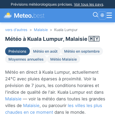
Prévisions météorologiques précises
.
Voir tous les pays
.
☰
Meteo.
best
🌐
vers d'autres
>
Malaisie
>
Kuala Lumpur
Météo à Kuala Lumpur, Malaisie 🇲🇾
Prévisions
Météo en août
Météo en septembre
Moyennes annuelles
Météo Malaisie
Météo en direct à Kuala Lumpur, actuellement
24°C avec pluies éparses à proximité. Voir la
prévision de 7 jours, les conditions horaires et
l'indice de qualité de l'air. Kuala Lumpur est dans
Malaisie
— voir la météo dans toutes les grandes
villes de
Malaisie
, ou parcourir
les villes les plus
chaudes en ce moment
dans le monde.