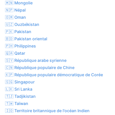
🇲🇳 Mongolie
🇳🇵 Népal
🇴🇲 Oman
🇺🇿 Ouzbékistan
🇵🇰 Pakistan
🇧🇩 Pakistan oriental
🇵🇭 Philippines
🇶🇦 Qatar
🇸🇾 République arabe syrienne
🇨🇳 République populaire de Chine
🇰🇵 République populaire démocratique de Corée
🇸🇬 Singapour
🇱🇰 Sri Lanka
🇹🇯 Tadjikistan
🇹🇼 Taïwan
🇮🇴 Territoire britannique de l'océan Indien