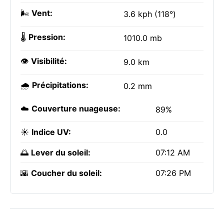
🌬️
Vent:
3.6 kph (118°)
🌡️
Pression:
1010.0 mb
👁️
Visibilité:
9.0 km
🌧️
Précipitations:
0.2 mm
☁️
Couverture nuageuse:
89%
☀️
Indice UV:
0.0
🌅
Lever du soleil:
07:12 AM
🌇
Coucher du soleil:
07:26 PM