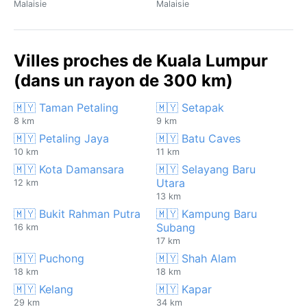
Malaisie
Malaisie
Villes proches de Kuala Lumpur
(dans un rayon de 300 km)
🇲🇾 Taman Petaling
🇲🇾 Setapak
8 km
9 km
🇲🇾 Petaling Jaya
🇲🇾 Batu Caves
10 km
11 km
🇲🇾 Kota Damansara
🇲🇾 Selayang Baru
Utara
12 km
13 km
🇲🇾 Bukit Rahman Putra
🇲🇾 Kampung Baru
Subang
16 km
17 km
🇲🇾 Puchong
🇲🇾 Shah Alam
18 km
18 km
🇲🇾 Kelang
🇲🇾 Kapar
29 km
34 km