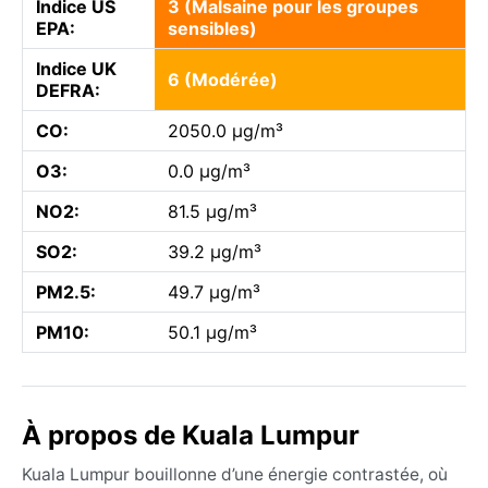
Indice US
3 (Malsaine pour les groupes
EPA:
sensibles)
Indice UK
6 (Modérée)
DEFRA:
CO:
2050.0 µg/m³
O3:
0.0 µg/m³
NO2:
81.5 µg/m³
SO2:
39.2 µg/m³
PM2.5:
49.7 µg/m³
PM10:
50.1 µg/m³
À propos de Kuala Lumpur
Kuala Lumpur bouillonne d’une énergie contrastée, où