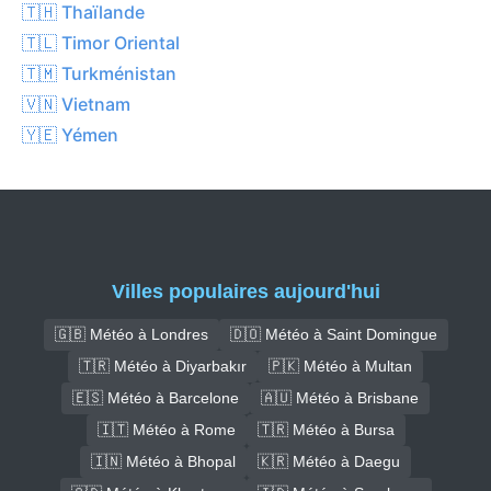
🇹🇭 Thaïlande
🇹🇱 Timor Oriental
🇹🇲 Turkménistan
🇻🇳 Vietnam
🇾🇪 Yémen
Villes populaires aujourd'hui
🇬🇧 Météo à Londres
🇩🇴 Météo à Saint Domingue
🇹🇷 Météo à Diyarbakır
🇵🇰 Météo à Multan
🇪🇸 Météo à Barcelone
🇦🇺 Météo à Brisbane
🇮🇹 Météo à Rome
🇹🇷 Météo à Bursa
🇮🇳 Météo à Bhopal
🇰🇷 Météo à Daegu