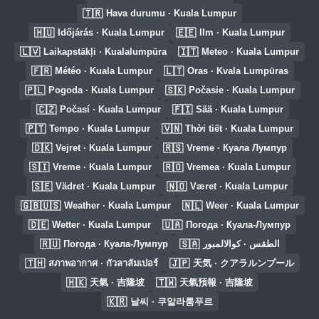
🇹🇷
Hava durumu · Kuala Lumpur
🇭🇺
🇪🇪
Időjárás · Kuala Lumpur
Ilm · Kuala Lumpur
🇱🇻
🇮🇹
Laikapstākļi · Kualalumpūra
Meteo · Kuala Lumpur
🇫🇷
🇱🇹
Météo · Kuala Lumpur
Oras · Kvala Lumpūras
🇵🇱
🇸🇰
Pogoda · Kuala Lumpur
Počasie · Kuala Lumpur
🇨🇿
🇫🇮
Počasí · Kuala Lumpur
Sää · Kuala Lumpur
🇵🇹
🇻🇳
Tempo · Kuala Lumpur
Thời tiết · Kuala Lumpur
🇩🇰
🇷🇸
Vejret · Kuala Lumpur
Vreme · Куала Лумпур
🇸🇮
🇷🇴
Vreme · Kuala Lumpur
Vremea · Kuala Lumpur
🇸🇪
🇳🇴
Vädret · Kuala Lumpur
Været · Kuala Lumpur
🇬🇧🇺🇸
🇳🇱
Weather · Kuala Lumpur
Weer · Kuala Lumpur
🇩🇪
🇺🇦
Wetter · Kuala Lumpur
Погода · Куала-Лумпур
🇷🇺
🇸🇦
Погода · Куала-Лумпур
الطقس · كوالالمبور
🇹🇭
🇯🇵
สภาพอากาศ · กัวลาลัมเปอร์
天気 · クアラルンプール
🇭🇰
🇹🇼
天氣 · 吉隆坡
天氣預報 · 吉隆坡
🇰🇷
날씨 · 쿠알라룸푸르