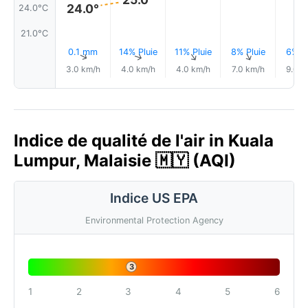
24.0°
24.0°C
21.0°C
0.1 mm
14% Pluie
11% Pluie
8% Pluie
6% Pl
↑
↑
↑
↑
3.0 km/h
4.0 km/h
4.0 km/h
7.0 km/h
9.0 k
Indice de qualité de l'air in Kuala
Lumpur, Malaisie 🇲🇾 (AQI)
Indice US EPA
Environmental Protection Agency
3
1
2
3
4
5
6