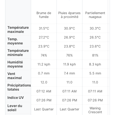
Brume de
Pluies éparses
Partiellement
fumée
à proximité
nuageux
Température
31.5°C
30.9°C
30.3°C
maximale
27.2°C
26.9°C
26.5°C
Temp.
moyenne
23.9°C
23.8°C
23.6°C
Température
minimale
74%
76%
81%
Humidité
11.2 kph
11.9 kph
8.3 kph
moyenne
0.7 mm
7.4 mm
5.5 mm
Vent
maximal
12.0
11.0
11.0
Précipitations
totales
07:12 AM
07:11 AM
07:11 AM
Indice UV
07:26 PM
07:26 PM
07:26 PM
Lever du
Waning
Last Quarter
Last Quarter
soleil
Crescent