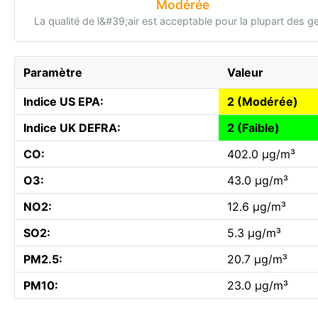
Modérée
La qualité de l&#39;air est acceptable pour la plupart des g
Paramètre
Valeur
Indice US EPA:
2 (Modérée)
Indice UK DEFRA:
2 (Faible)
CO:
402.0 µg/m³
O3:
43.0 µg/m³
NO2:
12.6 µg/m³
SO2:
5.3 µg/m³
PM2.5:
20.7 µg/m³
PM10:
23.0 µg/m³