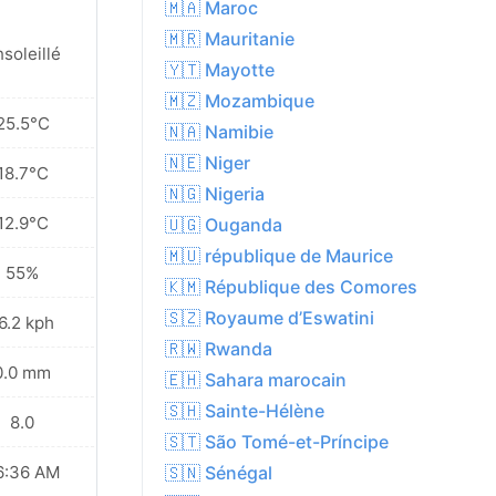
🇲🇦 Maroc
🇲🇷 Mauritanie
soleillé
🇾🇹 Mayotte
🇲🇿 Mozambique
25.5°C
🇳🇦 Namibie
🇳🇪 Niger
18.7°C
🇳🇬 Nigeria
12.9°C
🇺🇬 Ouganda
🇲🇺 république de Maurice
55%
🇰🇲 République des Comores
🇸🇿 Royaume d’Eswatini
6.2 kph
🇷🇼 Rwanda
0.0 mm
🇪🇭 Sahara marocain
🇸🇭 Sainte-Hélène
8.0
🇸🇹 São Tomé-et-Príncipe
6:36 AM
🇸🇳 Sénégal