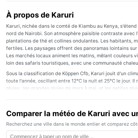
À propos de Karuri
Karuri, nichée dans le comté de Kiambu au Kenya, s'étend 
nord de Nairobi. Son atmosphère paisible contraste avec l'agi
plantations de thé et collines ondulantes. Les habitants, m
fertiles. Les paysages offrent des panoramas lointains sur l
Les marchés locaux animent les matins, mêlant couleurs viv
loin des safaris touristiques, avec une communauté chale
Sous la classification de Köppen Cfb, Karuri jouit d'un cl
toute l'année, oscillant entre 12°C la nuit et 25°C le jour. 
pluies : les grandes pluies de mars à mai, et les petites p
septembre, tandis que janvier et février sont plus secs. 
pour cent. Pour s'habiller, il faut prévoir des vêtements lé
imperméable pour les averses soudaines. Les précipitations
Comparer la météo de Karuri avec un
La meilleure période pour visiter Karuri, du point de vue m
Recherchez une ville dans le monde entier et comparez côte 
alors plus dégagé, les températures agréables, et les route
craint les pluies torrentielles. Les phénomènes notables i