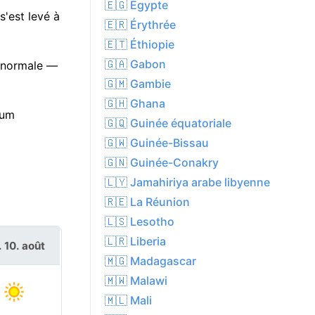
🇪🇬 Égypte
s'est levé à
🇪🇷 Érythrée
🇪🇹 Éthiopie
🇬🇦 Gabon
a normale —
🇬🇲 Gambie
🇬🇭 Ghana
mum
🇬🇶 Guinée équatoriale
🇬🇼 Guinée-Bissau
🇬🇳 Guinée-Conakry
🇱🇾 Jamahiriya arabe libyenne
🇷🇪 La Réunion
🇱🇸 Lesotho
🇱🇷 Liberia
. 10. août
🇲🇬 Madagascar
🇲🇼 Malawi
🇲🇱 Mali