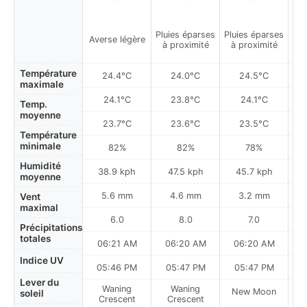
Pluies éparses
Pluies éparses
Plu
Averse légère
à proximité
à proximité
à
Température
24.4°C
24.0°C
24.5°C
maximale
24.1°C
23.8°C
24.1°C
Temp.
moyenne
23.7°C
23.6°C
23.5°C
Température
minimale
82%
82%
78%
Humidité
38.9 kph
47.5 kph
45.7 kph
moyenne
5.6 mm
4.6 mm
3.2 mm
Vent
maximal
6.0
8.0
7.0
Précipitations
totales
06:21 AM
06:20 AM
06:20 AM
Indice UV
05:46 PM
05:47 PM
05:47 PM
Lever du
Waning
Waning
New Moon
N
soleil
Crescent
Crescent