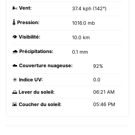
🌬️
Vent:
37.4 kph (142°)
🌡️
Pression:
1016.0 mb
👁️
Visibilité:
10.0 km
🌧️
Précipitations:
0.1 mm
☁️
Couverture nuageuse:
92%
☀️
Indice UV:
0.0
🌅
Lever du soleil:
06:21 AM
🌇
Coucher du soleil:
05:46 PM