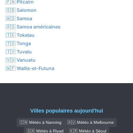
🇵🇳 Pitcairn
🇸🇧 Salomon
🇼🇸 Samoa
🇦🇸 Samoa américaines
🇹🇰 Tokelau
🇹🇴 Tonga
🇹🇻 Tuvalu
🇻🇺 Vanuatu
🇼🇫 Wallis-et-Futuna
Villes populaires aujourd'hui
🇨🇳 Météo à Nanning
🇦🇺 Météo à Melbourne
🇸🇦 Météo à Riyad
🇰🇷 Météo à Séoul