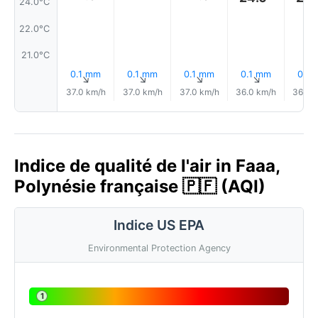
24.0°C
22.0°C
21.0°C
0.1 mm
0.1 mm
0.1 mm
0.1 mm
0.1 
↑
↑
↑
↑
37.0 km/h
37.0 km/h
37.0 km/h
36.0 km/h
36.0 
Indice de qualité de l'air in Faaa,
Polynésie française 🇵🇫 (AQI)
Indice US EPA
Environmental Protection Agency
1