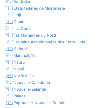
🇦🇺 Australie
🇫🇲 États fédérés de Micronésie
🇫🇯 Fidji
🇬🇺 Guam
🇨🇰 Iles Cook
🇲🇵 Îles Mariannes du Nord
🇺🇲 Îles mineures éloignées des États-Unis
🇰🇮 Kiribati
🇲🇭 Marshall, îles
🇳🇷 Nauru
🇳🇺 Nioué
🇳🇫 Norfolk, île
🇳🇨 Nouvelle-Calédonie
🇳🇿 Nouvelle-Zélande
🇵🇼 Palaos
🇵🇬 Papouasie-Nouvelle-Guinée