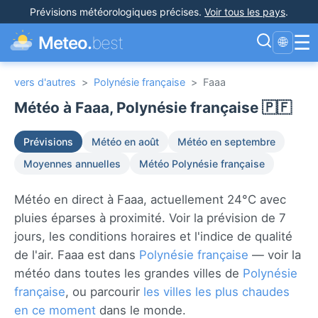
Prévisions météorologiques précises
.
Voir tous les pays
.
☰
Meteo.
best
🌐
vers d'autres
>
Polynésie française
>
Faaa
Météo à Faaa, Polynésie française 🇵🇫
Prévisions
Météo en août
Météo en septembre
Moyennes annuelles
Météo Polynésie française
Météo en direct à Faaa, actuellement 24°C avec
pluies éparses à proximité. Voir la prévision de 7
jours, les conditions horaires et l'indice de qualité
de l'air. Faaa est dans
Polynésie française
— voir la
météo dans toutes les grandes villes de
Polynésie
française
, ou parcourir
les villes les plus chaudes
en ce moment
dans le monde.