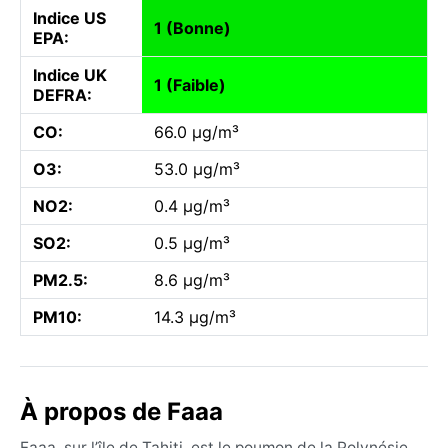
Indice US
1 (Bonne)
EPA:
Indice UK
1 (Faible)
DEFRA:
CO:
66.0 µg/m³
O3:
53.0 µg/m³
NO2:
0.4 µg/m³
SO2:
0.5 µg/m³
PM2.5:
8.6 µg/m³
PM10:
14.3 µg/m³
À propos de Faaa
Faaa, sur l’île de Tahiti, est le poumon de la Polynésie