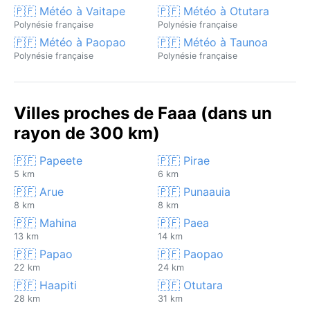
🇵🇫 Météo à Vaitape
🇵🇫 Météo à Otutara
Polynésie française
Polynésie française
🇵🇫 Météo à Paopao
🇵🇫 Météo à Taunoa
Polynésie française
Polynésie française
Villes proches de Faaa (dans un
rayon de 300 km)
🇵🇫 Papeete
🇵🇫 Pirae
5 km
6 km
🇵🇫 Arue
🇵🇫 Punaauia
8 km
8 km
🇵🇫 Mahina
🇵🇫 Paea
13 km
14 km
🇵🇫 Papao
🇵🇫 Paopao
22 km
24 km
🇵🇫 Haapiti
🇵🇫 Otutara
28 km
31 km