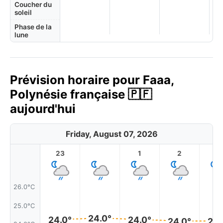
Coucher du
soleil
Phase de la
lune
Prévision horaire pour Faaa,
Polynésie française 🇵🇫
aujourd'hui
Friday, August 07, 2026
23
1
2
3
26.0°C
25.0°C
24.0°
24.0°
24.0°
24.0°
24.