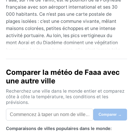
française avec son aéroport international et ses 30
000 habitants. Ce n’est pas une carte postale de
plages isolées : c’est une commune vivante, mêlant
maisons colorées, petites échoppes et une intense
activité portuaire. Au loin, les pics vertigineux du
mont Aorai et du Diadème dominent une végétation
luxuriante. La lagune turquoise, elle, n’est jamais très
loin, et le marché de Papeete, juste à côté, offre un
festival de parfums de vanille, de poisson cru et de
Comparer la météo de Faaa avec
fleurs de tiare. L’atmosphère est douce,
décontractée, bercée par les chants des oiseaux et le
une autre ville
clapotis des vagues.
Recherchez une ville dans le monde entier et comparez
Sous la classification Af de Köppen (climat
côte à côte la température, les conditions et les
prévisions.
équatorial), Faaa connaît une chaleur humide
constante. Les températures oscillent entre 24 °C et
Comparer →
31 °C toute l’année, sans véritable saison fraîche.
L’humidité dépasse souvent 80 %, et les
Comparaisons de villes populaires dans le monde:
précipitations sont abondantes : la « saison humide »,