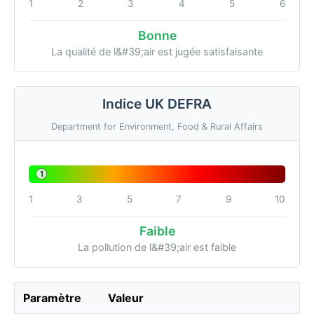
1
2
3
4
5
6
Bonne
La qualité de l&#39;air est jugée satisfaisante
Indice UK DEFRA
Department for Environment, Food & Rural Affairs
1
1
3
5
7
9
10
Faible
La pollution de l&#39;air est faible
Paramètre
Valeur