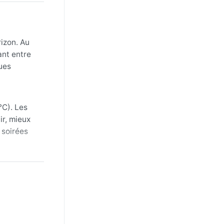
rizon. Au
ant entre
ues
°C). Les
ir, mieux
 soirées
. En été,
t rendant
aison
i résonne