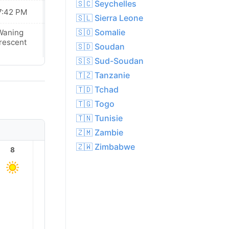
🇸🇨 Seychelles
7:42 PM
07:41 PM
🇸🇱 Sierra Leone
🇸🇴 Somalie
Waning
New Moon
rescent
🇸🇩 Soudan
🇸🇸 Sud-Soudan
🇹🇿 Tanzanie
🇹🇩 Tchad
🇹🇬 Togo
🇹🇳 Tunisie
🇿🇲 Zambie
🇿🇼 Zimbabwe
8
9
10
11
12
13
35.0°
33.0°
31.0°