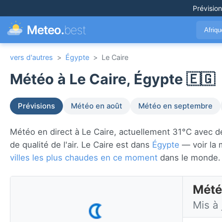
Prévisio
Meteo.
best
Afriq
vers d'autres
>
Égypte
>
Le Caire
Météo à Le Caire, Égypte 🇪🇬
Prévisions
Météo en août
Météo en septembre
Météo en direct à Le Caire, actuellement 31°C avec déga
de qualité de l'air. Le Caire est dans
Égypte
— voir la 
villes les plus chaudes en ce moment
dans le monde.
Mété
Mis à 