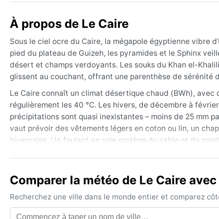
À propos de Le Caire
Sous le ciel ocre du Caire, la mégapole égyptienne vibre d’
pied du plateau de Guizeh, les pyramides et le Sphinx veillen
désert et champs verdoyants. Les souks du Khan el-Khalil
glissent au couchant, offrant une parenthèse de sérénité d
Le Caire connaît un climat désertique chaud (BWh), avec 
régulièrement les 40 °C. Les hivers, de décembre à février,
précipitations sont quasi inexistantes – moins de 25 mm par 
vaut prévoir des vêtements légers en coton ou lin, un chapea
hivernales. Un foulard en soie protège du sable et du soleil
La meilleure période pour découvrir Le Caire s’étend d’octob
le khamsin, ce vent brûlant chargé de poussière, peut souffl
Comparer la météo de Le Caire avec 
l’air irrespirable. Les nuits peuvent alors s’alourdir d’une
fraîche, la ville dévoile ses trésors sous une lumière dorée
Recherchez une ville dans le monde entier et comparez côte 
dans l’air sec.