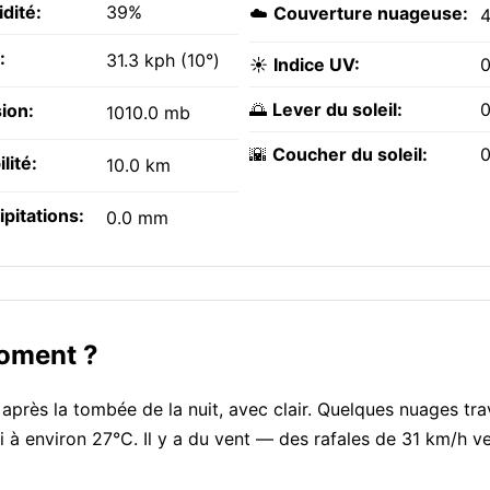
dité:
39%
☁️
Couverture nuageuse:
:
31.3 kph (10°)
☀️
Indice UV:
0
🌅
Lever du soleil:
0
ion:
1010.0 mb
🌇
Coucher du soleil:
0
ilité:
10.0 km
ipitations:
0.0 mm
moment ?
 après la tombée de la nuit, avec clair. Quelques nuages tra
nti à environ 27°C. Il y a du vent — des rafales de 31 km/h v