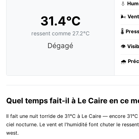
💧
Humi
31.4°C
🌬️
Vent
🌡️
Press
ressent comme 27.2°C
Dégagé
👁️
Visib
🌧️
Préc
Quel temps fait-il à Le Caire en ce 
Il fait une nuit torride de 31°C à Le Caire — encore 31°C
ciel nocturne. Le vent et l'humidité font chuter le resse
west.