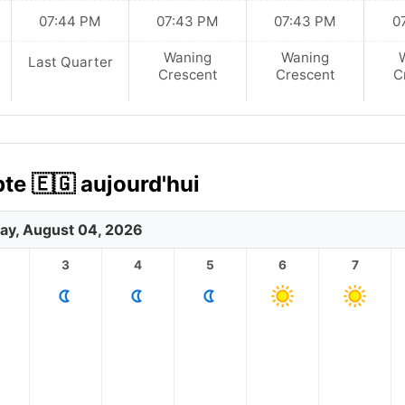
07:44 PM
07:43 PM
07:43 PM
0
Waning
Waning
Last Quarter
Crescent
Crescent
C
pte 🇪🇬 aujourd'hui
ay, August 04, 2026
3
4
5
6
7