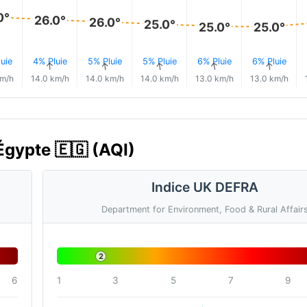
0°
26.0°
26.0°
25.0°
25.0°
25.0°
uie
4% Pluie
5% Pluie
5% Pluie
6% Pluie
6% Pluie
↑
↑
↑
↑
↑
km/h
14.0 km/h
14.0 km/h
14.0 km/h
13.0 km/h
13.0 km/h
 Égypte 🇪🇬 (AQI)
Indice UK DEFRA
Department for Environment, Food & Rural Affair
2
6
1
3
5
7
9