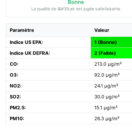
Bonne
La qualité de l&#39;air est jugée satisfaisante
Paramètre
Valeur
Indice US EPA:
1 (Bonne)
Indice UK DEFRA:
2 (Faible)
CO:
213.0 µg/m³
O3:
92.0 µg/m³
NO2:
24.1 µg/m³
SO2:
30.0 µg/m³
PM2.5:
15.1 µg/m³
PM10:
26.3 µg/m³