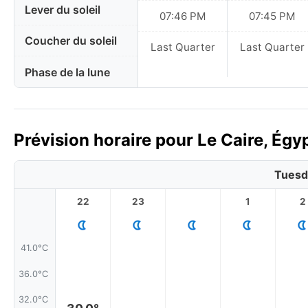
Lever du soleil
07:46 PM
07:45 PM
Coucher du soleil
Last Quarter
Last Quarter
Phase de la lune
Prévision horaire pour Le Caire, Égy
Tuesd
22
23
1
2
41.0°C
36.0°C
32.0°C
30.0°