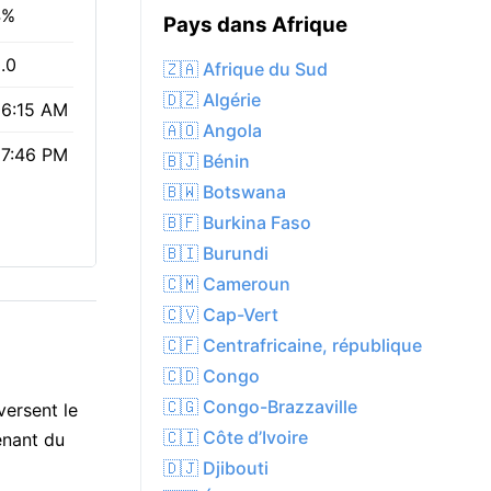
4%
Pays dans Afrique
.0
🇿🇦 Afrique du Sud
🇩🇿 Algérie
6:15 AM
🇦🇴 Angola
7:46 PM
🇧🇯 Bénin
🇧🇼 Botswana
🇧🇫 Burkina Faso
🇧🇮 Burundi
🇨🇲 Cameroun
🇨🇻 Cap-Vert
🇨🇫 Centrafricaine, république
🇨🇩 Congo
🇨🇬 Congo-Brazzaville
versent le
🇨🇮 Côte d’Ivoire
enant du
🇩🇯 Djibouti