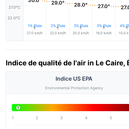
29.0°
28.0°
27.0°
27.
27.0°C
22.0°C
1% Pluie
2% Pluie
3% Pluie
3% Pluie
4% Pl
↑
↑
↑
↑
↑
27.0 km/h
22.0 km/h
20.0 km/h
18.0 km/h
15.0 
Indice de qualité de l'air in Le Caire,
Indice US EPA
Environmental Protection Agency
1
1
2
3
4
5