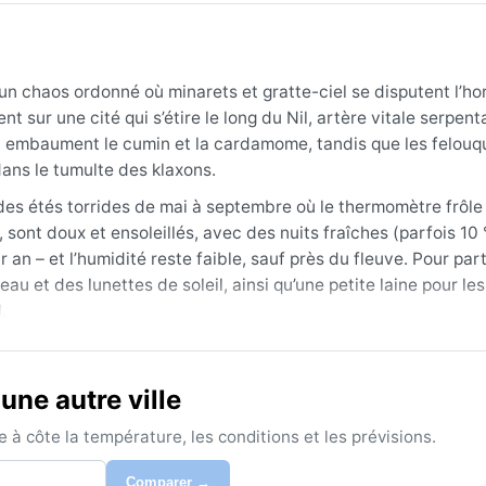
un chaos ordonné où minarets et gratte-ciel se disputent l’ho
t sur une cité qui s’étire le long du Nil, artère vitale serpent
i embaument le cumin et la cardamome, tandis que les felouq
ans le tumulte des klaxons.
des étés torrides de mai à septembre où le thermomètre frôle
 sont doux et ensoleillés, avec des nuits fraîches (parfois 10 
an – et l’humidité reste faible, sauf près du fleuve. Pour part
u et des lunettes de soleil, ainsi qu’une petite laine pour les
.
re à avril, quand la chaleur est supportable et le ciel limpide
er en rafales durant quelques jours, réduisant la visibilité e
une autre ville
 chaleur étouffante, même après le coucher du soleil. Mais en s
, entre les parfums du thé à la menthe et l’appel à la prière qu
à côte la température, les conditions et les prévisions.
Comparer →