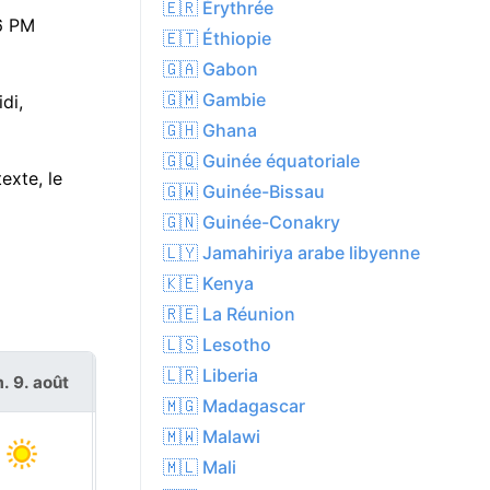
🇪🇷 Érythrée
46 PM
🇪🇹 Éthiopie
🇬🇦 Gabon
🇬🇲 Gambie
di,
🇬🇭 Ghana
🇬🇶 Guinée équatoriale
exte, le
🇬🇼 Guinée-Bissau
🇬🇳 Guinée-Conakry
🇱🇾 Jamahiriya arabe libyenne
🇰🇪 Kenya
🇷🇪 La Réunion
🇱🇸 Lesotho
🇱🇷 Liberia
. 9. août
lun. 10. août
🇲🇬 Madagascar
🇲🇼 Malawi
🇲🇱 Mali