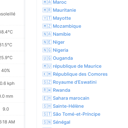
🇲🇦 Maroc
🇲🇷 Mauritanie
soleillé
Ensoleillé
🇾🇹 Mayotte
🇲🇿 Mozambique
38.4°C
39.9°C
🇳🇦 Namibie
🇳🇪 Niger
31.5°C
33.7°C
🇳🇬 Nigeria
25.9°C
28.6°C
🇺🇬 Ouganda
🇲🇺 république de Maurice
40%
32%
🇰🇲 République des Comores
🇸🇿 Royaume d’Eswatini
0.6 kph
20.5 kph
🇷🇼 Rwanda
0.0 mm
0.0 mm
🇪🇭 Sahara marocain
🇸🇭 Sainte-Hélène
9.0
9.0
🇸🇹 São Tomé-et-Príncipe
6:18 AM
06:19 AM
🇸🇳 Sénégal