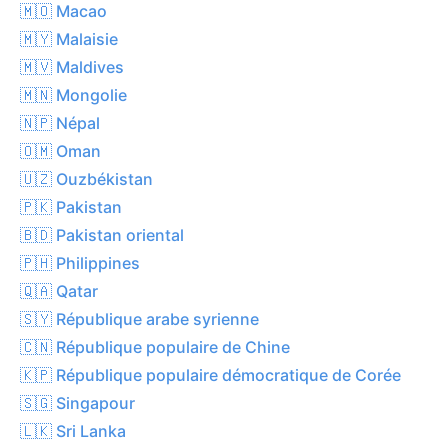
🇲🇴 Macao
🇲🇾 Malaisie
🇲🇻 Maldives
🇲🇳 Mongolie
🇳🇵 Népal
🇴🇲 Oman
🇺🇿 Ouzbékistan
🇵🇰 Pakistan
🇧🇩 Pakistan oriental
🇵🇭 Philippines
🇶🇦 Qatar
🇸🇾 République arabe syrienne
🇨🇳 République populaire de Chine
🇰🇵 République populaire démocratique de Corée
🇸🇬 Singapour
🇱🇰 Sri Lanka