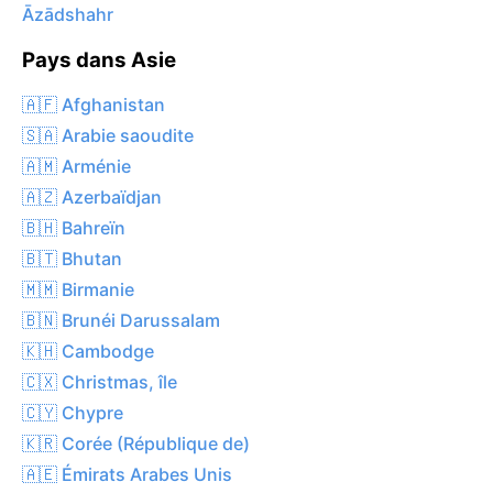
Āzādshahr
Pays dans Asie
🇦🇫 Afghanistan
🇸🇦 Arabie saoudite
🇦🇲 Arménie
🇦🇿 Azerbaïdjan
🇧🇭 Bahreïn
🇧🇹 Bhutan
🇲🇲 Birmanie
🇧🇳 Brunéi Darussalam
🇰🇭 Cambodge
🇨🇽 Christmas, île
🇨🇾 Chypre
🇰🇷 Corée (République de)
🇦🇪 Émirats Arabes Unis