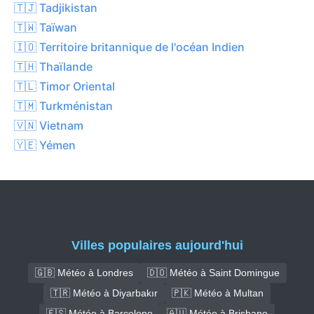
🇹🇯 Tadjikistan
🇹🇼 Taïwan
🇮🇴 Territoire britannique de l'océan Indien
🇹🇭 Thaïlande
🇹🇱 Timor Oriental
🇹🇲 Turkménistan
🇻🇳 Vietnam
🇾🇪 Yémen
Villes populaires aujourd'hui
🇬🇧 Météo à Londres
🇩🇴 Météo à Saint Domingue
🇹🇷 Météo à Diyarbakır
🇵🇰 Météo à Multan
🇪🇸 Météo à Barcelone
🇦🇺 Météo à Brisbane