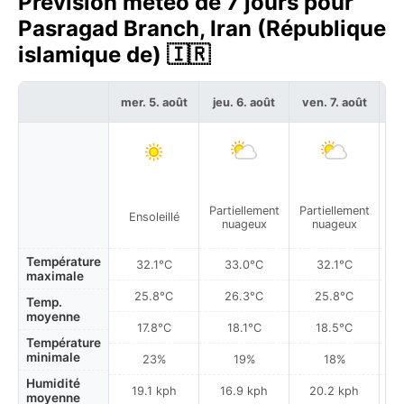
Prévision météo de 7 jours pour
Pasragad Branch, Iran (République
islamique de) 🇮🇷
mer. 5. août
jeu. 6. août
ven. 7. août
sa
Partiellement
Partiellement
Pa
Ensoleillé
nuageux
nuageux
Température
32.1°C
33.0°C
32.1°C
maximale
25.8°C
26.3°C
25.8°C
Temp.
moyenne
17.8°C
18.1°C
18.5°C
Température
minimale
23%
19%
18%
Humidité
19.1 kph
16.9 kph
20.2 kph
moyenne