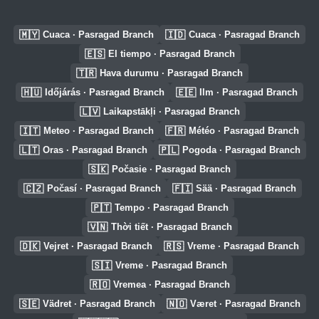
🇲🇾
🇮🇩
Cuaca · Pasragad Branch
Cuaca · Pasragad Branch
🇪🇸
El tiempo · Pasragad Branch
🇹🇷
Hava durumu · Pasragad Branch
🇭🇺
🇪🇪
Időjárás · Pasragad Branch
Ilm · Pasragad Branch
🇱🇻
Laikapstākļi · Pasragad Branch
🇮🇹
🇫🇷
Meteo · Pasragad Branch
Météo · Pasragad Branch
🇱🇹
🇵🇱
Oras · Pasragad Branch
Pogoda · Pasragad Branch
🇸🇰
Počasie · Pasragad Branch
🇨🇿
🇫🇮
Počasí · Pasragad Branch
Sää · Pasragad Branch
🇵🇹
Tempo · Pasragad Branch
🇻🇳
Thời tiết · Pasragad Branch
🇩🇰
🇷🇸
Vejret · Pasragad Branch
Vreme · Pasragad Branch
🇸🇮
Vreme · Pasragad Branch
🇷🇴
Vremea · Pasragad Branch
🇸🇪
🇳🇴
Vädret · Pasragad Branch
Været · Pasragad Branch