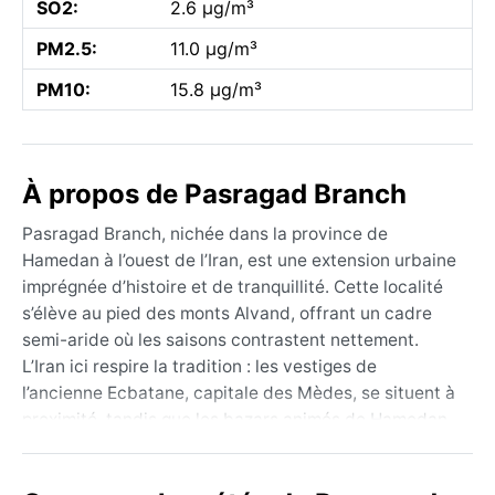
SO2:
2.6 µg/m³
PM2.5:
11.0 µg/m³
PM10:
15.8 µg/m³
À propos de Pasragad Branch
Pasragad Branch, nichée dans la province de
Hamedan à l’ouest de l’Iran, est une extension urbaine
imprégnée d’histoire et de tranquillité. Cette localité
s’élève au pied des monts Alvand, offrant un cadre
semi-aride où les saisons contrastent nettement.
L’Iran ici respire la tradition : les vestiges de
l’ancienne Ecbatane, capitale des Mèdes, se situent à
proximité, tandis que les bazars animés de Hamedan
et ses tombeaux d’écrivains célèbres attirent les
curieux. La géographie est marquée par les reliefs et