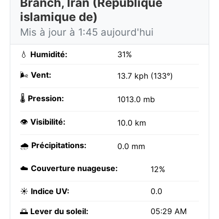
Branch, Iran (République
islamique de)
Mis à jour à 1:45 aujourd'hui
💧
Humidité:
31%
🌬️
Vent:
13.7 kph (133°)
🌡️
Pression:
1013.0 mb
👁️
Visibilité:
10.0 km
🌧️
Précipitations:
0.0 mm
☁️
Couverture nuageuse:
12%
☀️
Indice UV:
0.0
🌅
Lever du soleil:
05:29 AM