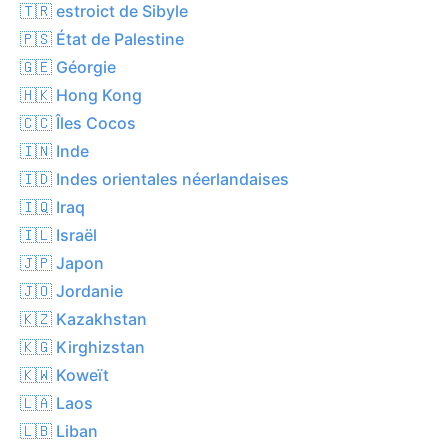
🇹🇷 estroict de Sibyle
🇵🇸 État de Palestine
🇬🇪 Géorgie
🇭🇰 Hong Kong
🇨🇨 Îles Cocos
🇮🇳 Inde
🇮🇩 Indes orientales néerlandaises
🇮🇶 Iraq
🇮🇱 Israël
🇯🇵 Japon
🇯🇴 Jordanie
🇰🇿 Kazakhstan
🇰🇬 Kirghizstan
🇰🇼 Koweït
🇱🇦 Laos
🇱🇧 Liban