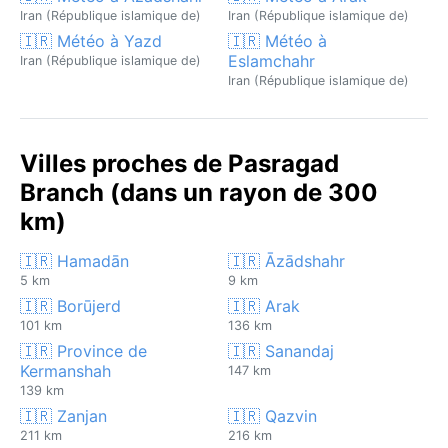
Iran (République islamique de)
Iran (République islamique de)
🇮🇷 Météo à Yazd
🇮🇷 Météo à
Eslamchahr
Iran (République islamique de)
Iran (République islamique de)
Villes proches de Pasragad
Branch (dans un rayon de 300
km)
🇮🇷 Hamadān
🇮🇷 Āzādshahr
5 km
9 km
🇮🇷 Borūjerd
🇮🇷 Arak
101 km
136 km
🇮🇷 Province de
🇮🇷 Sanandaj
Kermanshah
147 km
139 km
🇮🇷 Zanjan
🇮🇷 Qazvin
211 km
216 km