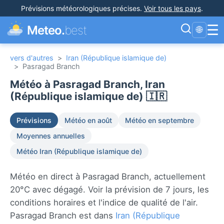
Prévisions météorologiques précises
.
Voir tous les pays
.
☰
Meteo.
best
🌐
vers d'autres
>
Iran (République islamique de)
>
Pasragad Branch
Météo à Pasragad Branch, Iran
(République islamique de) 🇮🇷
Prévisions
Météo en août
Météo en septembre
Moyennes annuelles
Météo Iran (République islamique de)
Météo en direct à Pasragad Branch, actuellement
20°C avec dégagé. Voir la prévision de 7 jours, les
conditions horaires et l'indice de qualité de l'air.
Pasragad Branch est dans
Iran (République