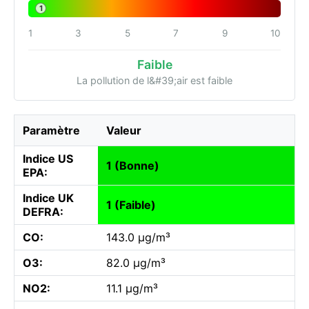
1
1
3
5
7
9
10
Faible
La pollution de l&#39;air est faible
Paramètre
Valeur
Indice US
1 (Bonne)
EPA:
Indice UK
1 (Faible)
DEFRA:
CO:
143.0 µg/m³
O3:
82.0 µg/m³
NO2:
11.1 µg/m³