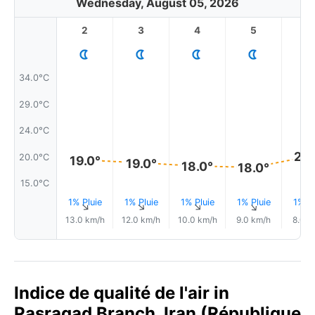
Wednesday, August 05, 2026
2
3
4
5
6
34.0°C
29.0°C
24.0°C
20.
20.0°C
19.0°
19.0°
18.0°
18.0°
15.0°C
1% Pluie
1% Pluie
1% Pluie
1% Pluie
1% Pl
↑
↑
↑
↑
13.0 km/h
12.0 km/h
10.0 km/h
9.0 km/h
8.0 k
Indice de qualité de l'air in
Pasragad Branch, Iran (République