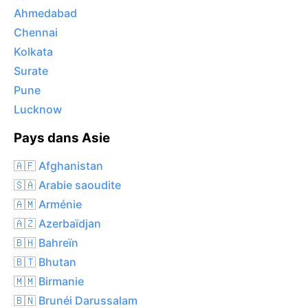
Ahmedabad
Chennai
Kolkata
Surate
Pune
Lucknow
Pays dans Asie
🇦🇫 Afghanistan
🇸🇦 Arabie saoudite
🇦🇲 Arménie
🇦🇿 Azerbaïdjan
🇧🇭 Bahreïn
🇧🇹 Bhutan
🇲🇲 Birmanie
🇧🇳 Brunéi Darussalam