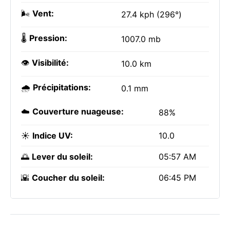
🌬️
Vent:
27.4 kph (296°)
🌡️
Pression:
1007.0 mb
👁️
Visibilité:
10.0 km
🌧️
Précipitations:
0.1 mm
☁️
Couverture nuageuse:
88%
☀️
Indice UV:
10.0
🌅
Lever du soleil:
05:57 AM
🌇
Coucher du soleil:
06:45 PM