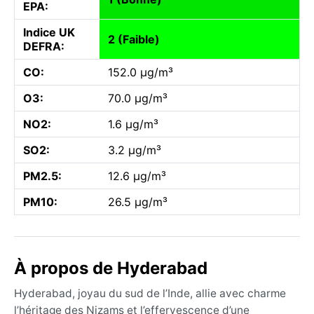
EPA:
Indice UK
2 (Faible)
DEFRA:
CO:
152.0 µg/m³
O3:
70.0 µg/m³
NO2:
1.6 µg/m³
SO2:
3.2 µg/m³
PM2.5:
12.6 µg/m³
PM10:
26.5 µg/m³
À propos de Hyderabad
Hyderabad, joyau du sud de l’Inde, allie avec charme
l’héritage des Nizams et l’effervescence d’une