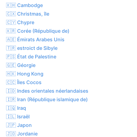
🇰🇭 Cambodge
🇨🇽 Christmas, île
🇨🇾 Chypre
🇰🇷 Corée (République de)
🇦🇪 Émirats Arabes Unis
🇹🇷 estroict de Sibyle
🇵🇸 État de Palestine
🇬🇪 Géorgie
🇭🇰 Hong Kong
🇨🇨 Îles Cocos
🇮🇩 Indes orientales néerlandaises
🇮🇷 Iran (République islamique de)
🇮🇶 Iraq
🇮🇱 Israël
🇯🇵 Japon
🇯🇴 Jordanie