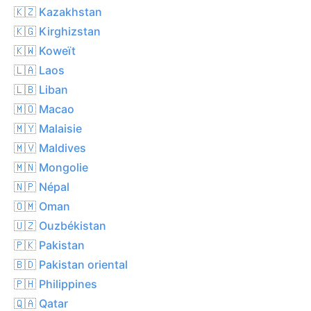
🇰🇿 Kazakhstan
🇰🇬 Kirghizstan
🇰🇼 Koweït
🇱🇦 Laos
🇱🇧 Liban
🇲🇴 Macao
🇲🇾 Malaisie
🇲🇻 Maldives
🇲🇳 Mongolie
🇳🇵 Népal
🇴🇲 Oman
🇺🇿 Ouzbékistan
🇵🇰 Pakistan
🇧🇩 Pakistan oriental
🇵🇭 Philippines
🇶🇦 Qatar