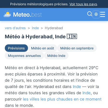
Prévisions météorologiques précises
.
Voir tous les pays
.
☰
Meteo.
best
🌐
vers d'autres
>
Inde
>
Hyderabad
Météo à Hyderabad, Inde 🇮🇳
Prévisions
Météo en août
Météo en septembre
Moyennes annuelles
Météo Inde
Météo en direct à Hyderabad, actuellement 29°C
avec pluies éparses à proximité. Voir la prévision
de 7 jours, les conditions horaires et l'indice de
qualité de l'air. Hyderabad est dans
Inde
— voir la
météo dans toutes les grandes villes de
Inde
, ou
parcourir
les villes les plus chaudes en ce moment
dans le monde.