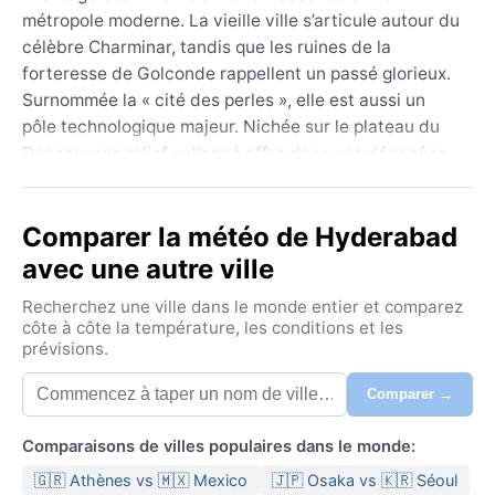
métropole moderne. La vieille ville s’articule autour du
célèbre Charminar, tandis que les ruines de la
forteresse de Golconde rappellent un passé glorieux.
Surnommée la « cité des perles », elle est aussi un
pôle technologique majeur. Nichée sur le plateau du
Deccan, son relief vallonné offre des vues dégagées,
et ses lacs comme le Hussain Sagar ponctuent un
paysage urbain dense. La cuisine locale, épicée et
Comparer la météo de Hyderabad
parfumée, imprègne les ruelles animées, où se mêlent
rires des marchands et odeurs de biryani.
avec une autre ville
Sous une classification climatique BSh, Hyderabad
Recherchez une ville dans le monde entier et comparez
connaît un climat semi-aride chaud. Les étés, de mars
côte à côte la température, les conditions et les
prévisions.
à juin, sont torrides : les températures grimpent
régulièrement au-dessus de 40°C, avec une humidité
Comparer →
relativement faible qui rend la chaleur plus
supportable mais épuisante. La mousson, de juin à
Comparaisons de villes populaires dans le monde:
septembre, apporte des pluies modérées mais
🇬🇷 Athènes vs 🇲🇽 Mexico
🇯🇵 Osaka vs 🇰🇷 Séoul
irrégulières, parfois sous forme d’orages violents. Les