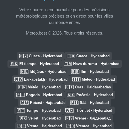
Votre source incontournable pour des prévisions
météorologiques précises et en direct pour les villes
du monde entier.
Meteo.best © 2026. Tous droits réservés.
🇲🇾
🇮🇩
Cuaca · Hyderabad
Cuaca · Hyderabad
🇪🇸
🇹🇷
El tiempo · Hyderabad
Hava durumu · Hyderabad
🇭🇺
🇪🇪
Időjárás · Hyderabad
Ilm · Hyderabad
🇱🇻
🇮🇹
Laikapstākļi · Hyderabad
Meteo · Hyderabad
🇫🇷
🇱🇹
Météo · Hyderabad
Oras · Haidarabadas
🇵🇱
🇸🇰
Pogoda · Hyderabad
Počasie · Hyderabad
🇨🇿
🇫🇮
Počasí · Hajdarábád
Sää · Hyderabad
🇵🇹
🇻🇳
Tempo · Hyderabad
Thời tiết · Hyderabad
🇩🇰
🇷🇸
Vejret · Hyderabad
Vreme · Хајдерабад
🇸🇮
🇷🇴
Vreme · Hajderabad
Vremea · Hyderabad