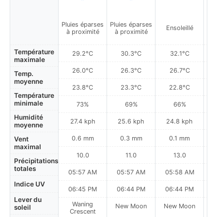
Pluies éparses
Pluies éparses
Pa
Ensoleillé
à proximité
à proximité
Température
29.2°C
30.3°C
32.1°C
maximale
26.0°C
26.3°C
26.7°C
Temp.
moyenne
23.8°C
23.3°C
22.8°C
Température
minimale
73%
69%
66%
Humidité
27.4 kph
25.6 kph
24.8 kph
moyenne
0.6 mm
0.3 mm
0.1 mm
Vent
maximal
10.0
11.0
13.0
Précipitations
totales
05:57 AM
05:57 AM
05:58 AM
0
Indice UV
06:45 PM
06:44 PM
06:44 PM
Lever du
Waning
New Moon
New Moon
N
soleil
Crescent