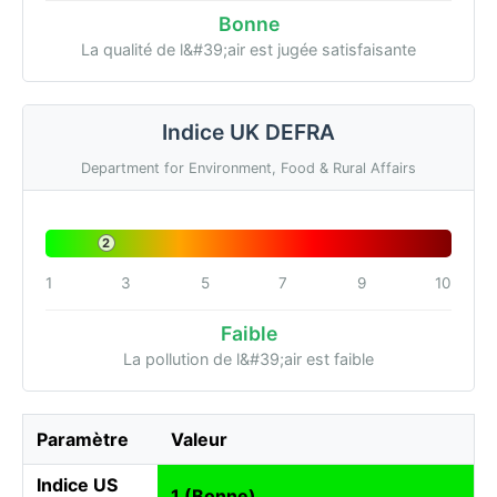
Bonne
La qualité de l&#39;air est jugée satisfaisante
Indice UK DEFRA
Department for Environment, Food & Rural Affairs
2
1
3
5
7
9
10
Faible
La pollution de l&#39;air est faible
Paramètre
Valeur
Indice US
1 (Bonne)