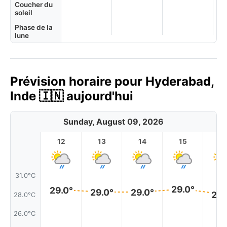
Coucher du
soleil
Phase de la
lune
Prévision horaire pour Hyderabad,
Inde 🇮🇳 aujourd'hui
Sunday, August 09, 2026
12
13
14
15
1
31.0°C
29.0°
29.0°
29.0°
29.0°
28.
28.0°C
26.0°C