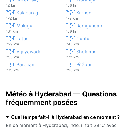
12 km
138 km
🇮🇳 Kalaburagi
🇮🇳 Kurnool
172 km
179 km
🇮🇳 Mulugu
🇮🇳 Rāmgundam
181 km
189 km
🇮🇳 Latur
🇮🇳 Guntur
229 km
245 km
🇮🇳 Vijayawada
🇮🇳 Sholapur
253 km
272 km
🇮🇳 Parbhani
🇮🇳 Bîjâpur
275 km
298 km
Météo à Hyderabad — Questions
fréquemment posées
Quel temps fait-il à Hyderabad en ce moment ?
En ce moment à Hyderabad, Inde, il fait 29°C avec