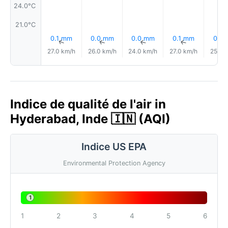
24.0°C
21.0°C
0.1 mm
0.0 mm
0.0 mm
0.1 mm
0.1 
↑
↑
↑
↑
27.0 km/h
26.0 km/h
24.0 km/h
27.0 km/h
25.0 
Indice de qualité de l'air in
Hyderabad, Inde 🇮🇳 (AQI)
Indice US EPA
Environmental Protection Agency
1
1
2
3
4
5
6