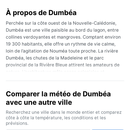
À propos de Dumbéa
Perchée sur la côte ouest de la Nouvelle-Calédonie,
Dumbéa est une ville paisible au bord du lagon, entre
collines verdoyantes et mangroves. Comptant environ
19 300 habitants, elle offre un rythme de vie calme,
loin de l’agitation de Nouméa toute proche. La rivière
Dumbéa, les chutes de la Madeleine et le parc
provincial de la Rivière Bleue attirent les amateurs de
nature. L’architecture mêle cases coloniales et
constructions modernes, dans un décor dominé par le
bleu du ciel et de l’océan. La région est réputée pour
Comparer la météo de Dumbéa
ses randonnées, ses criques sauvages et la richesse
de sa flore tropicale.
avec une autre ville
Sous le climat de mousson tropicale (Am de Köppen),
Recherchez une ville dans le monde entier et comparez
Dumbéa connaît deux grandes saisons. L’été austral,
côte à côte la température, les conditions et les
prévisions.
de novembre à avril, est chaud et très humide, avec