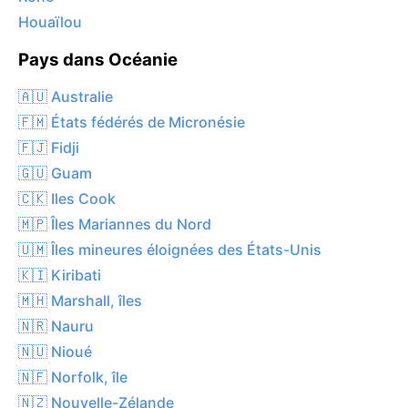
Houaïlou
Pays dans Océanie
🇦🇺 Australie
🇫🇲 États fédérés de Micronésie
🇫🇯 Fidji
🇬🇺 Guam
🇨🇰 Iles Cook
🇲🇵 Îles Mariannes du Nord
🇺🇲 Îles mineures éloignées des États-Unis
🇰🇮 Kiribati
🇲🇭 Marshall, îles
🇳🇷 Nauru
🇳🇺 Nioué
🇳🇫 Norfolk, île
🇳🇿 Nouvelle-Zélande