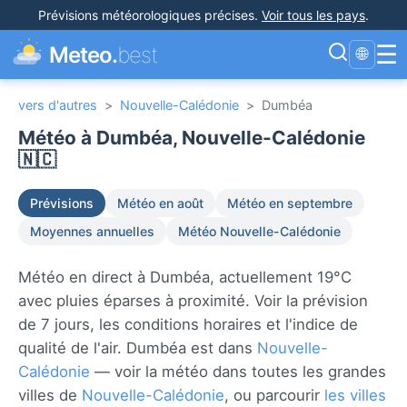
Prévisions météorologiques précises
.
Voir tous les pays
.
☰
Meteo.
best
🌐
vers d'autres
>
Nouvelle-Calédonie
>
Dumbéa
Météo à Dumbéa, Nouvelle-Calédonie
🇳🇨
Prévisions
Météo en août
Météo en septembre
Moyennes annuelles
Météo Nouvelle-Calédonie
Météo en direct à Dumbéa, actuellement 19°C
avec pluies éparses à proximité. Voir la prévision
de 7 jours, les conditions horaires et l'indice de
qualité de l'air. Dumbéa est dans
Nouvelle-
Calédonie
— voir la météo dans toutes les grandes
villes de
Nouvelle-Calédonie
, ou parcourir
les villes