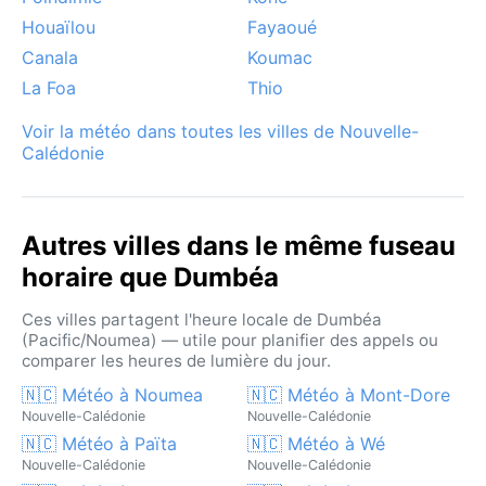
soudains. Hors ces épisodes, le climat reste stable.
Houaïlou
Fayaoué
Pour les curieux de météo, Dumbéa offre un bel
Canala
Koumac
équilibre entre un été puissant et un hiver doux, sous
La Foa
Thio
la caresse des alizés.
Voir la météo dans toutes les villes de Nouvelle-
Calédonie
Autres villes dans le même fuseau
horaire que Dumbéa
Ces villes partagent l'heure locale de Dumbéa
(Pacific/Noumea) — utile pour planifier des appels ou
comparer les heures de lumière du jour.
🇳🇨 Météo à Noumea
🇳🇨 Météo à Mont-Dore
Nouvelle-Calédonie
Nouvelle-Calédonie
🇳🇨 Météo à Païta
🇳🇨 Météo à Wé
Nouvelle-Calédonie
Nouvelle-Calédonie