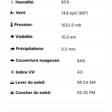
💧
Humidité:
65%
🌬️
Vent:
14.8 kph (89°)
🌡️
Pression:
1022.0 mb
👁️
Visibilité:
10.0 km
🌧️
Précipitations:
0.0 mm
☁️
Couverture nuageuse:
84%
☀️
Indice UV:
4.0
🌅
Lever du soleil:
06:24 AM
🌇
Coucher du soleil:
05:35 PM