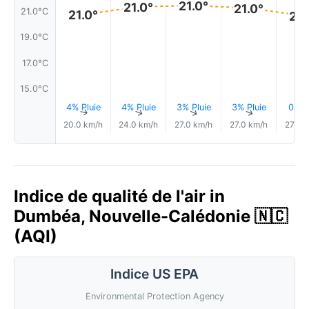
21.0°
21.0°
21.0°
21.0°C
21.0°
21.
19.0°C
17.0°C
15.0°C
4% Pluie
4% Pluie
3% Pluie
3% Pluie
0.0
↑
↑
↑
↑
20.0 km/h
24.0 km/h
27.0 km/h
27.0 km/h
27.0 
Indice de qualité de l'air in
Dumbéa, Nouvelle-Calédonie 🇳🇨
(AQI)
Indice US EPA
Environmental Protection Agency