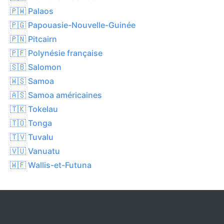
🇵🇼 Palaos
🇵🇬 Papouasie-Nouvelle-Guinée
🇵🇳 Pitcairn
🇵🇫 Polynésie française
🇸🇧 Salomon
🇼🇸 Samoa
🇦🇸 Samoa américaines
🇹🇰 Tokelau
🇹🇴 Tonga
🇹🇻 Tuvalu
🇻🇺 Vanuatu
🇼🇫 Wallis-et-Futuna