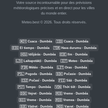
Votre source incontournable pour des prévisions
météorologiques précises et en direct pour les villes
du monde entier.
Meteo.best © 2026. Tous droits réservés.
🇲🇾
🇮🇩
Cuaca · Dumbéa
Cuaca · Dumbéa
🇪🇸
🇹🇷
El tiempo · Dumbéa
Hava durumu · Dumbéa
🇭🇺
🇪🇪
Időjárás · Dumbéa
Ilm · Dumbéa
🇱🇻
🇮🇹
Laikapstākļi · Dumbéa
Meteo · Dumbéa
🇫🇷
🇱🇹
Météo · Dumbéa
Oras · Dumbéa
🇵🇱
🇸🇰
Pogoda · Dumbéa
Počasie · Dumbéa
🇨🇿
🇫🇮
Počasí · Dumbéa
Sää · Dumbéa
🇵🇹
🇻🇳
Tempo · Dumbéa
Thời tiết · Dumbéa
🇩🇰
🇷🇸
Vejret · Dumbéa
Vreme · Dumbéa
🇸🇮
🇷🇴
Vreme · Dumbéa
Vremea · Dumbéa
🇸🇪
🇳🇴
Vädret · Dumbéa
Været · Dumbéa