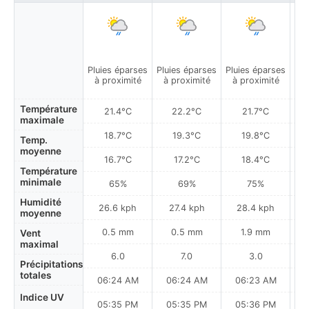
Pluies éparses
Pluies éparses
Pluies éparses
Plu
à proximité
à proximité
à proximité
à
Température
21.4°C
22.2°C
21.7°C
maximale
18.7°C
19.3°C
19.8°C
Temp.
moyenne
16.7°C
17.2°C
18.4°C
Température
minimale
65%
69%
75%
Humidité
26.6 kph
27.4 kph
28.4 kph
moyenne
0.5 mm
0.5 mm
1.9 mm
Vent
maximal
6.0
7.0
3.0
Précipitations
totales
06:24 AM
06:24 AM
06:23 AM
0
Indice UV
05:35 PM
05:35 PM
05:36 PM