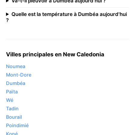
Va-t-il pleuvoir à Dumbéa aujourd'hui ?
Quelle est la température à Dumbéa aujourd'hui
?
Villes principales en New Caledonia
Noumea
Mont-Dore
Dumbéa
Païta
Wé
Tadin
Bourail
Poindimié
Koné