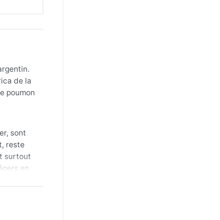
argentin.
ica de la
ste poumon
er, sont
, reste
t surtout
légers en
en automne
onda : un