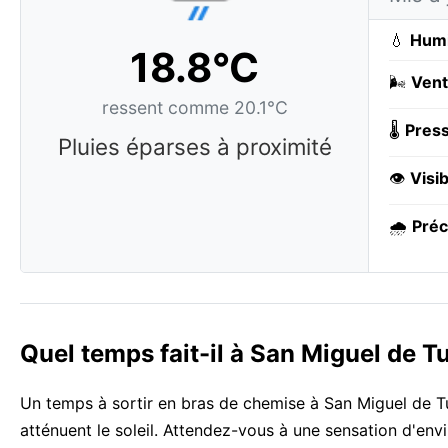
💧
Humi
18.8°C
🌬️
Vent
ressent comme 20.1°C
🌡️
Press
Pluies éparses à proximité
👁️
Visib
🌧️
Préc
Quel temps fait-il à San Miguel de
Un temps à sortir en bras de chemise à San Miguel de T
atténuent le soleil. Attendez-vous à une sensation d'env