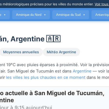
ns météorologiques précises
pour les villes du monde entier
.
Voir tous
ue
Amérique du Nord
Amérique du Sud
Antarcti
▼
▼
▼
n, Argentine 🇦🇷
Moyennes annuelles
Météo Argentine
t 19°C avec pluies éparses à proximité. Voir la prévisio
e l'air. San Miguel de Tucumán est dans
Argentine
— voir l
urir
les villes les plus chaudes en ce moment
dans le mo
o actuelle à San Miguel de Tucumán,
ntine
jour à 9:15 aujourd'hui