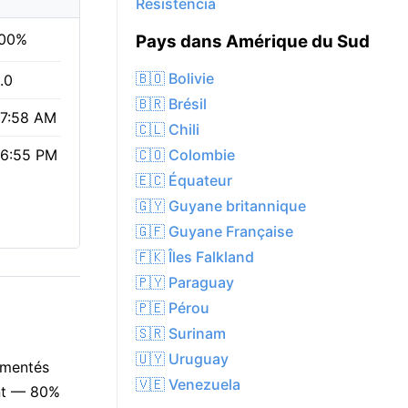
Resistencia
00%
Pays dans Amérique du Sud
🇧🇴 Bolivie
.0
🇧🇷 Brésil
7:58 AM
🇨🇱 Chili
🇨🇴 Colombie
6:55 PM
🇪🇨 Équateur
🇬🇾 Guyane britannique
🇬🇫 Guyane Française
🇫🇰 Îles Falkland
🇵🇾 Paraguay
🇵🇪 Pérou
🇸🇷 Surinam
🇺🇾 Uruguay
gmentés
🇻🇪 Venezuela
ent — 80%