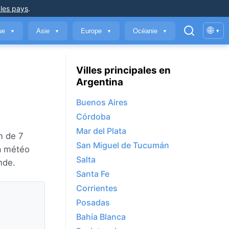
 les pays
.
🌐
que
Asie
Europe
Océanie
▾
▼
▼
▼
▼
Villes principales en
Argentina
Buenos Aires
Córdoba
Mar del Plata
n de 7
San Miguel de Tucumán
a météo
Salta
nde.
Santa Fe
Corrientes
Posadas
Bahía Blanca