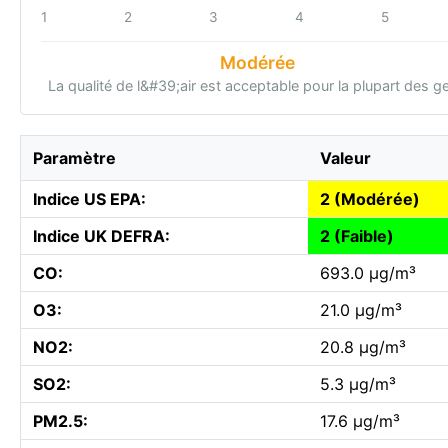
1
2
3
4
5
Modérée
La qualité de l&#39;air est acceptable pour la plupart des g
Paramètre
Valeur
Indice US EPA:
2 (Modérée)
Indice UK DEFRA:
2 (Faible)
CO:
693.0 µg/m³
O3:
21.0 µg/m³
NO2:
20.8 µg/m³
SO2:
5.3 µg/m³
PM2.5:
17.6 µg/m³