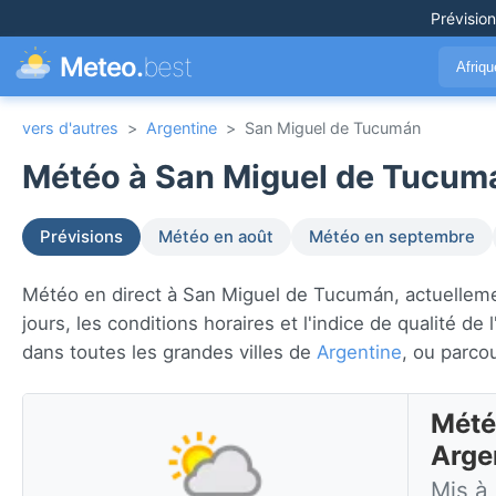
Prévisio
Meteo.
best
Afriq
vers d'autres
>
Argentine
>
San Miguel de Tucumán
Météo à San Miguel de Tucumá
Prévisions
Météo en août
Météo en septembre
Météo en direct à San Miguel de Tucumán, actuellemen
jours, les conditions horaires et l'indice de qualité d
dans toutes les grandes villes de
Argentine
, ou parco
Mété
Arge
Mis à 