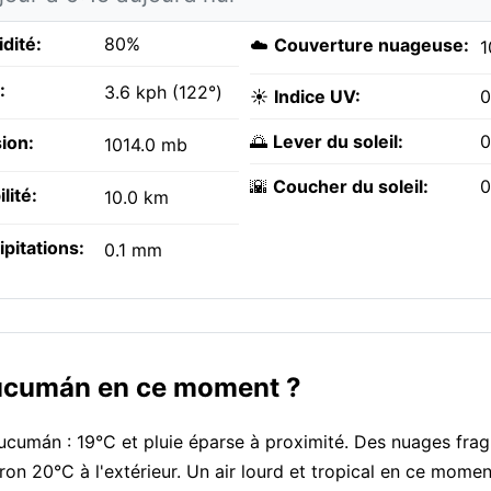
dité:
80%
☁️
Couverture nuageuse:
1
:
3.6 kph (122°)
☀️
Indice UV:
0
🌅
Lever du soleil:
0
ion:
1014.0 mb
🌇
Coucher du soleil:
0
ilité:
10.0 km
ipitations:
0.1 mm
 Tucumán en ce moment ?
ucumán : 19°C et pluie éparse à proximité. Des nuages fra
iron 20°C à l'extérieur. Un air lourd et tropical en ce mom