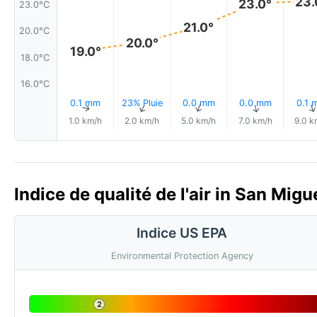
23.
23.0°
23.0°C
21.0°
20.0°C
20.0°
19.0°
18.0°C
16.0°C
0.1 mm
23% Pluie
0.0 mm
0.0 mm
0.1 
↑
↑
↑
↑
1.0 km/h
2.0 km/h
5.0 km/h
7.0 km/h
9.0 k
Indice de qualité de l'air in San Mig
Indice US EPA
Environmental Protection Agency
2