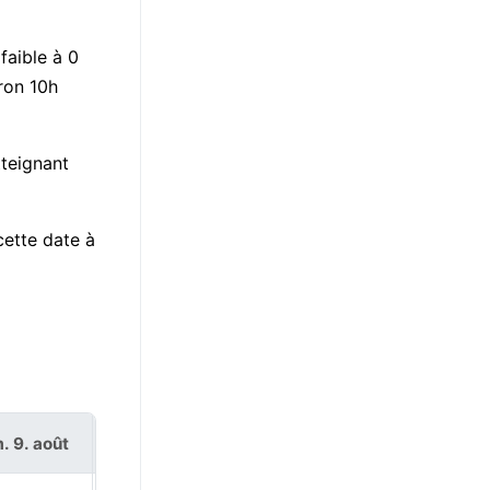
faible à 0
ron 10h
tteignant
cette date à
. 9. août
lun. 10. août