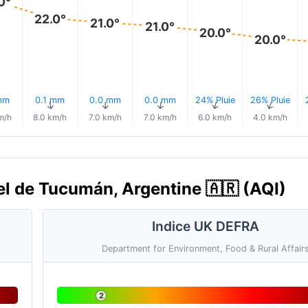
0°
22.0°
21.0°
21.0°
20.0°
20.0°
mm
0.1 mm
0.0 mm
0.0 mm
24% Pluie
26% Pluie
↑
↑
↑
↑
↑
↑
m/h
8.0 km/h
7.0 km/h
7.0 km/h
6.0 km/h
4.0 km/h
uel de Tucumán, Argentine 🇦🇷 (AQI)
Indice UK DEFRA
Department for Environment, Food & Rural Affair
2