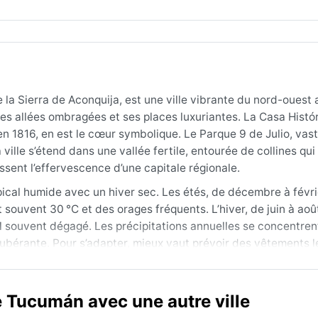
a Sierra de Aconquija, est une ville vibrante du nord-ouest 
ses allées ombragées et ses places luxuriantes. La Casa Histór
n 1816, en est le cœur symbolique. Le Parque 9 de Julio, va
 ville s’étend dans une vallée fertile, entourée de collines qui
essent l’effervescence d’une capitale régionale.
pical humide avec un hiver sec. Les étés, de décembre à févri
ouvent 30 °C et des orages fréquents. L’hiver, de juin à août
l souvent dégagé. Les précipitations annuelles se concentren
xubérante. Pour s’adapter, mieux vaut prévoir des vêtements 
îches d’hiver.
étéorologique se situe au printemps (septembre-novembre) ou 
 Tucumán avec une autre ville
pluies moins fréquentes. Un phénomène notable est le vent z