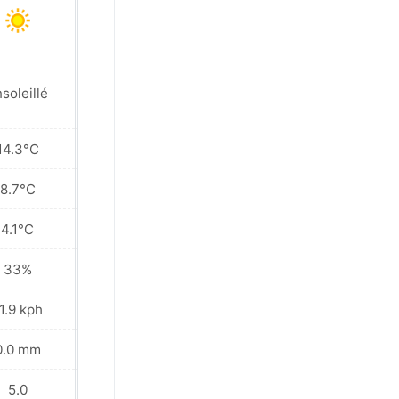
soleillé
Ensoleillé
14.3°C
16.0°C
8.7°C
8.9°C
4.1°C
3.0°C
33%
28%
1.9 kph
9.4 kph
0.0 mm
0.0 mm
5.0
6.0