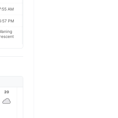
7:55 AM
07:54 AM
6:57 PM
06:57 PM
Waning
New Moon
rescent
20
21
22
23
1