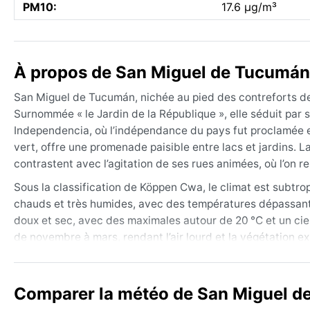
PM10:
17.6 µg/m³
À propos de San Miguel de Tucumán
San Miguel de Tucumán, nichée au pied des contreforts de l
Surnommée « le Jardin de la République », elle séduit par 
Independencia, où l’indépendance du pays fut proclamée e
vert, offre une promenade paisible entre lacs et jardins. La
contrastent avec l’agitation de ses rues animées, où l’on r
Sous la classification de Köppen Cwa, le climat est subtro
chauds et très humides, avec des températures dépassant s
doux et sec, avec des maximales autour de 20 °C et un cie
de novembre à mars, rendant l’air lourd et la végétation e
été, un parapluie, et quelques lainages pour les soirées fra
Le meilleur moment pour découvrir la ville sur le plan m
Comparer la météo de San Miguel de
(mars-mai), quand les températures sont agréables et les 