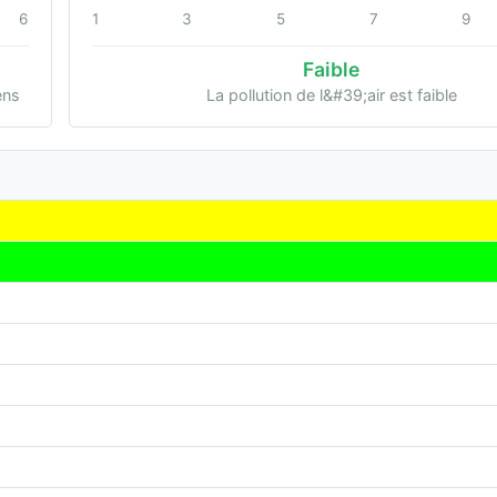
6
1
3
5
7
9
Faible
ens
La pollution de l&#39;air est faible