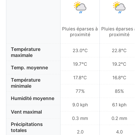
Pluies éparses à
Pluies éparses 
proximité
proximité
Température
23.0°C
22.8°C
maximale
19.7°C
19.2°C
Temp. moyenne
17.8°C
16.8°C
Température
minimale
77%
85%
Humidité moyenne
9.0 kph
6.1 kph
Vent maximal
0.3 mm
0.2 mm
Précipitations
totales
2.0
4.0