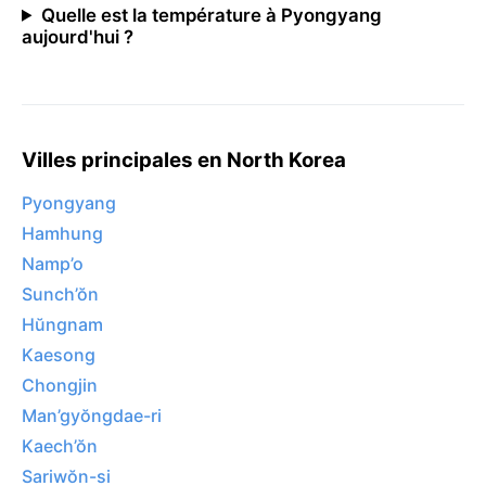
Quelle est la température à Pyongyang
aujourd'hui ?
Villes principales en North Korea
Pyongyang
Hamhung
Namp’o
Sunch’ŏn
Hŭngnam
Kaesong
Chongjin
Man’gyŏngdae-ri
Kaech’ŏn
Sariwŏn-si