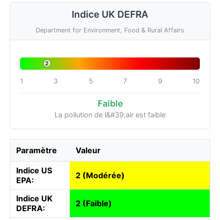
Indice UK DEFRA
Department for Environment, Food & Rural Affairs
2
1
3
5
7
9
10
Faible
La pollution de l&#39;air est faible
Paramètre
Valeur
Indice US
2 (Modérée)
EPA:
Indice UK
2 (Faible)
DEFRA: