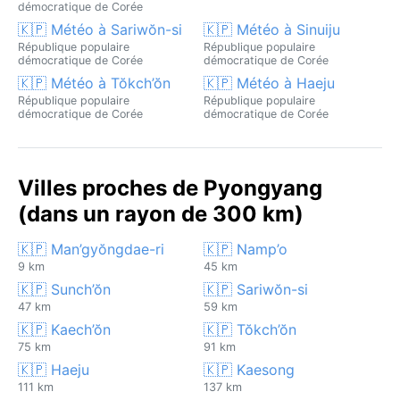
démocratique de Corée
🇰🇵 Météo à Sariwŏn-si
🇰🇵 Météo à Sinuiju
République populaire
République populaire
démocratique de Corée
démocratique de Corée
🇰🇵 Météo à Tŏkch’ŏn
🇰🇵 Météo à Haeju
République populaire
République populaire
démocratique de Corée
démocratique de Corée
Villes proches de Pyongyang
(dans un rayon de 300 km)
🇰🇵 Man’gyŏngdae-ri
🇰🇵 Namp’o
9 km
45 km
🇰🇵 Sunch’ŏn
🇰🇵 Sariwŏn-si
47 km
59 km
🇰🇵 Kaech’ŏn
🇰🇵 Tŏkch’ŏn
75 km
91 km
🇰🇵 Haeju
🇰🇵 Kaesong
111 km
137 km