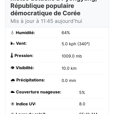
République populaire
démocratique de Corée
Mis à jour à 11:45 aujourd'hui
💧
Humidité:
64%
🌬️
Vent:
5.0 kph (340°)
🌡️
Pression:
1009.0 mb
👁️
Visibilité:
10.0 km
🌧️
Précipitations:
0.0 mm
☁️
Couverture nuageuse:
5%
☀️
Indice UV:
8.0