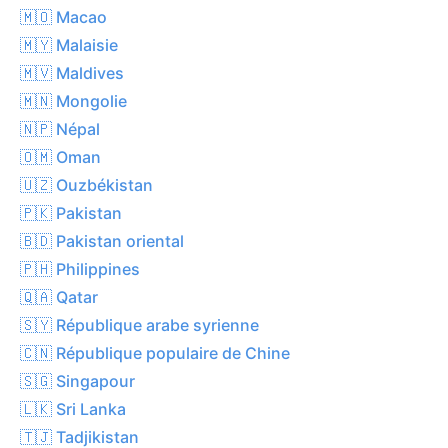
🇲🇴 Macao
🇲🇾 Malaisie
🇲🇻 Maldives
🇲🇳 Mongolie
🇳🇵 Népal
🇴🇲 Oman
🇺🇿 Ouzbékistan
🇵🇰 Pakistan
🇧🇩 Pakistan oriental
🇵🇭 Philippines
🇶🇦 Qatar
🇸🇾 République arabe syrienne
🇨🇳 République populaire de Chine
🇸🇬 Singapour
🇱🇰 Sri Lanka
🇹🇯 Tadjikistan