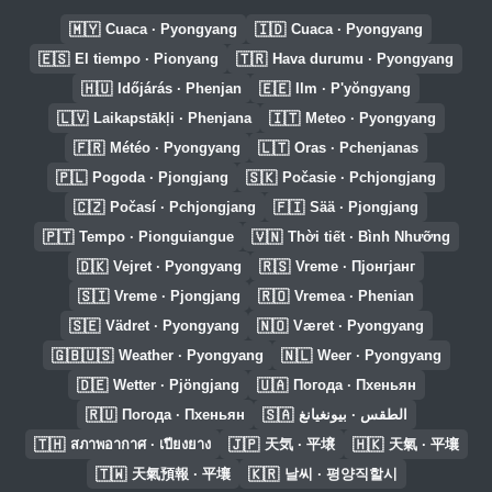
🇲🇾
🇮🇩
Cuaca · Pyongyang
Cuaca · Pyongyang
🇪🇸
🇹🇷
El tiempo · Pionyang
Hava durumu · Pyongyang
🇭🇺
🇪🇪
Időjárás · Phenjan
Ilm · P'yŏngyang
🇱🇻
🇮🇹
Laikapstākļi · Phenjana
Meteo · Pyongyang
🇫🇷
🇱🇹
Météo · Pyongyang
Oras · Pchenjanas
🇵🇱
🇸🇰
Pogoda · Pjongjang
Počasie · Pchjongjang
🇨🇿
🇫🇮
Počasí · Pchjongjang
Sää · Pjongjang
🇵🇹
🇻🇳
Tempo · Pionguiangue
Thời tiết · Bình Nhưỡng
🇩🇰
🇷🇸
Vejret · Pyongyang
Vreme · Пјонгјанг
🇸🇮
🇷🇴
Vreme · Pjongjang
Vremea · Phenian
🇸🇪
🇳🇴
Vädret · Pyongyang
Været · Pyongyang
🇬🇧🇺🇸
🇳🇱
Weather · Pyongyang
Weer · Pyongyang
🇩🇪
🇺🇦
Wetter · Pjöngjang
Погода · Пхеньян
🇷🇺
🇸🇦
Погода · Пхеньян
الطقس · بيونغيانغ
🇹🇭
🇯🇵
🇭🇰
สภาพอากาศ · เปียงยาง
天気 · 平壌
天氣 · 平壤
🇹🇼
🇰🇷
天氣預報 · 平壤
날씨 · 평양직할시