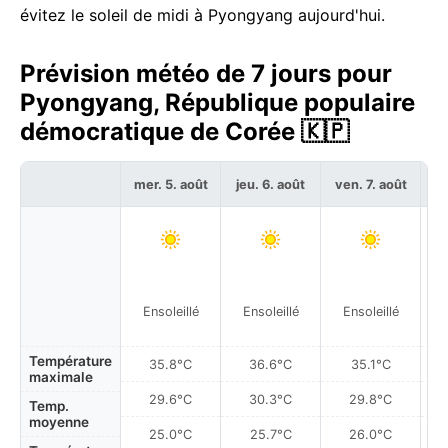
évitez le soleil de midi à Pyongyang aujourd'hui.
Prévision météo de 7 jours pour
Pyongyang, République populaire
démocratique de Corée 🇰🇵
mer. 5. août
jeu. 6. août
ven. 7. août
sa
Plu
Ensoleillé
Ensoleillé
Ensoleillé
à
Température
35.8°C
36.6°C
35.1°C
maximale
29.6°C
30.3°C
29.8°C
Temp.
moyenne
25.0°C
25.7°C
26.0°C