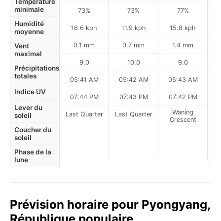
Température
minimale
73%
73%
77%
Humidité
16.6 kph
11.9 kph
15.8 kph
moyenne
0.1 mm
0.7 mm
1.4 mm
Vent
maximal
9.0
10.0
9.0
Précipitations
totales
05:41 AM
05:42 AM
05:43 AM
0
Indice UV
07:44 PM
07:43 PM
07:42 PM
Lever du
Waning
Last Quarter
Last Quarter
soleil
Crescent
Coucher du
soleil
Phase de la
lune
Prévision horaire pour Pyongyang,
République populaire