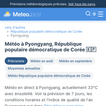
Prévisions météorologiques précises
.
Voir tous les pays
.
☰
Meteo.
best
🌐
vers d'autres
>
République populaire démocratique de Corée
>
Pyongyang
Météo à Pyongyang, République
populaire démocratique de Corée 🇰🇵
Prévisions
Météo en août
Météo en septembre
Moyennes annuelles
Météo République populaire démocratique de Corée
Météo en direct à Pyongyang, actuellement 33°C
avec ensoleillé. Voir la prévision de 7 jours, les
conditions horaires et l'indice de qualité de l'air.