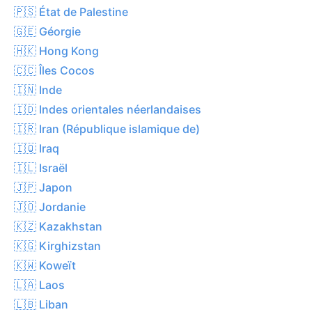
🇵🇸 État de Palestine
🇬🇪 Géorgie
🇭🇰 Hong Kong
🇨🇨 Îles Cocos
🇮🇳 Inde
🇮🇩 Indes orientales néerlandaises
🇮🇷 Iran (République islamique de)
🇮🇶 Iraq
🇮🇱 Israël
🇯🇵 Japon
🇯🇴 Jordanie
🇰🇿 Kazakhstan
🇰🇬 Kirghizstan
🇰🇼 Koweït
🇱🇦 Laos
🇱🇧 Liban