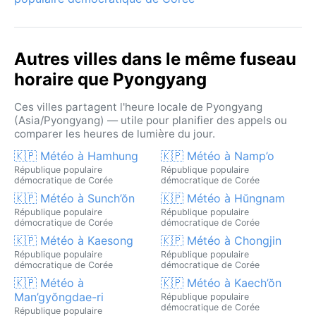
de cette capitale secrète, entre rigueur climatique et
rudesse politique.
Autres villes dans le même fuseau
horaire que Pyongyang
Ces villes partagent l'heure locale de Pyongyang
(Asia/Pyongyang) — utile pour planifier des appels ou
comparer les heures de lumière du jour.
🇰🇵 Météo à Hamhung
🇰🇵 Météo à Namp’o
République populaire
République populaire
démocratique de Corée
démocratique de Corée
🇰🇵 Météo à Sunch’ŏn
🇰🇵 Météo à Hŭngnam
République populaire
République populaire
démocratique de Corée
démocratique de Corée
🇰🇵 Météo à Kaesong
🇰🇵 Météo à Chongjin
République populaire
République populaire
démocratique de Corée
démocratique de Corée
🇰🇵 Météo à
🇰🇵 Météo à Kaech’ŏn
Man’gyŏngdae-ri
République populaire
démocratique de Corée
République populaire