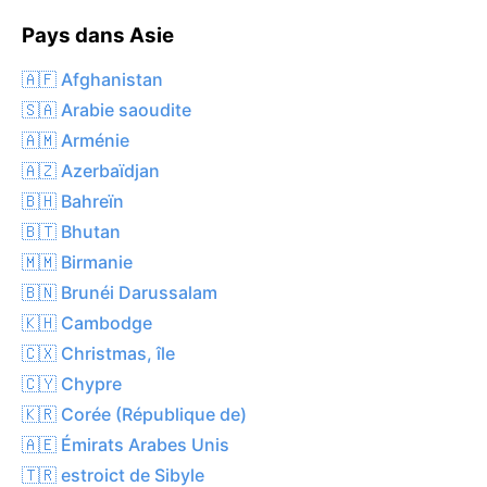
Pays dans Asie
🇦🇫 Afghanistan
🇸🇦 Arabie saoudite
🇦🇲 Arménie
🇦🇿 Azerbaïdjan
🇧🇭 Bahreïn
🇧🇹 Bhutan
🇲🇲 Birmanie
🇧🇳 Brunéi Darussalam
🇰🇭 Cambodge
🇨🇽 Christmas, île
🇨🇾 Chypre
🇰🇷 Corée (République de)
🇦🇪 Émirats Arabes Unis
🇹🇷 estroict de Sibyle