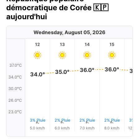
démocratique de Corée 🇰🇵
aujourd'hui
Wednesday, August 05, 2026
12
13
14
15
1
37.0°C
36.0°
36.0°
35.
35.0°
34.0°
34.0°C
30.0°C
26.0°C
23.0°C
3% Pluie
2% Pluie
2% Pluie
2% Pluie
3% Pl
↑
↑
↑
↑
5.0 km/h
6.0 km/h
7.0 km/h
8.0 km/h
12.0 