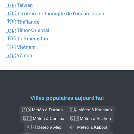
🇹🇼 Taïwan
🇮🇴 Territoire britannique de l'océan Indien
🇹🇭 Thaïlande
🇹🇱 Timor Oriental
🇹🇲 Turkménistan
🇻🇳 Vietnam
🇾🇪 Yémen
Villes populaires aujourd'hui
🇿🇦 Météo à Durban
🇨🇳 Météo à Kunshan
🇧🇷 Météo à Curitiba
🇨🇳 Météo à Suzhou
🇸🇾 Météo à Alep
🇦🇫 Météo à Kaboul