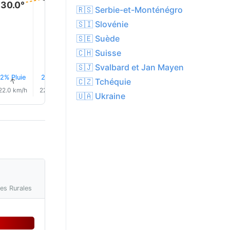
31.0°
30.0°
30.0°
🇷🇸 Serbie-et-Monténégro
🇸🇮 Slovénie
🇸🇪 Suède
🇨🇭 Suisse
🇸🇯 Svalbard et Jan Mayen
2% Pluie
2% Pluie
1% Pluie
1% Pluie
1% Pluie
1% Plui
↑
↑
↑
↑
🇨🇿 Tchéquie
↑
↑
22.0 km/h
22.0 km/h
25.0 km/h
27.0 km/h
27.0 km/h
26.0 km/
🇺🇦 Ukraine
res Rurales