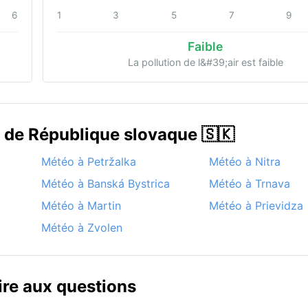
6
1
3
5
7
9
Faible
La pollution de l&#39;air est faible
s de République slovaque 🇸🇰
Météo à Petržalka
Météo à Nitra
Météo à Banská Bystrica
Météo à Trnava
Météo à Martin
Météo à Prievidza
Météo à Zvolen
re aux questions