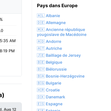
Pays dans Europe
🇦🇱 Albanie
%
🇩🇪 Allemagne
🇲🇰 Ancienne république
.0
yougoslave de Macédoine
5:35 AM
🇦🇩 Andorre
🇦🇹 Autriche
8:19 PM
🇯🇪 Bailliage de Jersey
🇧🇪 Belgique
🇧🇾 Biélorussie
🇧🇦 Bosnie-Herzégovine
🇧🇬 Bulgarie
🇭🇷 Croatie
a)
🇩🇰 Danemark
🇪🇸 Espagne
, Aug 12
Thu, Aug 13
🇪🇪 Estonie