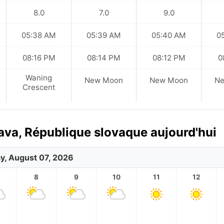
8.0
7.0
9.0
05:38 AM
05:39 AM
05:40 AM
0
08:16 PM
08:14 PM
08:12 PM
0
Waning
New Moon
New Moon
N
Crescent
lava, République slovaque aujourd'hui
ay, August 07, 2026
8
9
10
11
12