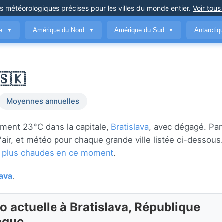
ns météorologiques précises
pour les villes du monde entier
.
Voir tous
ue
Amérique du Nord
Amérique du Sud
Antarcti
▼
▼
▼
🇸🇰
Moyennes annuelles
ment 23°C dans la capitale,
Bratislava
, avec dégagé. Par
 l'air, et météo pour chaque grande ville listée ci-desso
les plus chaudes en ce moment
.
lava
.
o actuelle à Bratislava, République
aque