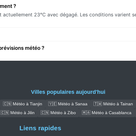
oment ?
ait actuellement 23°C avec dégagé. Les conditions varient s
prévisions météo ?
Villes populaires aujourd'hui
🇨🇳 Météo à Tianjin
🇾🇪 Météo à Sanaa
🇹🇼 Météo à Tainan
🇨🇳 Météo à Jilin
🇨🇳 Météo à Zibo
🇲🇦 Météo à Casablanca
Liens rapides