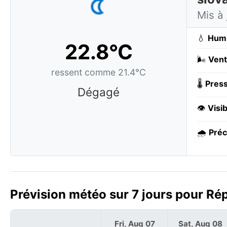
Mis à 
💧
Humi
22.8°C
🌬️
Vent
ressent comme 21.4°C
🌡️
Press
Dégagé
👁️
Visib
🌧️
Préc
Prévision météo sur 7 jours pour Rép
Fri, Aug 07
Sat, Aug 08