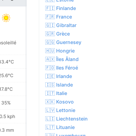
🇫🇮 Finlande
🇫🇷 France
🇬🇮 Gibraltar
🇬🇷 Grèce
🇬🇬 Guernesey
soleillé
Ensoleillé
🇭🇺 Hongrie
🇦🇽 Îles Åland
33.4°C
35.6°C
🇫🇴 Iles Féroé
25.6°C
26.5°C
🇮🇪 Irlande
🇮🇸 Islande
17.8°C
17.1°C
🇮🇹 Italie
🇽🇰 Kosovo
35%
27%
🇱🇻 Lettonie
0.5 kph
9.7 kph
🇱🇮 Liechtenstein
🇱🇹 Lituanie
0.3 mm
0.0 mm
🇱🇺 Luxembourg