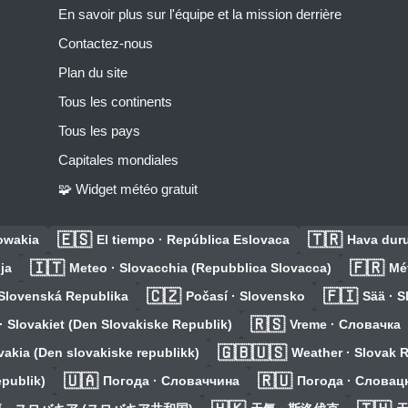
En savoir plus sur l'équipe et la mission derrière
Contactez-nous
Plan du site
Tous les continents
Tous les pays
Capitales mondiales
🧩 Widget météo gratuit
🇪🇸
🇹🇷
owakia
El tiempo · República Eslovaca
Hava dur
🇮🇹
🇫🇷
ja
Meteo · Slovacchia (Repubblica Slovacca)
Mé
🇨🇿
🇫🇮
 Slovenská Republika
Počasí · Slovensko
Sää · S
🇷🇸
 · Slovakiet (Den Slovakiske Republik)
Vreme · Словачка
🇬🇧🇺🇸
vakia (Den slovakiske republikk)
Weather · Slovak 
🇺🇦
🇷🇺
epublik)
Погода · Словаччина
Погода · Словац