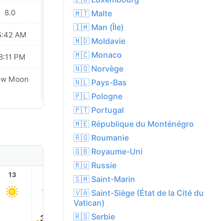
8.0
9.0
🇲🇹 Malte
🇮🇲 Man (Île)
5:42 AM
05:43 AM
🇲🇩 Moldavie
🇲🇨 Monaco
8:11 PM
08:09 PM
🇳🇴 Norvège
ew Moon
New Moon
🇳🇱 Pays-Bas
🇵🇱 Pologne
🇵🇹 Portugal
🇲🇪 République du Monténégro
🇷🇴 Roumanie
🇬🇧 Royaume-Uni
🇷🇺 Russie
13
14
15
16
17
18
🇸🇲 Saint-Marin
🇻🇦 Saint-Siège (État de la Cité du
Vatican)
32.0°
🇷🇸 Serbie
32.0°
32.0°