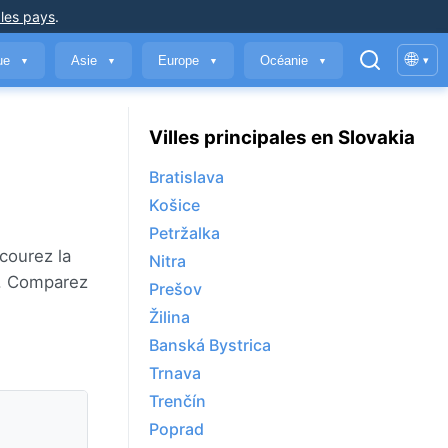
 les pays
.
🌐
que
Asie
Europe
Océanie
▾
▼
▼
▼
▼
Villes principales en Slovakia
Bratislava
Košice
Petržalka
courez la
Nitra
us. Comparez
Prešov
Žilina
Banská Bystrica
Trnava
Trenčín
Poprad