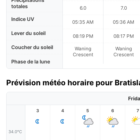
Précipitations
totales
6.0
7.0
Indice UV
05:35 AM
05:36 AM
Lever du soleil
08:19 PM
08:17 PM
Coucher du soleil
Waning
Waning
Crescent
Crescent
Phase de la lune
Prévision météo horaire pour Bratis
Frid
3
4
5
6
7
34.0°C