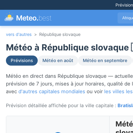
Prévisio
Meteo.
best
Afriq
vers d'autres
>
République slovaque
Météo à République slovaque 
Prévisions
Météo en août
Météo en septembre
Météo en direct dans République slovaque — actuelle
prévision de 7 jours, mises à jour horaires, qualité de
avec
d'autres capitales mondiales
ou voir
les villes 
Prévision détaillée affichée pour la ville capitale :
Bratis
Mété
slov