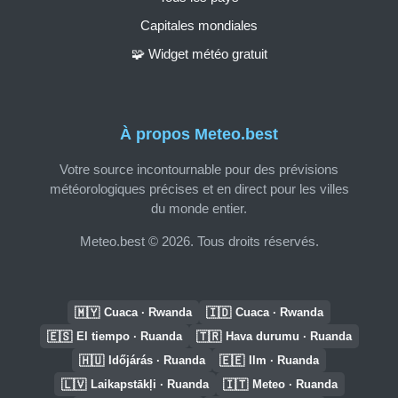
Capitales mondiales
🧩 Widget météo gratuit
À propos Meteo.best
Votre source incontournable pour des prévisions
météorologiques précises et en direct pour les villes
du monde entier.
Meteo.best © 2026. Tous droits réservés.
🇲🇾
🇮🇩
Cuaca · Rwanda
Cuaca · Rwanda
🇪🇸
🇹🇷
El tiempo · Ruanda
Hava durumu · Ruanda
🇭🇺
🇪🇪
Időjárás · Ruanda
Ilm · Ruanda
🇱🇻
🇮🇹
Laikapstākļi · Ruanda
Meteo · Ruanda