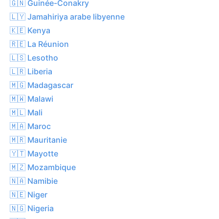
🇬🇳 Guinée-Conakry
🇱🇾 Jamahiriya arabe libyenne
🇰🇪 Kenya
🇷🇪 La Réunion
🇱🇸 Lesotho
🇱🇷 Liberia
🇲🇬 Madagascar
🇲🇼 Malawi
🇲🇱 Mali
🇲🇦 Maroc
🇲🇷 Mauritanie
🇾🇹 Mayotte
🇲🇿 Mozambique
🇳🇦 Namibie
🇳🇪 Niger
🇳🇬 Nigeria