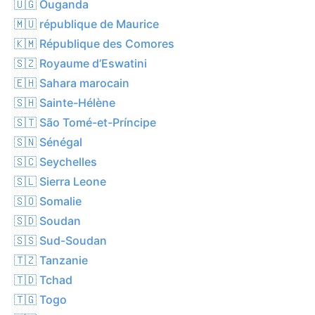
🇺🇬 Ouganda
🇲🇺 république de Maurice
🇰🇲 République des Comores
🇸🇿 Royaume d’Eswatini
🇪🇭 Sahara marocain
🇸🇭 Sainte-Hélène
🇸🇹 São Tomé-et-Príncipe
🇸🇳 Sénégal
🇸🇨 Seychelles
🇸🇱 Sierra Leone
🇸🇴 Somalie
🇸🇩 Soudan
🇸🇸 Sud-Soudan
🇹🇿 Tanzanie
🇹🇩 Tchad
🇹🇬 Togo