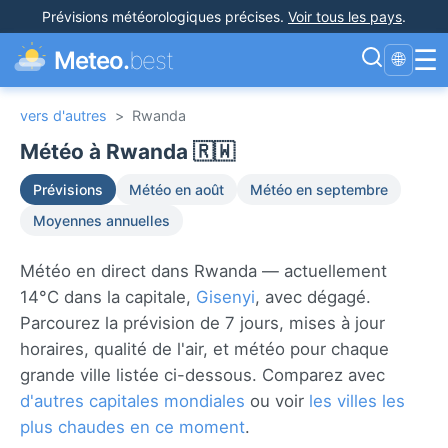
Prévisions météorologiques précises
.
Voir tous les pays
.
☰
Meteo.
best
🌐
vers d'autres
>
Rwanda
Météo à Rwanda 🇷🇼
Prévisions
Météo en août
Météo en septembre
Moyennes annuelles
Météo en direct dans Rwanda — actuellement
14°C dans la capitale,
Gisenyi
, avec dégagé.
Parcourez la prévision de 7 jours, mises à jour
horaires, qualité de l'air, et météo pour chaque
grande ville listée ci-dessous. Comparez avec
d'autres capitales mondiales
ou voir
les villes les
plus chaudes en ce moment
.