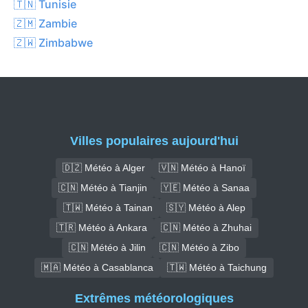
🇹🇳 Tunisie
🇿🇲 Zambie
🇿🇼 Zimbabwe
Villes populaires aujourd'hui
🇩🇿 Météo à Alger
🇻🇳 Météo à Hanoï
🇨🇳 Météo à Tianjin
🇾🇪 Météo à Sanaa
🇹🇼 Météo à Tainan
🇸🇾 Météo à Alep
🇹🇷 Météo à Ankara
🇨🇳 Météo à Zhuhai
🇨🇳 Météo à Jilin
🇨🇳 Météo à Zibo
🇲🇦 Météo à Casablanca
🇹🇼 Météo à Taichung
Extrêmes météorologiques