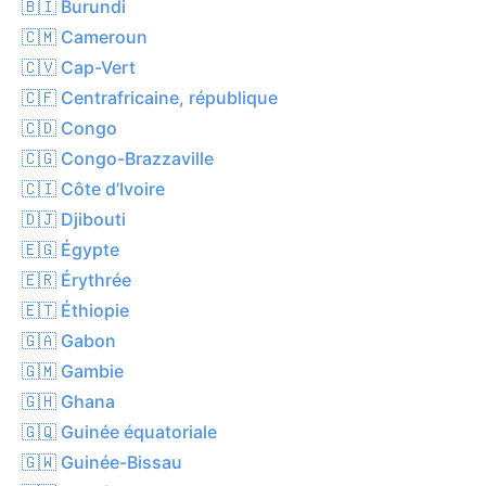
🇧🇮 Burundi
🇨🇲 Cameroun
🇨🇻 Cap-Vert
🇨🇫 Centrafricaine, république
🇨🇩 Congo
🇨🇬 Congo-Brazzaville
🇨🇮 Côte d’Ivoire
🇩🇯 Djibouti
🇪🇬 Égypte
🇪🇷 Érythrée
🇪🇹 Éthiopie
🇬🇦 Gabon
🇬🇲 Gambie
🇬🇭 Ghana
🇬🇶 Guinée équatoriale
🇬🇼 Guinée-Bissau