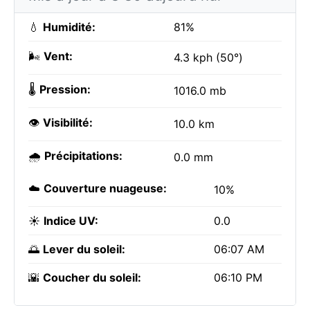
💧
Humidité:
81%
🌬️
Vent:
4.3 kph (50°)
🌡️
Pression:
1016.0 mb
👁️
Visibilité:
10.0 km
🌧️
Précipitations:
0.0 mm
☁️
Couverture nuageuse:
10%
☀️
Indice UV:
0.0
🌅
Lever du soleil:
06:07 AM
🌇
Coucher du soleil:
06:10 PM