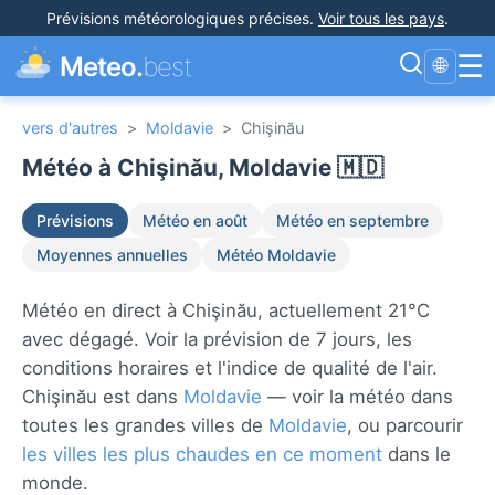
Prévisions météorologiques précises
.
Voir tous les pays
.
☰
Meteo.
best
🌐
vers d'autres
>
Moldavie
>
Chişinău
Météo à Chişinău, Moldavie 🇲🇩
Prévisions
Météo en août
Météo en septembre
Moyennes annuelles
Météo Moldavie
Météo en direct à Chişinău, actuellement 21°C
avec dégagé. Voir la prévision de 7 jours, les
conditions horaires et l'indice de qualité de l'air.
Chişinău est dans
Moldavie
— voir la météo dans
toutes les grandes villes de
Moldavie
, ou parcourir
les villes les plus chaudes en ce moment
dans le
monde.