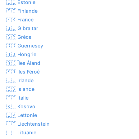
🇪🇪 Estonie
🇫🇮 Finlande
🇫🇷 France
🇬🇮 Gibraltar
🇬🇷 Grèce
🇬🇬 Guernesey
🇭🇺 Hongrie
🇦🇽 Îles Åland
🇫🇴 Iles Féroé
🇮🇪 Irlande
🇮🇸 Islande
🇮🇹 Italie
🇽🇰 Kosovo
🇱🇻 Lettonie
🇱🇮 Liechtenstein
🇱🇹 Lituanie