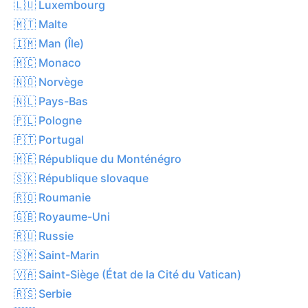
🇱🇺 Luxembourg
🇲🇹 Malte
🇮🇲 Man (Île)
🇲🇨 Monaco
🇳🇴 Norvège
🇳🇱 Pays-Bas
🇵🇱 Pologne
🇵🇹 Portugal
🇲🇪 République du Monténégro
🇸🇰 République slovaque
🇷🇴 Roumanie
🇬🇧 Royaume-Uni
🇷🇺 Russie
🇸🇲 Saint-Marin
🇻🇦 Saint-Siège (État de la Cité du Vatican)
🇷🇸 Serbie