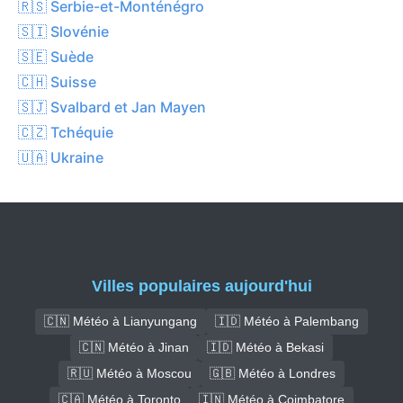
🇷🇸 Serbie-et-Monténégro
🇸🇮 Slovénie
🇸🇪 Suède
🇨🇭 Suisse
🇸🇯 Svalbard et Jan Mayen
🇨🇿 Tchéquie
🇺🇦 Ukraine
Villes populaires aujourd'hui
🇨🇳 Météo à Lianyungang
🇮🇩 Météo à Palembang
🇨🇳 Météo à Jinan
🇮🇩 Météo à Bekasi
🇷🇺 Météo à Moscou
🇬🇧 Météo à Londres
🇨🇦 Météo à Toronto
🇮🇳 Météo à Coimbatore