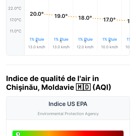
22.0°C
20.0°
19.0°
18.0°
17.0°
17.0°C
16.
11.0°C
1% Pluie
1% Pluie
1% Pluie
1% Pluie
1% Pl
↑
↑
↑
↑
↑
13.0 km/h
13.0 km/h
12.0 km/h
10.0 km/h
10.0 
Indice de qualité de l'air in
Chişinău, Moldavie 🇲🇩 (AQI)
Indice US EPA
Environmental Protection Agency
1