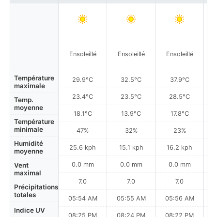
Ensoleillé
Ensoleillé
Ensoleillé
Température
29.9°C
32.5°C
37.9°C
maximale
23.4°C
23.5°C
28.5°C
Temp.
moyenne
18.1°C
13.9°C
17.8°C
Température
minimale
47%
32%
23%
Humidité
25.6 kph
15.1 kph
16.2 kph
moyenne
0.0 mm
0.0 mm
0.0 mm
Vent
maximal
7.0
7.0
7.0
Précipitations
totales
05:54 AM
05:55 AM
05:56 AM
0
Indice UV
08:25 PM
08:24 PM
08:22 PM