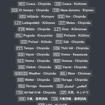
🇲🇾
🇮🇩
Cuaca · Chişinău
Cuaca · Kishinev
🇪🇸
🇹🇷
El tiempo · Chișinău
Hava durumu · Kişinev
🇭🇺
🇪🇪
Időjárás · Kisinyov
Ilm · Chişinău
🇱🇻
🇮🇹
Laikapstākļi · Kišiņeva
Meteo · Chişinău
🇫🇷
🇱🇹
Météo · Chişinău
Oras · Kišiniovas
🇵🇱
🇸🇰
Pogoda · Kiszyniów
Počasie · Kišiňov
🇨🇿
🇫🇮
Počasí · Kišiněv
Sää · Chişinău
🇵🇹
🇻🇳
Tempo · Chişinău
Thời tiết · Chişinău
🇩🇰
🇷🇸
Vejret · Chișinău
Vreme · Кишињев
🇸🇮
🇷🇴
Vreme · Chişinău
Vremea · Chișinău
🇸🇪
🇳🇴
Vädret · Chișinău
Været · Chişinău
🇬🇧🇺🇸
🇳🇱
Weather · Chișinău
Weer · Chisinau
🇩🇪
🇺🇦
Wetter · Chişinău
Погода · Chişinău
🇷🇺
🇸🇦
Погода · Кишинёв
الطقس · كيشيناو
🇹🇭
🇯🇵
สภาพอากาศ · Chişinău
天気 · キシナウ
🇭🇰
🇹🇼
天氣 · 基希訥烏
天氣預報 · 基希訥烏