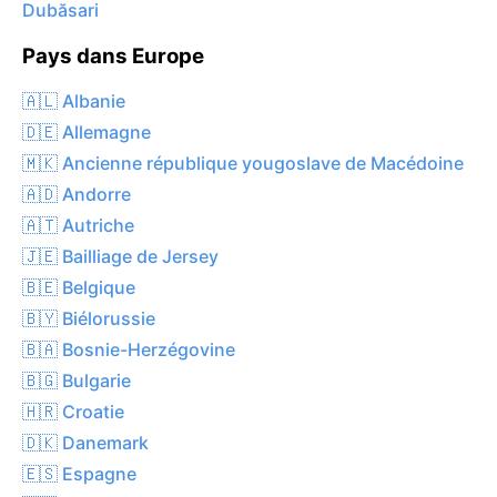
Dubăsari
Pays dans Europe
🇦🇱 Albanie
🇩🇪 Allemagne
🇲🇰 Ancienne république yougoslave de Macédoine
🇦🇩 Andorre
🇦🇹 Autriche
🇯🇪 Bailliage de Jersey
🇧🇪 Belgique
🇧🇾 Biélorussie
🇧🇦 Bosnie-Herzégovine
🇧🇬 Bulgarie
🇭🇷 Croatie
🇩🇰 Danemark
🇪🇸 Espagne