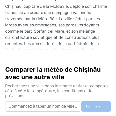
Chișinău, capitale de la Moldavie, déploie son charme
tranquille au cœur d’une campagne vallonnée
traversée par la rivière Bâc. La ville séduit par ses
larges avenues ombragées, ses parcs verdoyants
comme le parc Ștefan cel Mare, et son mélange
d’architecture soviétique et de constructions plus
récentes. Les dômes dorés de la cathédrale de la
Nativité contrastent avec les façades grises des
immeubles, tandis que les caves à vin des environs
rappellent la fierté nationale pour le vin. L’ambiance y
Comparer la météo de Chişinău
est paisible, presque provinciale, avec une population
qui apprécie les terrasses en été et les marchés
avec une autre ville
animés.
Recherchez une ville dans le monde entier et comparez
Sous la classification de Köppen Dfb, Chișinău
côte à côte la température, les conditions et les
prévisions.
connaît un climat continental humide à été chaud. Les
étés sont chauds mais rarement étouffants, avec des
Comparer →
températures moyennes autour de 20-25 °C et des
orages fréquents en juin-juillet. Les hivers, en