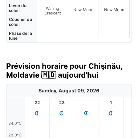
Lever du
Waning
New Moon
New Moon
N
soleil
Crescent
Coucher du
soleil
Phase de la
lune
Prévision horaire pour Chişinău,
Moldavie 🇲🇩 aujourd'hui
Sunday, August 09, 2026
22
23
1
2
34.0°C
28.0°C