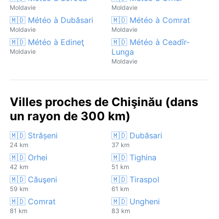
Moldavie
Moldavie
🇲🇩 Météo à Dubăsari
🇲🇩 Météo à Comrat
Moldavie
Moldavie
🇲🇩 Météo à Edineţ
🇲🇩 Météo à Ceadîr-
Lunga
Moldavie
Moldavie
Villes proches de Chişinău (dans
un rayon de 300 km)
🇲🇩 Strășeni
🇲🇩 Dubăsari
24 km
37 km
🇲🇩 Orhei
🇲🇩 Tighina
42 km
51 km
🇲🇩 Căuşeni
🇲🇩 Tiraspol
59 km
61 km
🇲🇩 Comrat
🇲🇩 Ungheni
81 km
83 km