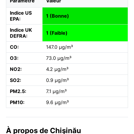
Paramètre
Valeur
Indice US
1 (Bonne)
EPA:
Indice UK
1 (Faible)
DEFRA:
CO:
147.0 µg/m³
O3:
73.0 µg/m³
NO2:
4.2 µg/m³
SO2:
0.9 µg/m³
PM2.5:
7.1 µg/m³
PM10:
9.6 µg/m³
À propos de Chişinău