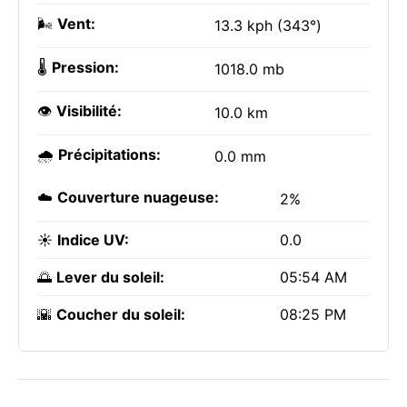
🌬️
Vent:
13.3 kph (343°)
🌡️
Pression:
1018.0 mb
👁️
Visibilité:
10.0 km
🌧️
Précipitations:
0.0 mm
☁️
Couverture nuageuse:
2%
☀️
Indice UV:
0.0
🌅
Lever du soleil:
05:54 AM
🌇
Coucher du soleil:
08:25 PM