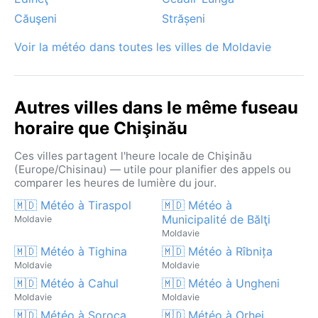
violents. Aucun ouragan ni sirocco ne vient troubler
Căuşeni
Strășeni
ce climat continental typique d’Europe de l’Est.
Voir la météo dans toutes les villes de Moldavie
Autres villes dans le même fuseau
horaire que Chişinău
Ces villes partagent l'heure locale de Chişinău
(Europe/Chisinau) — utile pour planifier des appels ou
comparer les heures de lumière du jour.
🇲🇩 Météo à Tiraspol
🇲🇩 Météo à
Municipalité de Bălţi
Moldavie
Moldavie
🇲🇩 Météo à Tighina
🇲🇩 Météo à Rîbnița
Moldavie
Moldavie
🇲🇩 Météo à Cahul
🇲🇩 Météo à Ungheni
Moldavie
Moldavie
🇲🇩 Météo à Soroca
🇲🇩 Météo à Orhei