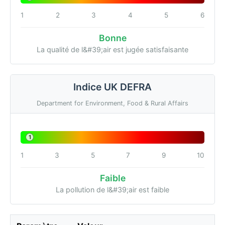
1
2
3
4
5
6
Bonne
La qualité de l&#39;air est jugée satisfaisante
Indice UK DEFRA
Department for Environment, Food & Rural Affairs
1
1
3
5
7
9
10
Faible
La pollution de l&#39;air est faible