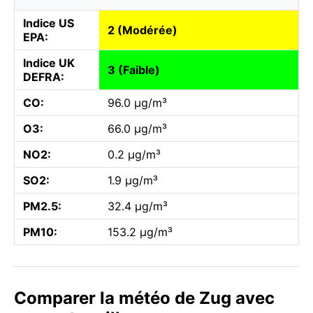
Indice US
2 (Modérée)
EPA:
Indice UK
3 (Faible)
DEFRA:
CO:
96.0 µg/m³
O3:
66.0 µg/m³
NO2:
0.2 µg/m³
SO2:
1.9 µg/m³
PM2.5:
32.4 µg/m³
PM10:
153.2 µg/m³
Comparer la météo de Zug avec