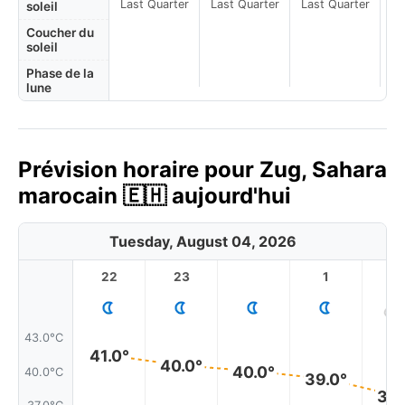
Last Quarter
Last Quarter
Last Quarter
soleil
Coucher du
soleil
Phase de la
lune
Prévision horaire pour Zug, Sahara
marocain 🇪🇭 aujourd'hui
Tuesday, August 04, 2026
22
23
1
2
43.0°C
41.0°
40.0°
40.0°
40.0°C
39.0°
38.