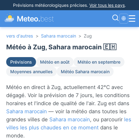
Prévisions météorologiques précises
.
Voir tous les pays
.
☰
Meteo.
best
🌐
vers d'autres
>
Sahara marocain
>
Zug
Météo à Zug, Sahara marocain 🇪🇭
Prévisions
Météo en août
Météo en septembre
Moyennes annuelles
Météo Sahara marocain
Météo en direct à Zug, actuellement 42°C avec
dégagé. Voir la prévision de 7 jours, les conditions
horaires et l'indice de qualité de l'air. Zug est dans
Sahara marocain
— voir la météo dans toutes les
grandes villes de
Sahara marocain
, ou parcourir
les
villes les plus chaudes en ce moment
dans le
monde.