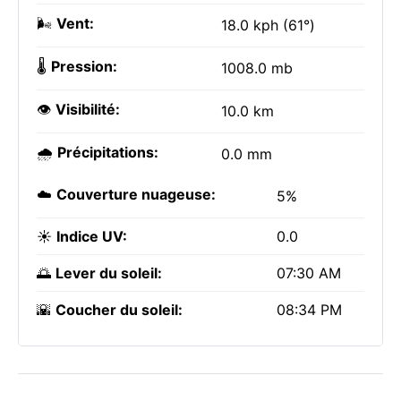
🌬️
Vent:
18.0 kph (61°)
🌡️
Pression:
1008.0 mb
👁️
Visibilité:
10.0 km
🌧️
Précipitations:
0.0 mm
☁️
Couverture nuageuse:
5%
☀️
Indice UV:
0.0
🌅
Lever du soleil:
07:30 AM
🌇
Coucher du soleil:
08:34 PM