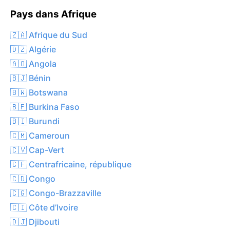
Pays dans Afrique
🇿🇦 Afrique du Sud
🇩🇿 Algérie
🇦🇴 Angola
🇧🇯 Bénin
🇧🇼 Botswana
🇧🇫 Burkina Faso
🇧🇮 Burundi
🇨🇲 Cameroun
🇨🇻 Cap-Vert
🇨🇫 Centrafricaine, république
🇨🇩 Congo
🇨🇬 Congo-Brazzaville
🇨🇮 Côte d’Ivoire
🇩🇯 Djibouti