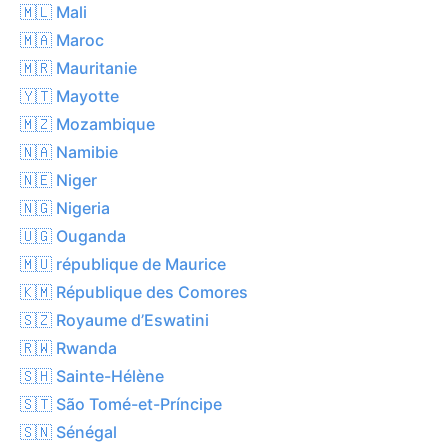
🇲🇱 Mali
🇲🇦 Maroc
🇲🇷 Mauritanie
🇾🇹 Mayotte
🇲🇿 Mozambique
🇳🇦 Namibie
🇳🇪 Niger
🇳🇬 Nigeria
🇺🇬 Ouganda
🇲🇺 république de Maurice
🇰🇲 République des Comores
🇸🇿 Royaume d’Eswatini
🇷🇼 Rwanda
🇸🇭 Sainte-Hélène
🇸🇹 São Tomé-et-Príncipe
🇸🇳 Sénégal