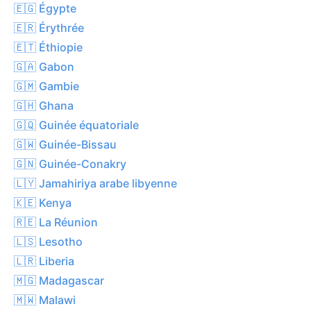
🇪🇬 Égypte
🇪🇷 Érythrée
🇪🇹 Éthiopie
🇬🇦 Gabon
🇬🇲 Gambie
🇬🇭 Ghana
🇬🇶 Guinée équatoriale
🇬🇼 Guinée-Bissau
🇬🇳 Guinée-Conakry
🇱🇾 Jamahiriya arabe libyenne
🇰🇪 Kenya
🇷🇪 La Réunion
🇱🇸 Lesotho
🇱🇷 Liberia
🇲🇬 Madagascar
🇲🇼 Malawi