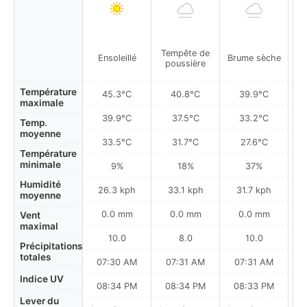
Tempête de
Ensoleillé
Brume sèche
Br
poussière
Température
45.3°C
40.8°C
39.9°C
maximale
39.9°C
37.5°C
33.2°C
Temp.
moyenne
33.5°C
31.7°C
27.6°C
Température
minimale
9%
18%
37%
Humidité
26.3 kph
33.1 kph
31.7 kph
moyenne
0.0 mm
0.0 mm
0.0 mm
Vent
maximal
10.0
8.0
10.0
Précipitations
totales
07:30 AM
07:31 AM
07:31 AM
Indice UV
08:34 PM
08:34 PM
08:33 PM
Lever du