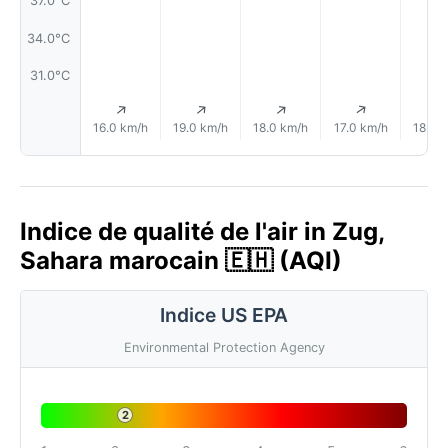
37.0°C
34.0°C
31.0°C
↑
↑
↑
↑
16.0 km/h
19.0 km/h
18.0 km/h
17.0 km/h
18.0 
Indice de qualité de l'air in Zug,
Sahara marocain 🇪🇭 (AQI)
Indice US EPA
Environmental Protection Agency
2